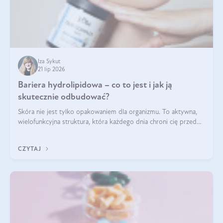
Iza Sykut
21 lip 2026
Bariera hydrolipidowa – co to jest i jak ją
skutecznie odbudować?
Skóra nie jest tylko opakowaniem dla organizmu. To aktywna,
wielofunkcyjna struktura, która każdego dnia chroni cię przed
utratą wody, wahaniami temperatury i czynnikami
środowiskowymi. Jednym z jej kluczowych elementów jest
CZYTAJ
bariera hydrolipidowa.