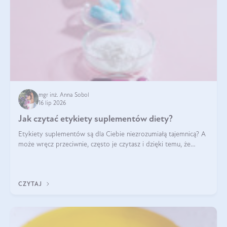
mgr inż. Anna Sobol
16 lip 2026
Jak czytać etykiety suplementów diety?
Etykiety suplementów są dla Ciebie niezrozumiałą tajemnicą? A
może wręcz przeciwnie, często je czytasz i dzięki temu, że
doskonale rozumiesz co jest na nich napisane, dokonujesz
najlepszych dla siebie decyzji zakupowych?
CZYTAJ