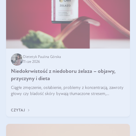
Dietetyk Paulina Górska
11 cze 2026
Niedokrwistość z niedoboru żelaza – objawy,
przyczyny i dieta
Ciągłe zmęczenie, osłabienie, problemy z koncentracją, zawroty
głowy czy bladość skóry bywają tłumaczone stresem,
przepracowaniem lub niedoborem snu. Tymczasem ich
przyczyną może być niedokrwistość z niedoboru żelaza.
CZYTAJ