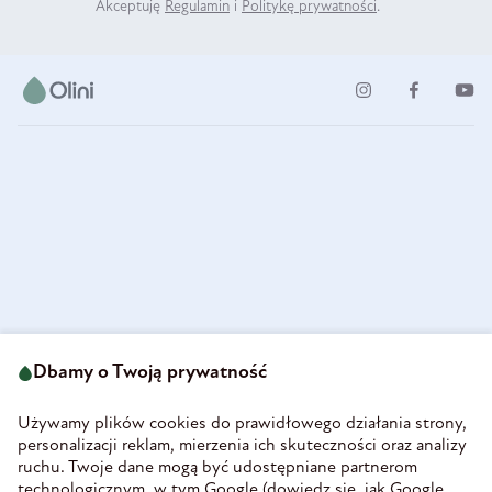
Akceptuję
Regulamin
i
Politykę prywatności
.
ul. Strzegomska 49
693 222 687
58-160 Świebodzice
Dbamy o Twoją prywatność
sklep@olini.pl
Polska
NIP 8860027066
Używamy plików cookies do prawidłowego działania strony,
REGON 890213034
personalizacji reklam, mierzenia ich skuteczności oraz analizy
ruchu. Twoje dane mogą być udostępniane partnerom
INFORMACJE
technologicznym, w tym Google (
dowiedz się, jak Google