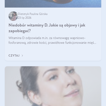
Dietetyk Paulina Górska
23 lip 2026
Niedobór witaminy D. Jakie są objawy i jak
zapobiegać?
Witamina D odpowiada m.in. za równowagę wapniowo-
fosforanową, zdrowie kości, prawidłowe funkcjonowanie mięśni
i wspieranie odporności. Mimo że organizm może ją wytwarzać
pod wpływem słońca, niedobór witaminy D pozostaje częstym
CZYTAJ
problemem.