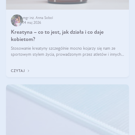
mgr inż. Anna Sobol
14 maj 2026
Kreatyna – co to jest, jak działa i co daje
kobietom?
Stosowanie kreatyny szczególnie mocno kojarzy się nam ze
sportowym stylem życia, prowadzonym przez atletów i innych
miłośników aktywności fizycznej. Nie bez powodu: faktycznie,
ten naturalny metabolit aminokwasów poprawia wydolność i
CZYTAJ
zwiększa masę