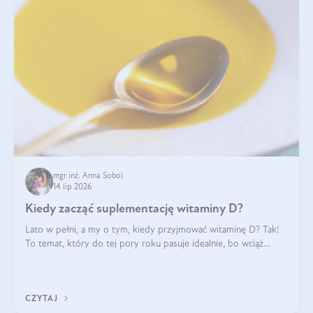
mgr inż. Anna Sobol
14 lip 2026
Kiedy zacząć suplementację witaminy D?
Lato w pełni, a my o tym, kiedy przyjmować witaminę D? Tak!
To temat, który do tej pory roku pasuje idealnie, bo wciąż
zdarza się, że suplementacja tej witaminy pozostawia
wątpliwości. Najczęstsze pytania dotyczą tego, ile trzeba być na
słońcu, aby witami
CZYTAJ