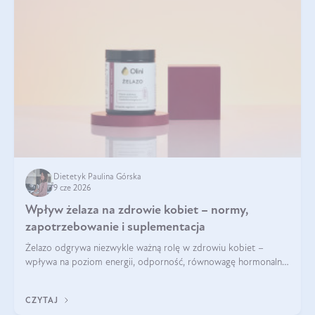
Dietetyk Paulina Górska
9 cze 2026
Wpływ żelaza na zdrowie kobiet – normy,
zapotrzebowanie i suplementacja
Żelazo odgrywa niezwykle ważną rolę w zdrowiu kobiet –
wpływa na poziom energii, odporność, równowagę hormonalną
i prawidłowy przebieg cyklu miesiączkowego oraz ciąży. Jego
niedobór może prowadzić m.in. do zmęczenia, bólów i
CZYTAJ
zawrotów głowy czy problemów z