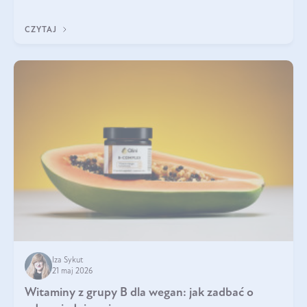
która sprawdza się najlepiej w praktyce. W tym artykule
przyglądamy się temu, jaka forma kreatyny jest najlepsza.
CZYTAJ
Iza Sykut
21 maj 2026
Witaminy z grupy B dla wegan: jak zadbać o