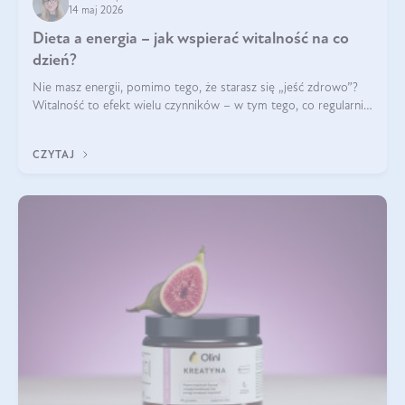
14 maj 2026
Dieta a energia – jak wspierać witalność na co
dzień?
Nie masz energii, pomimo tego, że starasz się „jeść zdrowo”?
Witalność to efekt wielu czynników – w tym tego, co regularnie
ląduje na talerzu. Zapotrzebowanie na składniki odżywcze różni
się w zależności od osoby
CZYTAJ