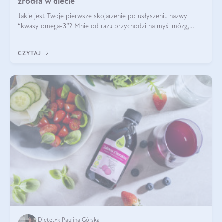
źródła w diecie
Jakie jest Twoje pierwsze skojarzenie po usłyszeniu nazwy
“kwasy omega-3”? Mnie od razu przychodzi na myśl mózg,
wsparcie układu nerwowego i zdrowie skóry. W tym artykule
skupimy się głównie na dwóch kwasach z tej rodziny: DHA oraz
CZYTAJ
EPA.
Dietetyk Paulina Górska