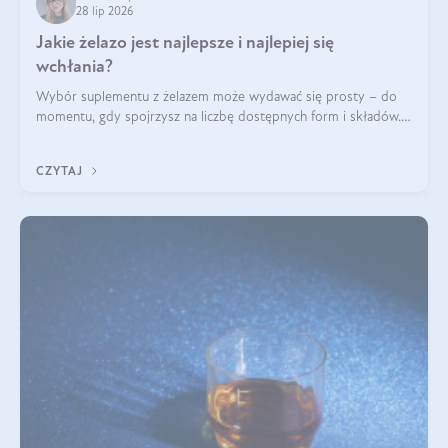
28 lip 2026
Jakie żelazo jest najlepsze i najlepiej się
wchłania?
Wybór suplementu z żelazem może wydawać się prosty – do
momentu, gdy spojrzysz na liczbę dostępnych form i składów.
Lepszy będzie bisglicynian, czy siarczan? Co wpływa na
wchłanianie żelaza i jakie dodatkowe składniki powinien
CZYTAJ
zawierać suplement?