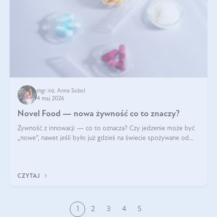
mgr inż. Anna Sobol
4 maj 2026
Novel Food — nowa żywność co to znaczy?
Żywność z innowacji — co to oznacza? Czy jedzenie może być
„nowe”, nawet jeśli było już gdzieś na świecie spożywane od
wieków? Czy w składnikach spożywczych mogą być obecne
jakieś nanomateriały? Dowiesz się tego z niniejszego artykułu:
poznasz definicję n
CZYTAJ
1
2
3
4
5