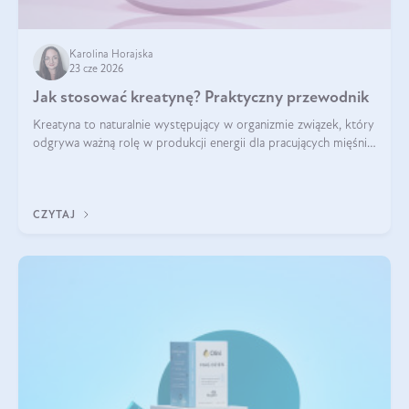
Karolina Horajska
23 cze 2026
Jak stosować kreatynę? Praktyczny przewodnik
Kreatyna to naturalnie występujący w organizmie związek, który
odgrywa ważną rolę w produkcji energii dla pracujących mięśni.
Choć przez lata kojarzono ją głównie ze sportami siłowymi, dziś
jest jednym z najlepiej przebadanych suplementów
stosowanych prze
CZYTAJ