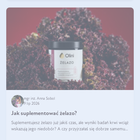
mgr inż. Anna Sobol
9 lip 2026
Jak suplementować żelazo?
Suplementujesz żelazo już jakiś czas, ale wyniki badań krwi wciąż
wskazują jego niedobór? A czy przyjrzałaś się dobrze samemu
sposobowi suplementacji tego mikroelementu? Dowiedz się, jak