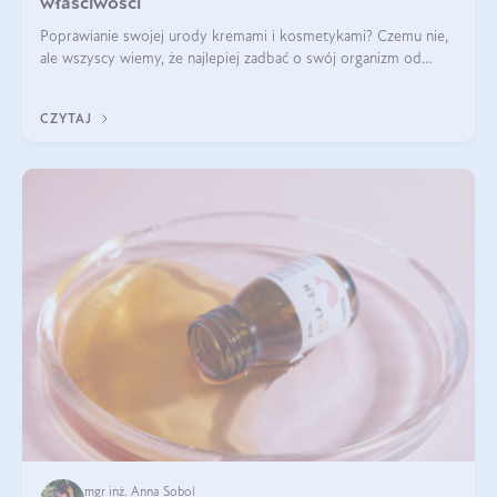
właściwości
Poprawianie swojej urody kremami i kosmetykami? Czemu nie,
ale wszyscy wiemy, że najlepiej zadbać o swój organizm od
wewnątrz — to solidna podstawa do tego, by nasz wygląd
zewnętrzny prezentował się zdrowo i atrakcyjnie. Stosowanie
CZYTAJ
wysokiej jakości suplem
mgr inż. Anna Sobol