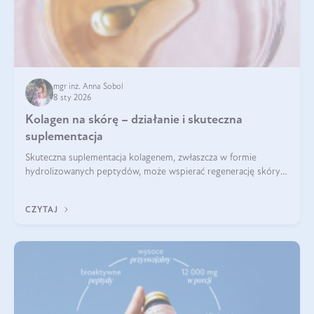
mgr inż. Anna Sobol
8 sty 2026
Kolagen na skórę – działanie i skuteczna
suplementacja
Skuteczna suplementacja kolagenem, zwłaszcza w formie
hydrolizowanych peptydów, może wspierać regenerację skóry i
poprawiać jej wygląd, jeśli jest połączona z odpowiednią dietą i
regularnością stosowania.
CZYTAJ