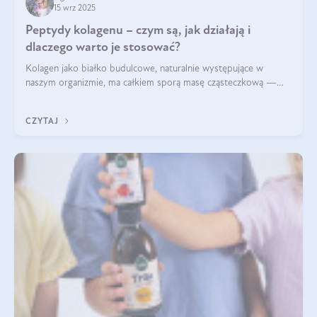
15 wrz 2025
Peptydy kolagenu – czym są, jak działają i
dlaczego warto je stosować?
Kolagen jako białko budulcowe, naturalnie występujące w
naszym organizmie, ma całkiem sporą masę cząsteczkową —
nawet do 300 kDa. Jeśli chcielibyśmy suplementować go w tej
formie, byłby trudno strawialny. Aby był lepiej przyswajalny i
CZYTAJ
bardziej biodostępny