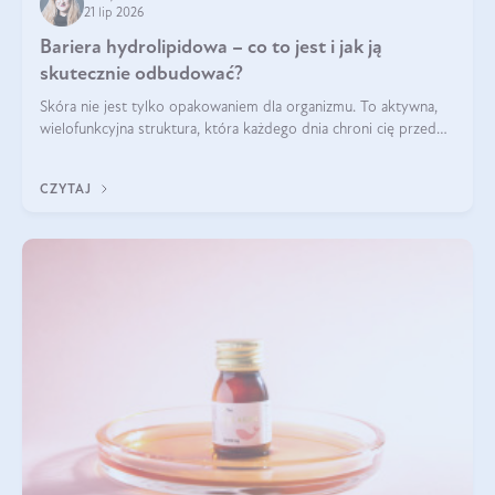
21 lip 2026
Bariera hydrolipidowa – co to jest i jak ją
skutecznie odbudować?
Skóra nie jest tylko opakowaniem dla organizmu. To aktywna,
wielofunkcyjna struktura, która każdego dnia chroni cię przed
utratą wody, wahaniami temperatury i czynnikami
środowiskowymi. Jednym z jej kluczowych elementów jest
CZYTAJ
bariera hydrolipidowa.