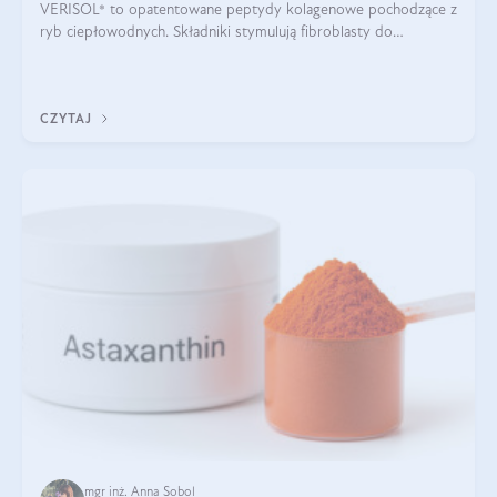
VERISOL® to opatentowane peptydy kolagenowe pochodzące z
ryb ciepłowodnych. Składniki stymulują fibroblasty do
produkcji kolagenu i elastyny w skórze. Kolagen VERISOL®
zapewnia wysoką biodostępność i umożliwia skuteczne dotarcie
do komórek skóry.
CZYTAJ
mgr inż. Anna Sobol