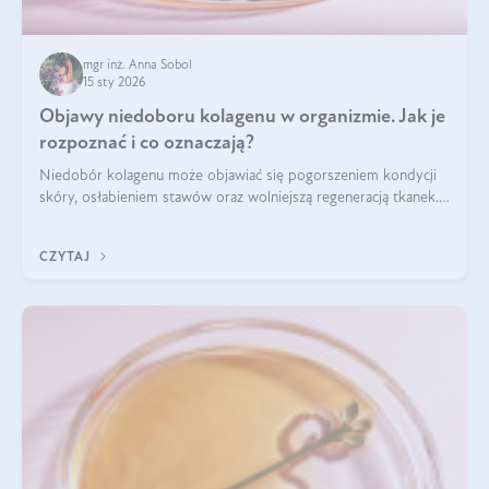
mgr inż. Anna Sobol
15 sty 2026
Objawy niedoboru kolagenu w organizmie. Jak je
rozpoznać i co oznaczają?
Niedobór kolagenu może objawiać się pogorszeniem kondycji
skóry, osłabieniem stawów oraz wolniejszą regeneracją tkanek.
Do najczęstszych sygnałów należą utrata jędrności i
elastyczności skóry, bóle stawów, łamliwość paznokci oraz
CZYTAJ
osłabienie włosów.