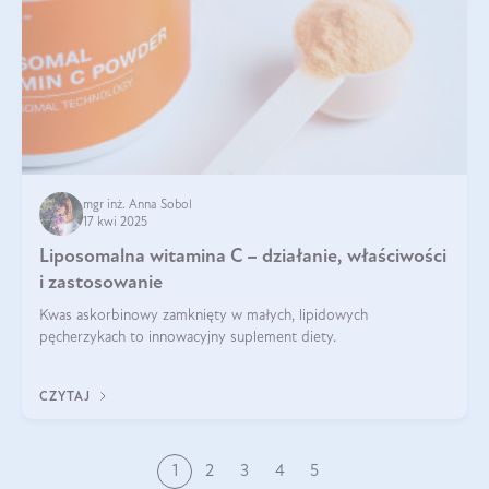
mgr inż. Anna Sobol
17 kwi 2025
Liposomalna witamina C – działanie, właściwości
i zastosowanie
Kwas askorbinowy zamknięty w małych, lipidowych
pęcherzykach to innowacyjny suplement diety.
CZYTAJ
1
2
3
4
5