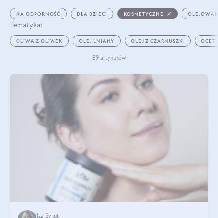
NA ODPORNOŚĆ
DLA DZIECI
KOSMETYCZNE
OLEJOWAN
Tematyka:
OLIWA Z OLIWEK
OLEJ LNIANY
OLEJ Z CZARNUSZKI
OCET
89 artykułów
Iza Sykut