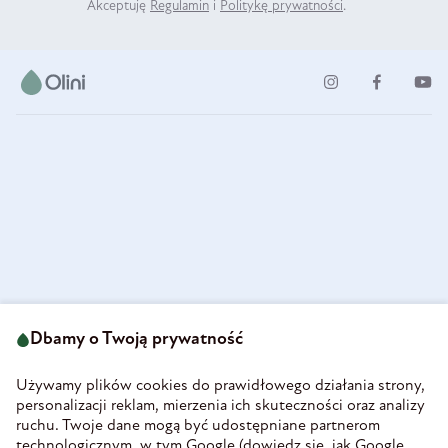
Akceptuję
Regulamin
i
Politykę prywatności
.
ul. Strzegomska 49
693 222 687
58-160 Świebodzice
Dbamy o Twoją prywatność
sklep@olini.pl
Polska
NIP 8860027066
Używamy plików cookies do prawidłowego działania strony,
REGON 890213034
personalizacji reklam, mierzenia ich skuteczności oraz analizy
ruchu. Twoje dane mogą być udostępniane partnerom
INFORMACJE
technologicznym, w tym Google (
dowiedz się, jak Google