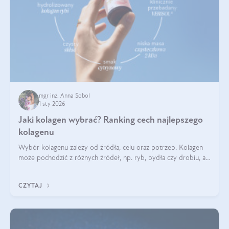
mgr inż. Anna Sobol
1 sty 2026
Jaki kolagen wybrać? Ranking cech najlepszego
kolagenu
Wybór kolagenu zależy od źródła, celu oraz potrzeb. Kolagen
może pochodzić z różnych źródeł, np. ryb, bydła czy drobiu, a
każdy typ ma swoje unikatowe właściwości. Dla skóry najlepiej
sprawdza się kolagen rybi, a dla wspierania stawów — kolagen
CZYTAJ
bydlęcy.