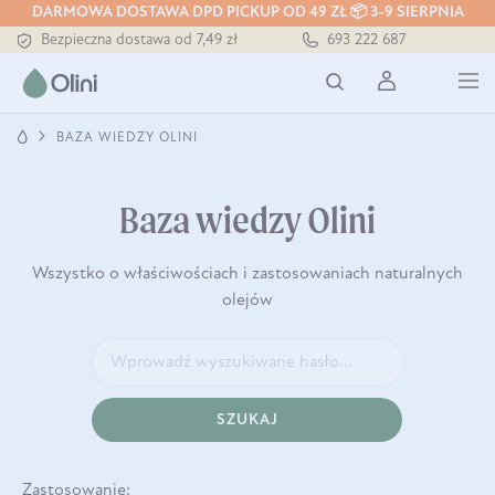
DARMOWA DOSTAWA DPD PICKUP OD 49 ZŁ 📦 3-9 SIERPNIA
Bezpieczna dostawa od 7,49 zł
693 222 687
Darmowa dostawa od 199 zł
Tłoczony zawsze na zimno
BAZA WIEDZY OLINI
Baza wiedzy Olini
Wszystko o właściwościach i zastosowaniach naturalnych
olejów
SZUKAJ
Zastosowanie: