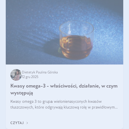
Dietetyk Paulina Górska
12 gru 2025
Kwasy omega-3 - właściwości, działanie, w czym
występują
Kwasy omega 3 to grupа wielonienasyconych kwasów
tłuszczowych, które odgrywają kluczową rolę w prawidłowym
funkcjonowaniu organizmu – wspierają pracę serca, mózgu i
układu odpornościowego.
CZYTAJ