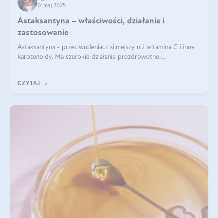
12 maj 2025
Astaksantyna – właściwości, działanie i
zastosowanie
Astaksantyna - przeciwutleniacz silniejszy niż witamina C i inne
karotenoidy. Ma szerokie działanie prozdrowotne:
przeciwzapalne, przeciwnowotworowe i immunomodulacyjne.
CZYTAJ