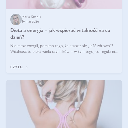
Maria Knapik
14 maj 2026
Dieta a energia – jak wspierać witalność na co
dzień?
Nie masz energii, pomimo tego, że starasz się „jeść zdrowo”?
Witalność to efekt wielu czynników – w tym tego, co regularnie
ląduje na talerzu. Zapotrzebowanie na składniki odżywcze różni
się w zależności od osoby
CZYTAJ