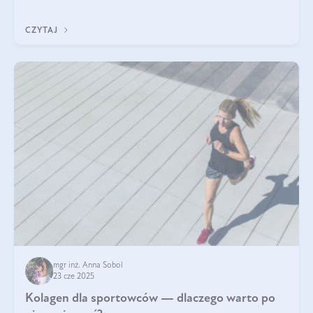
nawet do 300 kDa. Jeśli chcielibyśmy suplementować go w tej
formie, byłby trudno strawialny. Aby był lepiej przyswajalny i
CZYTAJ
bardziej biodostępny
mgr inż. Anna Sobol
23 cze 2025
Kolagen dla sportowców — dlaczego warto po