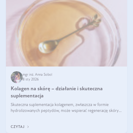
mgr inż. Anna Sobol
8 sty 2026
Kolagen na skórę – działanie i skuteczna
suplementacja
Skuteczna suplementacja kolagenem, zwłaszcza w formie
hydrolizowanych peptydów, może wspierać regenerację skóry i
poprawiać jej wygląd, jeśli jest połączona z odpowiednią dietą i
regularnością stosowania.
CZYTAJ