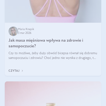
Maria Knapik
3 mar 2026
Jak masa mięśniowa wpływa na zdrowie i
samopoczucie?
Czy to możliwe, żeby duży obwód bicepsa równał się dobremu
samopoczuciu i zdrowiu? Choć jedno nie wynika z drugiego, to
jest między nimi powiązanie – masa mięśniowa może znacznie
poprawić jakość życia. W jaki sposób? W tym wpisie wszystko
CZYTAJ
wyjaśnimy.