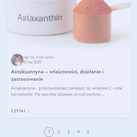
mgr inż. Anna Sobol
12 maj 2025
Astaksantyna – właściwości, działanie i
zastosowanie
Astaksantyna - przeciwutleniacz silniejszy niż witamina C i inne
karotenoidy. Ma szerokie działanie prozdrowotne:
przeciwzapalne, przeciwnowotworowe i immunomodulacyjne.
CZYTAJ
1
2
3
4
5