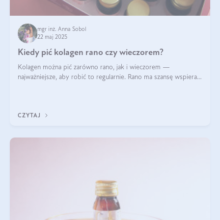
mgr inż. Anna Sobol
22 maj 2025
Kiedy pić kolagen rano czy wieczorem?
Kolagen można pić zarówno rano, jak i wieczorem —
najważniejsze, aby robić to regularnie. Rano ma szansę wspierać
energię i metabolizm, a wieczorem regenerację organizmu
podczas snu.
CZYTAJ