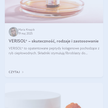
Maria Knapik
19 maj 2025
VERISOL® – skuteczność, rodzaje i zastosowanie
VERISOL® to opatentowane peptydy kolagenowe pochodzące z
ryb ciepłowodnych. Składniki stymulują fibroblasty do
produkcji kolagenu i elastyny w skórze. Kolagen VERISOL®
zapewnia wysoką biodostępność i umożliwia skuteczne dotarcie
do komórek skóry.
CZYTAJ