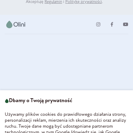
Akceptuję
Regulamin
i
Politykę prywatności
.
ul. Strzegomska 49
693 222 687
58-160 Świebodzice
Dbamy o Twoją prywatność
sklep@olini.pl
Polska
NIP 8860027066
Używamy plików cookies do prawidłowego działania strony,
REGON 890213034
personalizacji reklam, mierzenia ich skuteczności oraz analizy
ruchu. Twoje dane mogą być udostępniane partnerom
INFORMACJE
technologicznym, w tym Google (
dowiedz się, jak Google