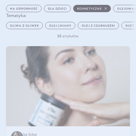
NA ODPORNOŚĆ
DLA DZIECI
KOSMETYCZNE
OLEJOWAN
Tematyka:
OLIWA Z OLIWEK
OLEJ LNIANY
OLEJ Z CZARNUSZKI
OCET
88 artykułów
Iza Sykut