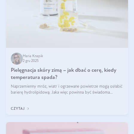
Maria Knapik
2 gru 2025
Pielęgnacja skóry zimą – jak dbać o cerę, kiedy
temperatura spada?
Naprzemienny mróz, wiatr i ogrzewane powietrze mogą osłabić
barierę hydrolipidową. Jaka więc powinna być świadoma
pielęgnacja w okresie chłodnych miesięcy?
CZYTAJ