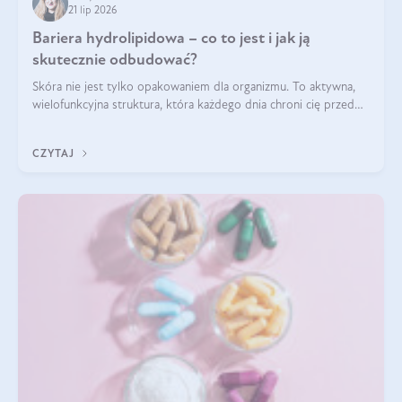
21 lip 2026
Bariera hydrolipidowa – co to jest i jak ją
skutecznie odbudować?
Skóra nie jest tylko opakowaniem dla organizmu. To aktywna,
wielofunkcyjna struktura, która każdego dnia chroni cię przed
utratą wody, wahaniami temperatury i czynnikami
środowiskowymi. Jednym z jej kluczowych elementów jest
CZYTAJ
bariera hydrolipidowa.