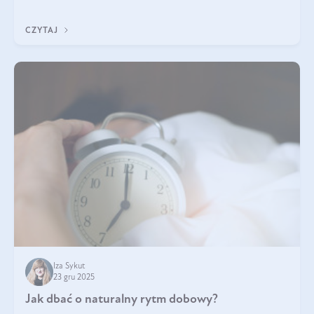
każdy typ ma swoje unikatowe właściwości. Dla skóry najlepiej
sprawdza się kolagen rybi, a dla wspierania stawów — kolagen
CZYTAJ
bydlęcy.
Iza Sykut
23 gru 2025
Jak dbać o naturalny rytm dobowy?