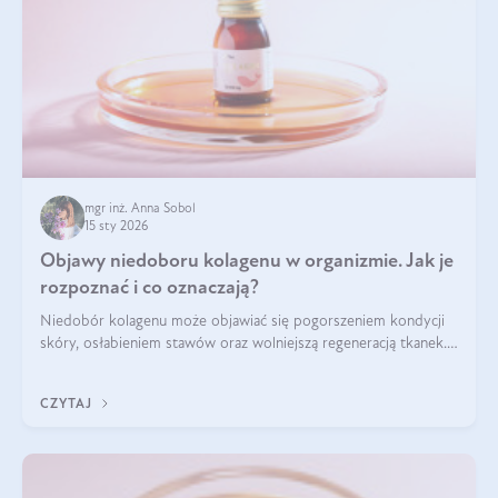
mgr inż. Anna Sobol
15 sty 2026
Objawy niedoboru kolagenu w organizmie. Jak je
rozpoznać i co oznaczają?
Niedobór kolagenu może objawiać się pogorszeniem kondycji
skóry, osłabieniem stawów oraz wolniejszą regeneracją tkanek.
Do najczęstszych sygnałów należą utrata jędrności i
elastyczności skóry, bóle stawów, łamliwość paznokci oraz
CZYTAJ
osłabienie włosów.