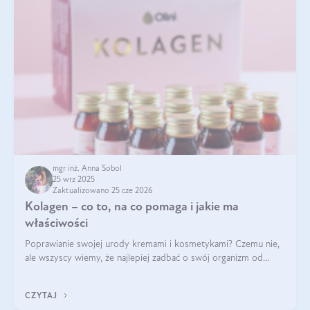
mgr inż. Anna Sobol
25 wrz 2025
Zaktualizowano 25 cze 2026
Kolagen – co to, na co pomaga i jakie ma
właściwości
Poprawianie swojej urody kremami i kosmetykami? Czemu nie,
ale wszyscy wiemy, że najlepiej zadbać o swój organizm od
wewnątrz — to solidna podstawa do tego, by nasz wygląd
zewnętrzny prezentował się zdrowo i atrakcyjnie. Stosowanie
CZYTAJ
wysokiej jakości suplem