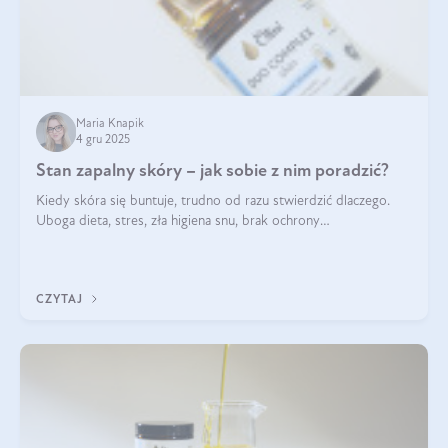
Maria Knapik
4 gru 2025
Stan zapalny skóry – jak sobie z nim poradzić?
Kiedy skóra się buntuje, trudno od razu stwierdzić dlaczego.
Uboga dieta, stres, zła higiena snu, brak ochrony
przeciwsłonecznej – powodów nasilenia stanów zapalnych może
być wiele. Jak poradzić sobie z ich przyczynami i skutkami?
CZYTAJ