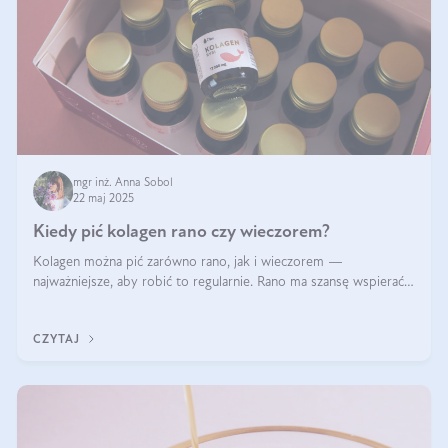
mgr inż. Anna Sobol
22 maj 2025
Kiedy pić kolagen rano czy wieczorem?
Kolagen można pić zarówno rano, jak i wieczorem —
najważniejsze, aby robić to regularnie. Rano ma szansę wspierać
energię i metabolizm, a wieczorem regenerację organizmu
podczas snu.
CZYTAJ