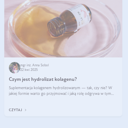
mgr inż. Anna Sobol
22 kwi 2025
Czym jest hydrolizat kolagenu?
Suplementacja kolagenem hydrolizowanym — tak, czy nie? W
jakiej formie warto go przyjmować i jaką rolę odgrywa w tym
wszystkim jego hydroliza czy liofilizacja?
CZYTAJ