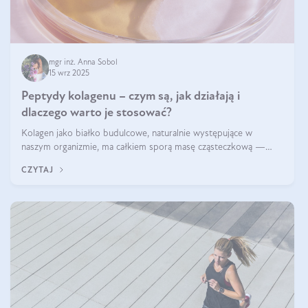
mgr inż. Anna Sobol
15 wrz 2025
Peptydy kolagenu – czym są, jak działają i
dlaczego warto je stosować?
Kolagen jako białko budulcowe, naturalnie występujące w
naszym organizmie, ma całkiem sporą masę cząsteczkową —
nawet do 300 kDa. Jeśli chcielibyśmy suplementować go w tej
CZYTAJ
formie, byłby trudno strawialny. Aby był lepiej przyswajalny i
bardziej biodostępny