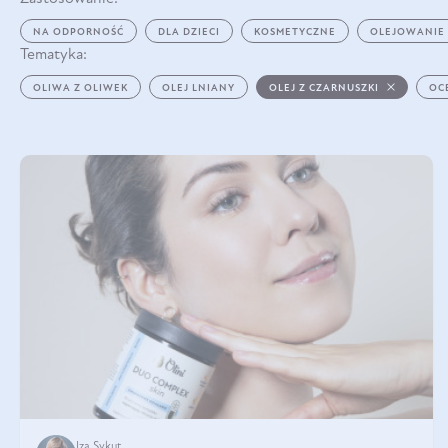
NA ODPORNOŚĆ
DLA DZIECI
KOSMETYCZNE
OLEJOWANIE
Tematyka:
OLIWA Z OLIWEK
OLEJ LNIANY
OLEJ Z CZARNUSZKI
OC
Iza Sykut