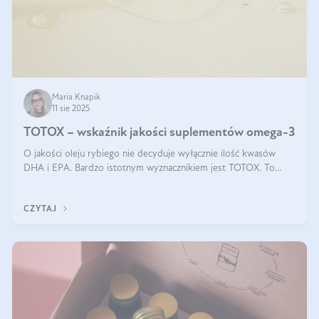
Maria Knapik
11 sie 2025
TOTOX – wskaźnik jakości suplementów omega-3
O jakości oleju rybiego nie decyduje wyłącznie ilość kwasów
DHA i EPA. Bardzo istotnym wyznacznikiem jest TOTOX. To
wskaźnik, który pokazuje skuteczność, świeżość oraz
bezpieczeństwo suplementu?
CZYTAJ