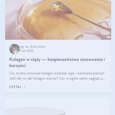
mgr inż. Anna Sobol
9 cze 2025
Kolagen w ciąży — bezpieczeństwo stosowania i
korzyści
Czy można stosować kolagen podczas ciąży i karmienia piersią?
Jeśli tak, to jaki kolagen wybrać? Czy w ogóle warto sięgnąć po
ten rodzaj suplementacji?
CZYTAJ