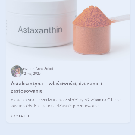
mgr inż. Anna Sobol
12 maj 2025
Astaksantyna – właściwości, działanie i
zastosowanie
Astaksantyna - przeciwutleniacz silniejszy niż witamina C i inne
karotenoidy. Ma szerokie działanie prozdrowotne:
przeciwzapalne, przeciwnowotworowe i immunomodulacyjne.
CZYTAJ