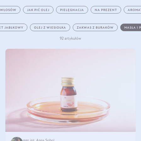
 WŁOSÓW
JAK PIĆ OLEJ
PIELĘGNACJA
NA PREZENT
AROMA
ET JABŁKOWY
OLEJ Z WIESIOŁKA
ZAKWAS Z BURAKÓW
MASŁA I 
92 artykułów
mgr inż. Anna Sobol