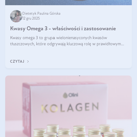
Dietetyk Paulina Górska
12 gru 2025
Kwasy Omega 3 - właściwości i zastosowanie
Kwasy omega 3 to grupа wielonienasyconych kwasów
tłuszczowych, które odgrywają kluczową rolę w prawidłowym
funkcjonowaniu organizmu – wspierają pracę serca, mózgu i
układu odpornościowego.
CZYTAJ