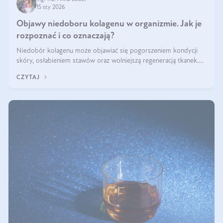
15 sty 2026
Objawy niedoboru kolagenu w organizmie. Jak je
rozpoznać i co oznaczają?
Niedobór kolagenu może objawiać się pogorszeniem kondycji
skóry, osłabieniem stawów oraz wolniejszą regeneracją tkanek.
Do najczęstszych sygnałów należą utrata jędrności i elastyczności
CZYTAJ
skóry, bóle stawów, łamliwość paznokci oraz osłabienie włosów.