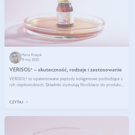
Maria Knapik
19 maj 2025
VERISOL® – skuteczność, rodzaje i zastosowanie
VERISOL® to opatentowane peptydy kolagenowe pochodzące z
ryb ciepłowodnych. Składniki stymulują fibroblasty do produkcji
kolagenu i elastyny w skórze. Kolagen VERISOL® zapewnia
wysoką biodostępność i umożliwia skuteczne dotarcie do
CZYTAJ
komórek skóry.