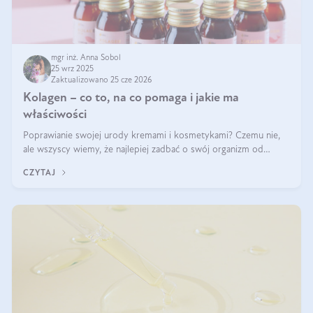
mgr inż. Anna Sobol
25 wrz 2025
Zaktualizowano 25 cze 2026
Kolagen – co to, na co pomaga i jakie ma
właściwości
Poprawianie swojej urody kremami i kosmetykami? Czemu nie,
ale wszyscy wiemy, że najlepiej zadbać o swój organizm od
wewnątrz — to solidna podstawa do tego, by nasz wygląd
CZYTAJ
zewnętrzny prezentował się zdrowo i atrakcyjnie. Stosowanie
wysokiej jakości suplem