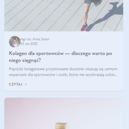
mgr inż. Anna Sobol
23 cze 2025
Kolagen dla sportowców — dlaczego warto po
niego sięgnąć?
Peptydy kolagenowe przyjmowane doustnie okazują się cennym
wsparciem dla sportowców i osób, które nie wyobrażają sobie
życia bez intensywnego ruchu.
CZYTAJ