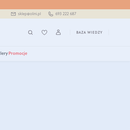
sklep@olini.pl
693 222 687
BAZA WIEDZY
lery
Promocje