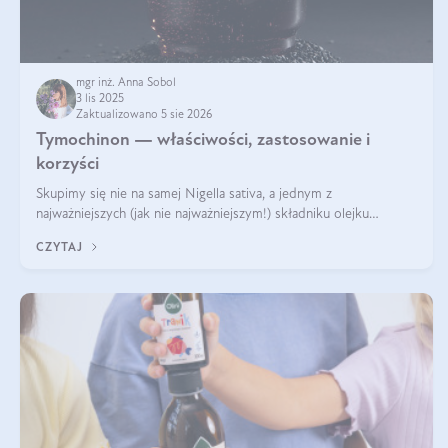
mgr inż. Anna Sobol
3 lis 2025
Zaktualizowano 5 sie 2026
Tymochinon — właściwości, zastosowanie i
korzyści
Skupimy się nie na samej Nigella sativa, a jednym z
najważniejszych (jak nie najważniejszym!) składniku olejku
eterycznego z czarnuszki: tymochinonie.
CZYTAJ