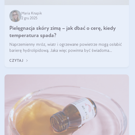
Maria Knapik
2 gru 2025
Pielęgnacja skóry zimą – jak dbać o cerę, kiedy
temperatura spada?
Naprzemienny mróz, wiatr i ogrzewane powietrze mogą osłabić
barierę hydrolipidową. Jaka więc powinna być świadoma
pielęgnacja w okresie chłodnych miesięcy?
CZYTAJ