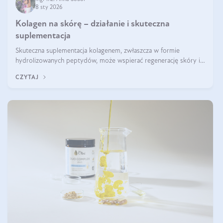
8 sty 2026
Kolagen na skórę – działanie i skuteczna
suplementacja
Skuteczna suplementacja kolagenem, zwłaszcza w formie
hydrolizowanych peptydów, może wspierać regenerację skóry i
poprawiać jej wygląd, jeśli jest połączona z odpowiednią dietą i
CZYTAJ
regularnością stosowania.