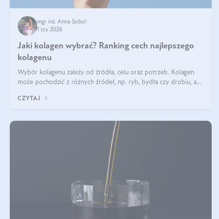
mgr inż. Anna Sobol
1 sty 2026
Jaki kolagen wybrać? Ranking cech najlepszego
kolagenu
Wybór kolagenu zależy od źródła, celu oraz potrzeb. Kolagen
może pochodzić z różnych źródeł, np. ryb, bydła czy drobiu, a
każdy typ ma swoje unikatowe właściwości. Dla skóry najlepiej
CZYTAJ
sprawdza się kolagen rybi, a dla wspierania stawów — kolagen
bydlęcy.