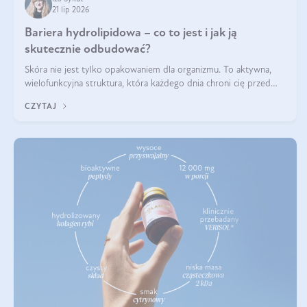
21 lip 2026
Bariera hydrolipidowa – co to jest i jak ją
skutecznie odbudować?
Skóra nie jest tylko opakowaniem dla organizmu. To aktywna,
wielofunkcyjna struktura, która każdego dnia chroni cię przed
utratą wody, wahaniami temperatury i czynnikami
CZYTAJ
środowiskowymi. Jednym z jej kluczowych elementów jest
bariera hydrolipidowa.