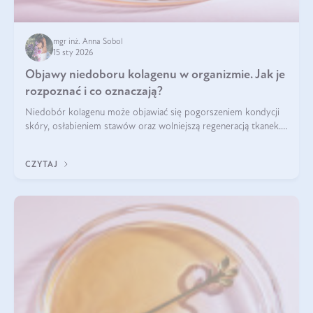
mgr inż. Anna Sobol
15 sty 2026
Objawy niedoboru kolagenu w organizmie. Jak je
rozpoznać i co oznaczają?
Niedobór kolagenu może objawiać się pogorszeniem kondycji
skóry, osłabieniem stawów oraz wolniejszą regeneracją tkanek.
Do najczęstszych sygnałów należą utrata jędrności i
elastyczności skóry, bóle stawów, łamliwość paznokci oraz
CZYTAJ
osłabienie włosów.