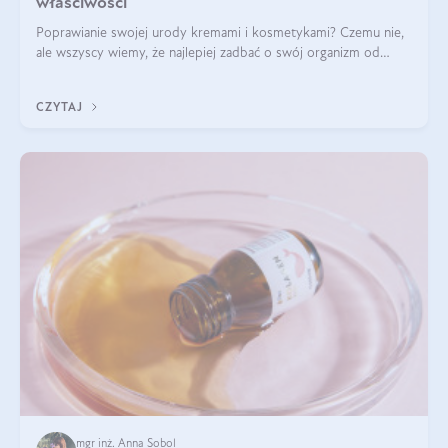
właściwości
Poprawianie swojej urody kremami i kosmetykami? Czemu nie,
ale wszyscy wiemy, że najlepiej zadbać o swój organizm od
wewnątrz — to solidna podstawa do tego, by nasz wygląd
zewnętrzny prezentował się zdrowo i atrakcyjnie. Stosowanie
CZYTAJ
wysokiej jakości suplem
mgr inż. Anna Sobol