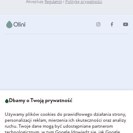
Akceptuję
Regulamin
i
Politykę prywatności
.
ul. Strzegomska 49
693 222 687
58-160 Świebodzice
Dbamy o Twoją prywatność
sklep@olini.pl
Polska
NIP 8860027066
Używamy plików cookies do prawidłowego działania strony,
REGON 890213034
personalizacji reklam, mierzenia ich skuteczności oraz analizy
ruchu. Twoje dane mogą być udostępniane partnerom
INFORMACJE
technologicznym, w tym Google (
dowiedz się, jak Google