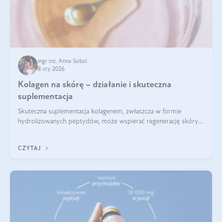
mgr inż. Anna Sobol
8 sty 2026
Kolagen na skórę – działanie i skuteczna
suplementacja
Skuteczna suplementacja kolagenem, zwłaszcza w formie
hydrolizowanych peptydów, może wspierać regenerację skóry i
poprawiać jej wygląd, jeśli jest połączona z odpowiednią dietą i
regularnością stosowania.
CZYTAJ