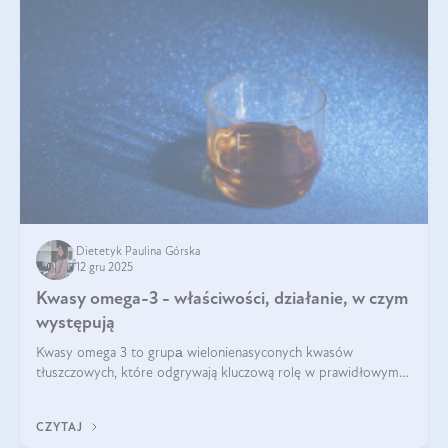
Dietetyk Paulina Górska
12 gru 2025
Kwasy omega-3 - właściwości, działanie, w czym
występują
Kwasy omega 3 to grupа wielonienasyconych kwasów
tłuszczowych, które odgrywają kluczową rolę w prawidłowym
funkcjonowaniu organizmu – wspierają pracę serca, mózgu i
układu odpornościowego.
CZYTAJ