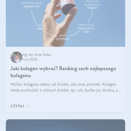
mgr inż. Anna Sobol
1 sty 2026
Jaki kolagen wybrać? Ranking cech najlepszego
kolagenu
Wybór kolagenu zależy od źródła, celu oraz potrzeb. Kolagen
może pochodzić z różnych źródeł, np. ryb, bydła czy drobiu, a
każdy typ ma swoje unikatowe właściwości. Dla skóry najlepiej
sprawdza się kolagen rybi, a dla wspierania stawów — kolagen
CZYTAJ
bydlęcy.