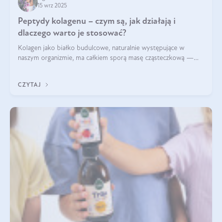
15 wrz 2025
Peptydy kolagenu – czym są, jak działają i
dlaczego warto je stosować?
Kolagen jako białko budulcowe, naturalnie występujące w
naszym organizmie, ma całkiem sporą masę cząsteczkową —
nawet do 300 kDa. Jeśli chcielibyśmy suplementować go w tej
formie, byłby trudno strawialny. Aby był lepiej przyswajalny i
CZYTAJ
bardziej biodostępny