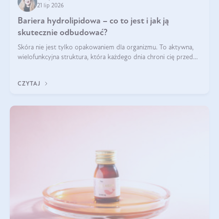
21 lip 2026
Bariera hydrolipidowa – co to jest i jak ją
skutecznie odbudować?
Skóra nie jest tylko opakowaniem dla organizmu. To aktywna,
wielofunkcyjna struktura, która każdego dnia chroni cię przed
utratą wody, wahaniami temperatury i czynnikami
środowiskowymi. Jednym z jej kluczowych elementów jest
CZYTAJ
bariera hydrolipidowa.