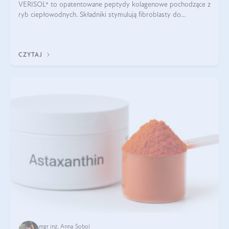
VERISOL® to opatentowane peptydy kolagenowe pochodzące z
ryb ciepłowodnych. Składniki stymulują fibroblasty do
produkcji kolagenu i elastyny w skórze. Kolagen VERISOL®
zapewnia wysoką biodostępność i umożliwia skuteczne dotarcie
do komórek skóry.
CZYTAJ
mgr inż. Anna Sobol