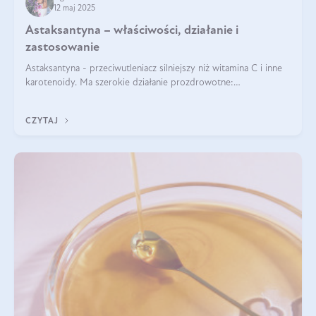
12 maj 2025
Astaksantyna – właściwości, działanie i
zastosowanie
Astaksantyna - przeciwutleniacz silniejszy niż witamina C i inne
karotenoidy. Ma szerokie działanie prozdrowotne:
przeciwzapalne, przeciwnowotworowe i immunomodulacyjne.
CZYTAJ