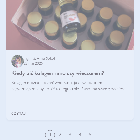
mgr inż. Anna Sobol
22 maj 2025
Kiedy pić kolagen rano czy wieczorem?
Kolagen można pić zarówno rano, jak i wieczorem —
najważniejsze, aby robić to regularnie. Rano ma szansę wspierać
energię i metabolizm, a wieczorem regenerację organizmu
podczas snu.
CZYTAJ
1
2
3
4
5