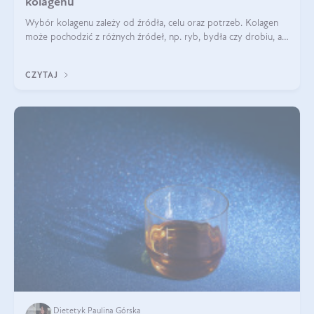
kolagenu
Wybór kolagenu zależy od źródła, celu oraz potrzeb. Kolagen
może pochodzić z różnych źródeł, np. ryb, bydła czy drobiu, a
każdy typ ma swoje unikatowe właściwości. Dla skóry najlepiej
sprawdza się kolagen rybi, a dla wspierania stawów — kolagen
CZYTAJ
bydlęcy.
Dietetyk Paulina Górska