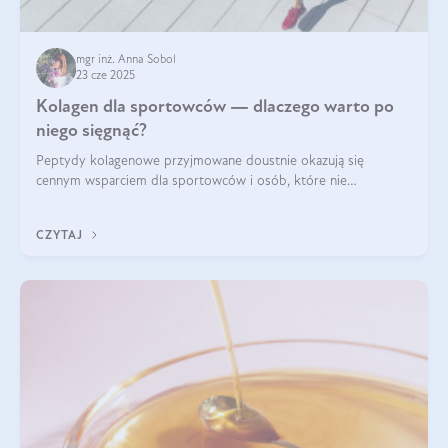
mgr inż. Anna Sobol
23 cze 2025
Kolagen dla sportowców — dlaczego warto po
niego sięgnąć?
Peptydy kolagenowe przyjmowane doustnie okazują się
cennym wsparciem dla sportowców i osób, które nie
wyobrażają sobie życia bez intensywnego ruchu.
CZYTAJ