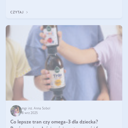
się przeziębiamy. Dlatego szczególnie w tym okresie
powinniśmy wspierać układ immunologiczny. Co warto
CZYTAJ
suplementować jesienią i zimą?
mgr inż. Anna Sobol
8 wrz 2025
Co lepsze tran czy omega-3 dla dziecka?