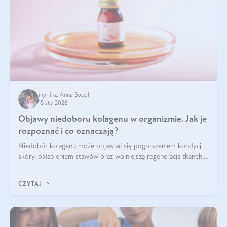
mgr inż. Anna Sobol
15 sty 2026
Objawy niedoboru kolagenu w organizmie. Jak je
rozpoznać i co oznaczają?
Niedobór kolagenu może objawiać się pogorszeniem kondycji
skóry, osłabieniem stawów oraz wolniejszą regeneracją tkanek.
Do najczęstszych sygnałów należą utrata jędrności i
elastyczności skóry, bóle stawów, łamliwość paznokci oraz
CZYTAJ
osłabienie włosów.