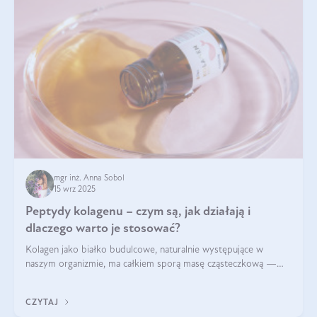
mgr inż. Anna Sobol
15 wrz 2025
Peptydy kolagenu – czym są, jak działają i
dlaczego warto je stosować?
Kolagen jako białko budulcowe, naturalnie występujące w
naszym organizmie, ma całkiem sporą masę cząsteczkową —
nawet do 300 kDa. Jeśli chcielibyśmy suplementować go w tej
formie, byłby trudno strawialny. Aby był lepiej przyswajalny i
CZYTAJ
bardziej biodostępny