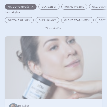
NA ODPORNOŚĆ
DLA DZIECI
KOSMETYCZNE
OLEJOWAN
Tematyka:
OLIWA Z OLIWEK
OLEJ LNIANY
OLEJ Z CZARNUSZKI
OCET
77 artykułów
Iza Sykut