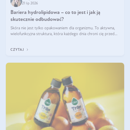
21 lip 2026
Bariera hydrolipidowa – co to jest i jak ją
skutecznie odbudować?
Skóra nie jest tylko opakowaniem dla organizmu. To aktywna,
wielofunkcyjna struktura, która każdego dnia chroni cię przed
utratą wody, wahaniami temperatury i czynnikami
środowiskowymi. Jednym z jej kluczowych elementów jest
CZYTAJ
bariera hydrolipidowa.