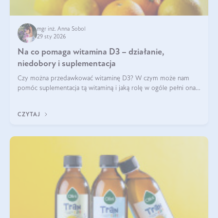
mgr inż. Anna Sobol
29 sty 2026
Na co pomaga witamina D3 – działanie,
niedobory i suplementacja
Czy można przedawkować witaminę D3? W czym może nam
pomóc suplementacja tą witaminą i jaką rolę w ogóle pełni ona
w naszym ciele? Powszechnie wiadomo, że jej przyjmowanie
zalecane jest jesienią i zimą, ale czy wiesz, dlaczego warto to
CZYTAJ
robić?