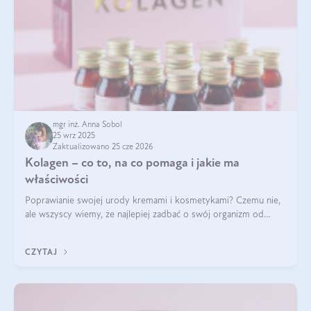
mgr inż. Anna Sobol
25 wrz 2025
Zaktualizowano 25 cze 2026
Kolagen – co to, na co pomaga i jakie ma
właściwości
Poprawianie swojej urody kremami i kosmetykami? Czemu nie,
ale wszyscy wiemy, że najlepiej zadbać o swój organizm od
wewnątrz — to solidna podstawa do tego, by nasz wygląd
zewnętrzny prezentował się zdrowo i atrakcyjnie. Stosowanie
CZYTAJ
wysokiej jakości suplem