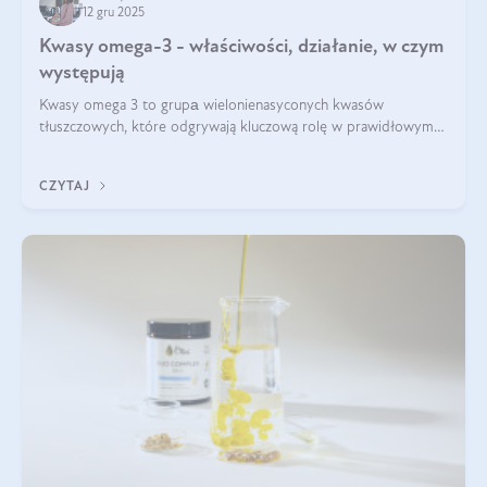
12 gru 2025
Kwasy omega-3 - właściwości, działanie, w czym
występują
Kwasy omega 3 to grupа wielonienasyconych kwasów
tłuszczowych, które odgrywają kluczową rolę w prawidłowym
funkcjonowaniu organizmu – wspierają pracę serca, mózgu i
układu odpornościowego.
CZYTAJ