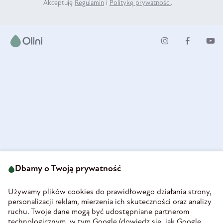
Akceptuję
Regulamin
i
Politykę prywatności
.
ul. Strzegomska 49
693 222 687
58-160 Świebodzice
Dbamy o Twoją prywatność
sklep@olini.pl
Polska
NIP 8860027066
Używamy plików cookies do prawidłowego działania strony,
REGON 890213034
personalizacji reklam, mierzenia ich skuteczności oraz analizy
ruchu. Twoje dane mogą być udostępniane partnerom
INFORMACJE
technologicznym, w tym Google (
dowiedz się, jak Google