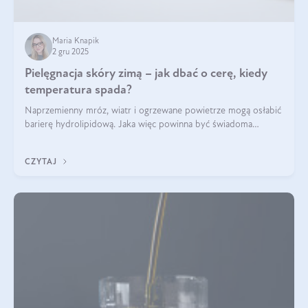
Maria Knapik
2 gru 2025
Pielęgnacja skóry zimą – jak dbać o cerę, kiedy
temperatura spada?
Naprzemienny mróz, wiatr i ogrzewane powietrze mogą osłabić
barierę hydrolipidową. Jaka więc powinna być świadoma
pielęgnacja w okresie chłodnych miesięcy?
CZYTAJ