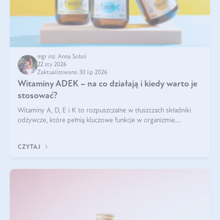
mgr inż. Anna Sobol
22 sty 2026
Zaktualizowano 30 lip 2026
Witaminy ADEK – na co działają i kiedy warto je
stosować?
Witaminy A, D, E i K to rozpuszczalne w tłuszczach składniki
odżywcze, które pełnią kluczowe funkcje w organizmie.
Wspierają zdrowie skóry i wzroku, odporność, prawidłową
krzepliwość krwi oraz mineralizację kości.
CZYTAJ