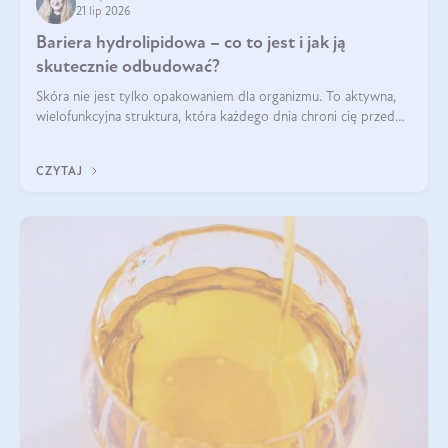
21 lip 2026
Bariera hydrolipidowa – co to jest i jak ją
skutecznie odbudować?
Skóra nie jest tylko opakowaniem dla organizmu. To aktywna,
wielofunkcyjna struktura, która każdego dnia chroni cię przed
utratą wody, wahaniami temperatury i czynnikami
środowiskowymi. Jednym z jej kluczowych elementów jest
CZYTAJ
bariera hydrolipidowa.