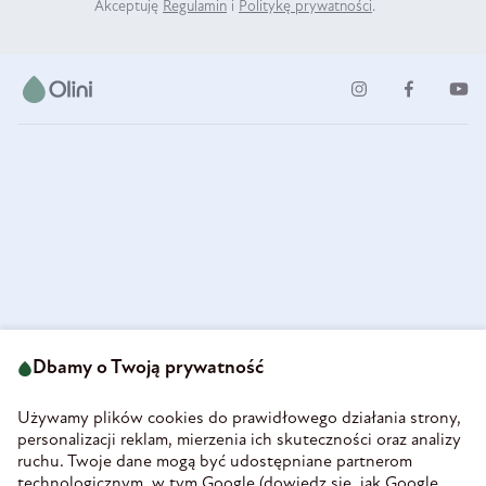
Akceptuję
Regulamin
i
Politykę prywatności
.
ul. Strzegomska 49
693 222 687
58-160 Świebodzice
Dbamy o Twoją prywatność
sklep@olini.pl
Polska
NIP 8860027066
Używamy plików cookies do prawidłowego działania strony,
REGON 890213034
personalizacji reklam, mierzenia ich skuteczności oraz analizy
ruchu. Twoje dane mogą być udostępniane partnerom
INFORMACJE
technologicznym, w tym Google (
dowiedz się, jak Google