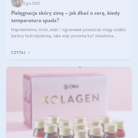
2 gru 2025
Pielęgnacja skóry zimą – jak dbać o cerę, kiedy
temperatura spada?
Naprzemienny mróz, wiatr i ogrzewane powietrze mogą osłabić
barierę hydrolipidową. Jaka więc powinna być świadoma
pielęgnacja w okresie chłodnych miesięcy?
CZYTAJ