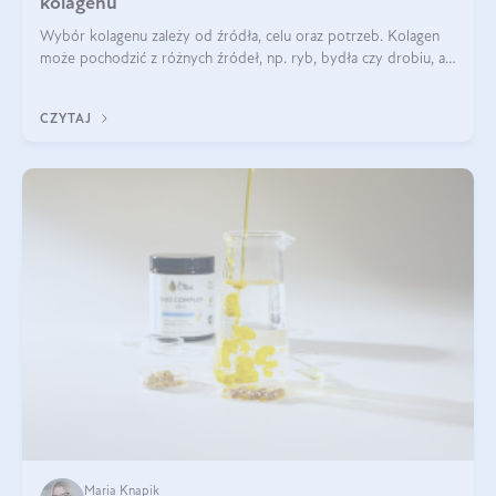
kolagenu
Wybór kolagenu zależy od źródła, celu oraz potrzeb. Kolagen
może pochodzić z różnych źródeł, np. ryb, bydła czy drobiu, a
każdy typ ma swoje unikatowe właściwości. Dla skóry najlepiej
sprawdza się kolagen rybi, a dla wspierania stawów — kolagen
CZYTAJ
bydlęcy.
Maria Knapik