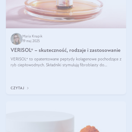
Maria Knapik
19 maj 2025
VERISOL® – skuteczność, rodzaje i zastosowanie
VERISOL® to opatentowane peptydy kolagenowe pochodzące z
ryb ciepłowodnych. Składniki stymulują fibroblasty do
produkcji kolagenu i elastyny w skórze. Kolagen VERISOL®
zapewnia wysoką biodostępność i umożliwia skuteczne dotarcie
do komórek skóry.
CZYTAJ