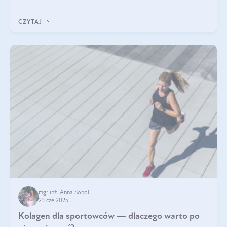
sezamowym. Dowiedz się, dlaczego warto wprowadzić go do
swojej diety — być może to pierwsza ok
CZYTAJ
mgr inż. Anna Sobol
23 cze 2025
Kolagen dla sportowców — dlaczego warto po