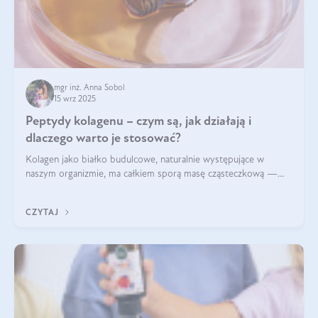
mgr inż. Anna Sobol
15 wrz 2025
Peptydy kolagenu – czym są, jak działają i
dlaczego warto je stosować?
Kolagen jako białko budulcowe, naturalnie występujące w
naszym organizmie, ma całkiem sporą masę cząsteczkową —
nawet do 300 kDa. Jeśli chcielibyśmy suplementować go w tej
formie, byłby trudno strawialny. Aby był lepiej przyswajalny i
CZYTAJ
bardziej biodostępny