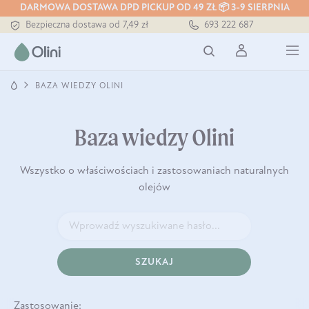
DARMOWA DOSTAWA DPD PICKUP OD 49 ZŁ 📦 3-9 SIERPNIA
Bezpieczna dostawa od 7,49 zł
693 222 687
Darmowa dostawa od 199 zł
Tłoczony zawsze na zimno
BAZA WIEDZY OLINI
Baza wiedzy Olini
Wszystko o właściwościach i zastosowaniach naturalnych
olejów
SZUKAJ
Zastosowanie: