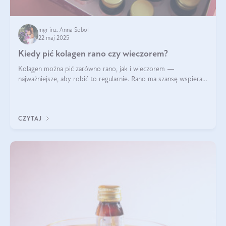
mgr inż. Anna Sobol
22 maj 2025
Kiedy pić kolagen rano czy wieczorem?
Kolagen można pić zarówno rano, jak i wieczorem —
najważniejsze, aby robić to regularnie. Rano ma szansę wspierać
energię i metabolizm, a wieczorem regenerację organizmu
podczas snu.
CZYTAJ