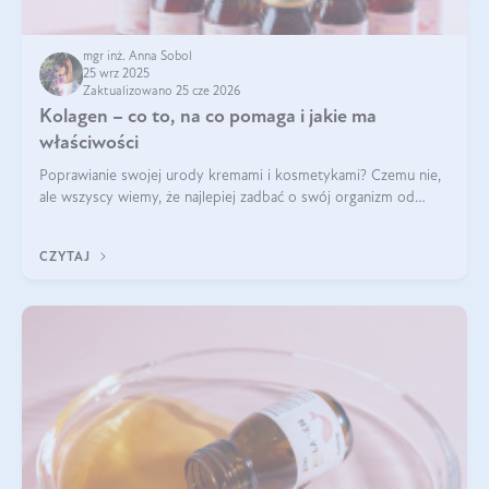
mgr inż. Anna Sobol
25 wrz 2025
Zaktualizowano 25 cze 2026
Kolagen – co to, na co pomaga i jakie ma
właściwości
Poprawianie swojej urody kremami i kosmetykami? Czemu nie,
ale wszyscy wiemy, że najlepiej zadbać o swój organizm od
wewnątrz — to solidna podstawa do tego, by nasz wygląd
zewnętrzny prezentował się zdrowo i atrakcyjnie. Stosowanie
CZYTAJ
wysokiej jakości suplem