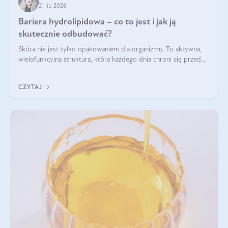
21 lip 2026
Bariera hydrolipidowa – co to jest i jak ją
skutecznie odbudować?
Skóra nie jest tylko opakowaniem dla organizmu. To aktywna,
wielofunkcyjna struktura, która każdego dnia chroni cię przed
utratą wody, wahaniami temperatury i czynnikami
środowiskowymi. Jednym z jej kluczowych elementów jest
CZYTAJ
bariera hydrolipidowa.