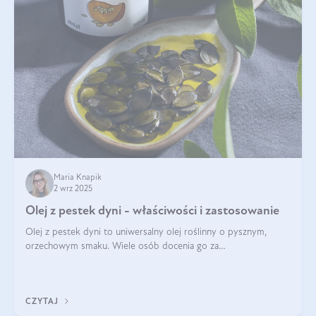
Maria Knapik
2 wrz 2025
Olej z pestek dyni - właściwości i zastosowanie
Olej z pestek dyni to uniwersalny olej roślinny o pysznym,
orzechowym smaku. Wiele osób docenia go za
wszechstronność, bo przydaje się zarówno w kuchni, jak i w
pielęgnacji. Często wykorzystuje się go
CZYTAJ