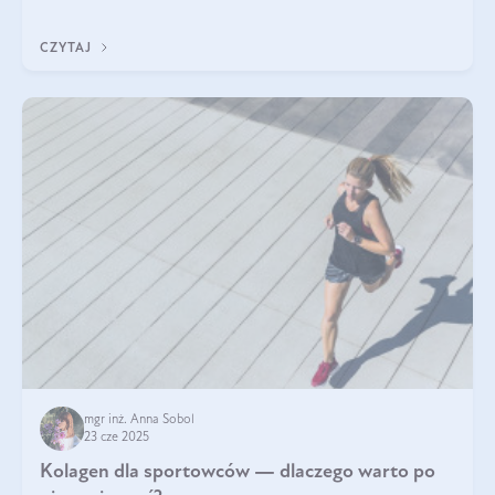
sezamowym. Dowiedz się, dlaczego warto wprowadzić go do
swojej diety — być może to pierwsza ok
CZYTAJ
mgr inż. Anna Sobol
23 cze 2025
Kolagen dla sportowców — dlaczego warto po