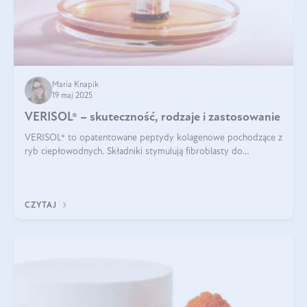
Maria Knapik
19 maj 2025
VERISOL® – skuteczność, rodzaje i zastosowanie
VERISOL® to opatentowane peptydy kolagenowe pochodzące z
ryb ciepłowodnych. Składniki stymulują fibroblasty do
produkcji kolagenu i elastyny w skórze. Kolagen VERISOL®
zapewnia wysoką biodostępność i umożliwia skuteczne dotarcie
do komórek skóry.
CZYTAJ