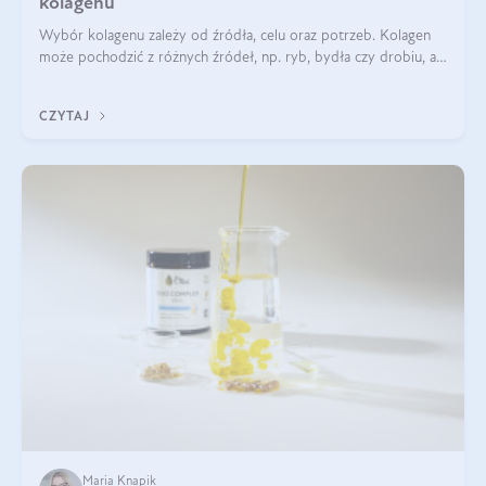
kolagenu
Wybór kolagenu zależy od źródła, celu oraz potrzeb. Kolagen
może pochodzić z różnych źródeł, np. ryb, bydła czy drobiu, a
każdy typ ma swoje unikatowe właściwości. Dla skóry najlepiej
sprawdza się kolagen rybi, a dla wspierania stawów — kolagen
CZYTAJ
bydlęcy.
Maria Knapik