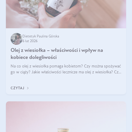
Dietetyk Paulina Górska
6 lut 2026
Olej z wiesiołka – właściwości i wpływ na
kobiece dolegliwości
Na co olej z wiesiołka pomaga kobietom? Czy można spożywać
go w ciąży? Jakie właściwości lecznicze ma olej z wiesiołka? Czy
jego skuteczność potwierdzają badania? Ile trzeba czekać na
efekty? Jaka jes
CZYTAJ