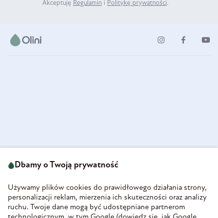
Akceptuję
Regulamin
i
Politykę prywatności
.
ul. Strzegomska 49
693 222 687
58-160 Świebodzice
Dbamy o Twoją prywatność
sklep@olini.pl
Polska
NIP 8860027066
Używamy plików cookies do prawidłowego działania strony,
REGON 890213034
personalizacji reklam, mierzenia ich skuteczności oraz analizy
ruchu. Twoje dane mogą być udostępniane partnerom
INFORMACJE
technologicznym, w tym Google (
dowiedz się, jak Google