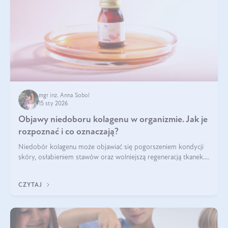
mgr inż. Anna Sobol
15 sty 2026
Objawy niedoboru kolagenu w organizmie. Jak je
rozpoznać i co oznaczają?
Niedobór kolagenu może objawiać się pogorszeniem kondycji
skóry, osłabieniem stawów oraz wolniejszą regeneracją tkanek.
Do najczęstszych sygnałów należą utrata jędrności i
elastyczności skóry, bóle stawów, łamliwość paznokci oraz
CZYTAJ
osłabienie włosów.