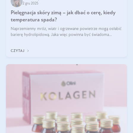
2 gru 2025
Pielęgnacja skóry zimą – jak dbać o cerę, kiedy
temperatura spada?
Naprzemienny mróz, wiatr i ogrzewane powietrze mogą osłabić
barierę hydrolipidową. Jaka więc powinna być świadoma
pielęgnacja w okresie chłodnych miesięcy?
CZYTAJ