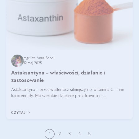
mgr inż. Anna Sobol
12 maj 2025
Astaksantyna – właściwości, działanie i
zastosowanie
Astaksantyna - przeciwutleniacz silniejszy niż witamina C i inne
karotenoidy. Ma szerokie działanie prozdrowotne:
przeciwzapalne, przeciwnowotworowe i immunomodulacyjne.
CZYTAJ
1
2
3
4
5