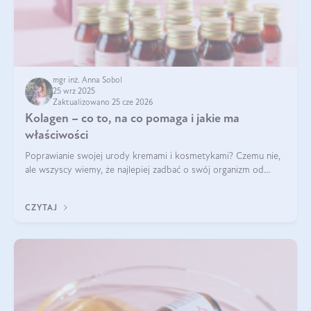
mgr inż. Anna Sobol
25 wrz 2025
Zaktualizowano 25 cze 2026
Kolagen – co to, na co pomaga i jakie ma
właściwości
Poprawianie swojej urody kremami i kosmetykami? Czemu nie,
ale wszyscy wiemy, że najlepiej zadbać o swój organizm od
wewnątrz — to solidna podstawa do tego, by nasz wygląd
zewnętrzny prezentował się zdrowo i atrakcyjnie. Stosowanie
CZYTAJ
wysokiej jakości suplem