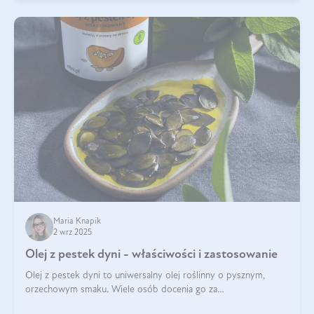
Maria Knapik
2 wrz 2025
Olej z pestek dyni - właściwości i zastosowanie
Olej z pestek dyni to uniwersalny olej roślinny o pysznym,
orzechowym smaku. Wiele osób docenia go za
wszechstronność, bo przydaje się zarówno w kuchni, jak i w