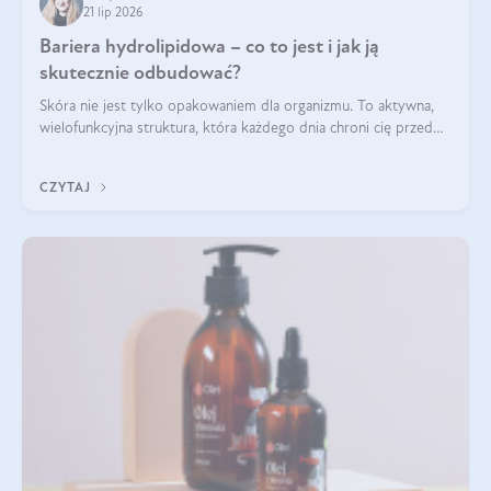
21 lip 2026
Bariera hydrolipidowa – co to jest i jak ją
skutecznie odbudować?
Skóra nie jest tylko opakowaniem dla organizmu. To aktywna,
wielofunkcyjna struktura, która każdego dnia chroni cię przed
utratą wody, wahaniami temperatury i czynnikami
środowiskowymi. Jednym z jej kluczowych elementów jest
CZYTAJ
bariera hydrolipidowa.