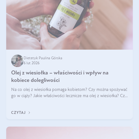
Dietetyk Paulina Górska
6 lut 2026
Olej z wiesiołka – właściwości i wpływ na
kobiece dolegliwości
Na co olej z wiesiołka pomaga kobietom? Czy można spożywać
go w ciąży? Jakie właściwości lecznicze ma olej z wiesiołka? Czy
jego skuteczność potwierdzają badania? Ile trzeba czekać na
efekty? Jaka jes
CZYTAJ