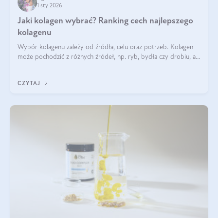
1 sty 2026
Jaki kolagen wybrać? Ranking cech najlepszego
kolagenu
Wybór kolagenu zależy od źródła, celu oraz potrzeb. Kolagen
może pochodzić z różnych źródeł, np. ryb, bydła czy drobiu, a
każdy typ ma swoje unikatowe właściwości. Dla skóry najlepiej
sprawdza się kolagen rybi, a dla wspierania stawów — kolagen
CZYTAJ
bydlęcy.