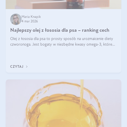
Maria Knapik
4 mar 2026
Najlepszy olej z łososia dla psa – ranking cech
Olej z łososia dla psa to prosty sposób na urozmaicenie diety
czworonoga. Jest bogaty w niezbędne kwasy omega-3, które
mogą pozytywnie wpłynąć na ogólną formę pupila. Na jakie
właściwości tego oleju rybiego warto w szczególności zwrócić
uwagę?
CZYTAJ