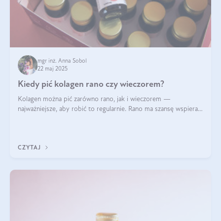
mgr inż. Anna Sobol
22 maj 2025
Kiedy pić kolagen rano czy wieczorem?
Kolagen można pić zarówno rano, jak i wieczorem —
najważniejsze, aby robić to regularnie. Rano ma szansę wspierać
energię i metabolizm, a wieczorem regenerację organizmu
podczas snu.
CZYTAJ