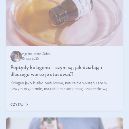
mgr inż. Anna Sobol
15 wrz 2025
Peptydy kolagenu – czym są, jak działają i
dlaczego warto je stosować?
Kolagen jako białko budulcowe, naturalnie występujące w
naszym organizmie, ma całkiem sporą masę cząsteczkową —
nawet do 300 kDa. Jeśli chcielibyśmy suplementować go w tej
formie, byłby trudno strawialny. Aby był lepiej przyswajalny i
CZYTAJ
bardziej biodostępny