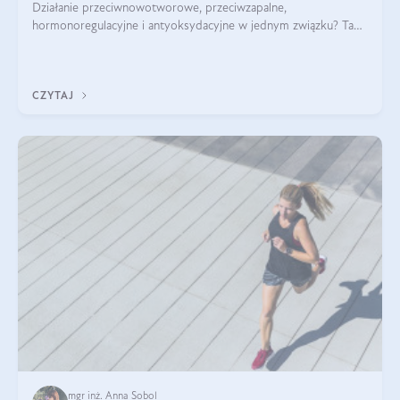
Działanie przeciwnowotworowe, przeciwzapalne,
hormonoregulacyjne i antyoksydacyjne w jednym związku? Tak
— to właśnie natura sezamolu, który obecny jest w oleju
sezamowym. Dowiedz się, dlaczego warto wprowadzić go do
swojej diety — być może to pierwsza ok
CZYTAJ
mgr inż. Anna Sobol