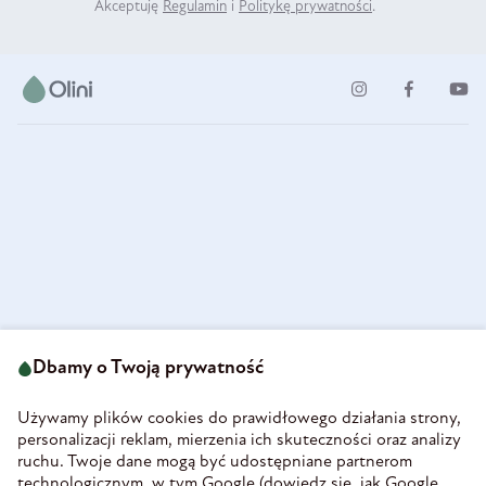
Akceptuję
Regulamin
i
Politykę prywatności
.
ul. Strzegomska 49
693 222 687
58-160 Świebodzice
Dbamy o Twoją prywatność
sklep@olini.pl
Polska
NIP 8860027066
Używamy plików cookies do prawidłowego działania strony,
REGON 890213034
personalizacji reklam, mierzenia ich skuteczności oraz analizy
ruchu. Twoje dane mogą być udostępniane partnerom
INFORMACJE
technologicznym, w tym Google (
dowiedz się, jak Google