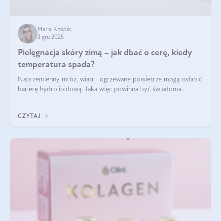
Maria Knapik
2 gru 2025
Pielęgnacja skóry zimą – jak dbać o cerę, kiedy
temperatura spada?
Naprzemienny mróz, wiatr i ogrzewane powietrze mogą osłabić
barierę hydrolipidową. Jaka więc powinna być świadoma
pielęgnacja w okresie chłodnych miesięcy?
CZYTAJ