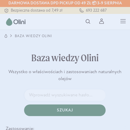
Tłoczony zawsze na zimno
DARMOWA DOSTAWA DPD PICKUP OD 49 ZŁ 📦 3-9 SIERPNIA
Bezpieczna dostawa od 7,49 zł
693 222 687
Darmowa dostawa od 199 zł
Tłoczony zawsze na zimno
BAZA WIEDZY OLINI
Baza wiedzy Olini
Wszystko o właściwościach i zastosowaniach naturalnych
olejów
SZUKAJ
Zastosowanie: