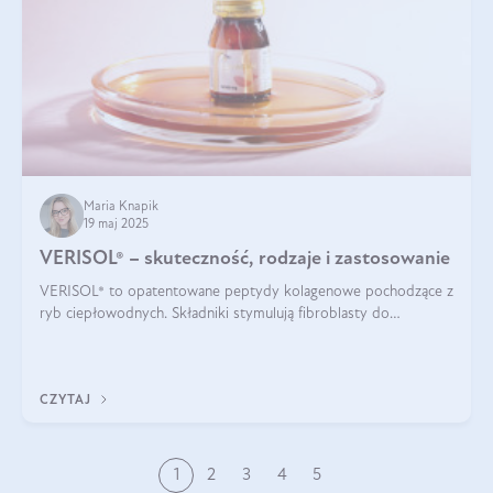
Maria Knapik
19 maj 2025
VERISOL® – skuteczność, rodzaje i zastosowanie
VERISOL® to opatentowane peptydy kolagenowe pochodzące z
ryb ciepłowodnych. Składniki stymulują fibroblasty do
produkcji kolagenu i elastyny w skórze. Kolagen VERISOL®
zapewnia wysoką biodostępność i umożliwia skuteczne dotarcie
do komórek skóry.
CZYTAJ
1
2
3
4
5