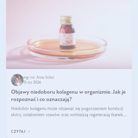
mgr inż. Anna Sobol
15 sty 2026
Objawy niedoboru kolagenu w organizmie. Jak je
rozpoznać i co oznaczają?
Niedobór kolagenu może objawiać się pogorszeniem kondycji
skóry, osłabieniem stawów oraz wolniejszą regeneracją tkanek.
Do najczęstszych sygnałów należą utrata jędrności i
elastyczności skóry, bóle stawów, łamliwość paznokci oraz
CZYTAJ
osłabienie włosów.