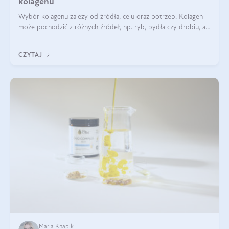
kolagenu
Wybór kolagenu zależy od źródła, celu oraz potrzeb. Kolagen
może pochodzić z różnych źródeł, np. ryb, bydła czy drobiu, a
każdy typ ma swoje unikatowe właściwości. Dla skóry najlepiej
sprawdza się kolagen rybi, a dla wspierania stawów — kolagen
CZYTAJ
bydlęcy.
Maria Knapik