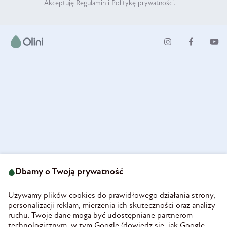
Akceptuję
Regulamin
i
Politykę prywatności
.
ul. Strzegomska 49
693 222 687
58-160 Świebodzice
Dbamy o Twoją prywatność
sklep@olini.pl
Polska
NIP 8860027066
Używamy plików cookies do prawidłowego działania strony,
REGON 890213034
personalizacji reklam, mierzenia ich skuteczności oraz analizy
ruchu. Twoje dane mogą być udostępniane partnerom
INFORMACJE
technologicznym, w tym Google (
dowiedz się, jak Google