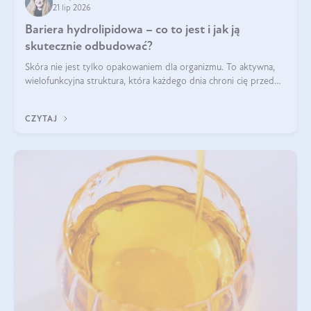
21 lip 2026
Bariera hydrolipidowa – co to jest i jak ją
skutecznie odbudować?
Skóra nie jest tylko opakowaniem dla organizmu. To aktywna,
wielofunkcyjna struktura, która każdego dnia chroni cię przed
utratą wody, wahaniami temperatury i czynnikami
środowiskowymi. Jednym z jej kluczowych elementów jest
CZYTAJ
bariera hydrolipidowa.