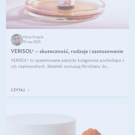
Maria Knapik
19 maj 2025
VERISOL® – skuteczność, rodzaje i zastosowanie
VERISOL® to opatentowane peptydy kolagenowe pochodzące z
ryb ciepłowodnych. Składniki stymulują fibroblasty do
produkcji kolagenu i elastyny w skórze. Kolagen VERISOL®
zapewnia wysoką biodostępność i umożliwia skuteczne dotarcie
do komórek skóry.
CZYTAJ