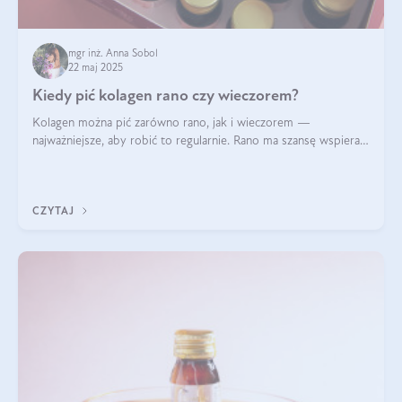
mgr inż. Anna Sobol
22 maj 2025
Kiedy pić kolagen rano czy wieczorem?
Kolagen można pić zarówno rano, jak i wieczorem —
najważniejsze, aby robić to regularnie. Rano ma szansę wspierać
energię i metabolizm, a wieczorem regenerację organizmu
podczas snu.
CZYTAJ