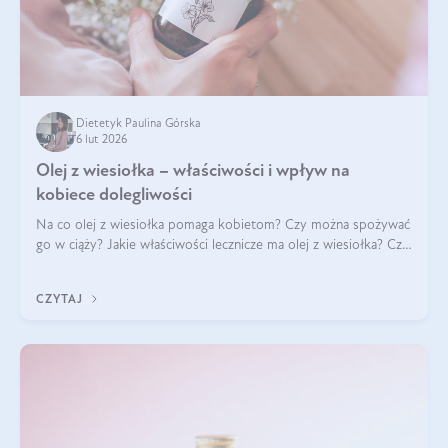
Dietetyk Paulina Górska
6 lut 2026
Olej z wiesiołka – właściwości i wpływ na
kobiece dolegliwości
Na co olej z wiesiołka pomaga kobietom? Czy można spożywać
go w ciąży? Jakie właściwości lecznicze ma olej z wiesiołka? Czy
jego skuteczność potwierdzają badania? Ile trzeba czekać na
efekty? Jaka jes
CZYTAJ