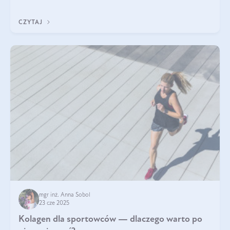
sezamowym. Dowiedz się, dlaczego warto wprowadzić go do
swojej diety — być może to pierwsza ok
CZYTAJ
mgr inż. Anna Sobol
23 cze 2025
Kolagen dla sportowców — dlaczego warto po