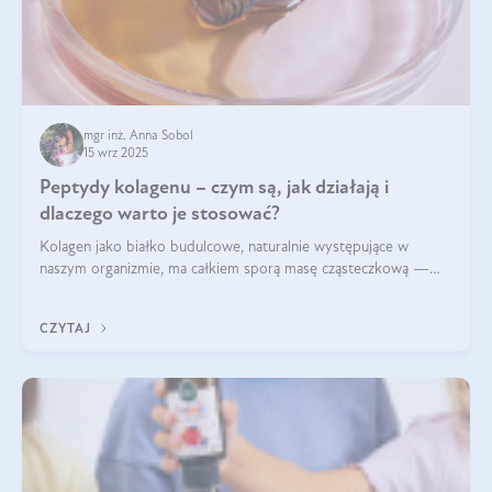
mgr inż. Anna Sobol
15 wrz 2025
Peptydy kolagenu – czym są, jak działają i
dlaczego warto je stosować?
Kolagen jako białko budulcowe, naturalnie występujące w
naszym organizmie, ma całkiem sporą masę cząsteczkową —
nawet do 300 kDa. Jeśli chcielibyśmy suplementować go w tej
formie, byłby trudno strawialny. Aby był lepiej przyswajalny i
CZYTAJ
bardziej biodostępny