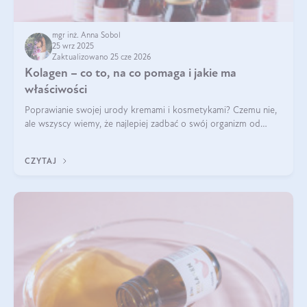
mgr inż. Anna Sobol
25 wrz 2025
Zaktualizowano 25 cze 2026
Kolagen – co to, na co pomaga i jakie ma
właściwości
Poprawianie swojej urody kremami i kosmetykami? Czemu nie,
ale wszyscy wiemy, że najlepiej zadbać o swój organizm od
wewnątrz — to solidna podstawa do tego, by nasz wygląd
zewnętrzny prezentował się zdrowo i atrakcyjnie. Stosowanie
CZYTAJ
wysokiej jakości suplem