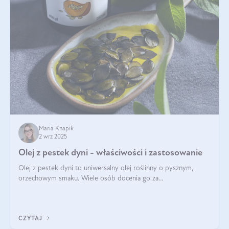
Maria Knapik
2 wrz 2025
Olej z pestek dyni - właściwości i zastosowanie
Olej z pestek dyni to uniwersalny olej roślinny o pysznym,
orzechowym smaku. Wiele osób docenia go za
wszechstronność, bo przydaje się zarówno w kuchni, jak i w
pielęgnacji. Często wykorzystuje się go
CZYTAJ