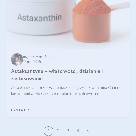
mgr inż. Anna Sobol
12 maj 2025
Astaksantyna – właściwości, działanie i
zastosowanie
Astaksantyna - przeciwutleniacz silniejszy niż witamina C i inne
karotenoidy. Ma szerokie działanie prozdrowotne:
przeciwzapalne, przeciwnowotworowe i immunomodulacyjne.
CZYTAJ
1
2
3
4
5