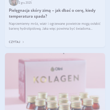
2 gru 2025
Pielęgnacja skóry zimą – jak dbać o cerę, kiedy
temperatura spada?
Naprzemienny mróz, wiatr i ogrzewane powietrze mogą osłabić
barierę hydrolipidową. Jaka więc powinna być świadoma
pielęgnacja w okresie chłodnych miesięcy?
CZYTAJ