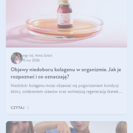
mgr inż. Anna Sobol
15 sty 2026
Objawy niedoboru kolagenu w organizmie. Jak je
rozpoznać i co oznaczają?
Niedobór kolagenu może objawiać się pogorszeniem kondycji
skóry, osłabieniem stawów oraz wolniejszą regeneracją tkanek.
Do najczęstszych sygnałów należą utrata jędrności i
elastyczności skóry, bóle stawów, łamliwość paznokci oraz
CZYTAJ
osłabienie włosów.