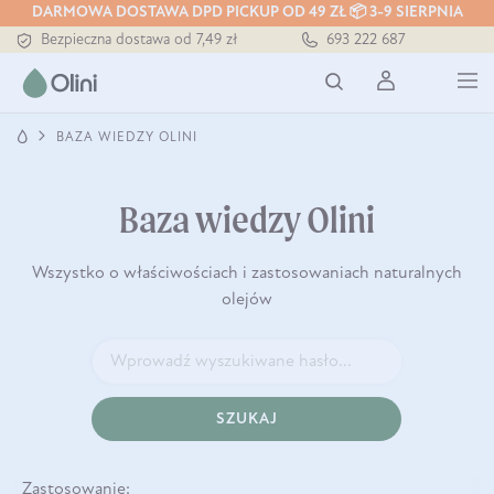
DARMOWA DOSTAWA DPD PICKUP OD 49 ZŁ 📦 3-9 SIERPNIA
Bezpieczna dostawa od 7,49 zł
693 222 687
Darmowa dostawa od 199 zł
Tłoczony zawsze na zimno
BAZA WIEDZY OLINI
Baza wiedzy Olini
Wszystko o właściwościach i zastosowaniach naturalnych
olejów
SZUKAJ
Zastosowanie: