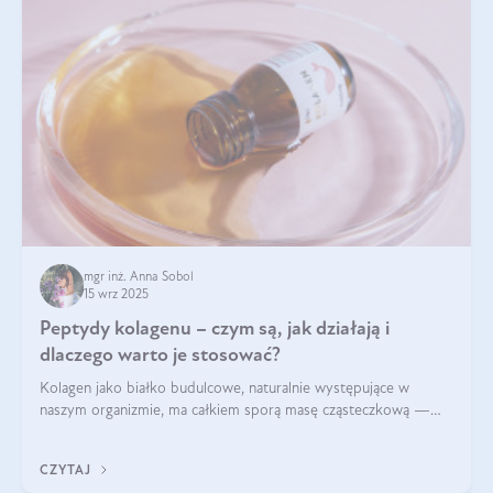
mgr inż. Anna Sobol
15 wrz 2025
Peptydy kolagenu – czym są, jak działają i
dlaczego warto je stosować?
Kolagen jako białko budulcowe, naturalnie występujące w
naszym organizmie, ma całkiem sporą masę cząsteczkową —
nawet do 300 kDa. Jeśli chcielibyśmy suplementować go w tej
formie, byłby trudno strawialny. Aby był lepiej przyswajalny i
CZYTAJ
bardziej biodostępny