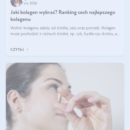
1 sty 2026
Jaki kolagen wybrać? Ranking cech najlepszego
kolagenu
Wybór kolagenu zależy od źródła, celu oraz potrzeb. Kolagen
może pochodzić z różnych źródeł, np. ryb, bydła czy drobiu, a
każdy typ ma swoje unikatowe właściwości. Dla skóry najlepiej
sprawdza się kolagen rybi, a dla wspierania stawów — kolagen
CZYTAJ
bydlęcy.