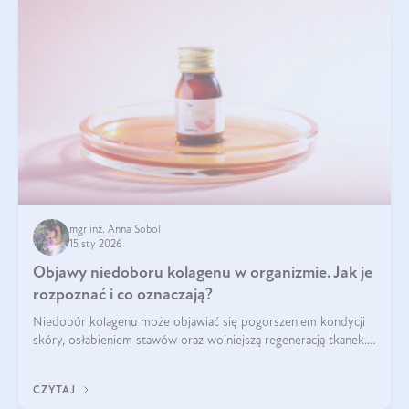
mgr inż. Anna Sobol
15 sty 2026
Objawy niedoboru kolagenu w organizmie. Jak je
rozpoznać i co oznaczają?
Niedobór kolagenu może objawiać się pogorszeniem kondycji
skóry, osłabieniem stawów oraz wolniejszą regeneracją tkanek.
Do najczęstszych sygnałów należą utrata jędrności i
elastyczności skóry, bóle stawów, łamliwość paznokci oraz
CZYTAJ
osłabienie włosów.