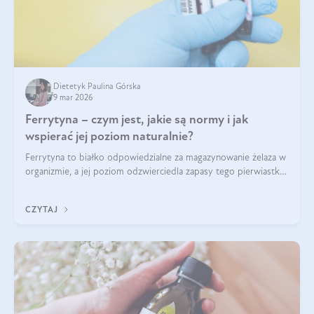
Dietetyk Paulina Górska
9 mar 2026
Ferrytyna – czym jest, jakie są normy i jak
wspierać jej poziom naturalnie?
Ferrytyna to białko odpowiedzialne za magazynowanie żelaza w
organizmie, a jej poziom odzwierciedla zapasy tego pierwiastka.
Warto dowiedzieć się więcej na jej temat, ponieważ niedobór
ferrytyny daje objawy, które mogą utrudniać codzienne
CZYTAJ
funkcjonowanie (