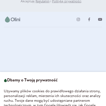
Akceptuję
Regulamin
i
Politykę prywatności
.
ul. Strzegomska 49
693 222 687
58-160 Świebodzice
Dbamy o Twoją prywatność
sklep@olini.pl
Polska
NIP 8860027066
Używamy plików cookies do prawidłowego działania strony,
REGON 890213034
personalizacji reklam, mierzenia ich skuteczności oraz analizy
ruchu. Twoje dane mogą być udostępniane partnerom
INFORMACJE
technologicznym, w tym Google (
dowiedz się, jak Google