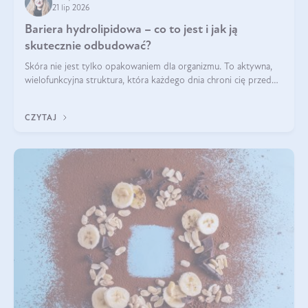
21 lip 2026
Bariera hydrolipidowa – co to jest i jak ją
skutecznie odbudować?
Skóra nie jest tylko opakowaniem dla organizmu. To aktywna,
wielofunkcyjna struktura, która każdego dnia chroni cię przed
utratą wody, wahaniami temperatury i czynnikami
środowiskowymi. Jednym z jej kluczowych elementów jest
CZYTAJ
bariera hydrolipidowa.