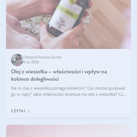
Dietetyk Paulina Górska
6 lut 2026
Olej z wiesiołka – właściwości i wpływ na
kobiece dolegliwości
Na co olej z wiesiołka pomaga kobietom? Czy można spożywać
go w ciąży? Jakie właściwości lecznicze ma olej z wiesiołka? Czy
jego skuteczność potwierdzają badania? Ile trzeba czekać na
efekty? Jaka jes
CZYTAJ