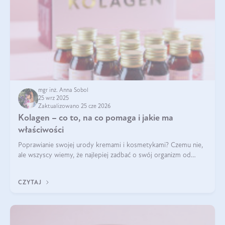
mgr inż. Anna Sobol
25 wrz 2025
Zaktualizowano 25 cze 2026
Kolagen – co to, na co pomaga i jakie ma
właściwości
Poprawianie swojej urody kremami i kosmetykami? Czemu nie,
ale wszyscy wiemy, że najlepiej zadbać o swój organizm od
wewnątrz — to solidna podstawa do tego, by nasz wygląd
zewnętrzny prezentował się zdrowo i atrakcyjnie. Stosowanie
CZYTAJ
wysokiej jakości suplem