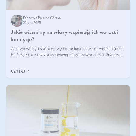
Dietetyk Paulina Górska
23 gru 2025
Jakie witaminy na włosy wspierają ich wzrost i
kondycję?
Zdrowe włosy i skóra głowy to zasługa nie tylko witamin (m.in.
B, D, A, E), ale też zbilansowanej diety i nawodnienia. Przeczytaj
nasz artykuł i dowiedz się, które składniki najskuteczniej hamują
wypadanie włosów.
CZYTAJ