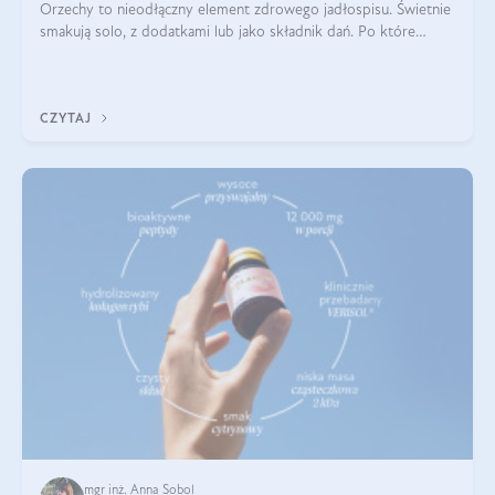
Orzechy to nieodłączny element zdrowego jadłospisu. Świetnie
smakują solo, z dodatkami lub jako składnik dań. Po które
orzechy warto sięgać zamiast niezdrowej przekąski? Dowiesz
się z tego tekstu!
CZYTAJ
mgr inż. Anna Sobol