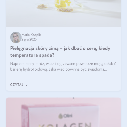
Maria Knapik
2 gru 2025
Pielęgnacja skóry zimą – jak dbać o cerę, kiedy
temperatura spada?
Naprzemienny mróz, wiatr i ogrzewane powietrze mogą osłabić
barierę hydrolipidową. Jaka więc powinna być świadoma
pielęgnacja w okresie chłodnych miesięcy?
CZYTAJ