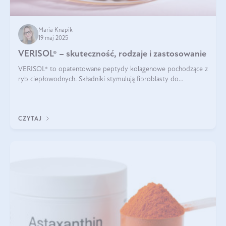
Maria Knapik
19 maj 2025
VERISOL® – skuteczność, rodzaje i zastosowanie
VERISOL® to opatentowane peptydy kolagenowe pochodzące z
ryb ciepłowodnych. Składniki stymulują fibroblasty do
produkcji kolagenu i elastyny w skórze. Kolagen VERISOL®
zapewnia wysoką biodostępność i umożliwia skuteczne dotarcie
do komórek skóry.
CZYTAJ