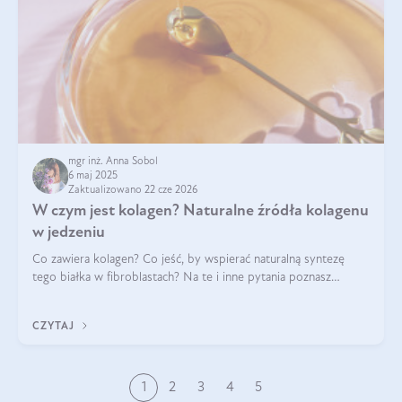
mgr inż. Anna Sobol
6 maj 2025
Zaktualizowano 22 cze 2026
W czym jest kolagen? Naturalne źródła kolagenu
w jedzeniu
Co zawiera kolagen? Co jeść, by wspierać naturalną syntezę
tego białka w fibroblastach? Na te i inne pytania poznasz
odpowiedź w tym artykule.
CZYTAJ
1
2
3
4
5