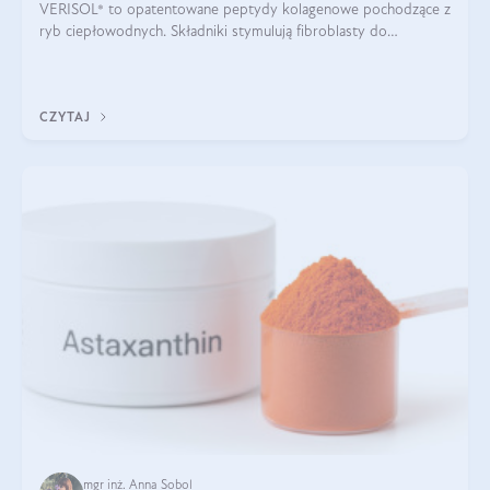
VERISOL® to opatentowane peptydy kolagenowe pochodzące z
ryb ciepłowodnych. Składniki stymulują fibroblasty do
produkcji kolagenu i elastyny w skórze. Kolagen VERISOL®
zapewnia wysoką biodostępność i umożliwia skuteczne dotarcie
do komórek skóry.
CZYTAJ
mgr inż. Anna Sobol