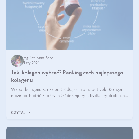
mgr inż. Anna Sobol
1 sty 2026
Jaki kolagen wybrać? Ranking cech najlepszego
kolagenu
Wybór kolagenu zależy od źródła, celu oraz potrzeb. Kolagen
może pochodzić z różnych źródeł, np. ryb, bydła czy drobiu, a
każdy typ ma swoje unikatowe właściwości. Dla skóry najlepiej
sprawdza się kolagen rybi, a dla wspierania stawów — kolagen
CZYTAJ
bydlęcy.