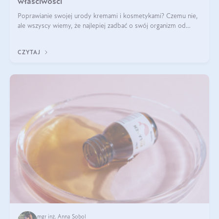
właściwości
Poprawianie swojej urody kremami i kosmetykami? Czemu nie,
ale wszyscy wiemy, że najlepiej zadbać o swój organizm od
wewnątrz — to solidna podstawa do tego, by nasz wygląd
zewnętrzny prezentował się zdrowo i atrakcyjnie. Stosowanie
CZYTAJ
wysokiej jakości suplem
mgr inż. Anna Sobol