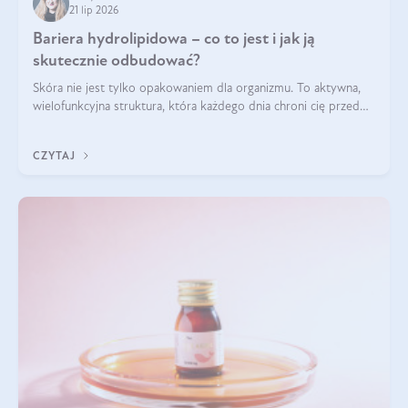
21 lip 2026
Bariera hydrolipidowa – co to jest i jak ją
skutecznie odbudować?
Skóra nie jest tylko opakowaniem dla organizmu. To aktywna,
wielofunkcyjna struktura, która każdego dnia chroni cię przed
utratą wody, wahaniami temperatury i czynnikami
środowiskowymi. Jednym z jej kluczowych elementów jest
CZYTAJ
bariera hydrolipidowa.