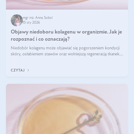
mgr inż. Anna Sobol
15 sty 2026
Objawy niedoboru kolagenu w organizmie. Jak je
rozpoznać i co oznaczają?
Niedobór kolagenu może objawiać się pogorszeniem kondycji
skóry, osłabieniem stawów oraz wolniejszą regeneracją tkanek.
Do najczęstszych sygnałów należą utrata jędrności i
elastyczności skóry, bóle stawów, łamliwość paznokci oraz
CZYTAJ
osłabienie włosów.