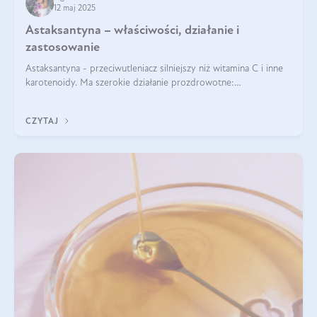
12 maj 2025
Astaksantyna – właściwości, działanie i
zastosowanie
Astaksantyna - przeciwutleniacz silniejszy niż witamina C i inne
karotenoidy. Ma szerokie działanie prozdrowotne:
przeciwzapalne, przeciwnowotworowe i immunomodulacyjne.
CZYTAJ