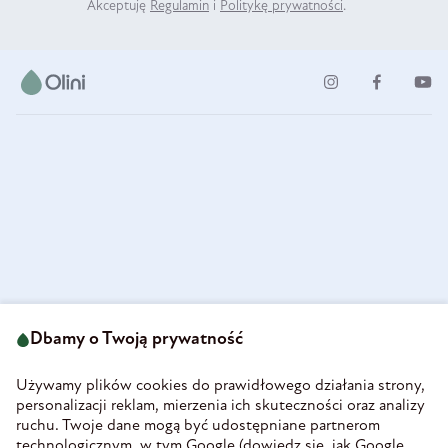
Akceptuję
Regulamin
i
Politykę prywatności
.
ul. Strzegomska 49
693 222 687
58-160 Świebodzice
Dbamy o Twoją prywatność
sklep@olini.pl
Polska
NIP 8860027066
Używamy plików cookies do prawidłowego działania strony,
REGON 890213034
personalizacji reklam, mierzenia ich skuteczności oraz analizy
ruchu. Twoje dane mogą być udostępniane partnerom
INFORMACJE
technologicznym, w tym Google (
dowiedz się, jak Google