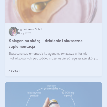
mgr inż. Anna Sobol
8 sty 2026
Kolagen na skórę – działanie i skuteczna
suplementacja
Skuteczna suplementacja kolagenem, zwłaszcza w formie
hydrolizowanych peptydów, może wspierać regenerację skóry i
poprawiać jej wygląd, jeśli jest połączona z odpowiednią dietą i
regularnością stosowania.
CZYTAJ