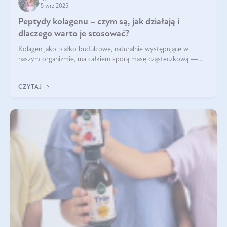
15 wrz 2025
Peptydy kolagenu – czym są, jak działają i
dlaczego warto je stosować?
Kolagen jako białko budulcowe, naturalnie występujące w
naszym organizmie, ma całkiem sporą masę cząsteczkową —
nawet do 300 kDa. Jeśli chcielibyśmy suplementować go w tej
formie, byłby trudno strawialny. Aby był lepiej przyswajalny i
CZYTAJ
bardziej biodostępny