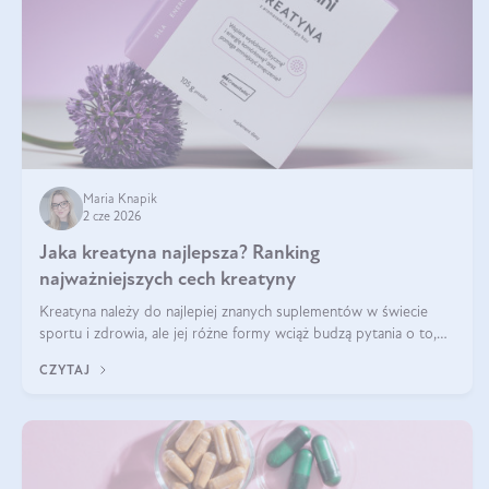
Maria Knapik
2 cze 2026
Jaka kreatyna najlepsza? Ranking
najważniejszych cech kreatyny
Kreatyna należy do najlepiej znanych suplementów w świecie
sportu i zdrowia, ale jej różne formy wciąż budzą pytania o to,
która sprawdza się najlepiej w praktyce. W tym artykule
CZYTAJ
przyglądamy się temu, jaka forma kreatyny jest najlepsza.