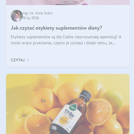
mgr inż. Anna Sobol
16 lip 2026
Jak czytać etykiety suplementów diety?
Etykiety suplementów są dla Ciebie niezrozumiałą tajemnicą? A
może wręcz przeciwnie, często je czytasz i dzięki temu, że
doskonale rozumiesz co jest na nich napisane, dokonujesz
najlepszych dla siebie decyzji zakupowych?
CZYTAJ