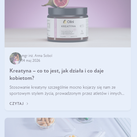
mgr inż. Anna Sobol
14 maj 2026
Kreatyna – co to jest, jak działa i co daje
kobietom?
Stosowanie kreatyny szczególnie mocno kojarzy się nam ze
sportowym stylem życia, prowadzonym przez atletów i innych
miłośników aktywności fizycznej. Nie bez powodu: faktycznie,
CZYTAJ
ten naturalny metabolit aminokwasów poprawia wydolność i
zwiększa masę