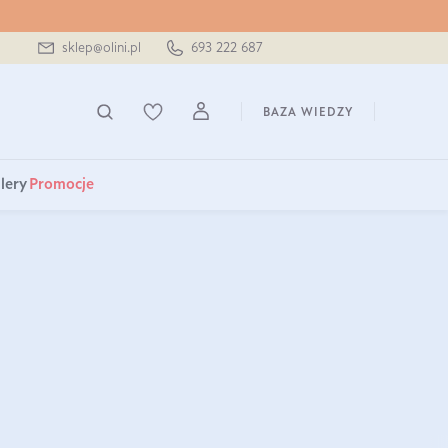
sklep@olini.pl
693 222 687
BAZA WIEDZY
lery
Promocje