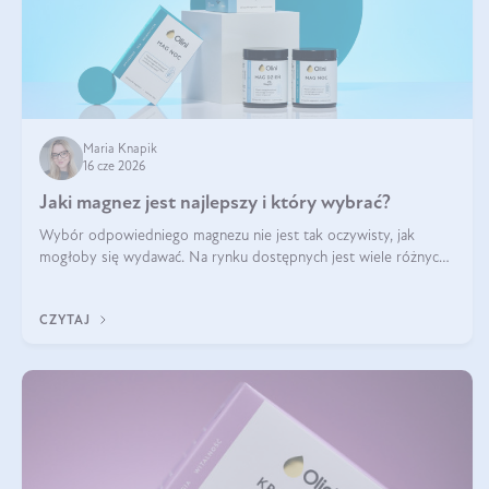
Maria Knapik
16 cze 2026
Jaki magnez jest najlepszy i który wybrać?
Wybór odpowiedniego magnezu nie jest tak oczywisty, jak
mogłoby się wydawać. Na rynku dostępnych jest wiele różnych
form tego pierwiastka, a każda z nich różni się przyswajalnością,
działaniem i tolerancją przez organizm.
CZYTAJ