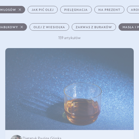
 WŁOSÓW
JAK PIĆ OLEJ
PIELĘGNACJA
NA PREZENT
ARO
 JABŁKOWY
OLEJ Z WIESIOŁKA
ZAKWAS Z BURAKÓW
MASŁA I 
159 artykułów
Dietetyk Paulina Górska