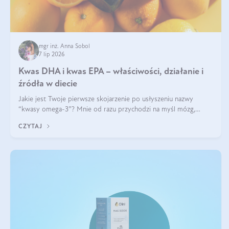
mgr inż. Anna Sobol
7 lip 2026
Kwas DHA i kwas EPA – właściwości, działanie i
źródła w diecie
Jakie jest Twoje pierwsze skojarzenie po usłyszeniu nazwy
“kwasy omega-3”? Mnie od razu przychodzi na myśl mózg,
wsparcie układu nerwowego i zdrowie skóry. W tym artykule
CZYTAJ
skupimy się głównie na dwóch kwasach z tej rodziny: DHA oraz
EPA.