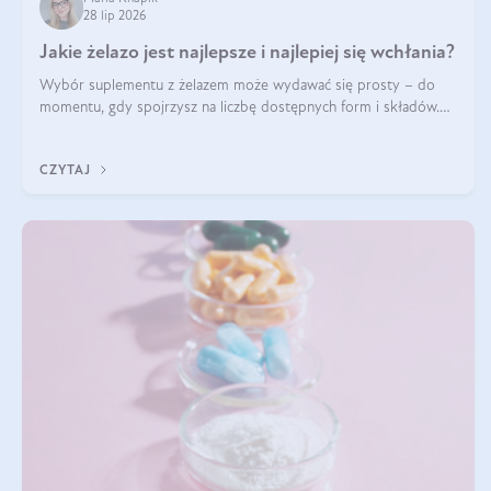
28 lip 2026
Jakie żelazo jest najlepsze i najlepiej się wchłania?
Wybór suplementu z żelazem może wydawać się prosty – do
momentu, gdy spojrzysz na liczbę dostępnych form i składów.
Lepszy będzie bisglicynian, czy siarczan? Co wpływa na
wchłanianie żelaza i jakie dodatkowe składniki powinien zawierać
CZYTAJ
suplement?