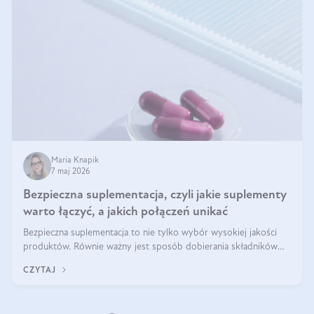
Maria Knapik
7 maj 2026
Bezpieczna suplementacja, czyli jakie suplementy
warto łączyć, a jakich połączeń unikać
Bezpieczna suplementacja to nie tylko wybór wysokiej jakości
produktów. Równie ważny jest sposób dobierania składników
aktywnych, tak żeby działały one maksymalnie skutecznie. Jak
CZYTAJ
łączyć suplementy diety? Poznaj nasze wskazówki.