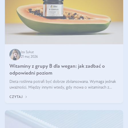
Iza Sykut
21 maj 2026
Witaminy z grupy B dla wegan: jak zadbać o
odpowiedni poziom
Dieta roślinna potrafi być dobrze zbilansowana. Wymaga jednak
uważności. Między innymi wtedy, gdy mowa o witaminach z
grupy B. Te składniki nie działają w pojedynkę. Tworzą system
CZYTAJ
naczyń połączonych.