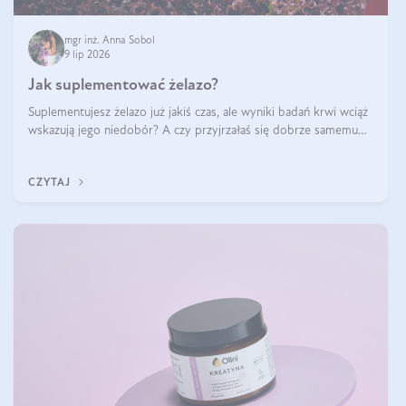
mgr inż. Anna Sobol
9 lip 2026
Jak suplementować żelazo?
Suplementujesz żelazo już jakiś czas, ale wyniki badań krwi wciąż
wskazują jego niedobór? A czy przyjrzałaś się dobrze samemu
sposobowi suplementacji tego mikroelementu? Dowiedz się, jak
uzupełnić żelazo, aby dobrze się wchłaniało.
CZYTAJ