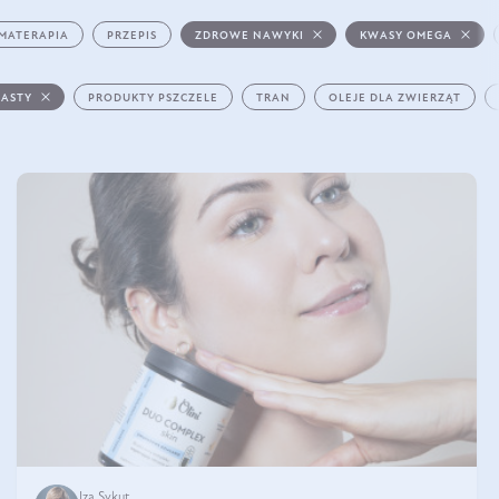
MATERAPIA
PRZEPIS
ZDROWE NAWYKI
KWASY OMEGA
PASTY
PRODUKTY PSZCZELE
TRAN
OLEJE DLA ZWIERZĄT
Iza Sykut