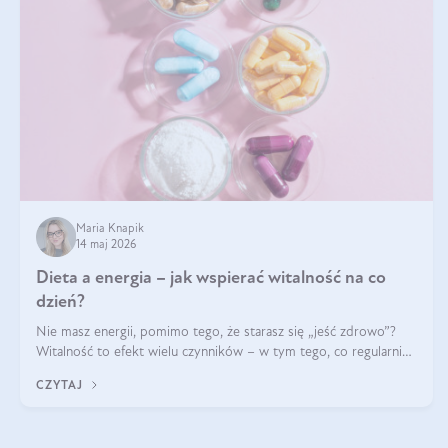
Maria Knapik
14 maj 2026
Dieta a energia – jak wspierać witalność na co
dzień?
Nie masz energii, pomimo tego, że starasz się „jeść zdrowo”?
Witalność to efekt wielu czynników – w tym tego, co regularnie
ląduje na talerzu. Zapotrzebowanie na składniki odżywcze różni
CZYTAJ
się w zależności od osoby