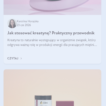
Karolina Horajska
23 cze 2026
Jak stosować kreatynę? Praktyczny przewodnik
Kreatyna to naturalnie występujący w organizmie związek, który
odgrywa ważną rolę w produkcji energii dla pracujących mięśni.
Choć przez lata kojarzono ją głównie ze sportami siłowymi, dziś
jest jednym z najlepiej przebadanych suplementów stosowanych
CZYTAJ
prze