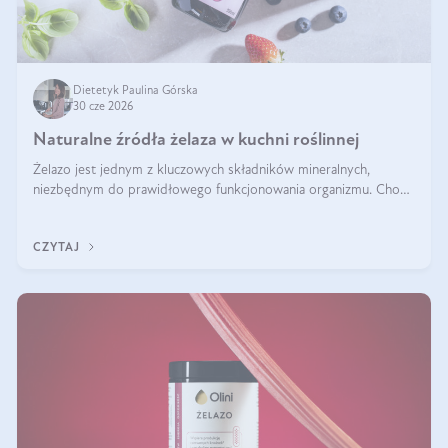
Dietetyk Paulina Górska
30 cze 2026
Naturalne źródła żelaza w kuchni roślinnej
Żelazo jest jednym z kluczowych składników mineralnych,
niezbędnym do prawidłowego funkcjonowania organizmu. Choć
często uważa się, że występuje głównie w produktach
odzwierzęcych, kuchnia roślinna oferuje wiele wartościowych
CZYTAJ
źródeł tego pierwiastka.