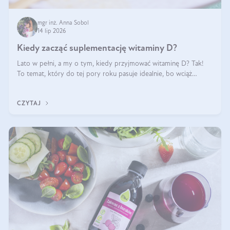
mgr inż. Anna Sobol
14 lip 2026
Kiedy zacząć suplementację witaminy D?
Lato w pełni, a my o tym, kiedy przyjmować witaminę D? Tak!
To temat, który do tej pory roku pasuje idealnie, bo wciąż
zdarza się, że suplementacja tej witaminy pozostawia
wątpliwości. Najczęstsze pytania dotyczą tego, ile trzeba być na
CZYTAJ
słońcu, aby witami