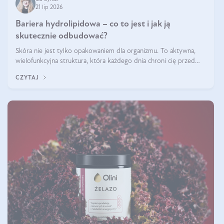
21 lip 2026
Bariera hydrolipidowa – co to jest i jak ją
skutecznie odbudować?
Skóra nie jest tylko opakowaniem dla organizmu. To aktywna,
wielofunkcyjna struktura, która każdego dnia chroni cię przed
utratą wody, wahaniami temperatury i czynnikami
CZYTAJ
środowiskowymi. Jednym z jej kluczowych elementów jest
bariera hydrolipidowa.