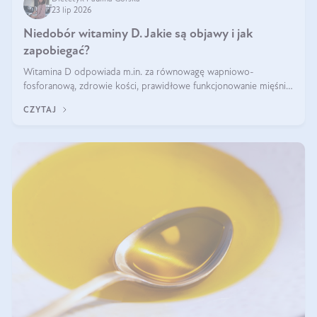
23 lip 2026
Niedobór witaminy D. Jakie są objawy i jak
zapobiegać?
Witamina D odpowiada m.in. za równowagę wapniowo-
fosforanową, zdrowie kości, prawidłowe funkcjonowanie mięśni i
wspieranie odporności. Mimo że organizm może ją wytwarzać
CZYTAJ
pod wpływem słońca, niedobór witaminy D pozostaje częstym
problemem.