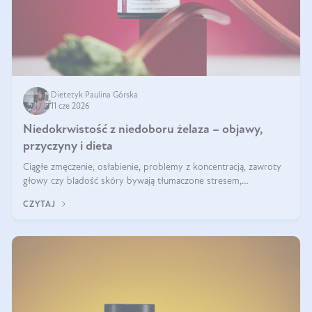
Dietetyk Paulina Górska
11 cze 2026
Niedokrwistość z niedoboru żelaza – objawy,
przyczyny i dieta
Ciągłe zmęczenie, osłabienie, problemy z koncentracją, zawroty
głowy czy bladość skóry bywają tłumaczone stresem,
przepracowaniem lub niedoborem snu. Tymczasem ich przyczyną
CZYTAJ
może być niedokrwistość z niedoboru żelaza.