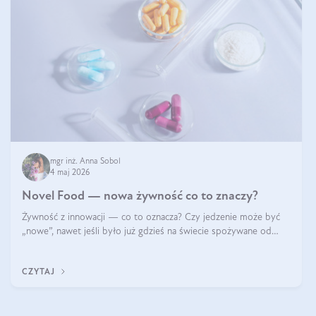
mgr inż. Anna Sobol
4 maj 2026
Novel Food — nowa żywność co to znaczy?
Żywność z innowacji — co to oznacza? Czy jedzenie może być
„nowe”, nawet jeśli było już gdzieś na świecie spożywane od
wieków? Czy w składnikach spożywczych mogą być obecne
jakieś nanomateriały? Dowiesz się tego z niniejszego artykułu:
CZYTAJ
poznasz definicję n