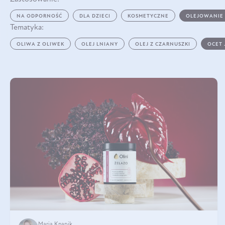
NA ODPORNOŚĆ
DLA DZIECI
KOSMETYCZNE
OLEJOWANIE
Tematyka:
OLIWA Z OLIWEK
OLEJ LNIANY
OLEJ Z CZARNUSZKI
OCET
Maria Knapik