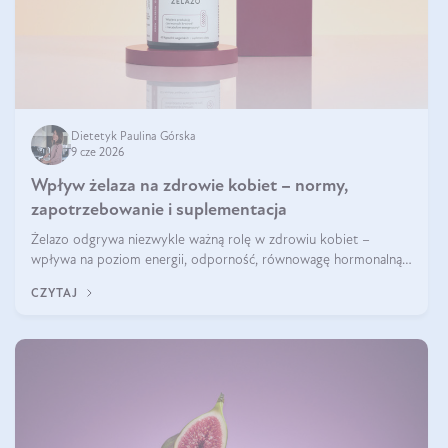
Dietetyk Paulina Górska
9 cze 2026
Wpływ żelaza na zdrowie kobiet – normy,
zapotrzebowanie i suplementacja
Żelazo odgrywa niezwykle ważną rolę w zdrowiu kobiet –
wpływa na poziom energii, odporność, równowagę hormonalną i
prawidłowy przebieg cyklu miesiączkowego oraz ciąży. Jego
CZYTAJ
niedobór może prowadzić m.in. do zmęczenia, bólów i zawrotów
głowy czy problemów z