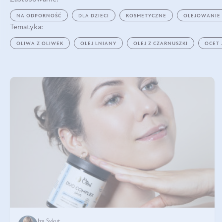
NA ODPORNOŚĆ
DLA DZIECI
KOSMETYCZNE
OLEJOWANIE
Tematyka:
OLIWA Z OLIWEK
OLEJ LNIANY
OLEJ Z CZARNUSZKI
OCET
Iza Sykut