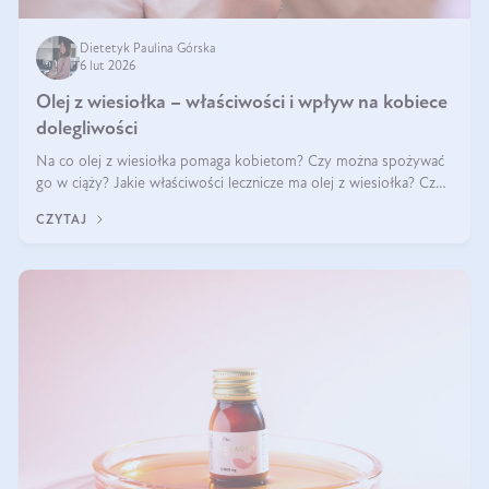
Dietetyk Paulina Górska
6 lut 2026
Olej z wiesiołka – właściwości i wpływ na kobiece
dolegliwości
Na co olej z wiesiołka pomaga kobietom? Czy można spożywać
go w ciąży? Jakie właściwości lecznicze ma olej z wiesiołka? Czy
jego skuteczność potwierdzają badania? Ile trzeba czekać na
CZYTAJ
efekty? Jaka jes