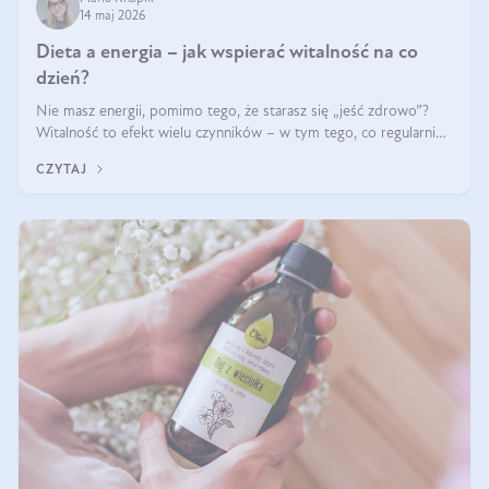
14 maj 2026
Dieta a energia – jak wspierać witalność na co
dzień?
Nie masz energii, pomimo tego, że starasz się „jeść zdrowo”?
Witalność to efekt wielu czynników – w tym tego, co regularnie
ląduje na talerzu. Zapotrzebowanie na składniki odżywcze różni
CZYTAJ
się w zależności od osoby