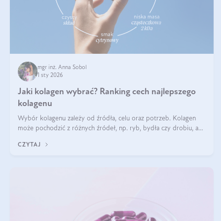
mgr inż. Anna Sobol
1 sty 2026
Jaki kolagen wybrać? Ranking cech najlepszego
kolagenu
Wybór kolagenu zależy od źródła, celu oraz potrzeb. Kolagen
może pochodzić z różnych źródeł, np. ryb, bydła czy drobiu, a
każdy typ ma swoje unikatowe właściwości. Dla skóry najlepiej
CZYTAJ
sprawdza się kolagen rybi, a dla wspierania stawów — kolagen
bydlęcy.