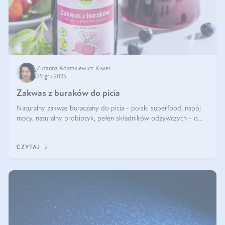
Zuzanna Adamkiewicz-Kiwer
29 gru 2025
Zakwas z buraków do picia
Naturalny zakwas buraczany do picia - polski superfood, napój
mocy, naturalny probiotyk, pełen składników odżywczych - o
zakwasie z buraka mówi się w samych superlatywach. Niektórzy
z Was usłyszeli o
CZYTAJ