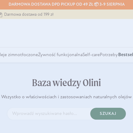
DARMOWA DOSTAWA DPD PICKUP OD 49 ZŁ 📦 3-9 SIERPNIA
Darmowa dostawa od 199 zł
leje zimnotłoczone
Żywność funkcjonalna
Self-care
Potrzeby
Bestsel
Baza wiedzy Olini
Wszystko o właściwościach i zastosowaniach naturalnych olejów
SZUKAJ