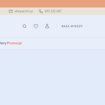
sklep@olini.pl
693 222 687
BAZA WIEDZY
lery
Promocje