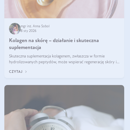
mgr inż. Anna Sobol
8 sty 2026
Kolagen na skórę – działanie i skuteczna
suplementacja
Skuteczna suplementacja kolagenem, zwłaszcza w formie
hydrolizowanych peptydów, może wspierać regenerację skóry i
poprawiać jej wygląd, jeśli jest połączona z odpowiednią dietą i
CZYTAJ
regularnością stosowania.