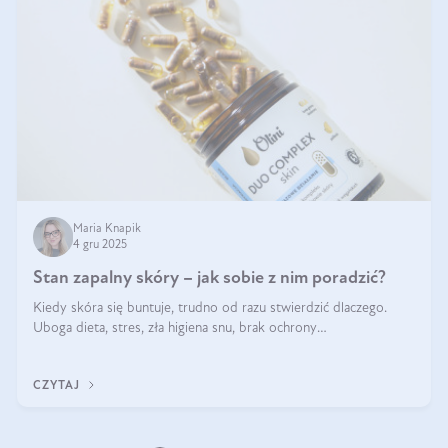
Maria Knapik
4 gru 2025
Stan zapalny skóry – jak sobie z nim poradzić?
Kiedy skóra się buntuje, trudno od razu stwierdzić dlaczego.
Uboga dieta, stres, zła higiena snu, brak ochrony
przeciwsłonecznej – powodów nasilenia stanów zapalnych może
być wiele. Jak poradzić sobie z ich przyczynami i skutkami?
CZYTAJ