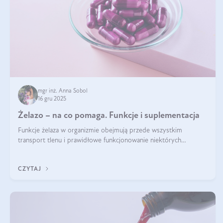
mgr inż. Anna Sobol
16 gru 2025
Żelazo – na co pomaga. Funkcje i suplementacja
Funkcje żelaza w organizmie obejmują przede wszystkim
transport tlenu i prawidłowe funkcjonowanie niektórych
enzymów. Żelazo odpowiada też za działanie układu
immunologicznego i nerwowego, szczególnie na wczesnym
CZYTAJ
etapie życia.