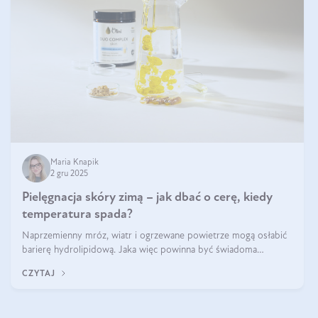
Maria Knapik
2 gru 2025
Pielęgnacja skóry zimą – jak dbać o cerę, kiedy
temperatura spada?
Naprzemienny mróz, wiatr i ogrzewane powietrze mogą osłabić
barierę hydrolipidową. Jaka więc powinna być świadoma
pielęgnacja w okresie chłodnych miesięcy?
CZYTAJ