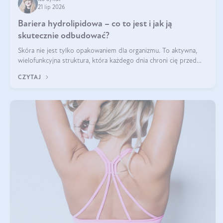
21 lip 2026
Bariera hydrolipidowa – co to jest i jak ją
skutecznie odbudować?
Skóra nie jest tylko opakowaniem dla organizmu. To aktywna,
wielofunkcyjna struktura, która każdego dnia chroni cię przed
utratą wody, wahaniami temperatury i czynnikami
CZYTAJ
środowiskowymi. Jednym z jej kluczowych elementów jest
bariera hydrolipidowa.