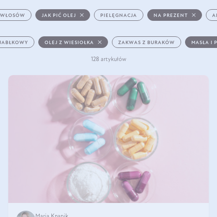
 WŁOSÓW
JAK PIĆ OLEJ
PIELĘGNACJA
NA PREZENT
A
 JABŁKOWY
OLEJ Z WIESIOŁKA
ZAKWAS Z BURAKÓW
MASŁA I 
128 artykułów
Maria Knapik