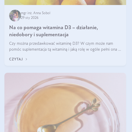
mgr inż. Anna Sobol
29 sty 2026
Na co pomaga witamina D3 – działanie,
niedobory i suplementacja
Czy można przedawkować witaminę D3? W czym może nam
pomóc suplementacja tą witaminą i jaką rolę w ogóle pełni ona w
naszym ciele? Powszechnie wiadomo, że jej przyjmowanie
CZYTAJ
zalecane jest jesienią i zimą, ale czy wiesz, dlaczego warto to
robić?