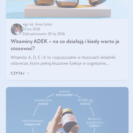
mgr inż. Anna Sobol
22 sty 2026
Zaktualizowano 30 lip 2026
Witaminy ADEK – na co działają i kiedy warto je
stosować?
Witaminy A, D, E i K to rozpuszczalne w tłuszczach składniki
odżywcze, które pełnią kluczowe funkcje w organizmie.
Wspierają zdrowie skóry i wzroku, odporność, prawidłową
CZYTAJ
krzepliwość krwi oraz mineralizację kości.