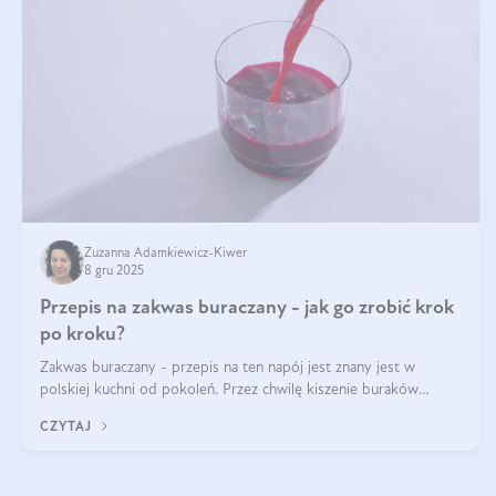
Zuzanna Adamkiewicz-Kiwer
8 gru 2025
Przepis na zakwas buraczany - jak go zrobić krok
po kroku?
Zakwas buraczany - przepis na ten napój jest znany jest w
polskiej kuchni od pokoleń. Przez chwilę kiszenie buraków
czerwonych zostało zapomniane, by w ostatnim czasie powrócić
CZYTAJ
na fali popularności na