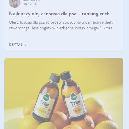
4 mar 2026
Najlepszy olej z łososia dla psa – ranking cech
Olej z łososia dla psa to prosty sposób na urozmaicenie diety
czworonoga. Jest bogaty w niezbędne kwasy omega-3, które
mogą pozytywnie wpłynąć na ogólną formę pupila. Na jakie
właściwości tego oleju rybiego warto w szczególności zwrócić
CZYTAJ
uwagę?