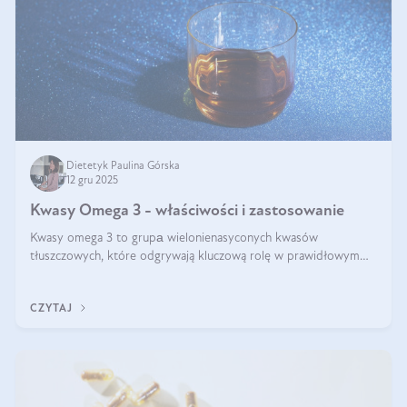
Dietetyk Paulina Górska
12 gru 2025
Kwasy Omega 3 - właściwości i zastosowanie
Kwasy omega 3 to grupа wielonienasyconych kwasów
tłuszczowych, które odgrywają kluczową rolę w prawidłowym
funkcjonowaniu organizmu – wspierają pracę serca, mózgu i
układu odpornościowego.
CZYTAJ