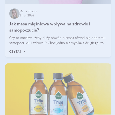
Maria Knapik
3 mar 2026
Jak masa mięśniowa wpływa na zdrowie i
samopoczucie?
Czy to możliwe, żeby duży obwód bicepsa równał się dobremu
samopoczuciu i zdrowiu? Choć jedno nie wynika z drugiego, to
jest między nimi powiązanie – masa mięśniowa może znacznie
CZYTAJ
poprawić jakość życia. W jaki sposób? W tym wpisie wszystko
wyjaśnimy.