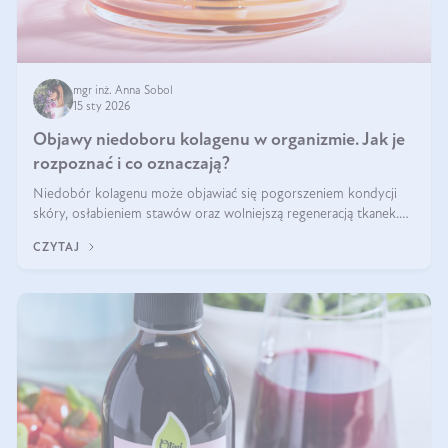
mgr inż. Anna Sobol
15 sty 2026
Objawy niedoboru kolagenu w organizmie. Jak je
rozpoznać i co oznaczają?
Niedobór kolagenu może objawiać się pogorszeniem kondycji
skóry, osłabieniem stawów oraz wolniejszą regeneracją tkanek.
Do najczęstszych sygnałów należą utrata jędrności i elastyczności
CZYTAJ
skóry, bóle stawów, łamliwość paznokci oraz osłabienie włosów.