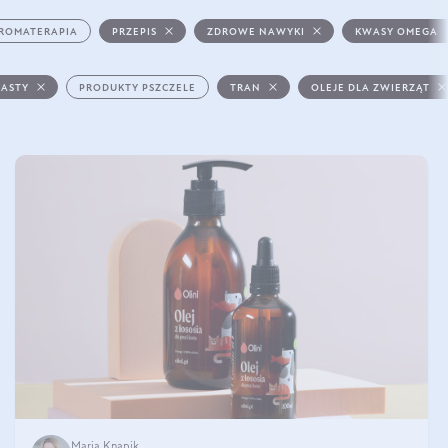
ROMATERAPIA
PRZEPIS
ZDROWE NAWYKI
KWASY OMEGA
PASTY
PRODUKTY PSZCZELE
TRAN
OLEJE DLA ZWIERZĄT
Maria Knapik