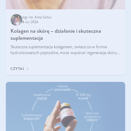
mgr inż. Anna Sobol
8 sty 2026
Kolagen na skórę – działanie i skuteczna
suplementacja
Skuteczna suplementacja kolagenem, zwłaszcza w formie
hydrolizowanych peptydów, może wspierać regenerację skóry i
poprawiać jej wygląd, jeśli jest połączona z odpowiednią dietą i
regularnością stosowania.
CZYTAJ