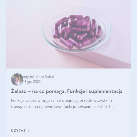
mgr inż. Anna Sobol
16 gru 2025
Żelazo – na co pomaga. Funkcje i suplementacja
Funkcje żelaza w organizmie obejmują przede wszystkim
transport tlenu i prawidłowe funkcjonowanie niektórych
enzymów. Żelazo odpowiada też za działanie układu
immunologicznego i nerwowego, szczególnie na wczesnym
etapie życia.
CZYTAJ