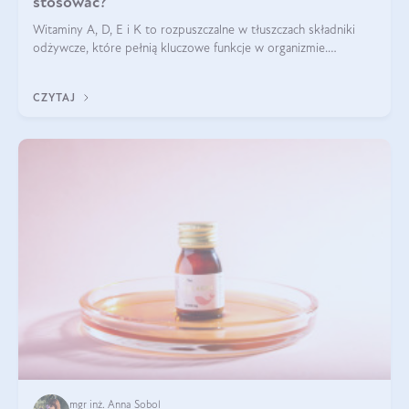
stosować?
Witaminy A, D, E i K to rozpuszczalne w tłuszczach składniki
odżywcze, które pełnią kluczowe funkcje w organizmie.
Wspierają zdrowie skóry i wzroku, odporność, prawidłową
krzepliwość krwi oraz mineralizację kości.
CZYTAJ
mgr inż. Anna Sobol