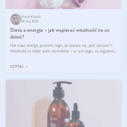
Maria Knapik
14 maj 2026
Dieta a energia – jak wspierać witalność na co
dzień?
Nie masz energii, pomimo tego, że starasz się „jeść zdrowo”?
Witalność to efekt wielu czynników – w tym tego, co regularnie
ląduje na talerzu. Zapotrzebowanie na składniki odżywcze różni
się w zależności od osoby
CZYTAJ