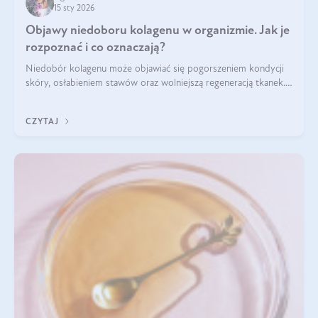
15 sty 2026
Objawy niedoboru kolagenu w organizmie. Jak je
rozpoznać i co oznaczają?
Niedobór kolagenu może objawiać się pogorszeniem kondycji
skóry, osłabieniem stawów oraz wolniejszą regeneracją tkanek.
Do najczęstszych sygnałów należą utrata jędrności i
elastyczności skóry, bóle stawów, łamliwość paznokci oraz
CZYTAJ
osłabienie włosów.