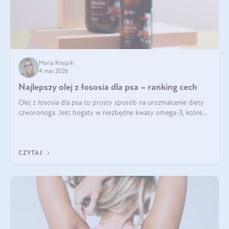
Maria Knapik
4 mar 2026
Najlepszy olej z łososia dla psa – ranking cech
Olej z łososia dla psa to prosty sposób na urozmaicenie diety
czworonoga. Jest bogaty w niezbędne kwasy omega-3, które
mogą pozytywnie wpłynąć na ogólną formę pupila. Na jakie
właściwości tego oleju rybiego warto w szczególności zwrócić
uwagę?
CZYTAJ