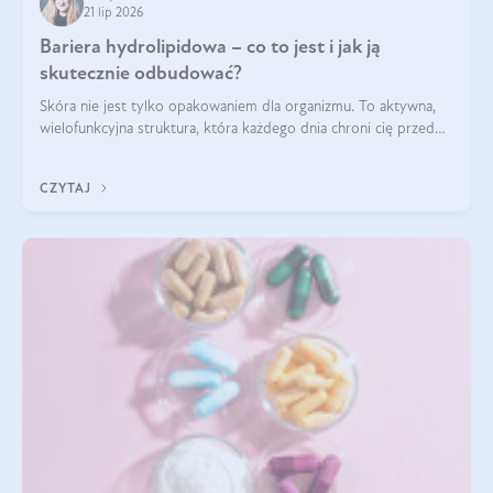
21 lip 2026
Bariera hydrolipidowa – co to jest i jak ją
skutecznie odbudować?
Skóra nie jest tylko opakowaniem dla organizmu. To aktywna,
wielofunkcyjna struktura, która każdego dnia chroni cię przed
utratą wody, wahaniami temperatury i czynnikami
środowiskowymi. Jednym z jej kluczowych elementów jest
CZYTAJ
bariera hydrolipidowa.