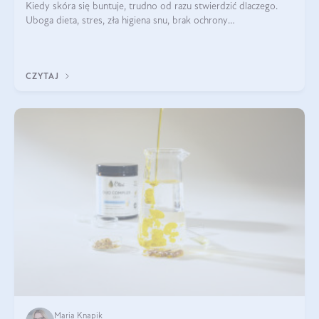
Kiedy skóra się buntuje, trudno od razu stwierdzić dlaczego.
Uboga dieta, stres, zła higiena snu, brak ochrony
przeciwsłonecznej – powodów nasilenia stanów zapalnych może
być wiele. Jak poradzić sobie z ich przyczynami i skutkami?
CZYTAJ
Maria Knapik