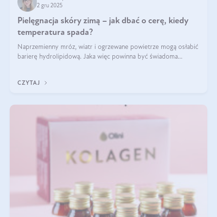
2 gru 2025
Pielęgnacja skóry zimą – jak dbać o cerę, kiedy
temperatura spada?
Naprzemienny mróz, wiatr i ogrzewane powietrze mogą osłabić
barierę hydrolipidową. Jaka więc powinna być świadoma
pielęgnacja w okresie chłodnych miesięcy?
CZYTAJ