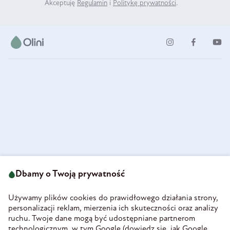
Akceptuję
Regulamin
i
Politykę prywatności
.
ul. Strzegomska 49
693 222 687
58-160 Świebodzice
Dbamy o Twoją prywatność
sklep@olini.pl
Polska
NIP 8860027066
Używamy plików cookies do prawidłowego działania strony,
REGON 890213034
personalizacji reklam, mierzenia ich skuteczności oraz analizy
ruchu. Twoje dane mogą być udostępniane partnerom
INFORMACJE
technologicznym, w tym Google (
dowiedz się, jak Google