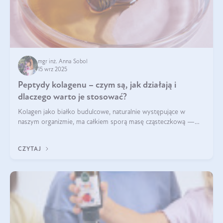
mgr inż. Anna Sobol
15 wrz 2025
Peptydy kolagenu – czym są, jak działają i
dlaczego warto je stosować?
Kolagen jako białko budulcowe, naturalnie występujące w
naszym organizmie, ma całkiem sporą masę cząsteczkową —
nawet do 300 kDa. Jeśli chcielibyśmy suplementować go w tej
formie, byłby trudno strawialny. Aby był lepiej przyswajalny i
CZYTAJ
bardziej biodostępny