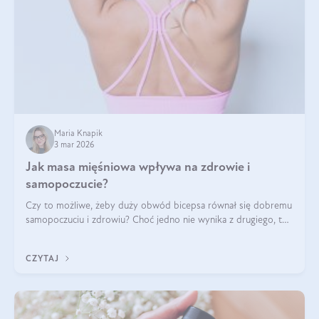
Maria Knapik
3 mar 2026
Jak masa mięśniowa wpływa na zdrowie i
samopoczucie?
Czy to możliwe, żeby duży obwód bicepsa równał się dobremu
samopoczuciu i zdrowiu? Choć jedno nie wynika z drugiego, to
jest między nimi powiązanie – masa mięśniowa może znacznie
poprawić jakość życia. W jaki sposób? W tym wpisie wszystko
CZYTAJ
wyjaśnimy.