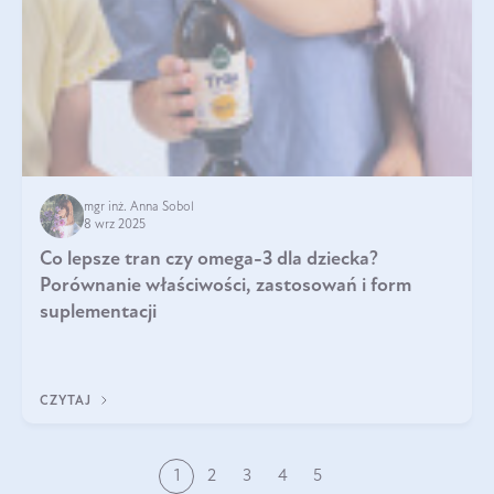
mgr inż. Anna Sobol
8 wrz 2025
Co lepsze tran czy omega-3 dla dziecka?
Porównanie właściwości, zastosowań i form
suplementacji
CZYTAJ
1
2
3
4
5