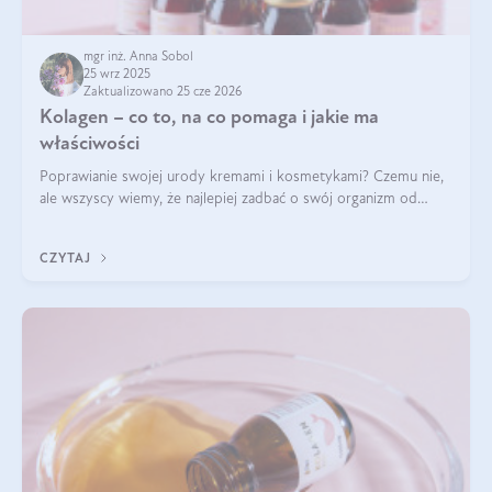
mgr inż. Anna Sobol
25 wrz 2025
Zaktualizowano 25 cze 2026
Kolagen – co to, na co pomaga i jakie ma
właściwości
Poprawianie swojej urody kremami i kosmetykami? Czemu nie,
ale wszyscy wiemy, że najlepiej zadbać o swój organizm od
wewnątrz — to solidna podstawa do tego, by nasz wygląd
zewnętrzny prezentował się zdrowo i atrakcyjnie. Stosowanie
CZYTAJ
wysokiej jakości suplem