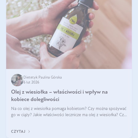
Dietetyk Paulina Górska
6 lut 2026
Olej z wiesiołka – właściwości i wpływ na
kobiece dolegliwości
Na co olej z wiesiołka pomaga kobietom? Czy można spożywać
go w ciąży? Jakie właściwości lecznicze ma olej z wiesiołka? Czy
jego skuteczność potwierdzają badania? Ile trzeba czekać na
efekty? Jaka jes
CZYTAJ