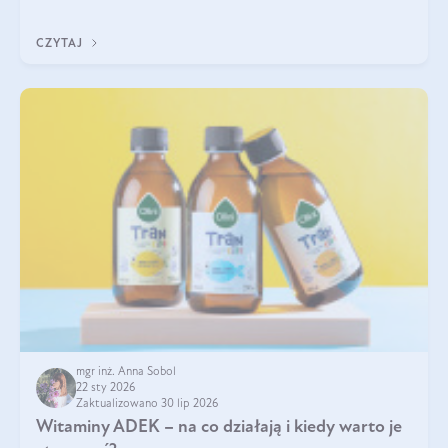
w naszym ciele? Powszechnie wiadomo, że jej przyjmowanie
zalecane jest jesienią i zimą, ale czy wiesz, dlaczego warto to
CZYTAJ
robić?
mgr inż. Anna Sobol
22 sty 2026
Zaktualizowano 30 lip 2026
Witaminy ADEK – na co działają i kiedy warto je