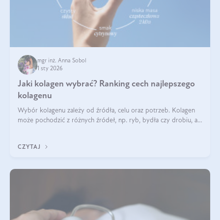
mgr inż. Anna Sobol
1 sty 2026
Jaki kolagen wybrać? Ranking cech najlepszego
kolagenu
Wybór kolagenu zależy od źródła, celu oraz potrzeb. Kolagen
może pochodzić z różnych źródeł, np. ryb, bydła czy drobiu, a
każdy typ ma swoje unikatowe właściwości. Dla skóry najlepiej
sprawdza się kolagen rybi, a dla wspierania stawów — kolagen
CZYTAJ
bydlęcy.