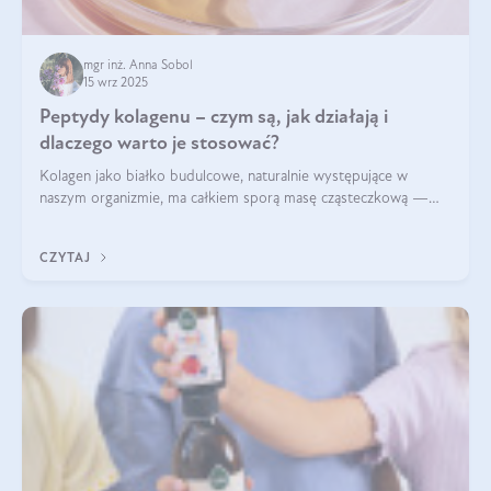
mgr inż. Anna Sobol
15 wrz 2025
Peptydy kolagenu – czym są, jak działają i
dlaczego warto je stosować?
Kolagen jako białko budulcowe, naturalnie występujące w
naszym organizmie, ma całkiem sporą masę cząsteczkową —
nawet do 300 kDa. Jeśli chcielibyśmy suplementować go w tej
formie, byłby trudno strawialny. Aby był lepiej przyswajalny i
CZYTAJ
bardziej biodostępny