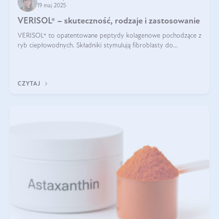
19 maj 2025
VERISOL® – skuteczność, rodzaje i zastosowanie
VERISOL® to opatentowane peptydy kolagenowe pochodzące z
ryb ciepłowodnych. Składniki stymulują fibroblasty do
produkcji kolagenu i elastyny w skórze. Kolagen VERISOL®
zapewnia wysoką biodostępność i umożliwia skuteczne dotarcie
do komórek skóry.
CZYTAJ