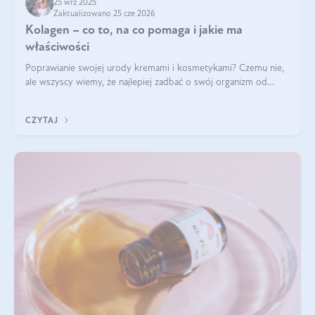
25 wrz 2025
Zaktualizowano 25 cze 2026
Kolagen – co to, na co pomaga i jakie ma
właściwości
Poprawianie swojej urody kremami i kosmetykami? Czemu nie,
ale wszyscy wiemy, że najlepiej zadbać o swój organizm od
wewnątrz — to solidna podstawa do tego, by nasz wygląd
zewnętrzny prezentował się zdrowo i atrakcyjnie. Stosowanie
CZYTAJ
wysokiej jakości suplem