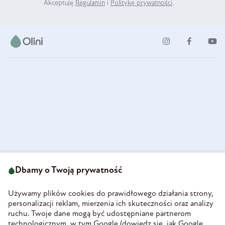
Akceptuję
Regulamin
i
Politykę prywatności
.
ul. Strzegomska 49
693 222 687
58-160 Świebodzice
Dbamy o Twoją prywatność
sklep@olini.pl
Polska
NIP 8860027066
Używamy plików cookies do prawidłowego działania strony,
REGON 890213034
personalizacji reklam, mierzenia ich skuteczności oraz analizy
ruchu. Twoje dane mogą być udostępniane partnerom
INFORMACJE
technologicznym, w tym Google (
dowiedz się, jak Google