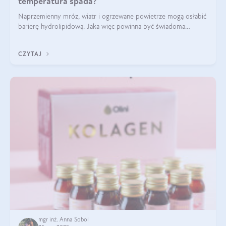
temperatura spada?
Naprzemienny mróz, wiatr i ogrzewane powietrze mogą osłabić
barierę hydrolipidową. Jaka więc powinna być świadoma
pielęgnacja w okresie chłodnych miesięcy?
CZYTAJ
mgr inż. Anna Sobol