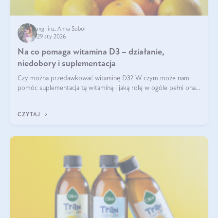
mgr inż. Anna Sobol
29 sty 2026
Na co pomaga witamina D3 – działanie,
niedobory i suplementacja
Czy można przedawkować witaminę D3? W czym może nam
pomóc suplementacja tą witaminą i jaką rolę w ogóle pełni ona
w naszym ciele? Powszechnie wiadomo, że jej przyjmowanie
zalecane jest jesienią i zimą, ale czy wiesz, dlaczego warto to
CZYTAJ
robić?