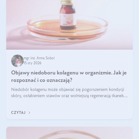
mgr inż. Anna Sobol
15 sty 2026
Objawy niedoboru kolagenu w organizmie. Jak je
rozpoznać i co oznaczają?
Niedobór kolagenu może objawiać się pogorszeniem kondycji
skóry, osłabieniem stawów oraz wolniejszą regeneracją tkanek.
Do najczęstszych sygnałów należą utrata jędrności i
elastyczności skóry, bóle stawów, łamliwość paznokci oraz
CZYTAJ
osłabienie włosów.