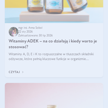
mgr inż. Anna Sobol
22 sty 2026
Zaktualizowano 30 lip 2026
Witaminy ADEK – na co działają i kiedy warto je
stosować?
Witaminy A, D, E i K to rozpuszczalne w tłuszczach składniki
odżywcze, które pełnią kluczowe funkcje w organizmie.
Wspierają zdrowie skóry i wzroku, odporność, prawidłową
krzepliwość krwi oraz mineralizację kości.
CZYTAJ