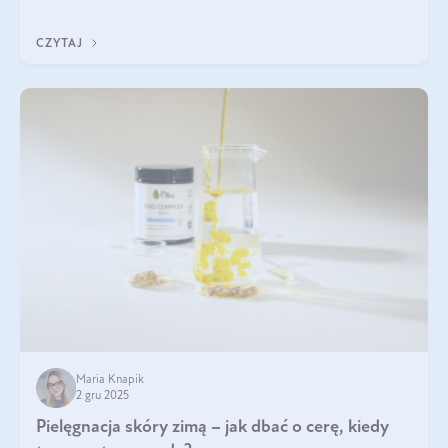
każdy typ ma swoje unikatowe właściwości. Dla skóry najlepiej
sprawdza się kolagen rybi, a dla wspierania stawów — kolagen
CZYTAJ
bydlęcy.
Maria Knapik
2 gru 2025
Pielęgnacja skóry zimą – jak dbać o cerę, kiedy