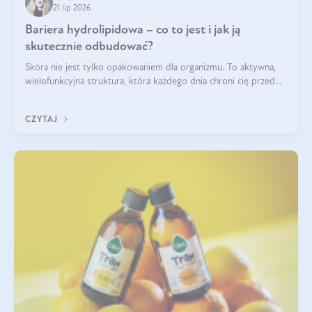
21 lip 2026
Bariera hydrolipidowa – co to jest i jak ją
skutecznie odbudować?
Skóra nie jest tylko opakowaniem dla organizmu. To aktywna,
wielofunkcyjna struktura, która każdego dnia chroni cię przed
utratą wody, wahaniami temperatury i czynnikami
środowiskowymi. Jednym z jej kluczowych elementów jest
CZYTAJ
bariera hydrolipidowa.