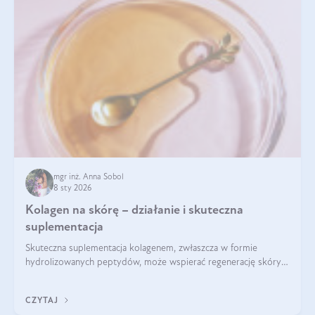
mgr inż. Anna Sobol
8 sty 2026
Kolagen na skórę – działanie i skuteczna
suplementacja
Skuteczna suplementacja kolagenem, zwłaszcza w formie
hydrolizowanych peptydów, może wspierać regenerację skóry i
poprawiać jej wygląd, jeśli jest połączona z odpowiednią dietą i
regularnością stosowania.
CZYTAJ