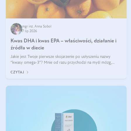
mgr inż. Anna Sobol
7 lip 2026
Kwas DHA i kwas EPA – właściwości, działanie i
źródła w diecie
Jakie jest Twoje pierwsze skojarzenie po usłyszeniu nazwy
“kwasy omega-3”? Mnie od razu przychodzi na myśl mózg,
wsparcie układu nerwowego i zdrowie skóry. W tym artykule
CZYTAJ
skupimy się głównie na dwóch kwasach z tej rodziny: DHA oraz
EPA.