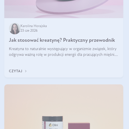
Karolina Horajska
23 cze 2026
Jak stosować kreatynę? Praktyczny przewodnik
Kreatyna to naturalnie występujący w organizmie związek, który
odgrywa ważną rolę w produkcji energii dla pracujących mięśni.
Choć przez lata kojarzono ją głównie ze sportami siłowymi, dziś
jest jednym z najlepiej przebadanych suplementów stosowanych
CZYTAJ
prze