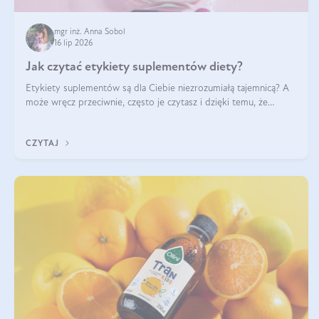
mgr inż. Anna Sobol
16 lip 2026
Jak czytać etykiety suplementów diety?
Etykiety suplementów są dla Ciebie niezrozumiałą tajemnicą? A
może wręcz przeciwnie, często je czytasz i dzięki temu, że
doskonale rozumiesz co jest na nich napisane, dokonujesz
najlepszych dla siebie decyzji zakupowych?
CZYTAJ