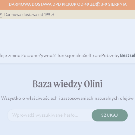
DARMOWA DOSTAWA DPD PICKUP OD 49 ZŁ 📦 3-9 SIERPNIA
Darmowa dostawa od 199 zł
leje zimnotłoczone
Żywność funkcjonalna
Self-care
Potrzeby
Bestsel
Baza wiedzy Olini
Wszystko o właściwościach i zastosowaniach naturalnych olejów
SZUKAJ