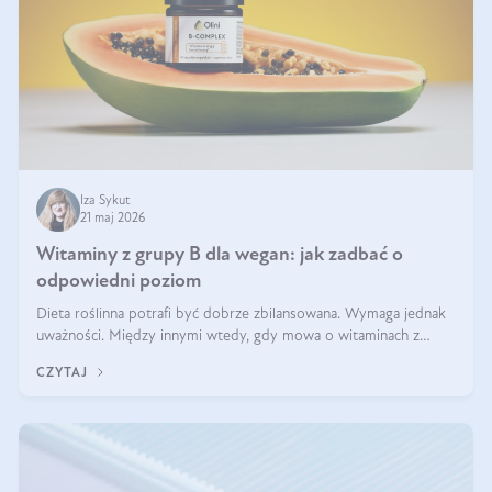
Iza Sykut
21 maj 2026
Witaminy z grupy B dla wegan: jak zadbać o
odpowiedni poziom
Dieta roślinna potrafi być dobrze zbilansowana. Wymaga jednak
uważności. Między innymi wtedy, gdy mowa o witaminach z
grupy B. Te składniki nie działają w pojedynkę. Tworzą system
CZYTAJ
naczyń połączonych.