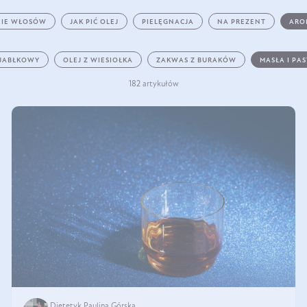
IE WŁOSÓW
JAK PIĆ OLEJ
PIELĘGNACJA
NA PREZENT
ARO
 JABŁKOWY
OLEJ Z WIESIOŁKA
ZAKWAS Z BURAKÓW
MASŁA I PA
182 artykułów
Dietetyk Paulina Górska