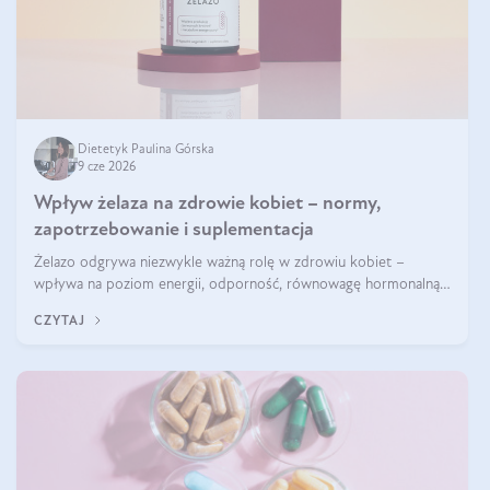
Dietetyk Paulina Górska
9 cze 2026
Wpływ żelaza na zdrowie kobiet – normy,
zapotrzebowanie i suplementacja
Żelazo odgrywa niezwykle ważną rolę w zdrowiu kobiet –
wpływa na poziom energii, odporność, równowagę hormonalną i
prawidłowy przebieg cyklu miesiączkowego oraz ciąży. Jego
CZYTAJ
niedobór może prowadzić m.in. do zmęczenia, bólów i zawrotów
głowy czy problemów z