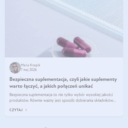
Maria Knapik
7 maj 2026
Bezpieczna suplementacja, czyli jakie suplementy
warto łączyć, a jakich połączeń unikać
Bezpieczna suplementacja to nie tylko wybór wysokiej jakości
produktów. Równie ważny jest sposób dobierania składników
aktywnych, tak żeby działały one maksymalnie skutecznie. Jak
CZYTAJ
łączyć suplementy diety? Poznaj nasze wskazówki.