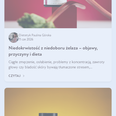
Dietetyk Paulina Górska
11 cze 2026
Niedokrwistość z niedoboru żelaza – objawy,
przyczyny i dieta
Ciągłe zmęczenie, osłabienie, problemy z koncentracją, zawroty
głowy czy bladość skóry bywają tłumaczone stresem,
przepracowaniem lub niedoborem snu. Tymczasem ich przyczyną
CZYTAJ
może być niedokrwistość z niedoboru żelaza.