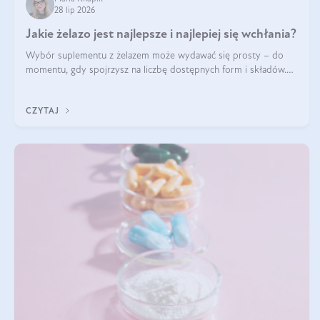
28 lip 2026
Jakie żelazo jest najlepsze i najlepiej się wchłania?
Wybór suplementu z żelazem może wydawać się prosty – do
momentu, gdy spojrzysz na liczbę dostępnych form i składów.
Lepszy będzie bisglicynian, czy siarczan? Co wpływa na
wchłanianie żelaza i jakie dodatkowe składniki powinien zawierać
CZYTAJ
suplement?