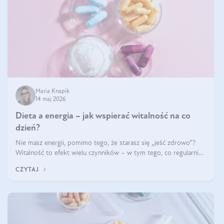
Maria Knapik
14 maj 2026
Dieta a energia – jak wspierać witalność na co
dzień?
Nie masz energii, pomimo tego, że starasz się „jeść zdrowo”?
Witalność to efekt wielu czynników – w tym tego, co regularnie
ląduje na talerzu. Zapotrzebowanie na składniki odżywcze różni
CZYTAJ
się w zależności od osoby