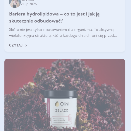
21 lip 2026
Bariera hydrolipidowa – co to jest i jak ją
skutecznie odbudować?
Skóra nie jest tylko opakowaniem dla organizmu. To aktywna,
wielofunkcyjna struktura, która każdego dnia chroni cię przed
utratą wody, wahaniami temperatury i czynnikami
CZYTAJ
środowiskowymi. Jednym z jej kluczowych elementów jest
bariera hydrolipidowa.