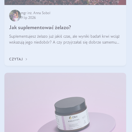
mgr inż. Anna Sobol
9 lip 2026
Jak suplementować żelazo?
Suplementujesz żelazo już jakiś czas, ale wyniki badań krwi wciąż
wskazują jego niedobór? A czy przyjrzałaś się dobrze samemu
sposobowi suplementacji tego mikroelementu? Dowiedz się, jak
uzupełnić żelazo, aby dobrze się wchłaniało.
CZYTAJ