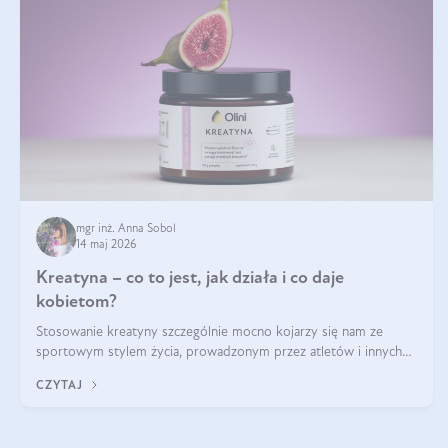
mgr inż. Anna Sobol
14 maj 2026
Kreatyna – co to jest, jak działa i co daje
kobietom?
Stosowanie kreatyny szczególnie mocno kojarzy się nam ze
sportowym stylem życia, prowadzonym przez atletów i innych
miłośników aktywności fizycznej. Nie bez powodu: faktycznie,
CZYTAJ
ten naturalny metabolit aminokwasów poprawia wydolność i
zwiększa masę