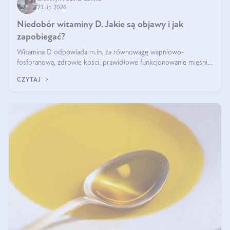
23 lip 2026
Niedobór witaminy D. Jakie są objawy i jak
zapobiegać?
Witamina D odpowiada m.in. za równowagę wapniowo-
fosforanową, zdrowie kości, prawidłowe funkcjonowanie mięśni i
wspieranie odporności. Mimo że organizm może ją wytwarzać
CZYTAJ
pod wpływem słońca, niedobór witaminy D pozostaje częstym
problemem.