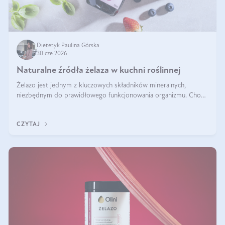
Dietetyk Paulina Górska
30 cze 2026
Naturalne źródła żelaza w kuchni roślinnej
Żelazo jest jednym z kluczowych składników mineralnych,
niezbędnym do prawidłowego funkcjonowania organizmu. Choć
często uważa się, że występuje głównie w produktach
odzwierzęcych, kuchnia roślinna oferuje wiele wartościowych
CZYTAJ
źródeł tego pierwiastka.