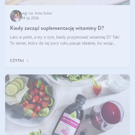
mgr inż. Anna Sobol
14 lip 2026
Kiedy zacząć suplementację witaminy D?
Lato w pełni, a my o tym, kiedy przyjmować witaminę D? Tak!
To temat, który do tej pory roku pasuje idealnie, bo wciąż
zdarza się, że suplementacja tej witaminy pozostawia
wątpliwości. Najczęstsze pytania dotyczą tego, ile trzeba być na
CZYTAJ
słońcu, aby witami