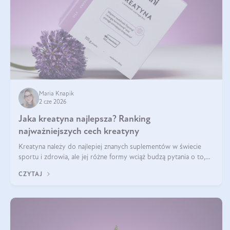
Maria Knapik
2 cze 2026
Jaka kreatyna najlepsza? Ranking
najważniejszych cech kreatyny
Kreatyna należy do najlepiej znanych suplementów w świecie
sportu i zdrowia, ale jej różne formy wciąż budzą pytania o to,
która sprawdza się najlepiej w praktyce. W tym artykule
CZYTAJ
przyglądamy się temu, jaka forma kreatyny jest najlepsza.