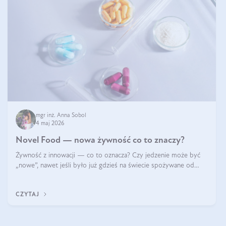
mgr inż. Anna Sobol
4 maj 2026
Novel Food — nowa żywność co to znaczy?
Żywność z innowacji — co to oznacza? Czy jedzenie może być
„nowe”, nawet jeśli było już gdzieś na świecie spożywane od
wieków? Czy w składnikach spożywczych mogą być obecne
jakieś nanomateriały? Dowiesz się tego z niniejszego artykułu:
CZYTAJ
poznasz definicję n