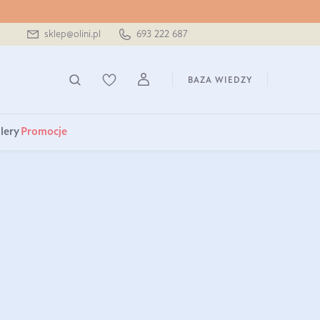
sklep@olini.pl
693 222 687
BAZA WIEDZY
lery
Promocje