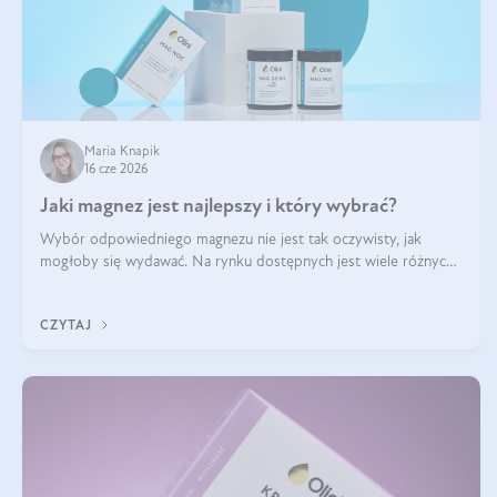
Maria Knapik
16 cze 2026
Jaki magnez jest najlepszy i który wybrać?
Wybór odpowiedniego magnezu nie jest tak oczywisty, jak
mogłoby się wydawać. Na rynku dostępnych jest wiele różnych
form tego pierwiastka, a każda z nich różni się przyswajalnością,
działaniem i tolerancją przez organizm.
CZYTAJ