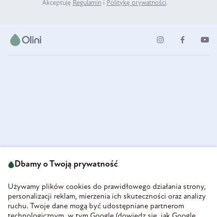
Akceptuję
Regulamin
i
Politykę prywatności
.
ul. Strzegomska 49
693 222 687
58-160 Świebodzice
Dbamy o Twoją prywatność
sklep@olini.pl
Polska
NIP 8860027066
Używamy plików cookies do prawidłowego działania strony,
REGON 890213034
personalizacji reklam, mierzenia ich skuteczności oraz analizy
ruchu. Twoje dane mogą być udostępniane partnerom
INFORMACJE
technologicznym, w tym Google (
dowiedz się, jak Google