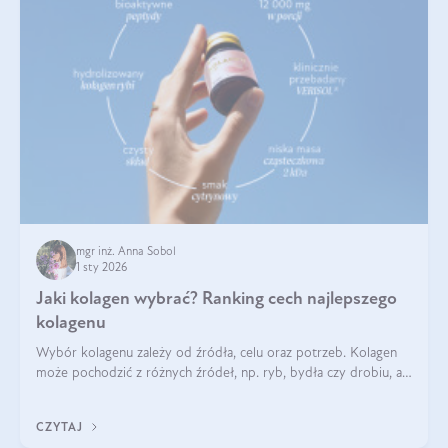
mgr inż. Anna Sobol
1 sty 2026
Jaki kolagen wybrać? Ranking cech najlepszego
kolagenu
Wybór kolagenu zależy od źródła, celu oraz potrzeb. Kolagen
może pochodzić z różnych źródeł, np. ryb, bydła czy drobiu, a
każdy typ ma swoje unikatowe właściwości. Dla skóry najlepiej
sprawdza się kolagen rybi, a dla wspierania stawów — kolagen
CZYTAJ
bydlęcy.