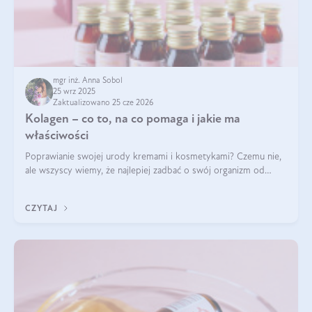
mgr inż. Anna Sobol
25 wrz 2025
Zaktualizowano 25 cze 2026
Kolagen – co to, na co pomaga i jakie ma
właściwości
Poprawianie swojej urody kremami i kosmetykami? Czemu nie,
ale wszyscy wiemy, że najlepiej zadbać o swój organizm od
wewnątrz — to solidna podstawa do tego, by nasz wygląd
zewnętrzny prezentował się zdrowo i atrakcyjnie. Stosowanie
CZYTAJ
wysokiej jakości suplem