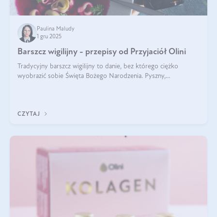
Paulina Maludy
1 gru 2025
Barszcz wigilijny - przepisy od Przyjaciół Olini
Tradycyjny barszcz wigilijny to danie, bez którego ciężko
wyobrazić sobie Święta Bożego Narodzenia. Pyszny,
aromatyczny, esencjonalny, pachnący grzybami, o pięknym
klarownym kolorze. W czym tkwi tajem
CZYTAJ