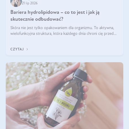
21 lip 2026
Bariera hydrolipidowa – co to jest i jak ją
skutecznie odbudować?
Skóra nie jest tylko opakowaniem dla organizmu. To aktywna,
wielofunkcyjna struktura, która każdego dnia chroni cię przed
utratą wody, wahaniami temperatury i czynnikami
środowiskowymi. Jednym z jej kluczowych elementów jest
CZYTAJ
bariera hydrolipidowa.