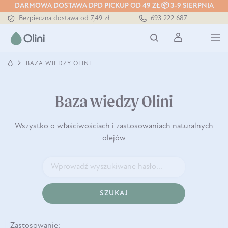
DARMOWA DOSTAWA DPD PICKUP OD 49 ZŁ 📦 3-9 SIERPNIA
Bezpieczna dostawa od 7,49 zł
693 222 687
Darmowa dostawa od 199 zł
Tłoczony zawsze na zimno
BAZA WIEDZY OLINI
Baza wiedzy Olini
Wszystko o właściwościach i zastosowaniach naturalnych
olejów
SZUKAJ
Zastosowanie: