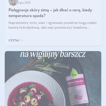
2 gru 2025
Pielęgnacja skóry zimą – jak dbać o cerę, kiedy
temperatura spada?
Naprzemienny mróz, wiatr i ogrzewane powietrze mogą osłabić
barierę hydrolipidową. Jaka więc powinna być świadoma
pielęgnacja w okresie chłodnych miesięcy?
CZYTAJ