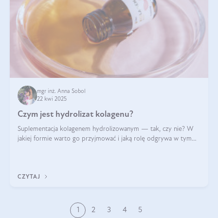
mgr inż. Anna Sobol
22 kwi 2025
Czym jest hydrolizat kolagenu?
Suplementacja kolagenem hydrolizowanym — tak, czy nie? W
jakiej formie warto go przyjmować i jaką rolę odgrywa w tym
wszystkim jego hydroliza czy liofilizacja?
CZYTAJ
1
2
3
4
5