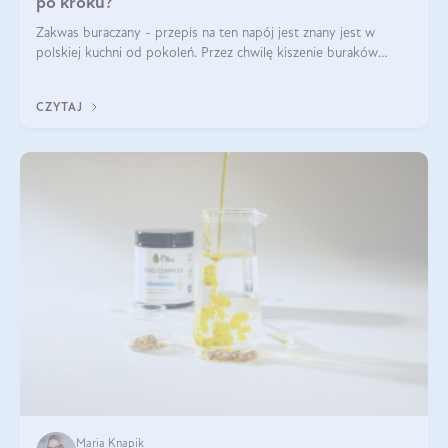
po kroku?
Zakwas buraczany - przepis na ten napój jest znany jest w
polskiej kuchni od pokoleń. Przez chwilę kiszenie buraków
czerwonych zostało zapomniane, by w ostatnim czasie powrócić
na fali popularności na
CZYTAJ
Maria Knapik