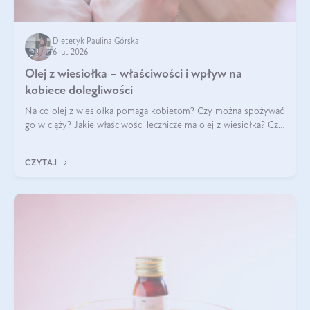
Dietetyk Paulina Górska
6 lut 2026
Olej z wiesiołka – właściwości i wpływ na
kobiece dolegliwości
Na co olej z wiesiołka pomaga kobietom? Czy można spożywać
go w ciąży? Jakie właściwości lecznicze ma olej z wiesiołka? Czy
jego skuteczność potwierdzają badania? Ile trzeba czekać na
efekty? Jaka jes
CZYTAJ