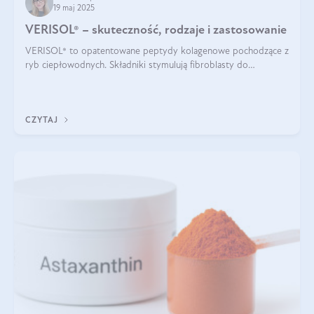
19 maj 2025
VERISOL® – skuteczność, rodzaje i zastosowanie
VERISOL® to opatentowane peptydy kolagenowe pochodzące z
ryb ciepłowodnych. Składniki stymulują fibroblasty do
produkcji kolagenu i elastyny w skórze. Kolagen VERISOL®
zapewnia wysoką biodostępność i umożliwia skuteczne dotarcie
do komórek skóry.
CZYTAJ