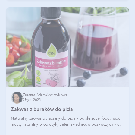
Zuzanna Adamkiewicz-Kiwer
29 gru 2025
Zakwas z buraków do picia
Naturalny zakwas buraczany do picia - polski superfood, napój
mocy, naturalny probiotyk, pełen składników odżywczych - o
zakwasie z buraka mówi się w samych superlatywach. Niektórzy