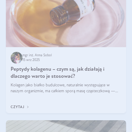
mgr inż. Anna Sobol
15 wrz 2025
Peptydy kolagenu – czym są, jak działają i
dlaczego warto je stosować?
Kolagen jako białko budulcowe, naturalnie występujące w
naszym organizmie, ma całkiem sporą masę cząsteczkową —
nawet do 300 kDa. Jeśli chcielibyśmy suplementować go w tej
formie, byłby trudno strawialny. Aby był lepiej przyswajalny i
CZYTAJ
bardziej biodostępny