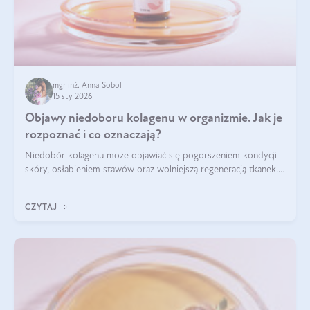
mgr inż. Anna Sobol
15 sty 2026
Objawy niedoboru kolagenu w organizmie. Jak je
rozpoznać i co oznaczają?
Niedobór kolagenu może objawiać się pogorszeniem kondycji
skóry, osłabieniem stawów oraz wolniejszą regeneracją tkanek.
Do najczęstszych sygnałów należą utrata jędrności i
elastyczności skóry, bóle stawów, łamliwość paznokci oraz
CZYTAJ
osłabienie włosów.