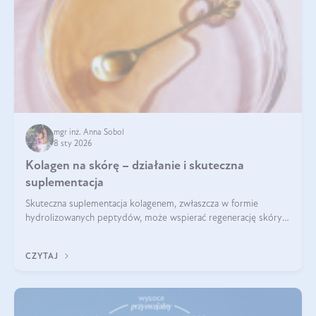
mgr inż. Anna Sobol
8 sty 2026
Kolagen na skórę – działanie i skuteczna
suplementacja
Skuteczna suplementacja kolagenem, zwłaszcza w formie
hydrolizowanych peptydów, może wspierać regenerację skóry i
poprawiać jej wygląd, jeśli jest połączona z odpowiednią dietą i
regularnością stosowania.
CZYTAJ