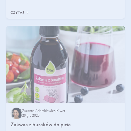
się z tego tekstu!
CZYTAJ
Zuzanna Adamkiewicz-Kiwer
29 gru 2025
Zakwas z buraków do picia