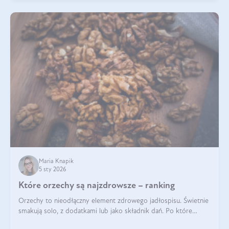
Maria Knapik
5 sty 2026
Które orzechy są najzdrowsze – ranking
Orzechy to nieodłączny element zdrowego jadłospisu. Świetnie
smakują solo, z dodatkami lub jako składnik dań. Po które
orzechy warto sięgać zamiast niezdrowej przekąski? Dowiesz