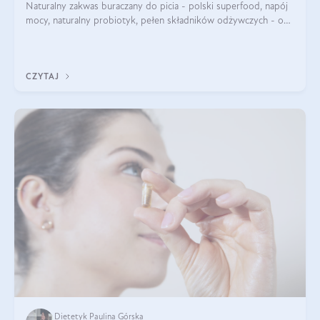
Naturalny zakwas buraczany do picia - polski superfood, napój
mocy, naturalny probiotyk, pełen składników odżywczych - o
zakwasie z buraka mówi się w samych superlatywach. Niektórzy
z Was usłyszeli o
CZYTAJ
Dietetyk Paulina Górska