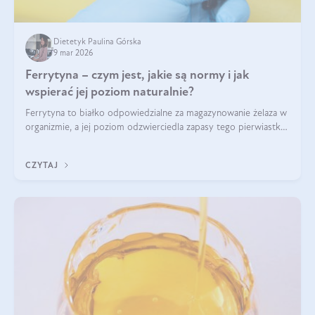
Dietetyk Paulina Górska
9 mar 2026
Ferrytyna – czym jest, jakie są normy i jak
wspierać jej poziom naturalnie?
Ferrytyna to białko odpowiedzialne za magazynowanie żelaza w
organizmie, a jej poziom odzwierciedla zapasy tego pierwiastka.
Warto dowiedzieć się więcej na jej temat, ponieważ niedobór
ferrytyny daje objawy, które mogą utrudniać codzienne
CZYTAJ
funkcjonowanie (