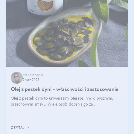
Maria Knapik
2 wrz 2025
Olej z pestek dyni - właściwości i zastosowanie
Olej z pestek dyni to uniwersalny olej roślinny o pysznym,
orzechowym smaku. Wiele osób docenia go za
wszechstronność, bo przydaje się zarówno w kuchni, jak i w
pielęgnacji. Często wykorzystuje się go
CZYTAJ