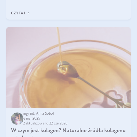
sezamowym. Dowiedz się, dlaczego warto wprowadzić go do
swojej diety — być może to pierwsza ok
CZYTAJ
mgr inż. Anna Sobol
6 maj 2025
Zaktualizowano 22 cze 2026
W czym jest kolagen? Naturalne źródła kolagenu