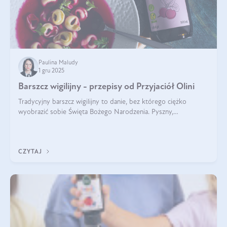
Paulina Maludy
1 gru 2025
Barszcz wigilijny - przepisy od Przyjaciół Olini
Tradycyjny barszcz wigilijny to danie, bez którego ciężko
wyobrazić sobie Święta Bożego Narodzenia. Pyszny,
aromatyczny, esencjonalny, pachnący grzybami, o pięknym
klarownym kolorze. W czym tkwi tajem
CZYTAJ