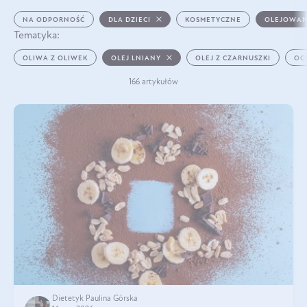
NA ODPORNOŚĆ
DLA DZIECI
KOSMETYCZNE
OLEJOWAN
Tematyka:
OLIWA Z OLIWEK
OLEJ LNIANY
OLEJ Z CZARNUSZKI
OC
166 artykułów
Dietetyk Paulina Górska