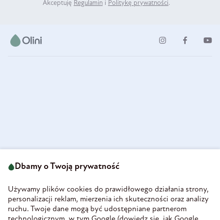
Akceptuję
Regulamin
i
Politykę prywatności
.
ul. Strzegomska 49
693 222 687
58-160 Świebodzice
Dbamy o Twoją prywatność
sklep@olini.pl
Polska
NIP 8860027066
Używamy plików cookies do prawidłowego działania strony,
REGON 890213034
personalizacji reklam, mierzenia ich skuteczności oraz analizy
ruchu. Twoje dane mogą być udostępniane partnerom
INFORMACJE
technologicznym, w tym Google (
dowiedz się, jak Google