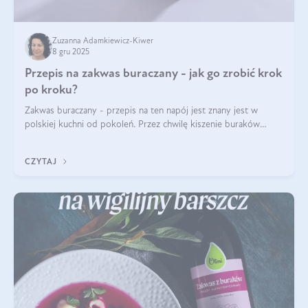
Zuzanna Adamkiewicz-Kiwer
8 gru 2025
Przepis na zakwas buraczany - jak go zrobić krok
po kroku?
Zakwas buraczany - przepis na ten napój jest znany jest w
polskiej kuchni od pokoleń. Przez chwilę kiszenie buraków
czerwonych zostało zapomniane, by w ostatnim czasie powrócić
na fali popularności na
CZYTAJ