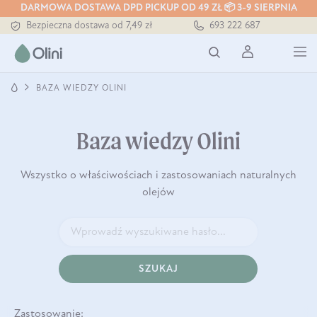
DARMOWA DOSTAWA DPD PICKUP OD 49 ZŁ 📦 3-9 SIERPNIA
Bezpieczna dostawa od 7,49 zł
693 222 687
Darmowa dostawa od 199 zł
Tłoczony zawsze na zimno
BAZA WIEDZY OLINI
Baza wiedzy Olini
Wszystko o właściwościach i zastosowaniach naturalnych
olejów
SZUKAJ
Zastosowanie: