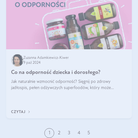
Zuzanna Adamkiewicz-Kiwer
9 paź 2024
Co na odporność dziecka i dorosłego?
Jak naturalnie wzmocnić odporność? Sięgnij po zdrowy
jadłospis, pełen odżywczych superfoodów, który może
naturalnie stymulować odporność organizmu. Budowanie
odporności dziecka i dorosłego to proces
CZYTAJ
1
2
3
4
5