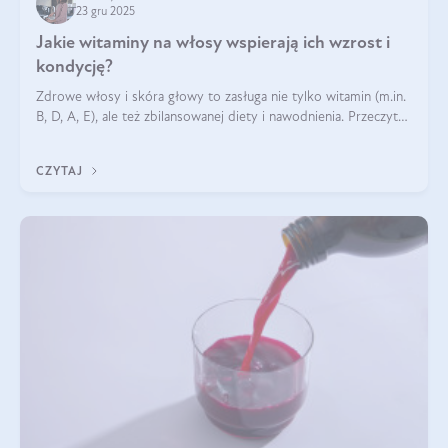
23 gru 2025
Jakie witaminy na włosy wspierają ich wzrost i
kondycję?
Zdrowe włosy i skóra głowy to zasługa nie tylko witamin (m.in.
B, D, A, E), ale też zbilansowanej diety i nawodnienia. Przeczytaj
nasz artykuł i dowiedz się, które składniki najskuteczniej hamują
wypadanie włosów.
CZYTAJ