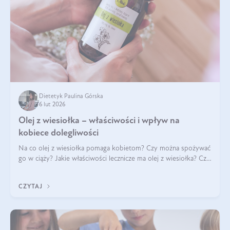
Dietetyk Paulina Górska
6 lut 2026
Olej z wiesiołka – właściwości i wpływ na
kobiece dolegliwości
Na co olej z wiesiołka pomaga kobietom? Czy można spożywać
go w ciąży? Jakie właściwości lecznicze ma olej z wiesiołka? Czy
jego skuteczność potwierdzają badania? Ile trzeba czekać na
efekty? Jaka jes
CZYTAJ