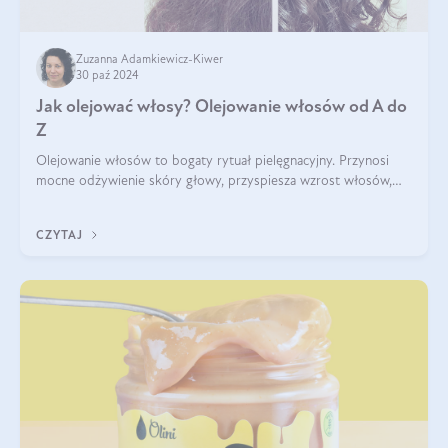
Zuzanna Adamkiewicz-Kiwer
30 paź 2024
Jak olejować włosy? Olejowanie włosów od A do
Z
Olejowanie włosów to bogaty rytuał pielęgnacyjny. Przynosi
mocne odżywienie skóry głowy, przyspiesza wzrost włosów,
wspiera przy walce z łupieżem i ŁZS, zamyka nawilżenie we
wnętrzu włosa. Brzmi ekskl
CZYTAJ