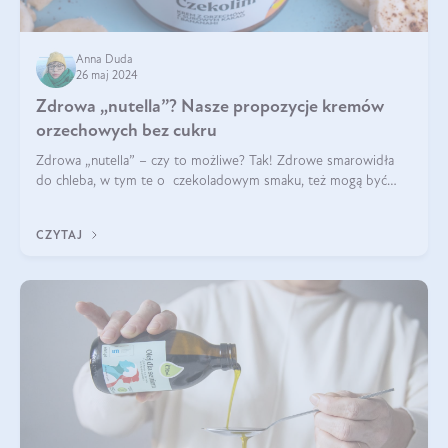
Anna Duda
26 maj 2024
Zdrowa „nutella”? Nasze propozycje kremów
orzechowych bez cukru
Zdrowa „nutella” – czy to możliwe? Tak! Zdrowe smarowidła
do chleba, w tym te o czekoladowym smaku, też mogą być
pyszne. Przeczytaj nasz artykuł i dowiedz się więcej!
CZYTAJ