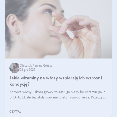
Dietetyk Paulina Górska
23 gru 2025
Jakie witaminy na włosy wspierają ich wzrost i
kondycję?
Zdrowe włosy i skóra głowy to zasługa nie tylko witamin (m.in.
B, D, A, E), ale też zbilansowanej diety i nawodnienia. Przeczytaj
nasz artykuł i dowiedz się, które składniki najskuteczniej hamują
wypadanie włosów.
CZYTAJ