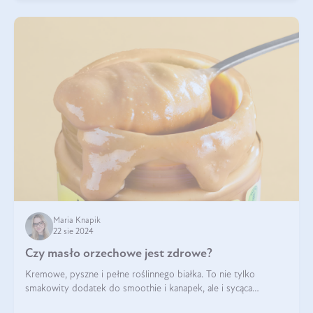
Maria Knapik
22 sie 2024
Czy masło orzechowe jest zdrowe?
Kremowe, pyszne i pełne roślinnego białka. To nie tylko
smakowity dodatek do smoothie i kanapek, ale i sycąca
przekąska dla całej rodziny. Czy warto jeść masło orzechowe?