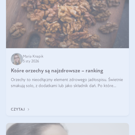
Maria Knapik
5 sty 2026
Które orzechy są najzdrowsze – ranking
Orzechy to nieodłączny element zdrowego jadłospisu. Świetnie
smakują solo, z dodatkami lub jako składnik dań. Po które
orzechy warto sięgać zamiast niezdrowej przekąski? Dowiesz
się z tego tekstu!
CZYTAJ