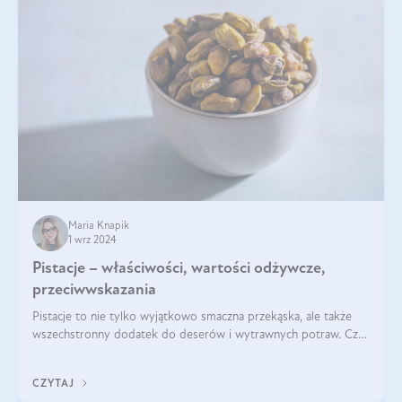
Maria Knapik
1 wrz 2024
Pistacje – właściwości, wartości odżywcze,
przeciwwskazania
Pistacje to nie tylko wyjątkowo smaczna przekąska, ale także
wszechstronny dodatek do deserów i wytrawnych potraw. Czy
pistacje są zdrowe? Jakie są ich właściwości? Gdzie rosną i czy
każdy może się ni
CZYTAJ