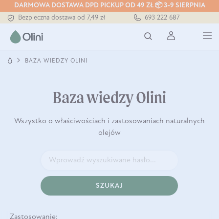
DARMOWA DOSTAWA DPD PICKUP OD 49 ZŁ 📦 3-9 SIERPNIA
Bezpieczna dostawa od 7,49 zł
693 222 687
Darmowa dostawa od 199 zł
Tłoczony zawsze na zimno
BAZA WIEDZY OLINI
Baza wiedzy Olini
Wszystko o właściwościach i zastosowaniach naturalnych
olejów
SZUKAJ
Zastosowanie: