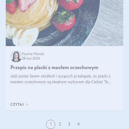
Paulina Maludy
28 kwi 2024
Przepis na placki z masłem orzechowym
Jeśli jesteś fanem słodkich i sycących przekąsek, to placki z
masłem orzechowym są idealnym wyborem dla Ciebie! Te
pyszne placuszki, idealne na śniadanie lub podwieczorek z
pewnością dostarczą Ci ener
CZYTAJ
1
2
3
4