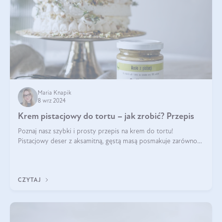
Maria Knapik
8 wrz 2024
Krem pistacjowy do tortu – jak zrobić? Przepis
Poznaj nasz szybki i prosty przepis na krem do tortu!
Pistacjowy deser z aksamitną, gęstą masą posmakuje zarówno
domownikom, jak i gościom. Dzięki niemu każdy kawałek ciasta
będzie prawdziwą ucztą dla
CZYTAJ