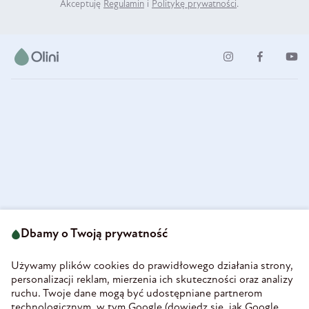
Akceptuję
Regulamin
i
Politykę prywatności
.
ul. Strzegomska 49
693 222 687
58-160 Świebodzice
Dbamy o Twoją prywatność
sklep@olini.pl
Polska
NIP 8860027066
Używamy plików cookies do prawidłowego działania strony,
REGON 890213034
personalizacji reklam, mierzenia ich skuteczności oraz analizy
ruchu. Twoje dane mogą być udostępniane partnerom
INFORMACJE
technologicznym, w tym Google (
dowiedz się, jak Google