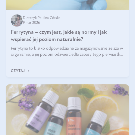
Dietetyk Paulina Górska
9 mar 2026
Ferrytyna – czym jest, jakie są normy i jak
wspierać jej poziom naturalnie?
Ferrytyna to białko odpowiedzialne za magazynowanie żelaza w
organizmie, a jej poziom odzwierciedla zapasy tego pierwiastka.
Warto dowiedzieć się więcej na jej temat, ponieważ niedobór
ferrytyny daje objawy, które mogą utrudniać codzienne
CZYTAJ
funkcjonowanie (