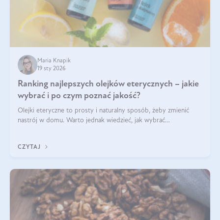
Maria Knapik
19 sty 2026
Ranking najlepszych olejków eterycznych – jakie
wybrać i po czym poznać jakość?
Olejki eteryczne to prosty i naturalny sposób, żeby zmienić
nastrój w domu. Warto jednak wiedzieć, jak wybrać
odpowiednie produkty. Po czym poznać, że są one dobrej
jakości? Jakie olejki eteryczne są najlepsze? Poznaj najważniejsze
CZYTAJ
kryteria wyboru!