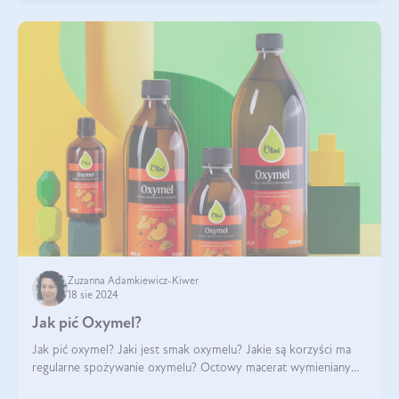
Zuzanna Adamkiewicz-Kiwer
18 sie 2024
Jak pić Oxymel?
Jak pić oxymel? Jaki jest smak oxymelu? Jakie są korzyści ma
regularne spożywanie oxymelu? Octowy macerat wymieniany
był jak lek już w renesansowych farmakopeach. Obecnie wraca