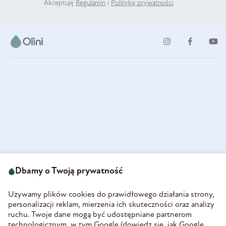
Akceptuję
Regulamin
i
Politykę prywatności
.
ul. Strzegomska 49
693 222 687
58-160 Świebodzice
Dbamy o Twoją prywatność
sklep@olini.pl
Polska
NIP 8860027066
Używamy plików cookies do prawidłowego działania strony,
REGON 890213034
personalizacji reklam, mierzenia ich skuteczności oraz analizy
ruchu. Twoje dane mogą być udostępniane partnerom
INFORMACJE
technologicznym, w tym Google (
dowiedz się, jak Google