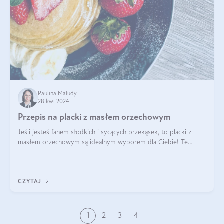
Paulina Maludy
28 kwi 2024
Przepis na placki z masłem orzechowym
Jeśli jesteś fanem słodkich i sycących przekąsek, to placki z
masłem orzechowym są idealnym wyborem dla Ciebie! Te
pyszne placuszki, idealne na śniadanie lub podwieczorek z
pewnością dostarczą Ci ener
CZYTAJ
1
2
3
4