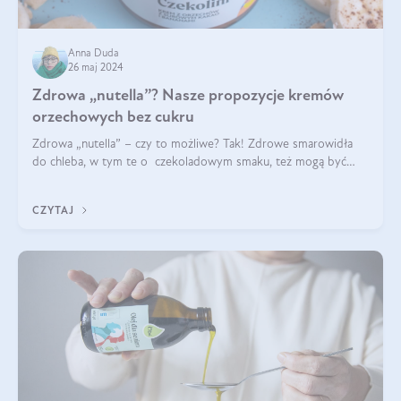
Anna Duda
26 maj 2024
Zdrowa „nutella”? Nasze propozycje kremów
orzechowych bez cukru
Zdrowa „nutella” – czy to możliwe? Tak! Zdrowe smarowidła
do chleba, w tym te o czekoladowym smaku, też mogą być
pyszne. Przeczytaj nasz artykuł i dowiedz się więcej!
CZYTAJ