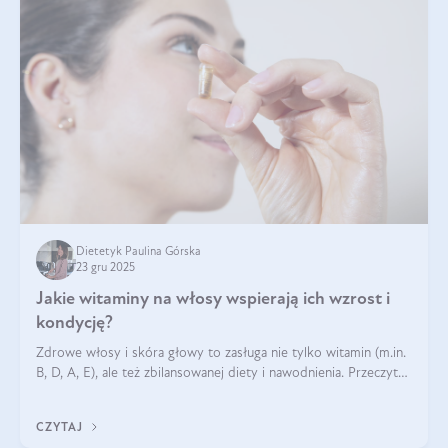
Dietetyk Paulina Górska
23 gru 2025
Jakie witaminy na włosy wspierają ich wzrost i
kondycję?
Zdrowe włosy i skóra głowy to zasługa nie tylko witamin (m.in.
B, D, A, E), ale też zbilansowanej diety i nawodnienia. Przeczytaj
nasz artykuł i dowiedz się, które składniki najskuteczniej hamują
wypadanie włosów.
CZYTAJ