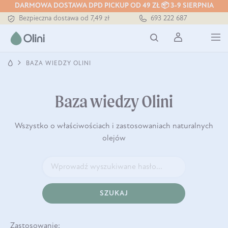
DARMOWA DOSTAWA DPD PICKUP OD 49 ZŁ 📦 3-9 SIERPNIA
Bezpieczna dostawa od 7,49 zł
693 222 687
Darmowa dostawa od 199 zł
Tłoczony zawsze na zimno
BAZA WIEDZY OLINI
Baza wiedzy Olini
Wszystko o właściwościach i zastosowaniach naturalnych
olejów
SZUKAJ
Zastosowanie: