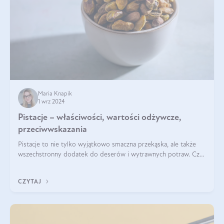
Maria Knapik
1 wrz 2024
Pistacje – właściwości, wartości odżywcze,
przeciwwskazania
Pistacje to nie tylko wyjątkowo smaczna przekąska, ale także
wszechstronny dodatek do deserów i wytrawnych potraw. Czy
pistacje są zdrowe? Jakie są ich właściwości? Gdzie rosną i czy
każdy może się ni
CZYTAJ