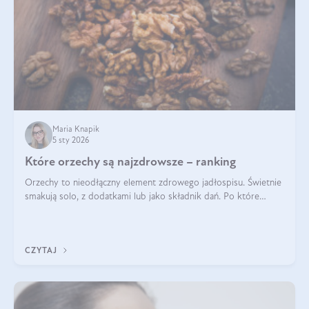
Maria Knapik
5 sty 2026
Które orzechy są najzdrowsze – ranking
Orzechy to nieodłączny element zdrowego jadłospisu. Świetnie
smakują solo, z dodatkami lub jako składnik dań. Po które
orzechy warto sięgać zamiast niezdrowej przekąski? Dowiesz
się z tego tekstu!
CZYTAJ