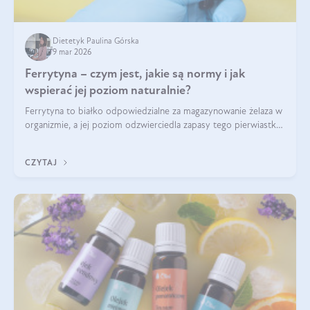
Dietetyk Paulina Górska
9 mar 2026
Ferrytyna – czym jest, jakie są normy i jak
wspierać jej poziom naturalnie?
Ferrytyna to białko odpowiedzialne za magazynowanie żelaza w
organizmie, a jej poziom odzwierciedla zapasy tego pierwiastka.
Warto dowiedzieć się więcej na jej temat, ponieważ niedobór
ferrytyny daje objawy, które mogą utrudniać codzienne
CZYTAJ
funkcjonowanie (