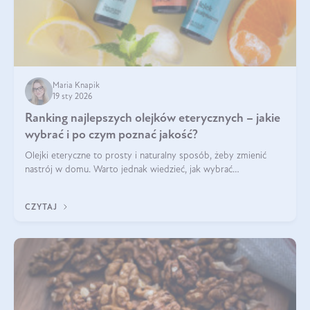
Maria Knapik
19 sty 2026
Ranking najlepszych olejków eterycznych – jakie
wybrać i po czym poznać jakość?
Olejki eteryczne to prosty i naturalny sposób, żeby zmienić
nastrój w domu. Warto jednak wiedzieć, jak wybrać
odpowiednie produkty. Po czym poznać, że są one dobrej
jakości? Jakie olejki eteryczne są najlepsze? Poznaj najważniejsze
CZYTAJ
kryteria wyboru!