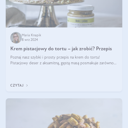
Maria Knapik
8 wrz 2024
Krem pistacjowy do tortu – jak zrobić? Przepis
Poznaj nasz szybki i prosty przepis na krem do tortu!
Pistacjowy deser z aksamitną, gęstą masą posmakuje zarówno
domownikom, jak i gościom. Dzięki niemu każdy kawałek ciasta
będzie prawdziwą ucztą dla
CZYTAJ