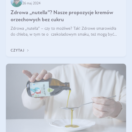
26 maj 2024
Zdrowa „nutella”? Nasze propozycje kremów
orzechowych bez cukru
Zdrowa „nutella” – czy to możliwe? Tak! Zdrowe smarowidła
do chleba, w tym te o czekoladowym smaku, też mogą być
pyszne. Przeczytaj nasz artykuł i dowiedz się więcej!
CZYTAJ