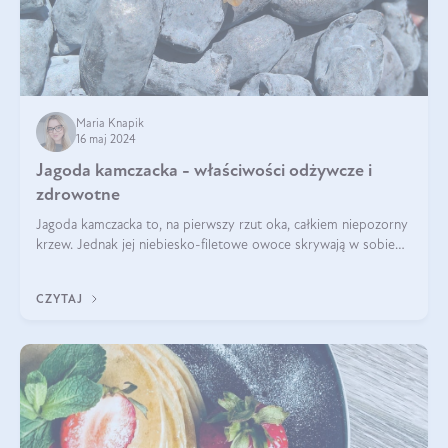
Maria Knapik
16 maj 2024
Jagoda kamczacka - właściwości odżywcze i
zdrowotne
Jagoda kamczacka to, na pierwszy rzut oka, całkiem niepozorny
krzew. Jednak jej niebiesko-filetowe owoce skrywają w sobie
wiele dobra. Jakie właściwości ma jagoda kamczacka? Poznasz je
w tym wpisie!
CZYTAJ