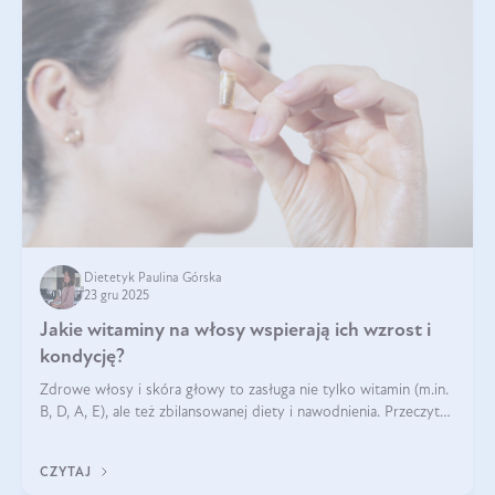
Dietetyk Paulina Górska
23 gru 2025
Jakie witaminy na włosy wspierają ich wzrost i
kondycję?
Zdrowe włosy i skóra głowy to zasługa nie tylko witamin (m.in.
B, D, A, E), ale też zbilansowanej diety i nawodnienia. Przeczytaj
nasz artykuł i dowiedz się, które składniki najskuteczniej hamują
wypadanie włosów.
CZYTAJ