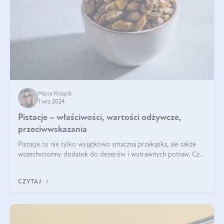
Maria Knapik
1 wrz 2024
Pistacje – właściwości, wartości odżywcze,
przeciwwskazania
Pistacje to nie tylko wyjątkowo smaczna przekąska, ale także
wszechstronny dodatek do deserów i wytrawnych potraw. Czy
pistacje są zdrowe? Jakie są ich właściwości? Gdzie rosną i czy
każdy może się ni
CZYTAJ