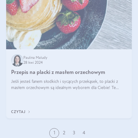
Paulina Maludy
28 kwi 2024
Przepis na placki z masłem orzechowym
Jeśli jesteś fanem słodkich i sycących przekąsek, to placki z
masłem orzechowym są idealnym wyborem dla Ciebie! Te
pyszne placuszki, idealne na śniadanie lub podwieczorek z
pewnością dostarczą Ci ener
CZYTAJ
1
2
3
4