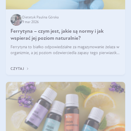
Dietetyk Paulina Górska
9 mar 2026
Ferrytyna – czym jest, jakie są normy i jak
wspierać jej poziom naturalnie?
Ferrytyna to białko odpowiedzialne za magazynowanie żelaza w
organizmie, a jej poziom odzwierciedla zapasy tego pierwiastka.
Warto dowiedzieć się więcej na jej temat, ponieważ niedobór
ferrytyny daje objawy, które mogą utrudniać codzienne
CZYTAJ
funkcjonowanie (