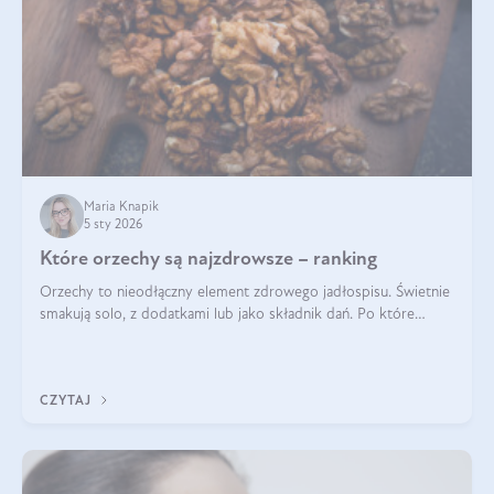
Maria Knapik
5 sty 2026
Które orzechy są najzdrowsze – ranking
Orzechy to nieodłączny element zdrowego jadłospisu. Świetnie
smakują solo, z dodatkami lub jako składnik dań. Po które
orzechy warto sięgać zamiast niezdrowej przekąski? Dowiesz
się z tego tekstu!
CZYTAJ