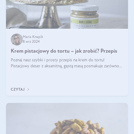
Maria Knapik
8 wrz 2024
Krem pistacjowy do tortu – jak zrobić? Przepis
Poznaj nasz szybki i prosty przepis na krem do tortu!
Pistacjowy deser z aksamitną, gęstą masą posmakuje zarówno
domownikom, jak i gościom. Dzięki niemu każdy kawałek ciasta
będzie prawdziwą ucztą dla
CZYTAJ