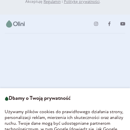
Akceptuję
Regulamin
i
Politykę prywatności
.
ul. Strzegomska 49
693 222 687
58-160 Świebodzice
Dbamy o Twoją prywatność
sklep@olini.pl
Polska
NIP 8860027066
Używamy plików cookies do prawidłowego działania strony,
REGON 890213034
personalizacji reklam, mierzenia ich skuteczności oraz analizy
ruchu. Twoje dane mogą być udostępniane partnerom
INFORMACJE
technologicznym, w tym Google (
dowiedz się, jak Google