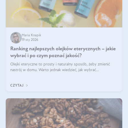
Maria Knapik
19 sty 2026
Ranking najlepszych olejków eterycznych – jakie
wybrać i po czym poznać jakość?
Olejki eteryczne to prosty i naturalny sposób, żeby zmienić
nastrój w domu. Warto jednak wiedzieć, jak wybrać
odpowiednie produkty. Po czym poznać, że są one dobrej
jakości? Jakie olejki eteryczne są najlepsze? Poznaj najważniejsze
CZYTAJ
kryteria wyboru!