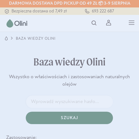
DARMOWA DOSTAWA DPD PICKUP OD 49 ZŁ 📦 3-9 SIERPNIA
Bezpieczna dostawa od 7,49 zł
693 222 687
Darmowa dostawa od 199 zł
Tłoczony zawsze na zimno
BAZA WIEDZY OLINI
Baza wiedzy Olini
Wszystko o właściwościach i zastosowaniach naturalnych
olejów
SZUKAJ
Zastosowanie: