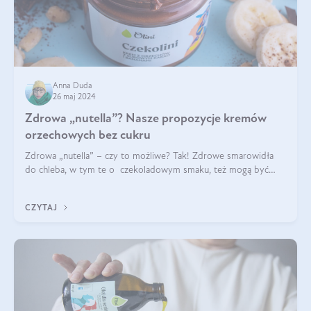
Anna Duda
26 maj 2024
Zdrowa „nutella”? Nasze propozycje kremów
orzechowych bez cukru
Zdrowa „nutella” – czy to możliwe? Tak! Zdrowe smarowidła
do chleba, w tym te o czekoladowym smaku, też mogą być
pyszne. Przeczytaj nasz artykuł i dowiedz się więcej!
CZYTAJ