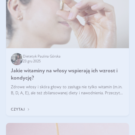
Dietetyk Paulina Górska
23 gru 2025
Jakie witaminy na włosy wspierają ich wzrost i
kondycję?
Zdrowe włosy i skóra głowy to zasługa nie tylko witamin (m.in.
B, D, A, E), ale też zbilansowanej diety i nawodnienia. Przeczytaj
nasz artykuł i dowiedz się, które składniki najskuteczniej hamują
wypadanie włosów.
CZYTAJ