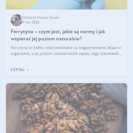
Dietetyk Paulina Górska
9 mar 2026
Ferrytyna – czym jest, jakie są normy i jak
wspierać jej poziom naturalnie?
Ferrytyna to białko odpowiedzialne za magazynowanie żelaza w
organizmie, a jej poziom odzwierciedla zapasy tego pierwiastka.
Warto dowiedzieć się więcej na jej temat, ponieważ niedobór
ferrytyny daje objawy, które mogą utrudniać codzienne
CZYTAJ
funkcjonowanie (