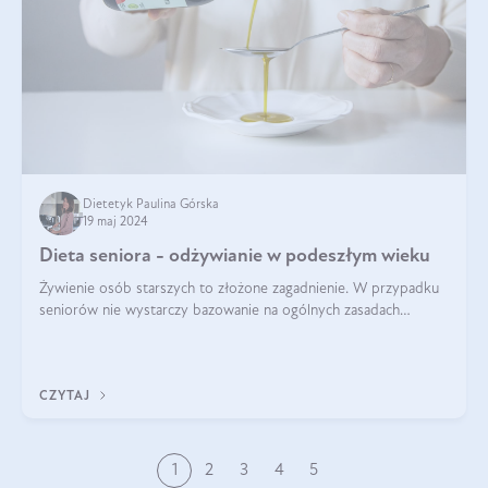
Dietetyk Paulina Górska
19 maj 2024
Dieta seniora - odżywianie w podeszłym wieku
Żywienie osób starszych to złożone zagadnienie. W przypadku
seniorów nie wystarczy bazowanie na ogólnych zasadach
zdrowego odżywiania. Zmiany w organizmie wynikające z
procesów starzenia, choroby pr
CZYTAJ
1
2
3
4
5