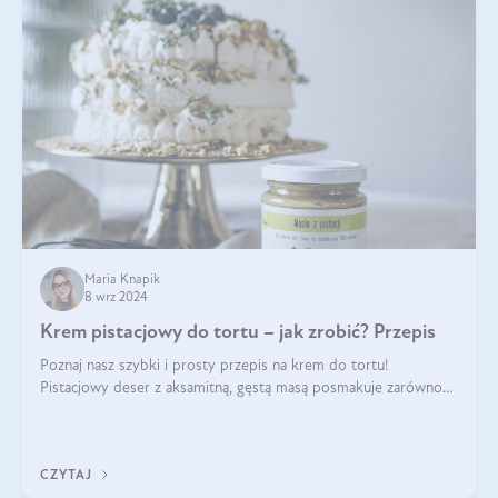
Maria Knapik
8 wrz 2024
Krem pistacjowy do tortu – jak zrobić? Przepis
Poznaj nasz szybki i prosty przepis na krem do tortu!
Pistacjowy deser z aksamitną, gęstą masą posmakuje zarówno
domownikom, jak i gościom. Dzięki niemu każdy kawałek ciasta
będzie prawdziwą ucztą dla
CZYTAJ