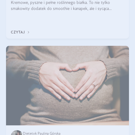
Kremowe, pyszne i pełne roślinnego białka. To nie tylko
smakowity dodatek do smoothie i kanapek, ale i sycąca
przekąska dla całej rodziny. Czy warto jeść masło orzechowe?
Jakie są korzyści zdrowotne
CZYTAJ
Dietetyk Paulina Górska