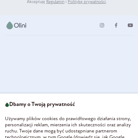
Akceptuję
Regulamin
i
Politykę prywatności
.
ul. Strzegomska 49
693 222 687
58-160 Świebodzice
Dbamy o Twoją prywatność
sklep@olini.pl
Polska
NIP 8860027066
Używamy plików cookies do prawidłowego działania strony,
REGON 890213034
personalizacji reklam, mierzenia ich skuteczności oraz analizy
ruchu. Twoje dane mogą być udostępniane partnerom
INFORMACJE
technologicznym, w tym Google (
dowiedz się, jak Google