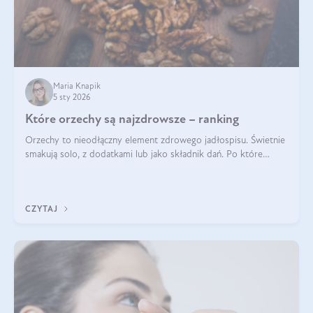
Maria Knapik
5 sty 2026
Które orzechy są najzdrowsze – ranking
Orzechy to nieodłączny element zdrowego jadłospisu. Świetnie
smakują solo, z dodatkami lub jako składnik dań. Po które
orzechy warto sięgać zamiast niezdrowej przekąski? Dowiesz
się z tego tekstu!
CZYTAJ