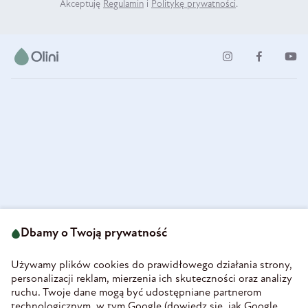
Akceptuję
Regulamin
i
Politykę prywatności
.
ul. Strzegomska 49
693 222 687
58-160 Świebodzice
Dbamy o Twoją prywatność
sklep@olini.pl
Polska
NIP 8860027066
Używamy plików cookies do prawidłowego działania strony,
REGON 890213034
personalizacji reklam, mierzenia ich skuteczności oraz analizy
ruchu. Twoje dane mogą być udostępniane partnerom
INFORMACJE
technologicznym, w tym Google (
dowiedz się, jak Google