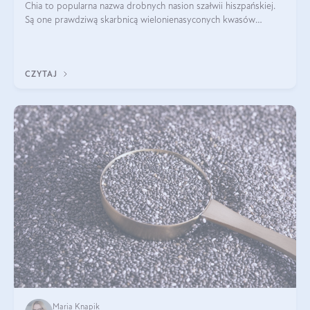
Chia to popularna nazwa drobnych nasion szałwii hiszpańskiej.
Są one prawdziwą skarbnicą wielonienasyconych kwasów
tłuszczowych, białka, witamin i minerałów. W ostatnich latach ich
stosowanie stało si
CZYTAJ
Maria Knapik