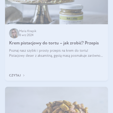
Maria Knapik
8 wrz 2024
Krem pistacjowy do tortu – jak zrobić? Przepis
Poznaj nasz szybki i prosty przepis na krem do tortu!
Pistacjowy deser z aksamitną, gęstą masą posmakuje zarówno
domownikom, jak i gościom. Dzięki niemu każdy kawałek ciasta
będzie prawdziwą ucztą dla
CZYTAJ