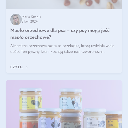
Maria Knapik
3 kwi 2024
Masło orzechowe dla psa – czy psy mogą jeść
masło orzechowe?
Aksamitna orzechowa pasta to przekąska, którą uwielbia wiele
osób. Ten pyszny krem kochają także nasi czworonożni
przyjaciele. W jaki sposób mogę psu podać masło orzechowe?
Czy jest ono bezpieczne d
CZYTAJ