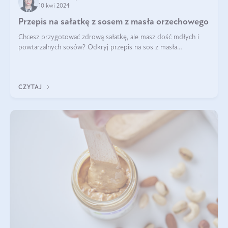
10 kwi 2024
Przepis na sałatkę z sosem z masła orzechowego
Chcesz przygotować zdrową sałatkę, ale masz dość mdłych i
powtarzalnych sosów? Odkryj przepis na sos z masła
orzechowego i sosu sojowego, idealny zdrowy sos orzechowy
do sałatki, którą przygotowała dl
CZYTAJ