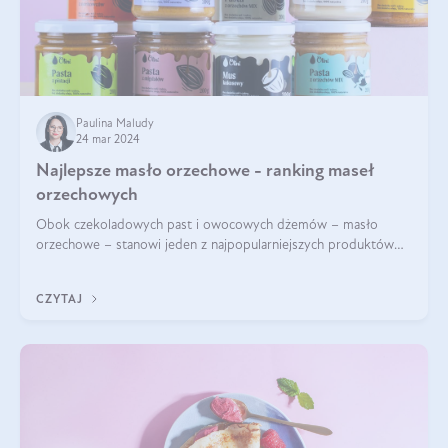
Paulina Maludy
24 mar 2024
Najlepsze masło orzechowe - ranking maseł
orzechowych
Obok czekoladowych past i owocowych dżemów – masło
orzechowe – stanowi jeden z najpopularniejszych produktów
żywieniowych i element wielu diet. Dobre masło orzechowe
naturalne to skarbnica protein ora
CZYTAJ