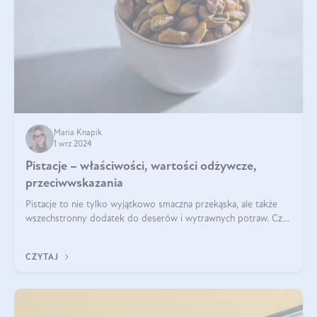
Maria Knapik
1 wrz 2024
Pistacje – właściwości, wartości odżywcze,
przeciwwskazania
Pistacje to nie tylko wyjątkowo smaczna przekąska, ale także
wszechstronny dodatek do deserów i wytrawnych potraw. Czy
pistacje są zdrowe? Jakie są ich właściwości? Gdzie rosną i czy
każdy może się ni
CZYTAJ