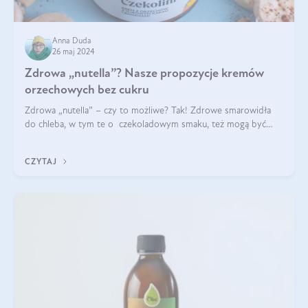
Anna Duda
26 maj 2024
Zdrowa „nutella”? Nasze propozycje kremów
orzechowych bez cukru
Zdrowa „nutella” – czy to możliwe? Tak! Zdrowe smarowidła
do chleba, w tym te o czekoladowym smaku, też mogą być
pyszne. Przeczytaj nasz artykuł i dowiedz się więcej!
CZYTAJ