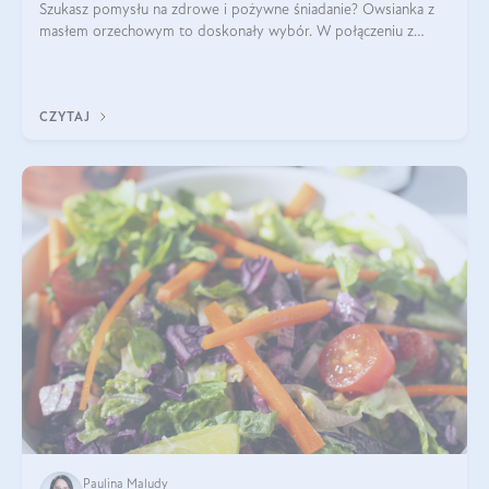
Szukasz pomysłu na zdrowe i pożywne śniadanie? Owsianka z
masłem orzechowym to doskonały wybór. W połączeniu z
dodatkami takimi jak banany, orzechy i syrop klonowy, stworzy
idealną kombinację smaków o
CZYTAJ
Paulina Maludy