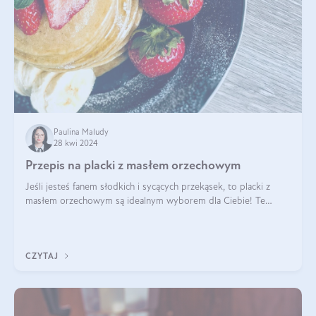
Paulina Maludy
28 kwi 2024
Przepis na placki z masłem orzechowym
Jeśli jesteś fanem słodkich i sycących przekąsek, to placki z
masłem orzechowym są idealnym wyborem dla Ciebie! Te
pyszne placuszki, idealne na śniadanie lub podwieczorek z
pewnością dostarczą Ci ener
CZYTAJ