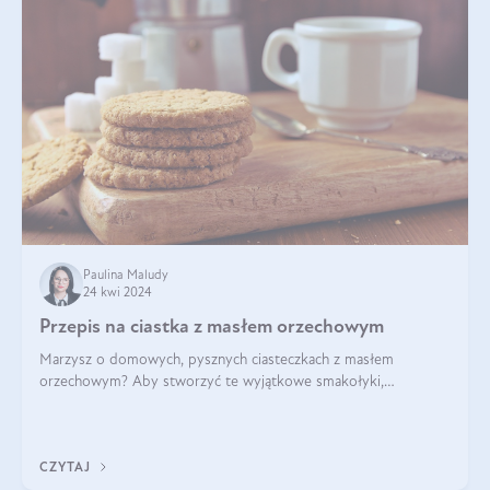
Paulina Maludy
24 kwi 2024
Przepis na ciastka z masłem orzechowym
Marzysz o domowych, pysznych ciasteczkach z masłem
orzechowym? Aby stworzyć te wyjątkowe smakołyki,
potrzebujesz kilku prostych składników takich jak masło
orzechowe, jajko, kawałki orzechów, mąka psz
CZYTAJ