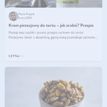
Maria Knapik
8 wrz 2024
Krem pistacjowy do tortu – jak zrobić? Przepis
Poznaj nasz szybki i prosty przepis na krem do tortu!
Pistacjowy deser z aksamitną, gęstą masą posmakuje zarówno
domownikom, jak i gościom. Dzięki niemu każdy kawałek ciasta
będzie prawdziwą ucztą dla
CZYTAJ