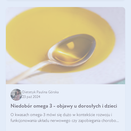
Dietetyk Paulina Górska
23 paź 2024
Niedobór omega 3 - objawy u dorosłych i dzieci
O kwasach omega-3 mówi się dużo w kontekście rozwoju i
funkcjonowania układu nerwowego czy zapobiegania chorobom
serca. Podkreśla się, że niedobór omega-3 może doprowadzić