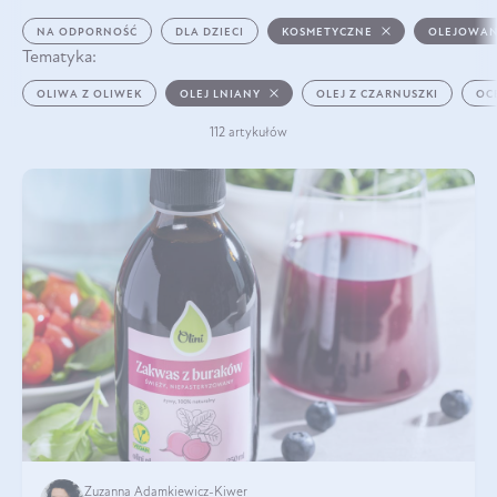
NA ODPORNOŚĆ
DLA DZIECI
KOSMETYCZNE
OLEJOWAN
Tematyka:
OLIWA Z OLIWEK
OLEJ LNIANY
OLEJ Z CZARNUSZKI
OC
112 artykułów
Zuzanna Adamkiewicz-Kiwer