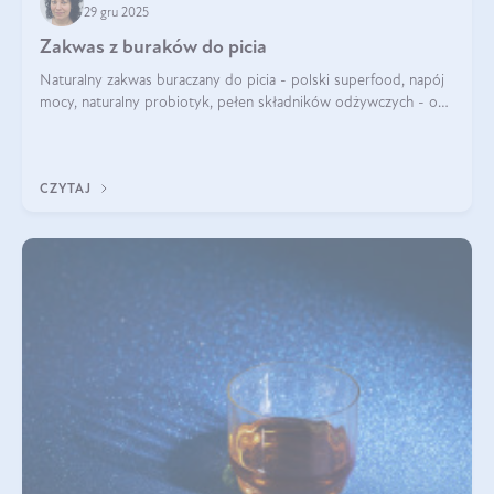
29 gru 2025
Zakwas z buraków do picia
Naturalny zakwas buraczany do picia - polski superfood, napój
mocy, naturalny probiotyk, pełen składników odżywczych - o
zakwasie z buraka mówi się w samych superlatywach. Niektórzy
z Was usłyszeli o
CZYTAJ