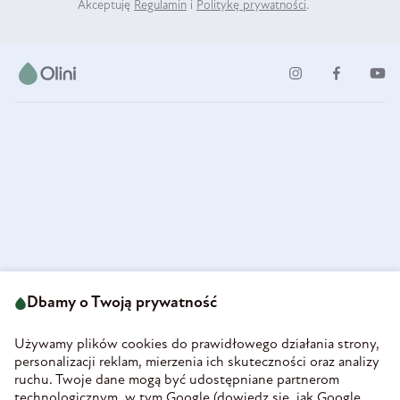
Akceptuję
Regulamin
i
Politykę prywatności
.
ul. Strzegomska 49
693 222 687
58-160 Świebodzice
Dbamy o Twoją prywatność
sklep@olini.pl
Polska
NIP 8860027066
Używamy plików cookies do prawidłowego działania strony,
REGON 890213034
personalizacji reklam, mierzenia ich skuteczności oraz analizy
ruchu. Twoje dane mogą być udostępniane partnerom
INFORMACJE
technologicznym, w tym Google (
dowiedz się, jak Google