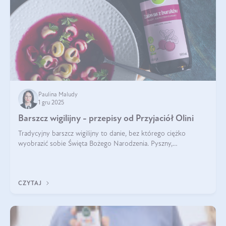
Paulina Maludy
1 gru 2025
Barszcz wigilijny - przepisy od Przyjaciół Olini
Tradycyjny barszcz wigilijny to danie, bez którego ciężko
wyobrazić sobie Święta Bożego Narodzenia. Pyszny,
aromatyczny, esencjonalny, pachnący grzybami, o pięknym
klarownym kolorze. W czym tkwi tajem
CZYTAJ