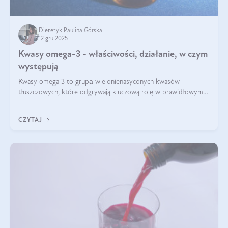
Dietetyk Paulina Górska
12 gru 2025
Kwasy omega-3 - właściwości, działanie, w czym
występują
Kwasy omega 3 to grupа wielonienasyconych kwasów
tłuszczowych, które odgrywają kluczową rolę w prawidłowym
funkcjonowaniu organizmu – wspierają pracę serca, mózgu i
układu odpornościowego.
CZYTAJ