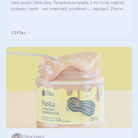
Idzie jesień. Idzie zima. Temperatura spada, a my coraz częściej
szukamy ciepła - we wnętrzach, posiłkach i… napojach. Zimowe
herbaty to sposób na odporność, rozgrzewkę i ukojenie. Aby
delektować si
CZYTAJ
Maria Knapik