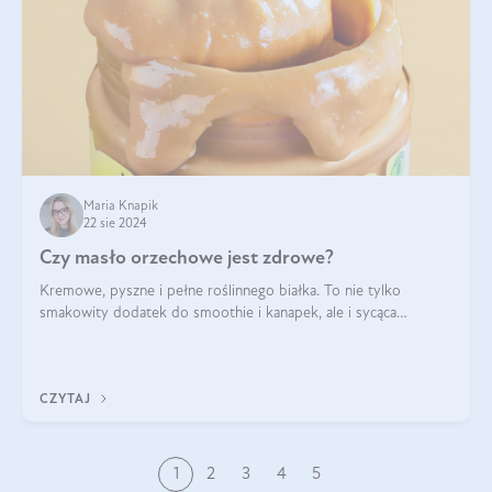
Maria Knapik
22 sie 2024
Czy masło orzechowe jest zdrowe?
Kremowe, pyszne i pełne roślinnego białka. To nie tylko
smakowity dodatek do smoothie i kanapek, ale i sycąca
przekąska dla całej rodziny. Czy warto jeść masło orzechowe?
Jakie są korzyści zdrowotne
CZYTAJ
1
2
3
4
5