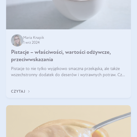
Maria Knapik
1 wrz 2024
Pistacje – właściwości, wartości odżywcze,
przeciwwskazania
Pistacje to nie tylko wyjątkowo smaczna przekąska, ale także
wszechstronny dodatek do deserów i wytrawnych potraw. Czy
pistacje są zdrowe? Jakie są ich właściwości? Gdzie rosną i czy
każdy może się ni
CZYTAJ