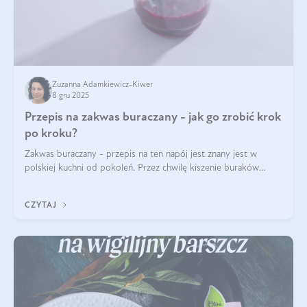
Zuzanna Adamkiewicz-Kiwer
8 gru 2025
Przepis na zakwas buraczany - jak go zrobić krok
po kroku?
Zakwas buraczany - przepis na ten napój jest znany jest w
polskiej kuchni od pokoleń. Przez chwilę kiszenie buraków
czerwonych zostało zapomniane, by w ostatnim czasie powrócić
na fali popularności na
CZYTAJ