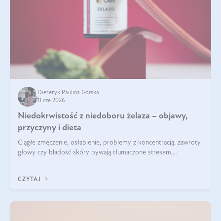
Dietetyk Paulina Górska
11 cze 2026
Niedokrwistość z niedoboru żelaza – objawy,
przyczyny i dieta
Ciągłe zmęczenie, osłabienie, problemy z koncentracją, zawroty
głowy czy bladość skóry bywają tłumaczone stresem,
przepracowaniem lub niedoborem snu. Tymczasem ich
przyczyną może być niedokrwistość z niedoboru żelaza.
CZYTAJ