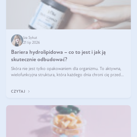
Iza Sykut
21 lip 2026
Bariera hydrolipidowa – co to jest i jak ją
skutecznie odbudować?
Skóra nie jest tylko opakowaniem dla organizmu. To aktywna,
wielofunkcyjna struktura, która każdego dnia chroni cię przed
utratą wody, wahaniami temperatury i czynnikami
środowiskowymi. Jednym z jej kluczowych elementów jest
CZYTAJ
bariera hydrolipidowa.