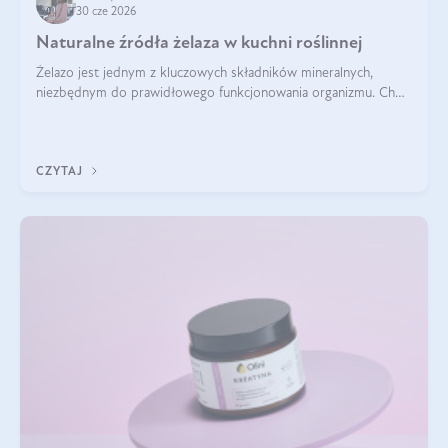
30 cze 2026
Naturalne źródła żelaza w kuchni roślinnej
Żelazo jest jednym z kluczowych składników mineralnych,
niezbędnym do prawidłowego funkcjonowania organizmu. Choć
często uważa się, że występuje głównie w produktach
odzwierzęcych, kuchnia roślinna oferuje wiele wartościowych
źródeł tego pierwiastka.
CZYTAJ