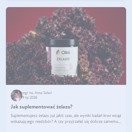
mgr inż. Anna Sobol
9 lip 2026
Jak suplementować żelazo?
Suplementujesz żelazo już jakiś czas, ale wyniki badań krwi wciąż
wskazują jego niedobór? A czy przyjrzałaś się dobrze samemu
sposobowi suplementacji tego mikroelementu? Dowiedz się, jak