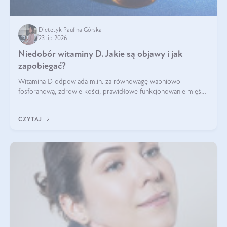
Dietetyk Paulina Górska
23 lip 2026
Niedobór witaminy D. Jakie są objawy i jak
zapobiegać?
Witamina D odpowiada m.in. za równowagę wapniowo-
fosforanową, zdrowie kości, prawidłowe funkcjonowanie mięśni
i wspieranie odporności. Mimo że organizm może ją wytwarzać
pod wpływem słońca, niedobór witaminy D pozostaje częstym
CZYTAJ
problemem.