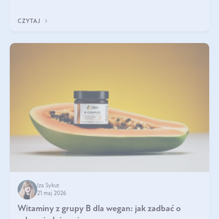
która sprawdza się najlepiej w praktyce. W tym artykule
przyglądamy się temu, jaka forma kreatyny jest najlepsza.
CZYTAJ
Iza Sykut
21 maj 2026
Witaminy z grupy B dla wegan: jak zadbać o