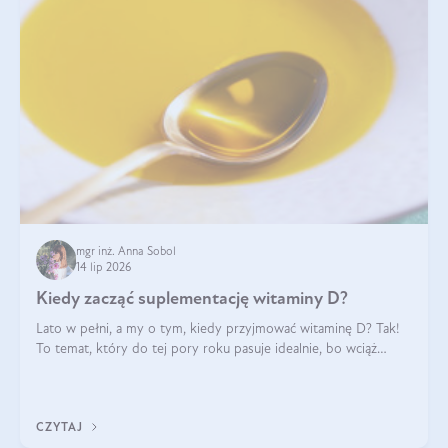
mgr inż. Anna Sobol
14 lip 2026
Kiedy zacząć suplementację witaminy D?
Lato w pełni, a my o tym, kiedy przyjmować witaminę D? Tak!
To temat, który do tej pory roku pasuje idealnie, bo wciąż
zdarza się, że suplementacja tej witaminy pozostawia
wątpliwości. Najczęstsze pytania dotyczą tego, ile trzeba być na
słońcu, aby witami
CZYTAJ