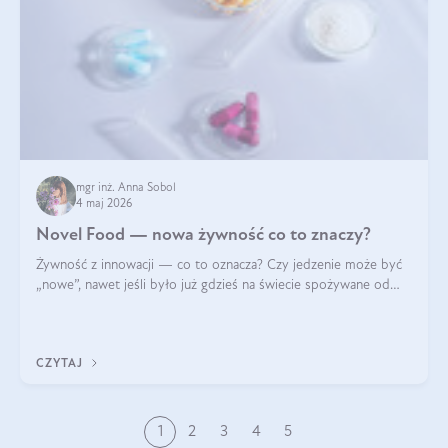
mgr inż. Anna Sobol
4 maj 2026
Novel Food — nowa żywność co to znaczy?
Żywność z innowacji — co to oznacza? Czy jedzenie może być
„nowe”, nawet jeśli było już gdzieś na świecie spożywane od
wieków? Czy w składnikach spożywczych mogą być obecne
jakieś nanomateriały? Dowiesz się tego z niniejszego artykułu:
poznasz definicję n
CZYTAJ
1
2
3
4
5