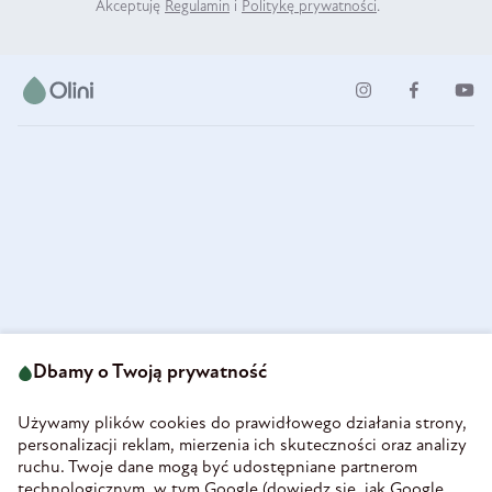
Akceptuję
Regulamin
i
Politykę prywatności
.
ul. Strzegomska 49
693 222 687
58-160 Świebodzice
Dbamy o Twoją prywatność
sklep@olini.pl
Polska
NIP 8860027066
Używamy plików cookies do prawidłowego działania strony,
REGON 890213034
personalizacji reklam, mierzenia ich skuteczności oraz analizy
ruchu. Twoje dane mogą być udostępniane partnerom
INFORMACJE
technologicznym, w tym Google (
dowiedz się, jak Google