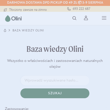
DARMOWA DOSTAWA DPD PICKUP OD 49 ZŁ 📦 3-9 SIERPNIA
Darmowa dostawa od 199 zł
693 222 687
Tłoczony zawsze na zimno
Bezpieczna dostawa od 7,49 zł
Darmowa dostawa od 199 zł
Tłoczony zawsze na zimno
BAZA WIEDZY OLINI
Baza wiedzy Olini
Wszystko o właściwościach i zastosowaniach naturalnych
olejów
SZUKAJ
Zastosowanie: