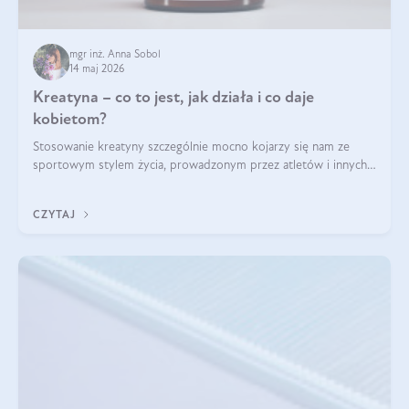
mgr inż. Anna Sobol
14 maj 2026
Kreatyna – co to jest, jak działa i co daje
kobietom?
Stosowanie kreatyny szczególnie mocno kojarzy się nam ze
sportowym stylem życia, prowadzonym przez atletów i innych
miłośników aktywności fizycznej. Nie bez powodu: faktycznie,
ten naturalny metabolit aminokwasów poprawia wydolność i
CZYTAJ
zwiększa masę