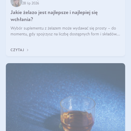
28 lip 2026
Jakie żelazo jest najlepsze i najlepiej się
wchłania?
Wybór suplementu z żelazem może wydawać się prosty – do
momentu, gdy spojrzysz na liczbę dostępnych form i składów.
Lepszy będzie bisglicynian, czy siarczan? Co wpływa na
wchłanianie żelaza i jakie dodatkowe składniki powinien
CZYTAJ
zawierać suplement?