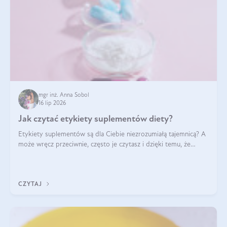
mgr inż. Anna Sobol
16 lip 2026
Jak czytać etykiety suplementów diety?
Etykiety suplementów są dla Ciebie niezrozumiałą tajemnicą? A
może wręcz przeciwnie, często je czytasz i dzięki temu, że
doskonale rozumiesz co jest na nich napisane, dokonujesz
najlepszych dla siebie decyzji zakupowych?
CZYTAJ