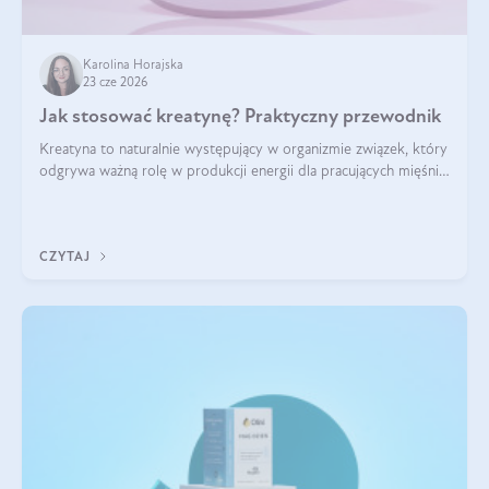
Karolina Horajska
23 cze 2026
Jak stosować kreatynę? Praktyczny przewodnik
Kreatyna to naturalnie występujący w organizmie związek, który
odgrywa ważną rolę w produkcji energii dla pracujących mięśni.
Choć przez lata kojarzono ją głównie ze sportami siłowymi, dziś
jest jednym z najlepiej przebadanych suplementów
stosowanych prze
CZYTAJ