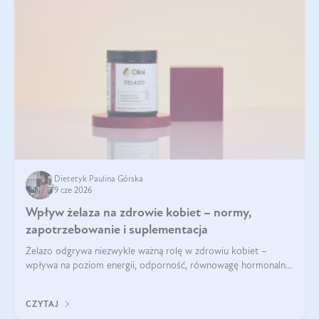
Dietetyk Paulina Górska
9 cze 2026
Wpływ żelaza na zdrowie kobiet – normy,
zapotrzebowanie i suplementacja
Żelazo odgrywa niezwykle ważną rolę w zdrowiu kobiet –
wpływa na poziom energii, odporność, równowagę hormonalną
i prawidłowy przebieg cyklu miesiączkowego oraz ciąży. Jego
niedobór może prowadzić m.in. do zmęczenia, bólów i
CZYTAJ
zawrotów głowy czy problemów z