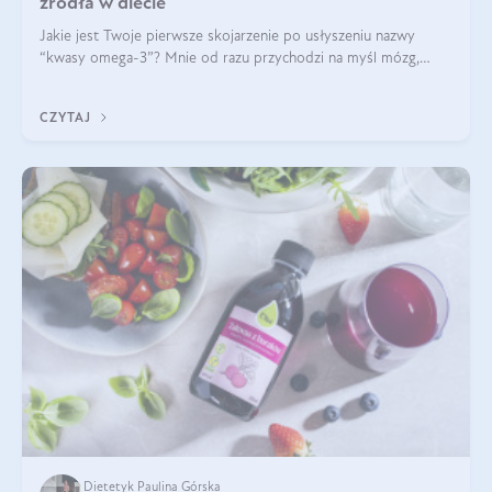
źródła w diecie
Jakie jest Twoje pierwsze skojarzenie po usłyszeniu nazwy
“kwasy omega-3”? Mnie od razu przychodzi na myśl mózg,
wsparcie układu nerwowego i zdrowie skóry. W tym artykule
skupimy się głównie na dwóch kwasach z tej rodziny: DHA oraz
CZYTAJ
EPA.
Dietetyk Paulina Górska