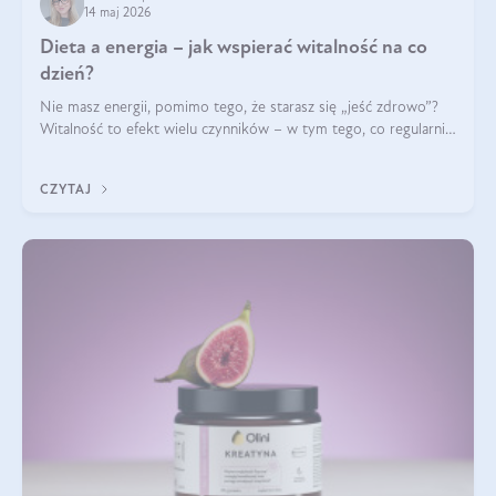
14 maj 2026
Dieta a energia – jak wspierać witalność na co
dzień?
Nie masz energii, pomimo tego, że starasz się „jeść zdrowo”?
Witalność to efekt wielu czynników – w tym tego, co regularnie
ląduje na talerzu. Zapotrzebowanie na składniki odżywcze różni
się w zależności od osoby
CZYTAJ