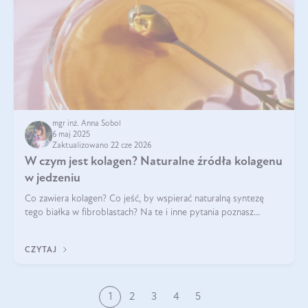
mgr inż. Anna Sobol
6 maj 2025
Zaktualizowano 22 cze 2026
W czym jest kolagen? Naturalne źródła kolagenu
w jedzeniu
Co zawiera kolagen? Co jeść, by wspierać naturalną syntezę
tego białka w fibroblastach? Na te i inne pytania poznasz
odpowiedź w tym artykule.
CZYTAJ
1
2
3
4
5