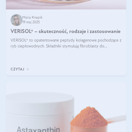
Maria Knapik
19 maj 2025
VERISOL® – skuteczność, rodzaje i zastosowanie
VERISOL® to opatentowane peptydy kolagenowe pochodzące z
ryb ciepłowodnych. Składniki stymulują fibroblasty do
produkcji kolagenu i elastyny w skórze. Kolagen VERISOL®
zapewnia wysoką biodostępność i umożliwia skuteczne dotarcie
do komórek skóry.
CZYTAJ