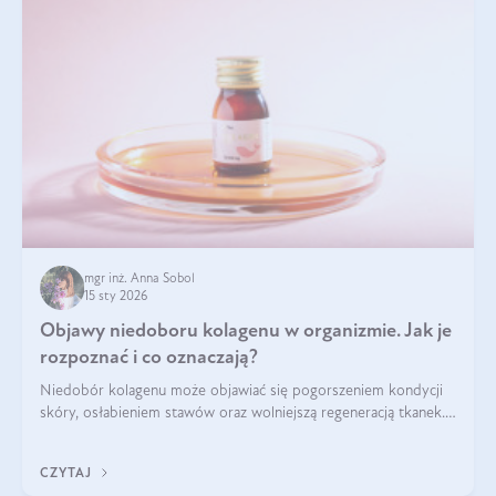
mgr inż. Anna Sobol
15 sty 2026
Objawy niedoboru kolagenu w organizmie. Jak je
rozpoznać i co oznaczają?
Niedobór kolagenu może objawiać się pogorszeniem kondycji
skóry, osłabieniem stawów oraz wolniejszą regeneracją tkanek.
Do najczęstszych sygnałów należą utrata jędrności i
elastyczności skóry, bóle stawów, łamliwość paznokci oraz
CZYTAJ
osłabienie włosów.