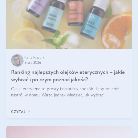
Maria Knapik
19 sty 2026
Ranking najlepszych olejków eterycznych – jakie
wybrać i po czym poznać jakość?
Olejki eteryczne to prosty i naturalny sposób, żeby zmienić
nastrój w domu. Warto jednak wiedzieć, jak wybrać
odpowiednie produkty. Po czym poznać, że są one dobrej
jakości? Jakie olejki eteryczne są najlepsze? Poznaj najważniejsze
CZYTAJ
kryteria wyboru!