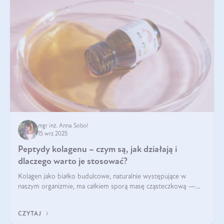
mgr inż. Anna Sobol
15 wrz 2025
Peptydy kolagenu – czym są, jak działają i
dlaczego warto je stosować?
Kolagen jako białko budulcowe, naturalnie występujące w
naszym organizmie, ma całkiem sporą masę cząsteczkową —
nawet do 300 kDa. Jeśli chcielibyśmy suplementować go w tej
formie, byłby trudno strawialny. Aby był lepiej przyswajalny i
CZYTAJ
bardziej biodostępny