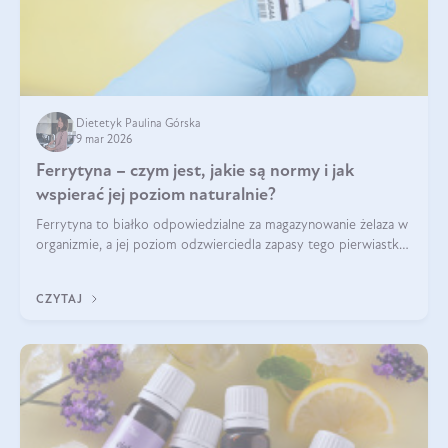
Dietetyk Paulina Górska
9 mar 2026
Ferrytyna – czym jest, jakie są normy i jak
wspierać jej poziom naturalnie?
Ferrytyna to białko odpowiedzialne za magazynowanie żelaza w
organizmie, a jej poziom odzwierciedla zapasy tego pierwiastka.
Warto dowiedzieć się więcej na jej temat, ponieważ niedobór
ferrytyny daje objawy, które mogą utrudniać codzienne
CZYTAJ
funkcjonowanie (