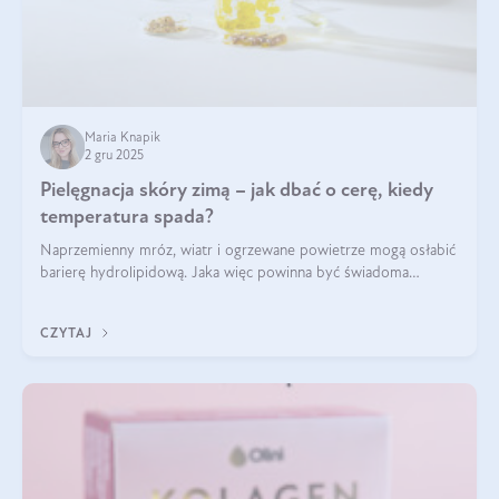
Maria Knapik
2 gru 2025
Pielęgnacja skóry zimą – jak dbać o cerę, kiedy
temperatura spada?
Naprzemienny mróz, wiatr i ogrzewane powietrze mogą osłabić
barierę hydrolipidową. Jaka więc powinna być świadoma
pielęgnacja w okresie chłodnych miesięcy?
CZYTAJ