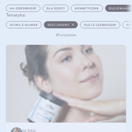
NA ODPORNOŚĆ
DLA DZIECI
KOSMETYCZNE
OLEJOWANIE
Tematyka:
OLIWA Z OLIWEK
OLEJ LNIANY
OLEJ Z CZARNUSZKI
OC
89 artykułów
Iza Sykut