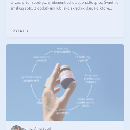
Orzechy to nieodłączny element zdrowego jadłospisu. Świetnie
smakują solo, z dodatkami lub jako składnik dań. Po które
orzechy warto sięgać zamiast niezdrowej przekąski? Dowiesz
się z tego tekstu!
CZYTAJ
mgr inż. Anna Sobol