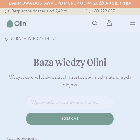
Tłoczony zawsze na zimno
DARMOWA DOSTAWA DPD PICKUP OD 49 ZŁ 📦 3-9 SIERPNIA
Bezpieczna dostawa od 7,49 zł
693 222 687
Darmowa dostawa od 199 zł
Tłoczony zawsze na zimno
BAZA WIEDZY OLINI
Baza wiedzy Olini
Wszystko o właściwościach i zastosowaniach naturalnych
olejów
SZUKAJ
Zastosowanie: