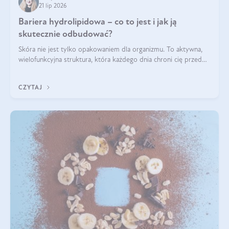
21 lip 2026
Bariera hydrolipidowa – co to jest i jak ją
skutecznie odbudować?
Skóra nie jest tylko opakowaniem dla organizmu. To aktywna,
wielofunkcyjna struktura, która każdego dnia chroni cię przed
utratą wody, wahaniami temperatury i czynnikami
środowiskowymi. Jednym z jej kluczowych elementów jest
CZYTAJ
bariera hydrolipidowa.