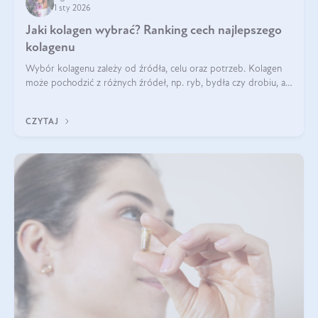
1 sty 2026
Jaki kolagen wybrać? Ranking cech najlepszego
kolagenu
Wybór kolagenu zależy od źródła, celu oraz potrzeb. Kolagen
może pochodzić z różnych źródeł, np. ryb, bydła czy drobiu, a
każdy typ ma swoje unikatowe właściwości. Dla skóry najlepiej
sprawdza się kolagen rybi, a dla wspierania stawów — kolagen
CZYTAJ
bydlęcy.