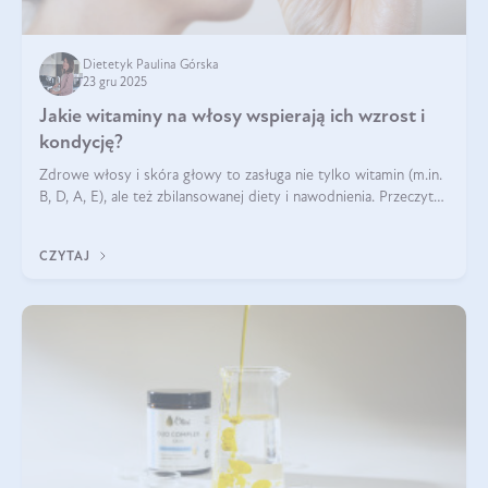
Dietetyk Paulina Górska
23 gru 2025
Jakie witaminy na włosy wspierają ich wzrost i
kondycję?
Zdrowe włosy i skóra głowy to zasługa nie tylko witamin (m.in.
B, D, A, E), ale też zbilansowanej diety i nawodnienia. Przeczytaj
nasz artykuł i dowiedz się, które składniki najskuteczniej hamują
wypadanie włosów.
CZYTAJ