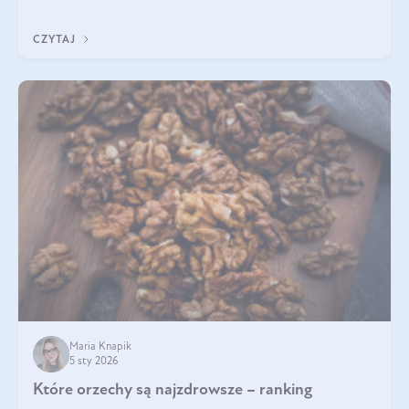
poprawiać jej wygląd, jeśli jest połączona z odpowiednią dietą i
regularnością stosowania.
CZYTAJ
Maria Knapik
5 sty 2026
Które orzechy są najzdrowsze – ranking