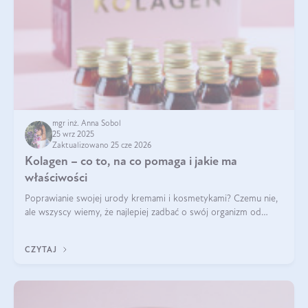
mgr inż. Anna Sobol
25 wrz 2025
Zaktualizowano 25 cze 2026
Kolagen – co to, na co pomaga i jakie ma
właściwości
Poprawianie swojej urody kremami i kosmetykami? Czemu nie,
ale wszyscy wiemy, że najlepiej zadbać o swój organizm od
wewnątrz — to solidna podstawa do tego, by nasz wygląd
zewnętrzny prezentował się zdrowo i atrakcyjnie. Stosowanie
CZYTAJ
wysokiej jakości suplem