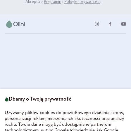
Akceptuję
Regulamin
i
Politykę prywatności
.
ul. Strzegomska 49
693 222 687
58-160 Świebodzice
Dbamy o Twoją prywatność
sklep@olini.pl
Polska
NIP 8860027066
Używamy plików cookies do prawidłowego działania strony,
REGON 890213034
personalizacji reklam, mierzenia ich skuteczności oraz analizy
ruchu. Twoje dane mogą być udostępniane partnerom
INFORMACJE
technologicznym, w tym Google (
dowiedz się, jak Google