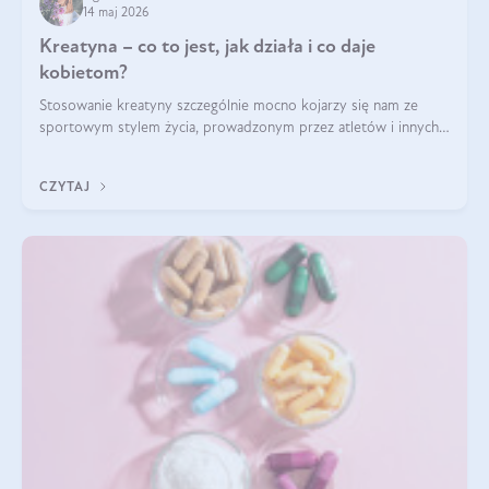
14 maj 2026
Kreatyna – co to jest, jak działa i co daje
kobietom?
Stosowanie kreatyny szczególnie mocno kojarzy się nam ze
sportowym stylem życia, prowadzonym przez atletów i innych
miłośników aktywności fizycznej. Nie bez powodu: faktycznie,
ten naturalny metabolit aminokwasów poprawia wydolność i
CZYTAJ
zwiększa masę