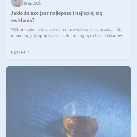
28 lip 2026
Jakie żelazo jest najlepsze i najlepiej się
wchłania?
Wybór suplementu z żelazem może wydawać się prosty – do
momentu, gdy spojrzysz na liczbę dostępnych form i składów.
Lepszy będzie bisglicynian, czy siarczan? Co wpływa na
wchłanianie żelaza i jakie dodatkowe składniki powinien
CZYTAJ
zawierać suplement?