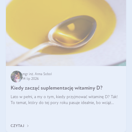
mgr inż. Anna Sobol
14 lip 2026
Kiedy zacząć suplementację witaminy D?
Lato w pełni, a my o tym, kiedy przyjmować witaminę D? Tak!
To temat, który do tej pory roku pasuje idealnie, bo wciąż
zdarza się, że suplementacja tej witaminy pozostawia
wątpliwości. Najczęstsze pytania dotyczą tego, ile trzeba być na
słońcu, aby witami
CZYTAJ