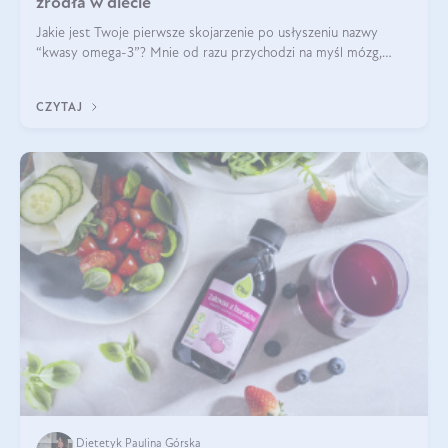
źródła w diecie
Jakie jest Twoje pierwsze skojarzenie po usłyszeniu nazwy
“kwasy omega-3”? Mnie od razu przychodzi na myśl mózg,
wsparcie układu nerwowego i zdrowie skóry. W tym artykule
skupimy się głównie na dwóch kwasach z tej rodziny: DHA oraz
CZYTAJ
EPA.
Dietetyk Paulina Górska