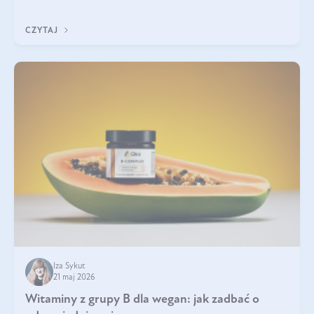
która sprawdza się najlepiej w praktyce. W tym artykule
przyglądamy się temu, jaka forma kreatyny jest najlepsza.
CZYTAJ
Iza Sykut
21 maj 2026
Witaminy z grupy B dla wegan: jak zadbać o