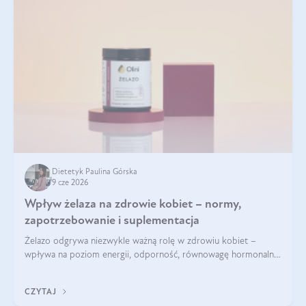
Dietetyk Paulina Górska
9 cze 2026
Wpływ żelaza na zdrowie kobiet – normy,
zapotrzebowanie i suplementacja
Żelazo odgrywa niezwykle ważną rolę w zdrowiu kobiet –
wpływa na poziom energii, odporność, równowagę hormonalną
i prawidłowy przebieg cyklu miesiączkowego oraz ciąży. Jego
niedobór może prowadzić m.in. do zmęczenia, bólów i
CZYTAJ
zawrotów głowy czy problemów z