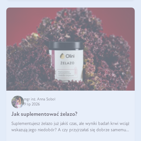
mgr inż. Anna Sobol
9 lip 2026
Jak suplementować żelazo?
Suplementujesz żelazo już jakiś czas, ale wyniki badań krwi wciąż
wskazują jego niedobór? A czy przyjrzałaś się dobrze samemu
sposobowi suplementacji tego mikroelementu? Dowiedz się, jak