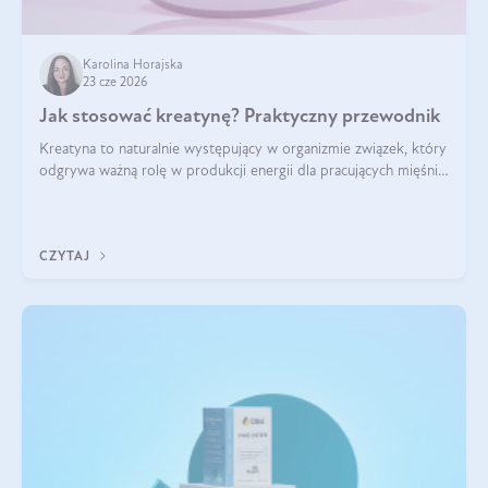
Karolina Horajska
23 cze 2026
Jak stosować kreatynę? Praktyczny przewodnik
Kreatyna to naturalnie występujący w organizmie związek, który
odgrywa ważną rolę w produkcji energii dla pracujących mięśni.
Choć przez lata kojarzono ją głównie ze sportami siłowymi, dziś
jest jednym z najlepiej przebadanych suplementów
stosowanych prze
CZYTAJ