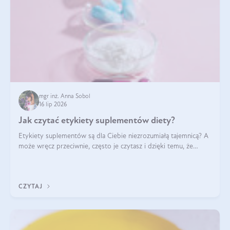
mgr inż. Anna Sobol
16 lip 2026
Jak czytać etykiety suplementów diety?
Etykiety suplementów są dla Ciebie niezrozumiałą tajemnicą? A
może wręcz przeciwnie, często je czytasz i dzięki temu, że
doskonale rozumiesz co jest na nich napisane, dokonujesz
najlepszych dla siebie decyzji zakupowych?
CZYTAJ