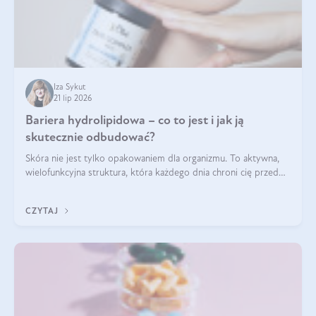
Iza Sykut
21 lip 2026
Bariera hydrolipidowa – co to jest i jak ją
skutecznie odbudować?
Skóra nie jest tylko opakowaniem dla organizmu. To aktywna,
wielofunkcyjna struktura, która każdego dnia chroni cię przed
utratą wody, wahaniami temperatury i czynnikami
środowiskowymi. Jednym z jej kluczowych elementów jest
CZYTAJ
bariera hydrolipidowa.