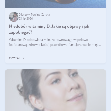
Dietetyk Paulina Górska
23 lip 2026
Niedobór witaminy D. Jakie są objawy i jak
zapobiegać?
Witamina D odpowiada m.in. za równowagę wapniowo-
fosforanową, zdrowie kości, prawidłowe funkcjonowanie mięśni
i wspieranie odporności. Mimo że organizm może ją wytwarzać
pod wpływem słońca, niedobór witaminy D pozostaje częstym
CZYTAJ
problemem.