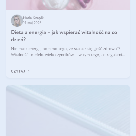
Maria Knapik
14 maj 2026
Dieta a energia – jak wspierać witalność na co
dzień?
Nie masz energii, pomimo tego, że starasz się „jeść zdrowo”?
Witalność to efekt wielu czynników – w tym tego, co regularnie
ląduje na talerzu. Zapotrzebowanie na składniki odżywcze różni
się w zależności od osoby
CZYTAJ