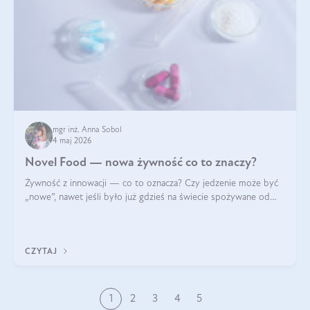
mgr inż. Anna Sobol
4 maj 2026
Novel Food — nowa żywność co to znaczy?
Żywność z innowacji — co to oznacza? Czy jedzenie może być
„nowe”, nawet jeśli było już gdzieś na świecie spożywane od
wieków? Czy w składnikach spożywczych mogą być obecne
jakieś nanomateriały? Dowiesz się tego z niniejszego artykułu:
poznasz definicję n
CZYTAJ
1
2
3
4
5