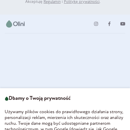
Akceptuję
Regulamin
i
Politykę prywatności
.
ul. Strzegomska 49
693 222 687
58-160 Świebodzice
Dbamy o Twoją prywatność
sklep@olini.pl
Polska
NIP 8860027066
Używamy plików cookies do prawidłowego działania strony,
REGON 890213034
personalizacji reklam, mierzenia ich skuteczności oraz analizy
ruchu. Twoje dane mogą być udostępniane partnerom
INFORMACJE
technologicznym, w tym Google (
dowiedz się, jak Google