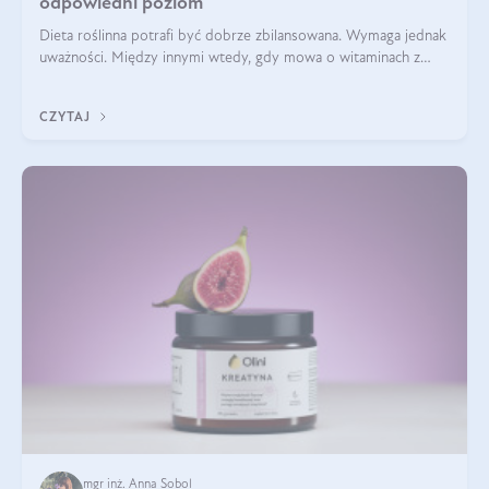
odpowiedni poziom
Dieta roślinna potrafi być dobrze zbilansowana. Wymaga jednak
uważności. Między innymi wtedy, gdy mowa o witaminach z
grupy B. Te składniki nie działają w pojedynkę. Tworzą system
naczyń połączonych.
CZYTAJ
mgr inż. Anna Sobol