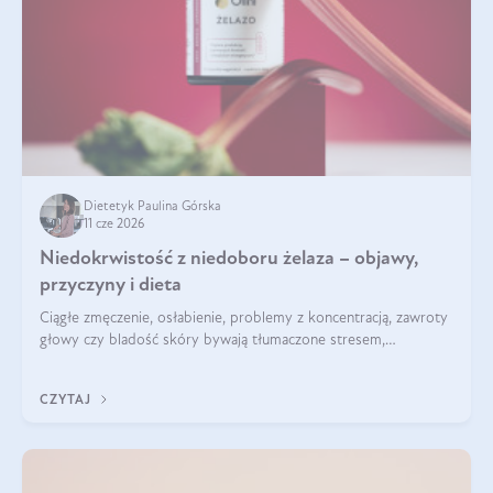
Dietetyk Paulina Górska
11 cze 2026
Niedokrwistość z niedoboru żelaza – objawy,
przyczyny i dieta
Ciągłe zmęczenie, osłabienie, problemy z koncentracją, zawroty
głowy czy bladość skóry bywają tłumaczone stresem,
przepracowaniem lub niedoborem snu. Tymczasem ich
przyczyną może być niedokrwistość z niedoboru żelaza.
CZYTAJ