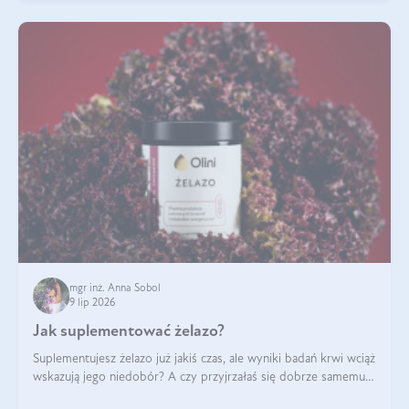
mgr inż. Anna Sobol
9 lip 2026
Jak suplementować żelazo?
Suplementujesz żelazo już jakiś czas, ale wyniki badań krwi wciąż
wskazują jego niedobór? A czy przyjrzałaś się dobrze samemu
sposobowi suplementacji tego mikroelementu? Dowiedz się, jak