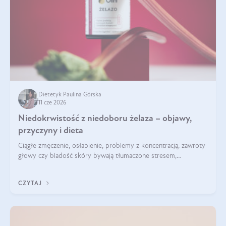
Dietetyk Paulina Górska
11 cze 2026
Niedokrwistość z niedoboru żelaza – objawy,
przyczyny i dieta
Ciągłe zmęczenie, osłabienie, problemy z koncentracją, zawroty
głowy czy bladość skóry bywają tłumaczone stresem,
przepracowaniem lub niedoborem snu. Tymczasem ich
przyczyną może być niedokrwistość z niedoboru żelaza.
CZYTAJ