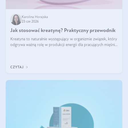
Karolina Horajska
23 cze 2026
Jak stosować kreatynę? Praktyczny przewodnik
Kreatyna to naturalnie występujący w organizmie związek, który
odgrywa ważną rolę w produkcji energii dla pracujących mięśni.
Choć przez lata kojarzono ją głównie ze sportami siłowymi, dziś
jest jednym z najlepiej przebadanych suplementów
stosowanych prze
CZYTAJ