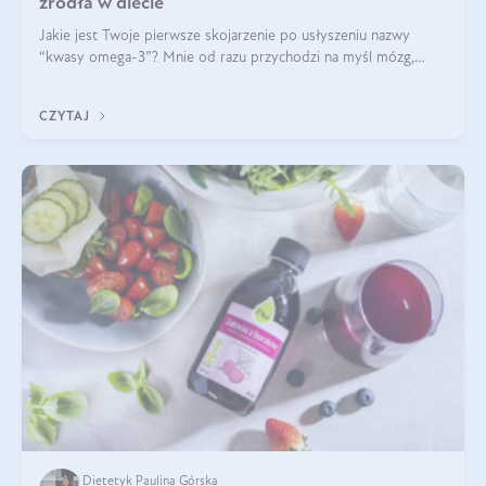
źródła w diecie
Jakie jest Twoje pierwsze skojarzenie po usłyszeniu nazwy
“kwasy omega-3”? Mnie od razu przychodzi na myśl mózg,
wsparcie układu nerwowego i zdrowie skóry. W tym artykule
skupimy się głównie na dwóch kwasach z tej rodziny: DHA oraz
CZYTAJ
EPA.
Dietetyk Paulina Górska