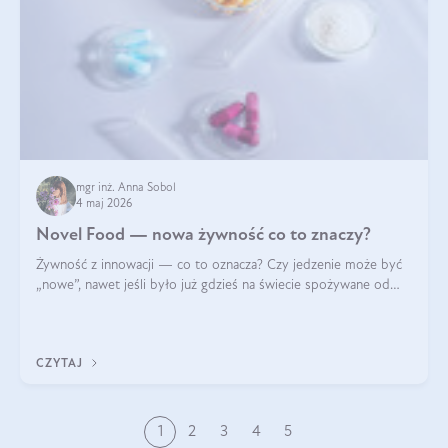
mgr inż. Anna Sobol
4 maj 2026
Novel Food — nowa żywność co to znaczy?
Żywność z innowacji — co to oznacza? Czy jedzenie może być
„nowe”, nawet jeśli było już gdzieś na świecie spożywane od
wieków? Czy w składnikach spożywczych mogą być obecne
jakieś nanomateriały? Dowiesz się tego z niniejszego artykułu:
poznasz definicję n
CZYTAJ
1
2
3
4
5