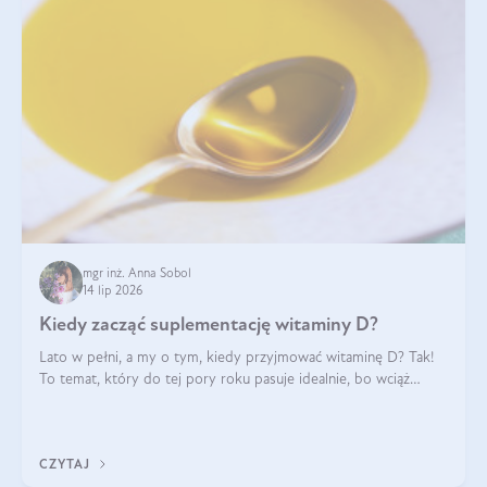
mgr inż. Anna Sobol
14 lip 2026
Kiedy zacząć suplementację witaminy D?
Lato w pełni, a my o tym, kiedy przyjmować witaminę D? Tak!
To temat, który do tej pory roku pasuje idealnie, bo wciąż
zdarza się, że suplementacja tej witaminy pozostawia
wątpliwości. Najczęstsze pytania dotyczą tego, ile trzeba być na
słońcu, aby witami
CZYTAJ