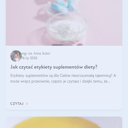
mgr inż. Anna Sobol
16 lip 2026
Jak czytać etykiety suplementów diety?
Etykiety suplementów są dla Ciebie niezrozumiałą tajemnicą? A
może wręcz przeciwnie, często je czytasz i dzięki temu, że
doskonale rozumiesz co jest na nich napisane, dokonujesz
najlepszych dla siebie decyzji zakupowych?
CZYTAJ