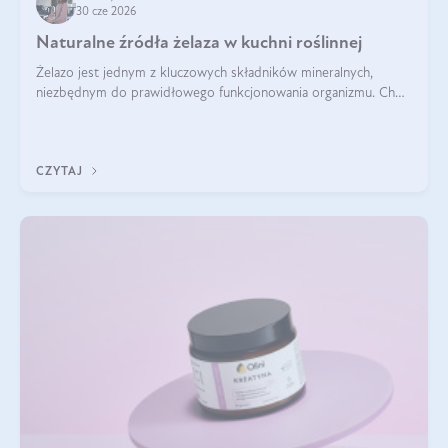
30 cze 2026
Naturalne źródła żelaza w kuchni roślinnej
Żelazo jest jednym z kluczowych składników mineralnych,
niezbędnym do prawidłowego funkcjonowania organizmu. Choć
często uważa się, że występuje głównie w produktach
odzwierzęcych, kuchnia roślinna oferuje wiele wartościowych
źródeł tego pierwiastka.
CZYTAJ