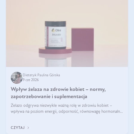
Dietetyk Paulina Górska
9 cze 2026
Wpływ żelaza na zdrowie kobiet – normy,
zapotrzebowanie i suplementacja
Żelazo odgrywa niezwykle ważną rolę w zdrowiu kobiet –
wpływa na poziom energii, odporność, równowagę hormonalną
i prawidłowy przebieg cyklu miesiączkowego oraz ciąży. Jego
niedobór może prowadzić m.in. do zmęczenia, bólów i
CZYTAJ
zawrotów głowy czy problemów z