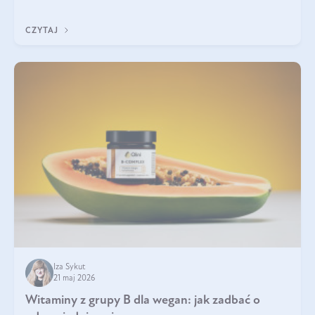
która sprawdza się najlepiej w praktyce. W tym artykule
przyglądamy się temu, jaka forma kreatyny jest najlepsza.
CZYTAJ
Iza Sykut
21 maj 2026
Witaminy z grupy B dla wegan: jak zadbać o