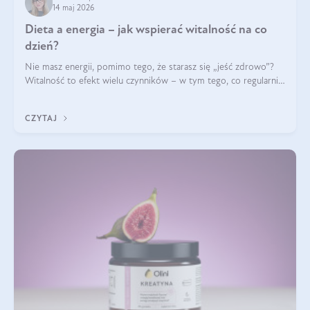
14 maj 2026
Dieta a energia – jak wspierać witalność na co
dzień?
Nie masz energii, pomimo tego, że starasz się „jeść zdrowo”?
Witalność to efekt wielu czynników – w tym tego, co regularnie
ląduje na talerzu. Zapotrzebowanie na składniki odżywcze różni
się w zależności od osoby
CZYTAJ