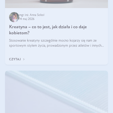
mgr inż. Anna Sobol
14 maj 2026
Kreatyna – co to jest, jak działa i co daje
kobietom?
Stosowanie kreatyny szczególnie mocno kojarzy się nam ze
sportowym stylem życia, prowadzonym przez atletów i innych
miłośników aktywności fizycznej. Nie bez powodu: faktycznie,
ten naturalny metabolit aminokwasów poprawia wydolność i
CZYTAJ
zwiększa masę