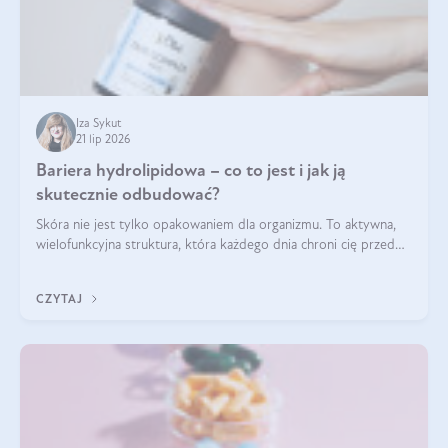
Iza Sykut
21 lip 2026
Bariera hydrolipidowa – co to jest i jak ją
skutecznie odbudować?
Skóra nie jest tylko opakowaniem dla organizmu. To aktywna,
wielofunkcyjna struktura, która każdego dnia chroni cię przed
utratą wody, wahaniami temperatury i czynnikami
środowiskowymi. Jednym z jej kluczowych elementów jest
CZYTAJ
bariera hydrolipidowa.