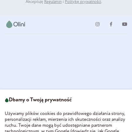
Akceptuję
Regulamin
i
Politykę prywatności
.
ul. Strzegomska 49
693 222 687
58-160 Świebodzice
Dbamy o Twoją prywatność
sklep@olini.pl
Polska
NIP 8860027066
Używamy plików cookies do prawidłowego działania strony,
REGON 890213034
personalizacji reklam, mierzenia ich skuteczności oraz analizy
ruchu. Twoje dane mogą być udostępniane partnerom
INFORMACJE
technologicznym, w tym Google (
dowiedz się, jak Google