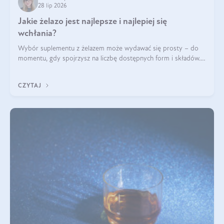
28 lip 2026
Jakie żelazo jest najlepsze i najlepiej się
wchłania?
Wybór suplementu z żelazem może wydawać się prosty – do
momentu, gdy spojrzysz na liczbę dostępnych form i składów.
Lepszy będzie bisglicynian, czy siarczan? Co wpływa na
wchłanianie żelaza i jakie dodatkowe składniki powinien
CZYTAJ
zawierać suplement?