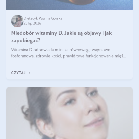
Dietetyk Paulina Górska
23 lip 2026
Niedobór witaminy D. Jakie są objawy i jak
zapobiegać?
Witamina D odpowiada m.in. za równowagę wapniowo-
fosforanową, zdrowie kości, prawidłowe funkcjonowanie mięśni
i wspieranie odporności. Mimo że organizm może ją wytwarzać
pod wpływem słońca, niedobór witaminy D pozostaje częstym
CZYTAJ
problemem.