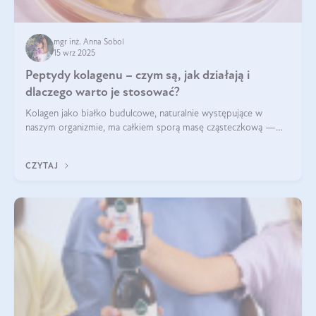
mgr inż. Anna Sobol
15 wrz 2025
Peptydy kolagenu – czym są, jak działają i
dlaczego warto je stosować?
Kolagen jako białko budulcowe, naturalnie występujące w
naszym organizmie, ma całkiem sporą masę cząsteczkową —
nawet do 300 kDa. Jeśli chcielibyśmy suplementować go w tej
formie, byłby trudno strawialny. Aby był lepiej przyswajalny i
CZYTAJ
bardziej biodostępny