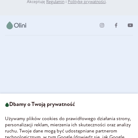
Akceptuję
Regulamin
i
Politykę prywatności
.
ul. Strzegomska 49
693 222 687
58-160 Świebodzice
Dbamy o Twoją prywatność
sklep@olini.pl
Polska
NIP 8860027066
Używamy plików cookies do prawidłowego działania strony,
REGON 890213034
personalizacji reklam, mierzenia ich skuteczności oraz analizy
ruchu. Twoje dane mogą być udostępniane partnerom
INFORMACJE
technologicznym, w tym Google (
dowiedz się, jak Google