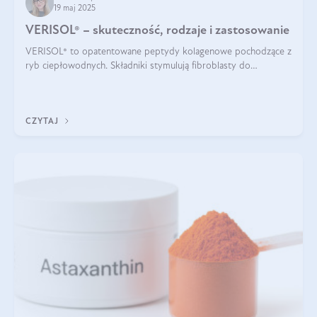
19 maj 2025
VERISOL® – skuteczność, rodzaje i zastosowanie
VERISOL® to opatentowane peptydy kolagenowe pochodzące z
ryb ciepłowodnych. Składniki stymulują fibroblasty do
produkcji kolagenu i elastyny w skórze. Kolagen VERISOL®
zapewnia wysoką biodostępność i umożliwia skuteczne dotarcie
do komórek skóry.
CZYTAJ