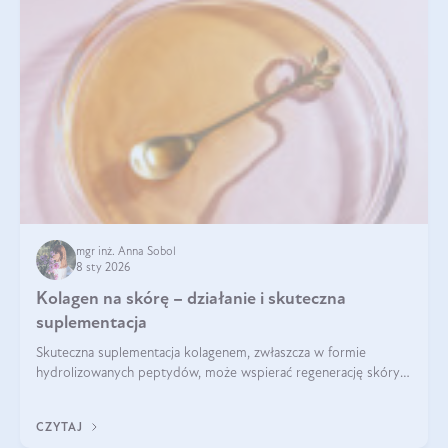
mgr inż. Anna Sobol
8 sty 2026
Kolagen na skórę – działanie i skuteczna
suplementacja
Skuteczna suplementacja kolagenem, zwłaszcza w formie
hydrolizowanych peptydów, może wspierać regenerację skóry i
poprawiać jej wygląd, jeśli jest połączona z odpowiednią dietą i
regularnością stosowania.
CZYTAJ