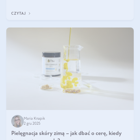
każdy typ ma swoje unikatowe właściwości. Dla skóry najlepiej
sprawdza się kolagen rybi, a dla wspierania stawów — kolagen
CZYTAJ
bydlęcy.
Maria Knapik
2 gru 2025
Pielęgnacja skóry zimą – jak dbać o cerę, kiedy