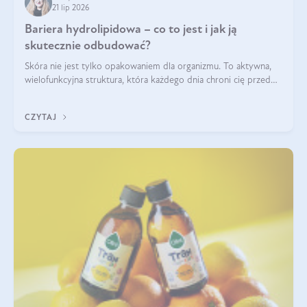
21 lip 2026
Bariera hydrolipidowa – co to jest i jak ją
skutecznie odbudować?
Skóra nie jest tylko opakowaniem dla organizmu. To aktywna,
wielofunkcyjna struktura, która każdego dnia chroni cię przed
utratą wody, wahaniami temperatury i czynnikami
środowiskowymi. Jednym z jej kluczowych elementów jest
CZYTAJ
bariera hydrolipidowa.