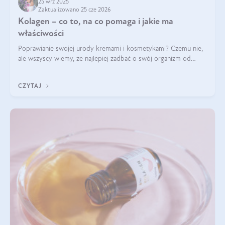
25 wrz 2025
Zaktualizowano 25 cze 2026
Kolagen – co to, na co pomaga i jakie ma
właściwości
Poprawianie swojej urody kremami i kosmetykami? Czemu nie,
ale wszyscy wiemy, że najlepiej zadbać o swój organizm od
wewnątrz — to solidna podstawa do tego, by nasz wygląd
zewnętrzny prezentował się zdrowo i atrakcyjnie. Stosowanie
CZYTAJ
wysokiej jakości suplem