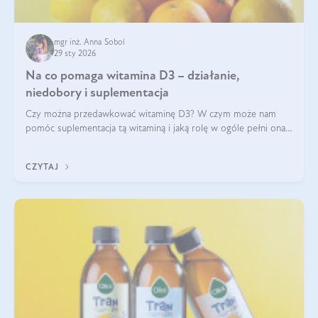
mgr inż. Anna Sobol
29 sty 2026
Na co pomaga witamina D3 – działanie,
niedobory i suplementacja
Czy można przedawkować witaminę D3? W czym może nam
pomóc suplementacja tą witaminą i jaką rolę w ogóle pełni ona
w naszym ciele? Powszechnie wiadomo, że jej przyjmowanie
zalecane jest jesienią i zimą, ale czy wiesz, dlaczego warto to
CZYTAJ
robić?