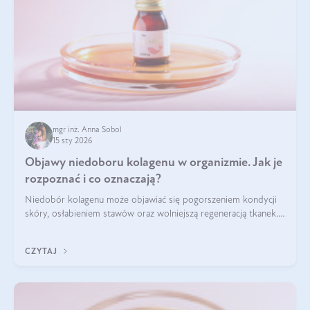
mgr inż. Anna Sobol
15 sty 2026
Objawy niedoboru kolagenu w organizmie. Jak je
rozpoznać i co oznaczają?
Niedobór kolagenu może objawiać się pogorszeniem kondycji
skóry, osłabieniem stawów oraz wolniejszą regeneracją tkanek.
Do najczęstszych sygnałów należą utrata jędrności i
elastyczności skóry, bóle stawów, łamliwość paznokci oraz
CZYTAJ
osłabienie włosów.