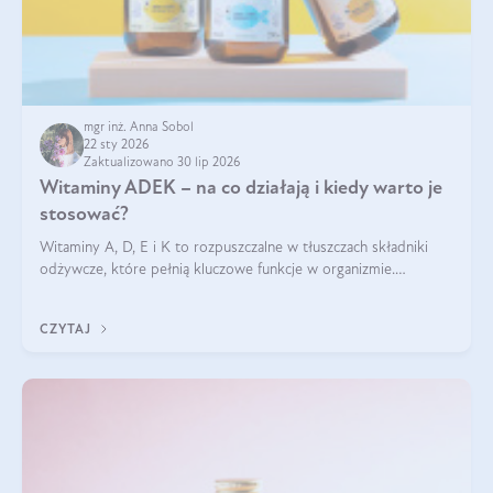
mgr inż. Anna Sobol
22 sty 2026
Zaktualizowano 30 lip 2026
Witaminy ADEK – na co działają i kiedy warto je
stosować?
Witaminy A, D, E i K to rozpuszczalne w tłuszczach składniki
odżywcze, które pełnią kluczowe funkcje w organizmie.
Wspierają zdrowie skóry i wzroku, odporność, prawidłową
krzepliwość krwi oraz mineralizację kości.
CZYTAJ