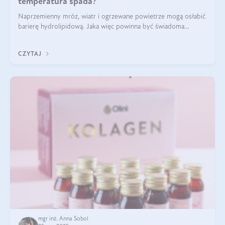
temperatura spada?
Naprzemienny mróz, wiatr i ogrzewane powietrze mogą osłabić
barierę hydrolipidową. Jaka więc powinna być świadoma
pielęgnacja w okresie chłodnych miesięcy?
CZYTAJ
mgr inż. Anna Sobol