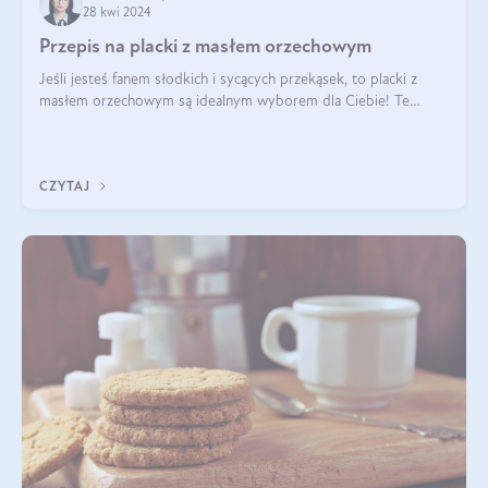
28 kwi 2024
Przepis na placki z masłem orzechowym
Jeśli jesteś fanem słodkich i sycących przekąsek, to placki z
masłem orzechowym są idealnym wyborem dla Ciebie! Te
pyszne placuszki, idealne na śniadanie lub podwieczorek z
pewnością dostarczą Ci ener
CZYTAJ