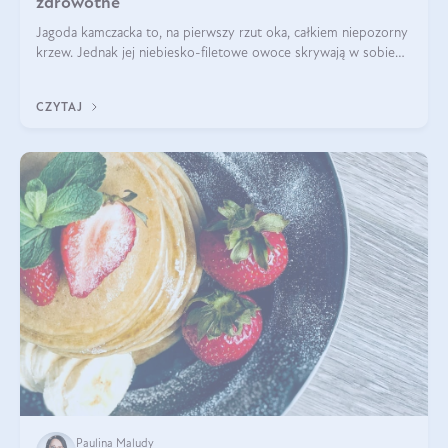
zdrowotne
Jagoda kamczacka to, na pierwszy rzut oka, całkiem niepozorny
krzew. Jednak jej niebiesko-filetowe owoce skrywają w sobie
wiele dobra. Jakie właściwości ma jagoda kamczacka? Poznasz je
w tym wpisie!
CZYTAJ
Paulina Maludy