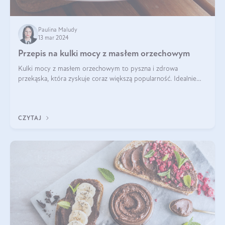
Paulina Maludy
13 mar 2024
Przepis na kulki mocy z masłem orzechowym
Kulki mocy z masłem orzechowym to pyszna i zdrowa
przekąska, która zyskuje coraz większą popularność. Idealnie
sprawdza się jako energetyczny dodatek do diety czy zdrowe
słodycze. Czym są te pyszne ku
CZYTAJ