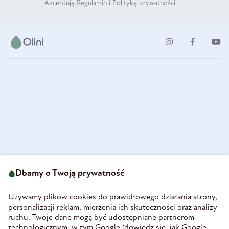
Akceptuję
Regulamin
i
Politykę prywatności
.
ul. Strzegomska 49
693 222 687
58-160 Świebodzice
Dbamy o Twoją prywatność
sklep@olini.pl
Polska
NIP 8860027066
Używamy plików cookies do prawidłowego działania strony,
REGON 890213034
personalizacji reklam, mierzenia ich skuteczności oraz analizy
ruchu. Twoje dane mogą być udostępniane partnerom
INFORMACJE
technologicznym, w tym Google (
dowiedz się, jak Google