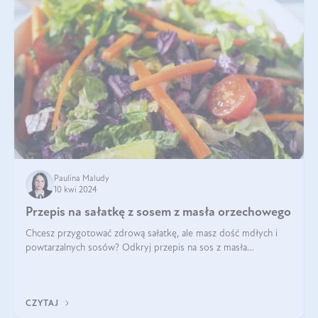
Paulina Maludy
10 kwi 2024
Przepis na sałatkę z sosem z masła orzechowego
Chcesz przygotować zdrową sałatkę, ale masz dość mdłych i
powtarzalnych sosów? Odkryj przepis na sos z masła
orzechowego i sosu sojowego, idealny zdrowy sos orzechowy
do sałatki, którą przygotowała dl
CZYTAJ