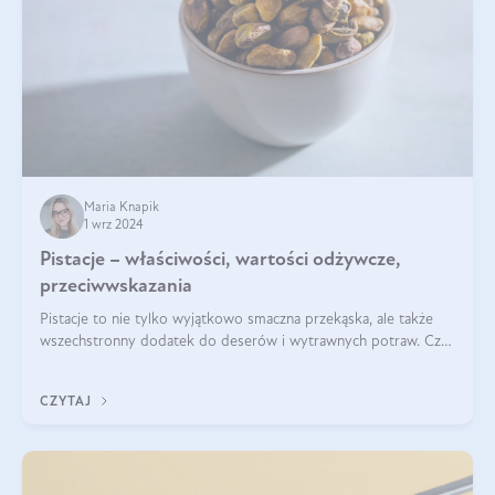
Maria Knapik
1 wrz 2024
Pistacje – właściwości, wartości odżywcze,
przeciwwskazania
Pistacje to nie tylko wyjątkowo smaczna przekąska, ale także
wszechstronny dodatek do deserów i wytrawnych potraw. Czy
pistacje są zdrowe? Jakie są ich właściwości? Gdzie rosną i czy
każdy może się ni
CZYTAJ