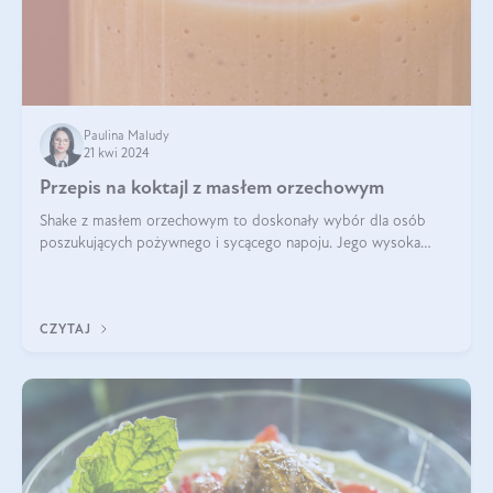
Paulina Maludy
21 kwi 2024
Przepis na koktajl z masłem orzechowym
Shake z masłem orzechowym to doskonały wybór dla osób
poszukujących pożywnego i sycącego napoju. Jego wysoka
zawartość białka sprawia, że jest idealnym uzupełnieniem diety,
szczególnie dla osób aktywn
CZYTAJ