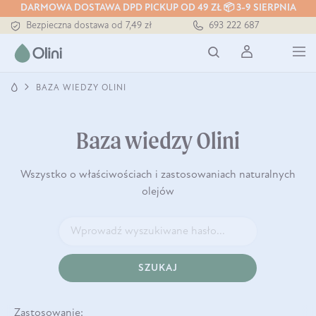
DARMOWA DOSTAWA DPD PICKUP OD 49 ZŁ 📦 3-9 SIERPNIA
Bezpieczna dostawa od 7,49 zł
693 222 687
Darmowa dostawa od 199 zł
Tłoczony zawsze na zimno
BAZA WIEDZY OLINI
Baza wiedzy Olini
Wszystko o właściwościach i zastosowaniach naturalnych
olejów
SZUKAJ
Zastosowanie: