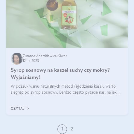
Zuzanna Adamkiewicz-Kiwer
12 lip 2023
Syrop sosnowy na kaszel suchy czy mokry?
Wyjaśniamy!
W poszukiwaniu naturalnych metod łagodzenia kaszlu warto
sięgnąć po syrop sosnowy. Bardzo często pytacie nas, na jaki
kaszel warto go stosować? Czy syrop sosnowy można
przyjmować na noc? Czy syrop s
CZYTAJ
1
2