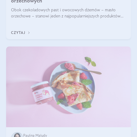
orzechowych
Obok czekoladowych past i owocowych dżemów – masło
orzechowe – stanowi jeden z najpopularniejszych produktów
żywieniowych i element wielu diet. Dobre masło orzechowe
naturalne to skarbnica protein ora
CZYTAJ
Paulina Maludy