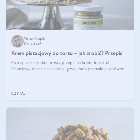
Maria Knapik
8 wrz 2024
Krem pistacjowy do tortu – jak zrobić? Przepis
Poznaj nasz szybki i prosty przepis na krem do tortu!
Pistacjowy deser z aksamitną, gęstą masą posmakuje zarówno
domownikom, jak i gościom. Dzięki niemu każdy kawałek ciasta
będzie prawdziwą ucztą dla
CZYTAJ