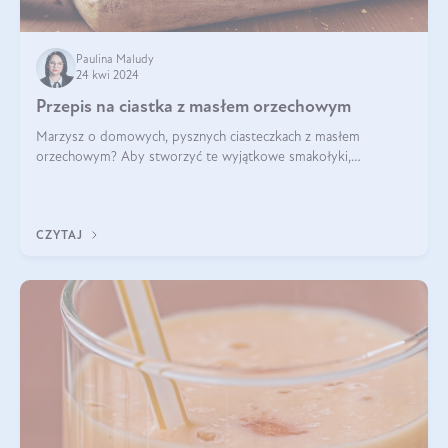
Paulina Maludy
24 kwi 2024
Przepis na ciastka z masłem orzechowym
Marzysz o domowych, pysznych ciasteczkach z masłem
orzechowym? Aby stworzyć te wyjątkowe smakołyki,
potrzebujesz kilku prostych składników takich jak masło
orzechowe, jajko, kawałki orzechów, mąka psz
CZYTAJ