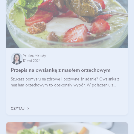
Paulina Maludy
17 kwi 2024
Przepis na owsiankę z masłem orzechowym
Szukasz pomysłu na zdrowe i pożywne śniadanie? Owsianka z
masłem orzechowym to doskonały wybór. W połączeniu z
dodatkami takimi jak banany, orzechy i syrop klonowy, stworzy
idealną kombinację smaków o
CZYTAJ