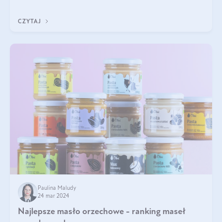
przyjaciele. W jaki sposób mogę psu podać masło orzechowe?
Czy jest ono bezpieczne d
CZYTAJ
Paulina Maludy
24 mar 2024
Najlepsze masło orzechowe - ranking maseł