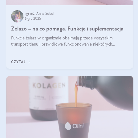
mgr inż. Anna Sobol
16 gru 2025
Żelazo – na co pomaga. Funkcje i suplementacja
Funkcje żelaza w organizmie obejmują przede wszystkim
transport tlenu i prawidłowe funkcjonowanie niektórych
enzymów. Żelazo odpowiada też za działanie układu
immunologicznego i nerwowego, szczególnie na wczesnym
CZYTAJ
etapie życia.