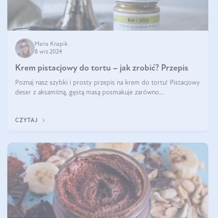
Maria Knapik
8 wrz 2024
Krem pistacjowy do tortu – jak zrobić? Przepis
Poznaj nasz szybki i prosty przepis na krem do tortu! Pistacjowy
deser z aksamitną, gęstą masą posmakuje zarówno
domownikom, jak i gościom. Dzięki niemu każdy kawałek ciasta
będzie prawdziwą ucztą dla
CZYTAJ