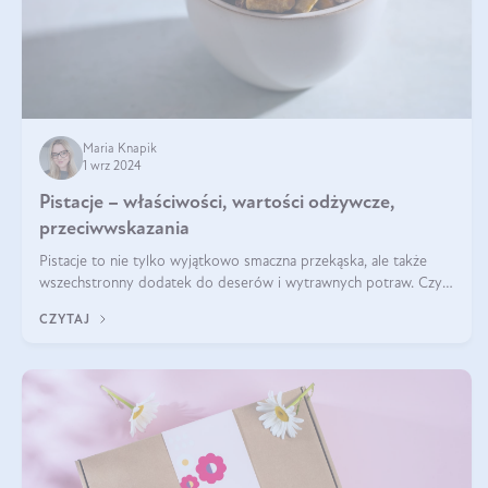
Maria Knapik
1 wrz 2024
Pistacje – właściwości, wartości odżywcze,
przeciwwskazania
Pistacje to nie tylko wyjątkowo smaczna przekąska, ale także
wszechstronny dodatek do deserów i wytrawnych potraw. Czy
pistacje są zdrowe? Jakie są ich właściwości? Gdzie rosną i czy
CZYTAJ
każdy może się ni