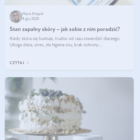
Maria Knapik
4 gru 2025
Stan zapalny skóry – jak sobie z nim poradzić?
Kiedy skóra się buntuje, trudno od razu stwierdzić dlaczego.
Uboga dieta, stres, zła higiena snu, brak ochrony
przeciwsłonecznej – powodów nasilenia stanów zapalnych może
być wiele. Jak poradzić sobie z ich przyczynami i skutkami?
CZYTAJ