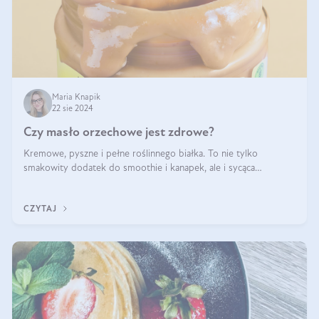
Maria Knapik
22 sie 2024
Czy masło orzechowe jest zdrowe?
Kremowe, pyszne i pełne roślinnego białka. To nie tylko
smakowity dodatek do smoothie i kanapek, ale i sycąca
przekąska dla całej rodziny. Czy warto jeść masło orzechowe?
Jakie są korzyści zdrowotne
CZYTAJ