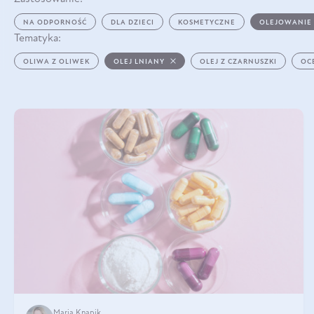
NA ODPORNOŚĆ
DLA DZIECI
KOSMETYCZNE
OLEJOWANIE
Tematyka:
OLIWA Z OLIWEK
OLEJ LNIANY
OLEJ Z CZARNUSZKI
OC
Maria Knapik