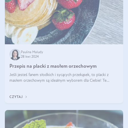
Paulina Maludy
28 kwi 2024
Przepis na placki z masłem orzechowym
Jeśli jesteś fanem słodkich i sycących przekąsek, to placki z
masłem orzechowym są idealnym wyborem dla Ciebie! Te
pyszne placuszki, idealne na śniadanie lub podwieczorek z
pewnością dostarczą Ci ener
CZYTAJ