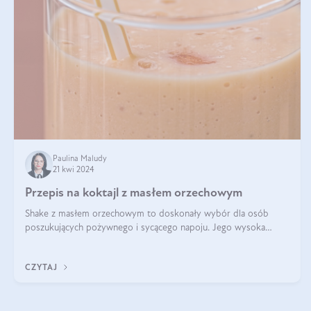
Paulina Maludy
21 kwi 2024
Przepis na koktajl z masłem orzechowym
Shake z masłem orzechowym to doskonały wybór dla osób
poszukujących pożywnego i sycącego napoju. Jego wysoka
zawartość białka sprawia, że jest idealnym uzupełnieniem diety,
szczególnie dla osób aktywn
CZYTAJ