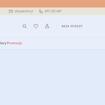
sklep@olini.pl
693 222 687
BAZA WIEDZY
lery
Promocje