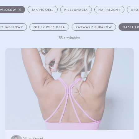
 WŁOSÓW
JAK PIĆ OLEJ
PIELĘGNACJA
NA PREZENT
ARO
ET JABŁKOWY
OLEJ Z WIESIOŁKA
ZAKWAS Z BURAKÓW
MASŁA I 
55 artykułów
Maria Knapik