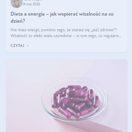
14 maj 2026
Dieta a energia – jak wspierać witalność na co
dzień?
Nie masz energii, pomimo tego, że starasz się „jeść zdrowo”?
Witalność to efekt wielu czynników – w tym tego, co regularnie
ląduje na talerzu. Zapotrzebowanie na składniki odżywcze różni
CZYTAJ
się w zależności od osoby