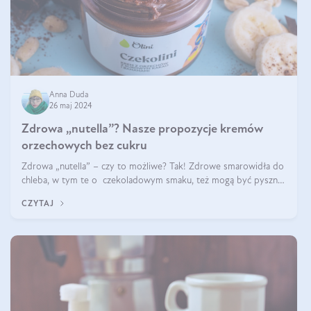
Anna Duda
26 maj 2024
Zdrowa „nutella”? Nasze propozycje kremów
orzechowych bez cukru
Zdrowa „nutella” – czy to możliwe? Tak! Zdrowe smarowidła do
chleba, w tym te o czekoladowym smaku, też mogą być pyszne.
Przeczytaj nasz artykuł i dowiedz się więcej!
CZYTAJ