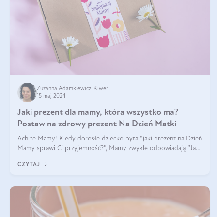
Zuzanna Adamkiewicz-Kiwer
15 maj 2024
Jaki prezent dla mamy, która wszystko ma?
Postaw na zdrowy prezent Na Dzień Matki
Ach te Mamy! Kiedy dorosłe dziecko pyta “jaki prezent na Dzień
Mamy sprawi Ci przyjemność?”, Mamy zwykle odpowiadają ”Ja
już wszystko mam!”. Co roku to samo. Jak więc wybrać zdrowy
CZYTAJ
prezent na Dzień Ma