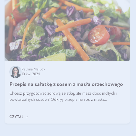
Paulina Maludy
10 kwi 2024
Przepis na sałatkę z sosem z masła orzechowego
Chcesz przygotować zdrową sałatkę, ale masz dość mdłych i
powtarzalnych sosów? Odkryj przepis na sos z masła
orzechowego i sosu sojowego, idealny zdrowy sos orzechowy
do sałatki, którą przygotowała dl
CZYTAJ