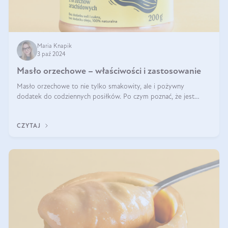
Maria Knapik
3 paź 2024
Masło orzechowe – właściwości i zastosowanie
Masło orzechowe to nie tylko smakowity, ale i pożywny
dodatek do codziennych posiłków. Po czym poznać, że jest
wysokiej jakości? Do jakich przepisów najlepiej je wykorzystać?
Czym różni się od pasty
CZYTAJ