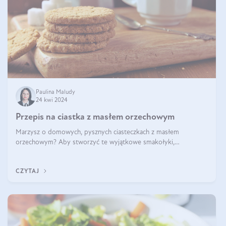
Paulina Maludy
24 kwi 2024
Przepis na ciastka z masłem orzechowym
Marzysz o domowych, pysznych ciasteczkach z masłem
orzechowym? Aby stworzyć te wyjątkowe smakołyki,
potrzebujesz kilku prostych składników takich jak masło
orzechowe, jajko, kawałki orzechów, mąka psz
CZYTAJ