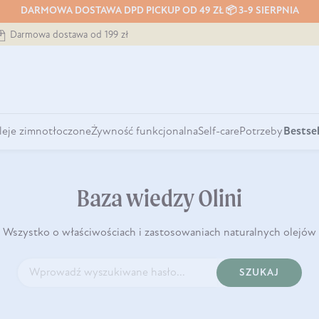
DARMOWA DOSTAWA DPD PICKUP OD 49 ZŁ 📦 3-9 SIERPNIA
Darmowa dostawa od 199 zł
leje zimnotłoczone
Żywność funkcjonalna
Self-care
Potrzeby
Bestsel
Baza wiedzy Olini
Wszystko o właściwościach i zastosowaniach naturalnych olejów
SZUKAJ