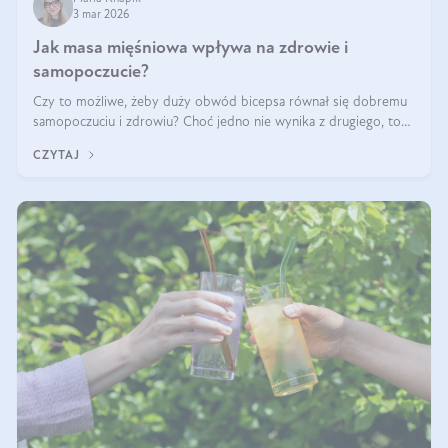
3 mar 2026
Jak masa mięśniowa wpływa na zdrowie i
samopoczucie?
Czy to możliwe, żeby duży obwód bicepsa równał się dobremu
samopoczuciu i zdrowiu? Choć jedno nie wynika z drugiego, to
jest między nimi powiązanie – masa mięśniowa może znacznie
CZYTAJ
poprawić jakość życia. W jaki sposób? W tym wpisie wszystko
wyjaśnimy.