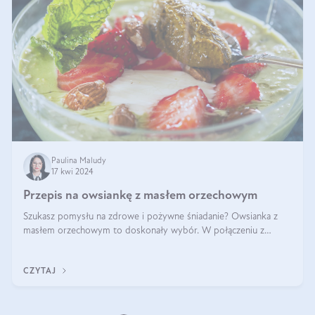
Paulina Maludy
17 kwi 2024
Przepis na owsiankę z masłem orzechowym
Szukasz pomysłu na zdrowe i pożywne śniadanie? Owsianka z
masłem orzechowym to doskonały wybór. W połączeniu z
dodatkami takimi jak banany, orzechy i syrop klonowy, stworzy
idealną kombinację smaków o
CZYTAJ