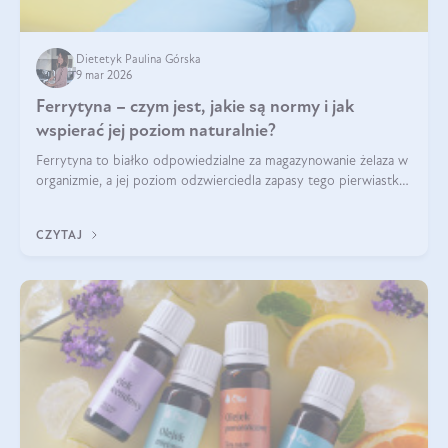
Dietetyk Paulina Górska
9 mar 2026
Ferrytyna – czym jest, jakie są normy i jak
wspierać jej poziom naturalnie?
Ferrytyna to białko odpowiedzialne za magazynowanie żelaza w
organizmie, a jej poziom odzwierciedla zapasy tego pierwiastka.
Warto dowiedzieć się więcej na jej temat, ponieważ niedobór
ferrytyny daje objawy, które mogą utrudniać codzienne
CZYTAJ
funkcjonowanie (