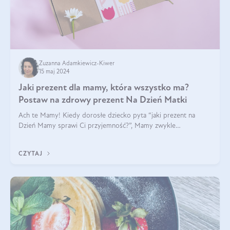
Zuzanna Adamkiewicz-Kiwer
15 maj 2024
Jaki prezent dla mamy, która wszystko ma?
Postaw na zdrowy prezent Na Dzień Matki
Ach te Mamy! Kiedy dorosłe dziecko pyta “jaki prezent na
Dzień Mamy sprawi Ci przyjemność?”, Mamy zwykle
odpowiadają ”Ja już wszystko mam!”. Co roku to samo. Jak
więc wybrać zdrowy prezent na Dzień Ma
CZYTAJ