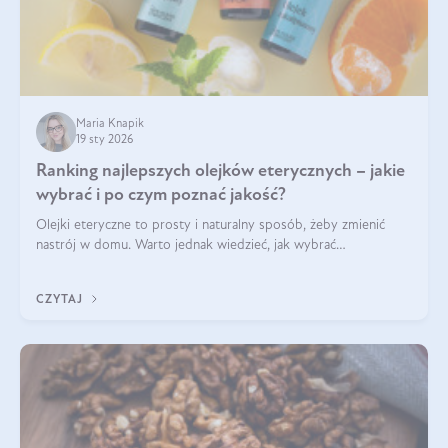
Maria Knapik
19 sty 2026
Ranking najlepszych olejków eterycznych – jakie
wybrać i po czym poznać jakość?
Olejki eteryczne to prosty i naturalny sposób, żeby zmienić
nastrój w domu. Warto jednak wiedzieć, jak wybrać
odpowiednie produkty. Po czym poznać, że są one dobrej
jakości? Jakie olejki eteryczne są najlepsze? Poznaj najważniejsze
CZYTAJ
kryteria wyboru!