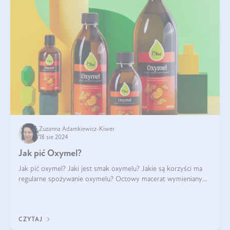
Zuzanna Adamkiewicz-Kiwer
18 sie 2024
Jak pić Oxymel?
Jak pić oxymel? Jaki jest smak oxymelu? Jakie są korzyści ma
regularne spożywanie oxymelu? Octowy macerat wymieniany
był jak lek już w renesansowych farmakopeach. Obecnie wraca
do łask. Nie mogło zabr
CZYTAJ