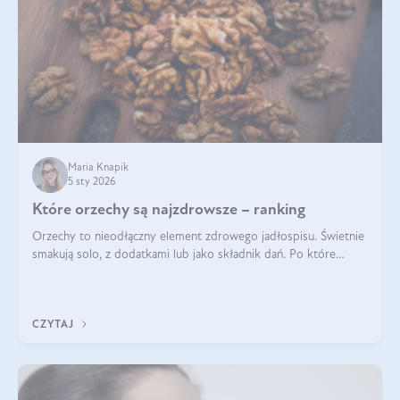
Maria Knapik
5 sty 2026
Które orzechy są najzdrowsze – ranking
Orzechy to nieodłączny element zdrowego jadłospisu. Świetnie
smakują solo, z dodatkami lub jako składnik dań. Po które
orzechy warto sięgać zamiast niezdrowej przekąski? Dowiesz
się z tego tekstu!
CZYTAJ