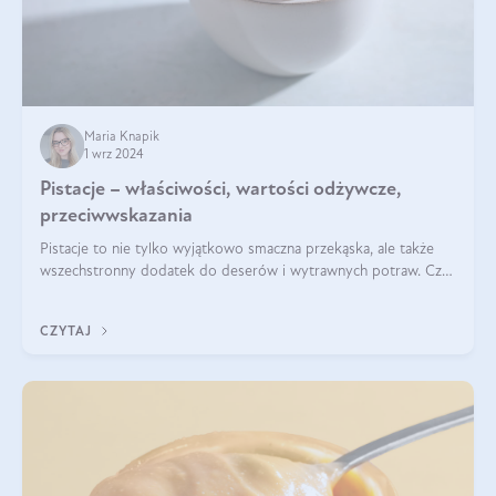
Maria Knapik
1 wrz 2024
Pistacje – właściwości, wartości odżywcze,
przeciwwskazania
Pistacje to nie tylko wyjątkowo smaczna przekąska, ale także
wszechstronny dodatek do deserów i wytrawnych potraw. Czy
pistacje są zdrowe? Jakie są ich właściwości? Gdzie rosną i czy
każdy może się ni
CZYTAJ