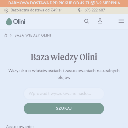
Tłoczony zawsze na zimno
DARMOWA DOSTAWA DPD PICKUP OD 49 ZŁ 📦 3-9 SIERPNIA
Bezpieczna dostawa od 7,49 zł
693 222 687
Darmowa dostawa od 199 zł
Tłoczony zawsze na zimno
BAZA WIEDZY OLINI
Baza wiedzy Olini
Wszystko o właściwościach i zastosowaniach naturalnych
olejów
SZUKAJ
Zastosowanie: