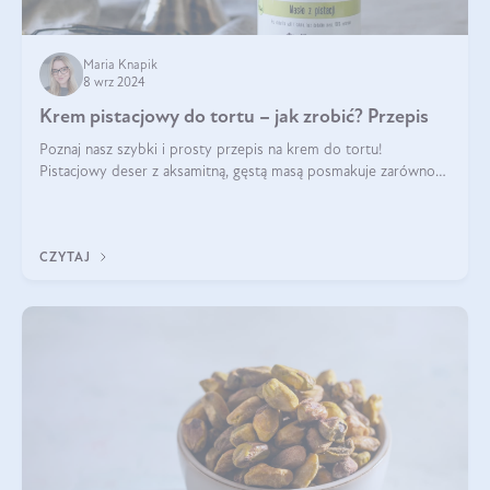
Maria Knapik
8 wrz 2024
Krem pistacjowy do tortu – jak zrobić? Przepis
Poznaj nasz szybki i prosty przepis na krem do tortu!
Pistacjowy deser z aksamitną, gęstą masą posmakuje zarówno
domownikom, jak i gościom. Dzięki niemu każdy kawałek ciasta
będzie prawdziwą ucztą dla
CZYTAJ