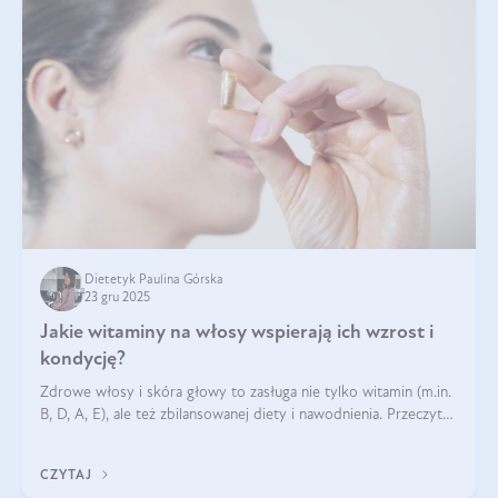
Dietetyk Paulina Górska
23 gru 2025
Jakie witaminy na włosy wspierają ich wzrost i
kondycję?
Zdrowe włosy i skóra głowy to zasługa nie tylko witamin (m.in.
B, D, A, E), ale też zbilansowanej diety i nawodnienia. Przeczytaj
nasz artykuł i dowiedz się, które składniki najskuteczniej hamują
wypadanie włosów.
CZYTAJ