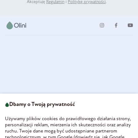
Akceptuję
Regulamin
i
Politykę prywatności
.
ul. Strzegomska 49
693 222 687
58-160 Świebodzice
Dbamy o Twoją prywatność
sklep@olini.pl
Polska
NIP 8860027066
Używamy plików cookies do prawidłowego działania strony,
REGON 890213034
personalizacji reklam, mierzenia ich skuteczności oraz analizy
ruchu. Twoje dane mogą być udostępniane partnerom
INFORMACJE
technologicznym, w tym Google (
dowiedz się, jak Google