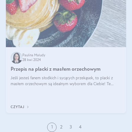
Paulina Maludy
28 kwi 2024
Przepis na placki z masłem orzechowym
Jeśli jesteś fanem słodkich i sycących przekąsek, to placki z
masłem orzechowym są idealnym wyborem dla Ciebie! Te
pyszne placuszki, idealne na śniadanie lub podwieczorek z
pewnością dostarczą Ci ener
CZYTAJ
1
2
3
4