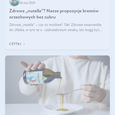
26 maj 2024
Zdrowa „nutella”? Nasze propozycje kremów
orzechowych bez cukru
Zdrowa „nutella” – czy to możliwe? Tak! Zdrowe smarowidła
do chleba, w tym te o czekoladowym smaku, też mogą być
pyszne. Przeczytaj nasz artykuł i dowiedz się więcej!
CZYTAJ