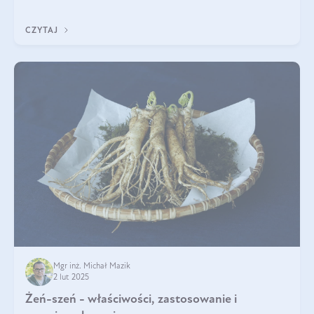
A do tego jest śwież
CZYTAJ
Mgr inż. Michał Mazik
2 lut 2025
Żeń-szeń - właściwości, zastosowanie i