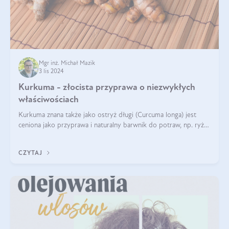
Mgr inż. Michał Mazik
3 lis 2024
Kurkuma - złocista przyprawa o niezwykłych
właściwościach
Kurkuma znana także jako ostryż długi (Curcuma longa) jest
ceniona jako przyprawa i naturalny barwnik do potraw, np. ryżu
czy makaronu. Nie można jednakże zapominać, że regularne
korzystanie z niej,
CZYTAJ