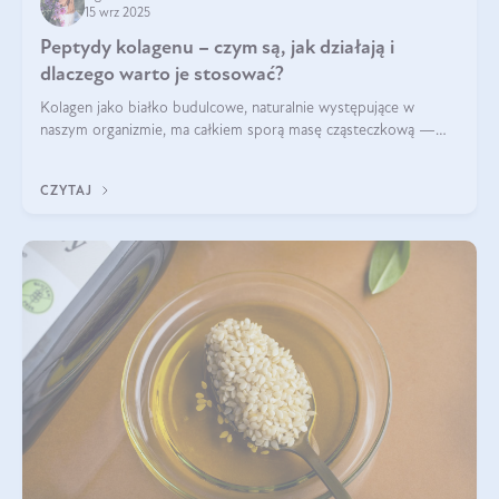
15 wrz 2025
Peptydy kolagenu – czym są, jak działają i
dlaczego warto je stosować?
Kolagen jako białko budulcowe, naturalnie występujące w
naszym organizmie, ma całkiem sporą masę cząsteczkową —
nawet do 300 kDa. Jeśli chcielibyśmy suplementować go w tej
formie, byłby trudno strawialny. Aby był lepiej przyswajalny i
CZYTAJ
bardziej biodostępny