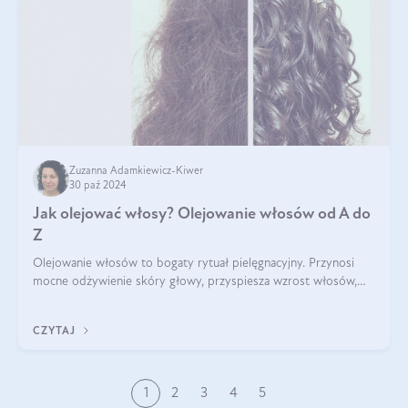
Zuzanna Adamkiewicz-Kiwer
30 paź 2024
Jak olejować włosy? Olejowanie włosów od A do
Z
Olejowanie włosów to bogaty rytuał pielęgnacyjny. Przynosi
mocne odżywienie skóry głowy, przyspiesza wzrost włosów,
wspiera przy walce z łupieżem i ŁZS, zamyka nawilżenie we
wnętrzu włosa. Brzmi ekskl
CZYTAJ
1
2
3
4
5