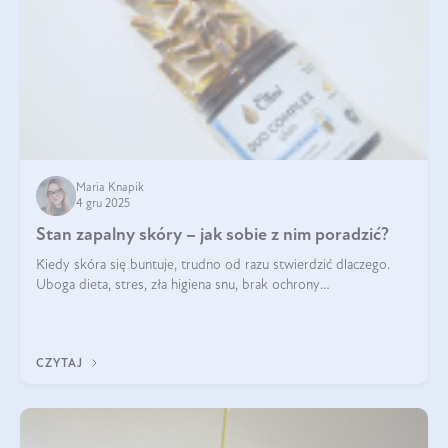
Maria Knapik
4 gru 2025
Stan zapalny skóry – jak sobie z nim poradzić?
Kiedy skóra się buntuje, trudno od razu stwierdzić dlaczego.
Uboga dieta, stres, zła higiena snu, brak ochrony
przeciwsłonecznej – powodów nasilenia stanów zapalnych może
być wiele. Jak poradzić sobie z ich przyczynami i skutkami?
CZYTAJ