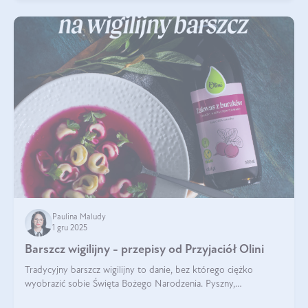
Paulina Maludy
1 gru 2025
Barszcz wigilijny - przepisy od Przyjaciół Olini
Tradycyjny barszcz wigilijny to danie, bez którego ciężko
wyobrazić sobie Święta Bożego Narodzenia. Pyszny,
aromatyczny, esencjonalny, pachnący grzybami, o pięknym