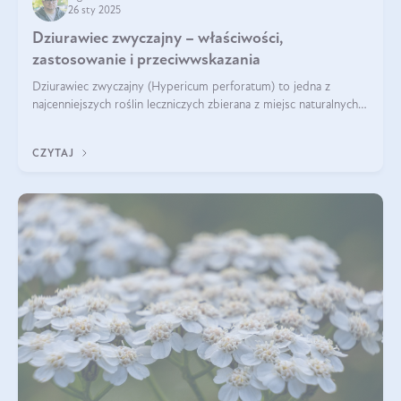
26 sty 2025
Dziurawiec zwyczajny – właściwości,
zastosowanie i przeciwwskazania
Dziurawiec zwyczajny (Hypericum perforatum) to jedna z
najcenniejszych roślin leczniczych zbierana z miejsc naturalnych i
rozpowszechniona w uprawie. Człowiek korzysta od niej od
tysięcy lat. Była zal
CZYTAJ