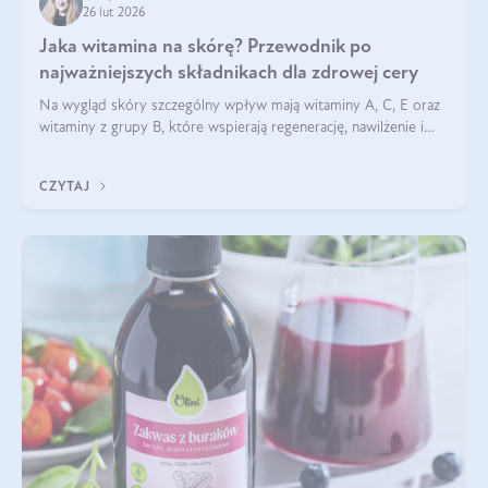
26 lut 2026
Jaka witamina na skórę? Przewodnik po
najważniejszych składnikach dla zdrowej cery
Na wygląd skóry szczególny wpływ mają witaminy A, C, E oraz
witaminy z grupy B, które wspierają regenerację, nawilżenie i
ochronę przed stresem oksydacyjnym. Odpowiednia podaż
tych witamin wspiera elastyczność skóry i jej naturalny blask.
CZYTAJ