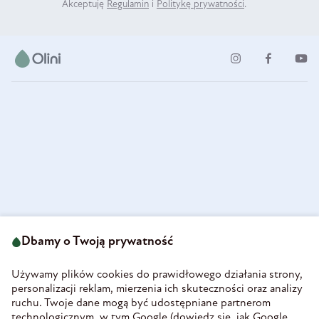
Akceptuję
Regulamin
i
Politykę prywatności
.
ul. Strzegomska 49
693 222 687
58-160 Świebodzice
Dbamy o Twoją prywatność
sklep@olini.pl
Polska
NIP 8860027066
Używamy plików cookies do prawidłowego działania strony,
REGON 890213034
personalizacji reklam, mierzenia ich skuteczności oraz analizy
ruchu. Twoje dane mogą być udostępniane partnerom
INFORMACJE
technologicznym, w tym Google (
dowiedz się, jak Google