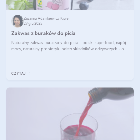
Zuzanna Adamkiewicz-Kiwer
29 gru 2025
Zakwas z buraków do picia
Naturalny zakwas buraczany do picia - polski superfood, napój
mocy, naturalny probiotyk, pełen składników odżywczych - o
zakwasie z buraka mówi się w samych superlatywach. Niektórzy
z Was usłyszeli o
CZYTAJ