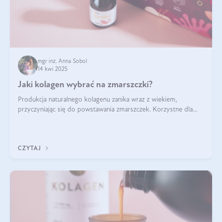
mgr inż. Anna Sobol
14 kwi 2025
Jaki kolagen wybrać na zmarszczki?
Produkcja naturalnego kolagenu zanika wraz z wiekiem,
przyczyniając się do powstawania zmarszczek. Korzystne dla
skóry efekty stosowania kolagenu w formie preparatów
doustnych potwierdzone zostały przez badania naukowe.
CZYTAJ