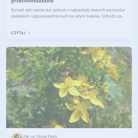
przeciwwskazania
Korzeń żeń-szenia jest jednym z najbardziej znanych surowców
zielarskich rozpowszechnionych na całym świecie. Uchodzi za
„wszechlek”, jednakże najczęściej korzysta się z niego dla
poprawy koncentracji
CZYTAJ
Mgr inż. Michał Mazik