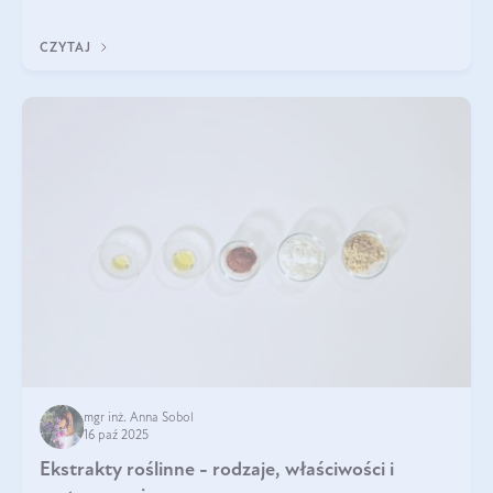
klarownym kolorze. W czym tkwi tajem
CZYTAJ
mgr inż. Anna Sobol
16 paź 2025
Ekstrakty roślinne - rodzaje, właściwości i