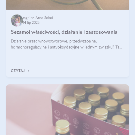
mgr inż. Anna Sobol
14 lip 2025
Sezamol właściwości, działanie i zastosowania
Działanie przeciwnowotworowe, przeciwzapalne,
hormonoregulacyjne i antyoksydacyjne w jednym związku? Tak
— to właśnie natura sezamolu, który obecny jest w oleju
sezamowym. Dowiedz się, dlaczego warto wprowadzić go do
swojej diety — być może to pierwsza ok
CZYTAJ