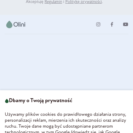
Akceptuję
Regulamin
i
Politykę prywatności
.
ul. Strzegomska 49
693 222 687
58-160 Świebodzice
Dbamy o Twoją prywatność
sklep@olini.pl
Polska
NIP 8860027066
Używamy plików cookies do prawidłowego działania strony,
REGON 890213034
personalizacji reklam, mierzenia ich skuteczności oraz analizy
ruchu. Twoje dane mogą być udostępniane partnerom
INFORMACJE
technologicznym, w tym Google (
dowiedz się, jak Google