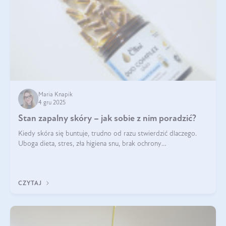
Maria Knapik
4 gru 2025
Stan zapalny skóry – jak sobie z nim poradzić?
Kiedy skóra się buntuje, trudno od razu stwierdzić dlaczego.
Uboga dieta, stres, zła higiena snu, brak ochrony
przeciwsłonecznej – powodów nasilenia stanów zapalnych może
być wiele. Jak poradzić sobie z ich przyczynami i skutkami?
CZYTAJ