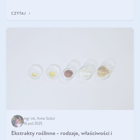
klarownym kolorze. W czym tkwi tajem
CZYTAJ
mgr inż. Anna Sobol
16 paź 2025
Ekstrakty roślinne - rodzaje, właściwości i