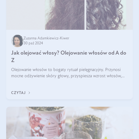
Zuzanna Adamkiewicz-Kiwer
30 paź 2024
Jak olejować włosy? Olejowanie włosów od A do
Z
Olejowanie włosów to bogaty rytuał pielęgnacyjny. Przynosi
mocne odżywienie skóry głowy, przyspiesza wzrost włosów,
wspiera przy walce z łupieżem i ŁZS, zamyka nawilżenie we
wnętrzu włosa. Brzmi ekskl
CZYTAJ