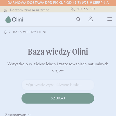
DARMOWA DOSTAWA DPD PICKUP OD 49 ZŁ 📦 3-9 SIERPNIA
Darmowa dostawa od 199 zł
693 222 687
Tłoczony zawsze na zimno
Bezpieczna dostawa od 7,49 zł
Darmowa dostawa od 199 zł
Tłoczony zawsze na zimno
BAZA WIEDZY OLINI
Baza wiedzy Olini
Wszystko o właściwościach i zastosowaniach naturalnych
olejów
SZUKAJ
Zastosowanie: