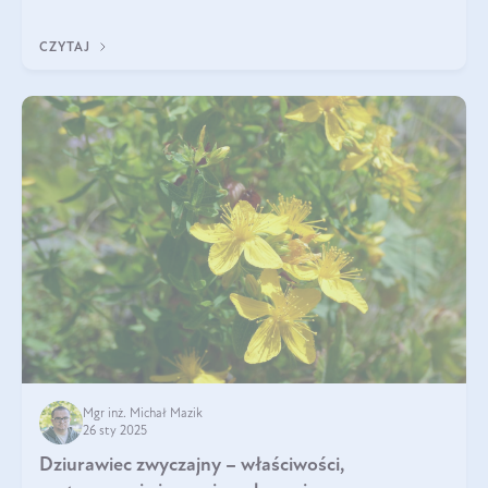
„wszechlek”, jednakże najczęściej korzysta się z niego dla
poprawy koncentracji
CZYTAJ
Mgr inż. Michał Mazik
26 sty 2025
Dziurawiec zwyczajny – właściwości,