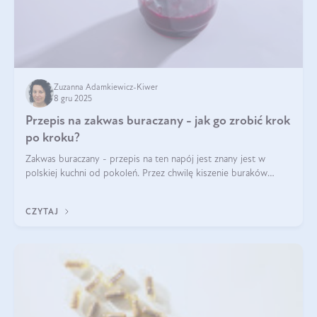
Zuzanna Adamkiewicz-Kiwer
8 gru 2025
Przepis na zakwas buraczany - jak go zrobić krok
po kroku?
Zakwas buraczany - przepis na ten napój jest znany jest w
polskiej kuchni od pokoleń. Przez chwilę kiszenie buraków
czerwonych zostało zapomniane, by w ostatnim czasie powrócić
na fali popularności na
CZYTAJ