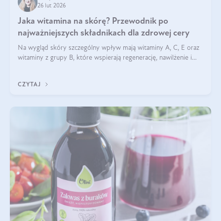
26 lut 2026
Jaka witamina na skórę? Przewodnik po
najważniejszych składnikach dla zdrowej cery
Na wygląd skóry szczególny wpływ mają witaminy A, C, E oraz
witaminy z grupy B, które wspierają regenerację, nawilżenie i
ochronę przed stresem oksydacyjnym. Odpowiednia podaż
tych witamin wspiera elastyczność skóry i jej naturalny blask.
CZYTAJ