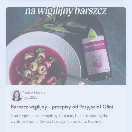
Paulina Maludy
1 gru 2025
Barszcz wigilijny - przepisy od Przyjaciół Olini
Tradycyjny barszcz wigilijny to danie, bez którego ciężko
wyobrazić sobie Święta Bożego Narodzenia. Pyszny,
aromatyczny, esencjonalny, pachnący grzybami, o pięknym