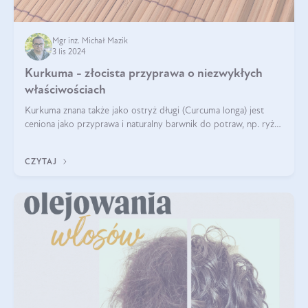
Mgr inż. Michał Mazik
3 lis 2024
Kurkuma - złocista przyprawa o niezwykłych
właściwościach
Kurkuma znana także jako ostryż długi (Curcuma longa) jest
ceniona jako przyprawa i naturalny barwnik do potraw, np. ryżu
czy makaronu. Nie można jednakże zapominać, że regularne
korzystanie z niej,
CZYTAJ