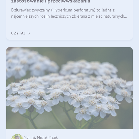
zastosowanie i przeciwwskazania
Dziurawiec zwyczajny (Hypericum perforatum) to jedna z
najcenniejszych roślin leczniczych zbierana z miejsc naturalnych i
rozpowszechniona w uprawie. Człowiek korzysta od niej od
tysięcy lat. Była zal
CZYTAJ
Mgr inż. Michał Mazik