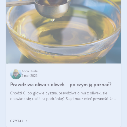
Anna Duda
5 mar 2025
Prawdziwa oliwa z oliwek – po czym ją poznać?
Chodzi Ci po głowie pyszna, prawdziwa oliwa z oliwek, ale
obawiasz się trafić na podróbkę? Skąd masz mieć pewność, że
produkt, który kupujesz, powstał z owoców z oliwnych gajów?
A do tego jest śwież
CZYTAJ