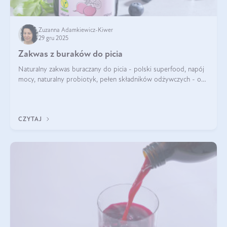
Zuzanna Adamkiewicz-Kiwer
29 gru 2025
Zakwas z buraków do picia
Naturalny zakwas buraczany do picia - polski superfood, napój
mocy, naturalny probiotyk, pełen składników odżywczych - o
zakwasie z buraka mówi się w samych superlatywach. Niektórzy
z Was usłyszeli o
CZYTAJ