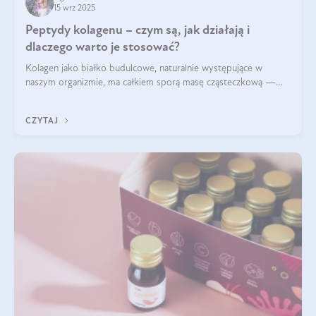
15 wrz 2025
Peptydy kolagenu – czym są, jak działają i
dlaczego warto je stosować?
Kolagen jako białko budulcowe, naturalnie występujące w
naszym organizmie, ma całkiem sporą masę cząsteczkową —
nawet do 300 kDa. Jeśli chcielibyśmy suplementować go w tej
formie, byłby trudno strawialny. Aby był lepiej przyswajalny i
CZYTAJ
bardziej biodostępny