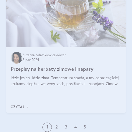
Zuzanna Adamkiewicz-Kiwer
8 paź 2024
Przepisy na herbaty zimowe i napary
Idzie jesień. Idzie zima. Temperatura spada, a my coraz częściej
szukamy ciepła - we wnętrzach, posiłkach i… napojach. Zimowe
herbaty to sposób na odporność, rozgrzewkę i ukojenie. Aby
delektować si
CZYTAJ
1
2
3
4
5