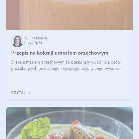
Paulina Maludy
21 kwi 2024
Przepis na koktajl z masłem orzechowym
Shake z masłem orzechowym to doskonały wybór dla osób
poszukujących pożywnego i sycącego napoju. Jego wysoka
zawartość białka sprawia, że jest idealnym uzupełnieniem diety,
szczególnie dla osób aktywn
CZYTAJ