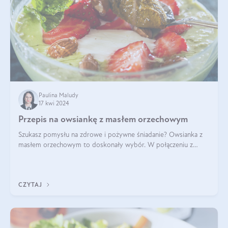
Paulina Maludy
17 kwi 2024
Przepis na owsiankę z masłem orzechowym
Szukasz pomysłu na zdrowe i pożywne śniadanie? Owsianka z
masłem orzechowym to doskonały wybór. W połączeniu z
dodatkami takimi jak banany, orzechy i syrop klonowy, stworzy
idealną kombinację smaków o
CZYTAJ