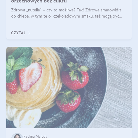
orzechowych bez cukru
Zdrowa „nutella” – czy to możliwe? Tak! Zdrowe smarowidła
do chleba, w tym te o czekoladowym smaku, też mogą być
pyszne. Przeczytaj nasz artykuł i dowiedz się więcej!
CZYTAJ
Paulina Maludy