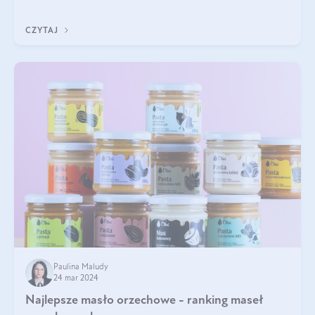
przyjaciele. W jaki sposób mogę psu podać masło orzechowe?
Czy jest ono bezpieczne d
CZYTAJ
Paulina Maludy
24 mar 2024
Najlepsze masło orzechowe - ranking maseł