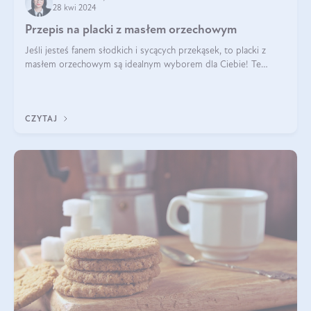
28 kwi 2024
Przepis na placki z masłem orzechowym
Jeśli jesteś fanem słodkich i sycących przekąsek, to placki z
masłem orzechowym są idealnym wyborem dla Ciebie! Te
pyszne placuszki, idealne na śniadanie lub podwieczorek z
pewnością dostarczą Ci ener
CZYTAJ