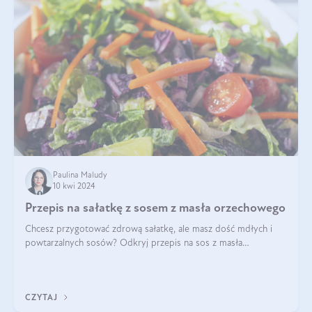
Paulina Maludy
10 kwi 2024
Przepis na sałatkę z sosem z masła orzechowego
Chcesz przygotować zdrową sałatkę, ale masz dość mdłych i
powtarzalnych sosów? Odkryj przepis na sos z masła
orzechowego i sosu sojowego, idealny zdrowy sos orzechowy
do sałatki, którą przygotowała dl
CZYTAJ