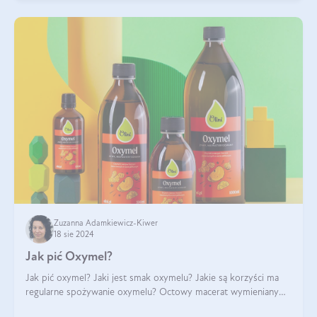
Zuzanna Adamkiewicz-Kiwer
18 sie 2024
Jak pić Oxymel?
Jak pić oxymel? Jaki jest smak oxymelu? Jakie są korzyści ma
regularne spożywanie oxymelu? Octowy macerat wymieniany
był jak lek już w renesansowych farmakopeach. Obecnie wraca