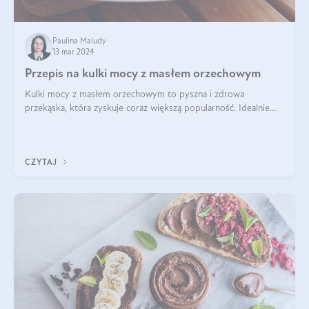
Paulina Maludy
13 mar 2024
Przepis na kulki mocy z masłem orzechowym
Kulki mocy z masłem orzechowym to pyszna i zdrowa
przekąska, która zyskuje coraz większą popularność. Idealnie
sprawdza się jako energetyczny dodatek do diety czy zdrowe
słodycze. Czym są te pyszne ku
CZYTAJ