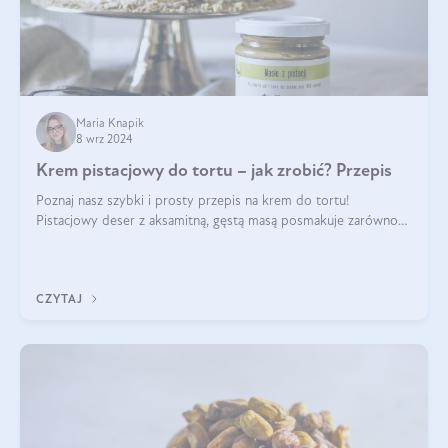
Maria Knapik
8 wrz 2024
Krem pistacjowy do tortu – jak zrobić? Przepis
Poznaj nasz szybki i prosty przepis na krem do tortu!
Pistacjowy deser z aksamitną, gęstą masą posmakuje zarówno
domownikom, jak i gościom. Dzięki niemu każdy kawałek ciasta
będzie prawdziwą ucztą dla
CZYTAJ