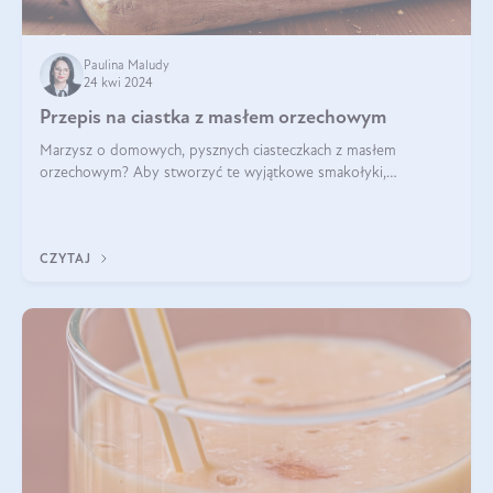
Paulina Maludy
24 kwi 2024
Przepis na ciastka z masłem orzechowym
Marzysz o domowych, pysznych ciasteczkach z masłem
orzechowym? Aby stworzyć te wyjątkowe smakołyki,
potrzebujesz kilku prostych składników takich jak masło
orzechowe, jajko, kawałki orzechów, mąka psz
CZYTAJ