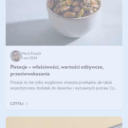
Maria Knapik
1 wrz 2024
Pistacje – właściwości, wartości odżywcze,
przeciwwskazania
Pistacje to nie tylko wyjątkowo smaczna przekąska, ale także
wszechstronny dodatek do deserów i wytrawnych potraw. Czy
pistacje są zdrowe? Jakie są ich właściwości? Gdzie rosną i czy
każdy może się ni
CZYTAJ