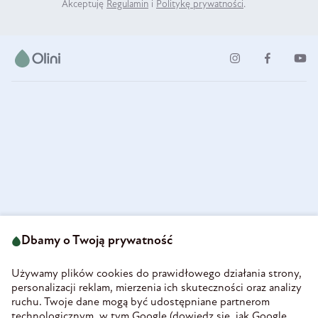
Akceptuję
Regulamin
i
Politykę prywatności
.
ul. Strzegomska 49
693 222 687
58-160 Świebodzice
Dbamy o Twoją prywatność
sklep@olini.pl
Polska
NIP 8860027066
Używamy plików cookies do prawidłowego działania strony,
REGON 890213034
personalizacji reklam, mierzenia ich skuteczności oraz analizy
ruchu. Twoje dane mogą być udostępniane partnerom
INFORMACJE
technologicznym, w tym Google (
dowiedz się, jak Google