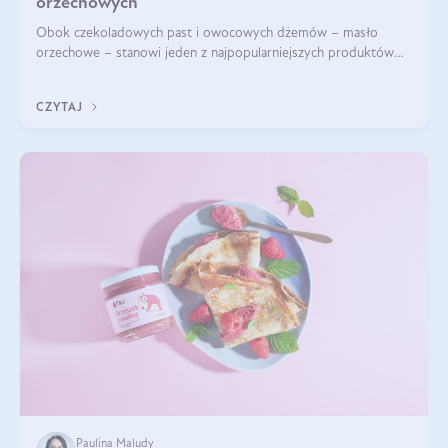
orzechowych
Obok czekoladowych past i owocowych dżemów – masło
orzechowe – stanowi jeden z najpopularniejszych produktów
żywieniowych i element wielu diet. Dobre masło orzechowe
naturalne to skarbnica protein ora
CZYTAJ
Paulina Maludy