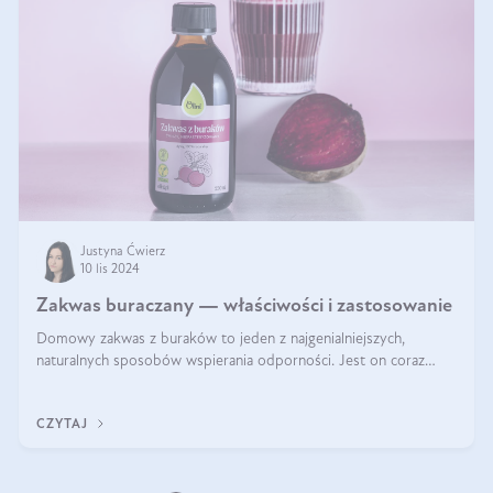
Justyna Ćwierz
10 lis 2024
Zakwas buraczany — właściwości i zastosowanie
Domowy zakwas z buraków to jeden z najgenialniejszych,
naturalnych sposobów wspierania odporności. Jest on coraz
częstszym elementem diety wielu z Was. Naturalny zakwas
buraczany zachowuje pełnię sw
CZYTAJ