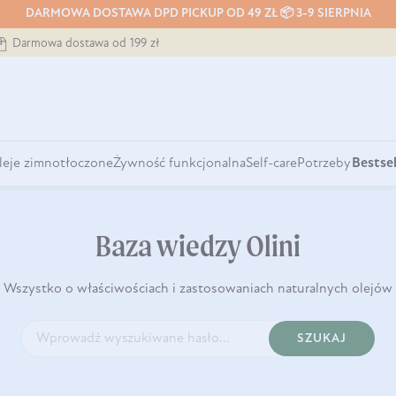
DARMOWA DOSTAWA DPD PICKUP OD 49 ZŁ 📦 3-9 SIERPNIA
Darmowa dostawa od 199 zł
leje zimnotłoczone
Żywność funkcjonalna
Self-care
Potrzeby
Bestsel
Baza wiedzy Olini
Wszystko o właściwościach i zastosowaniach naturalnych olejów
SZUKAJ