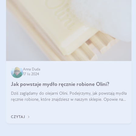
Anna Duda
17 lis 2024
Jak powstaje mydło ręcznie robione Olini?
Dziś zaglądamy do olejarni Olini. Podejrzymy, jak powstają mydła
ręcznie robione, które znajdziesz w naszym sklepie. Opowie nam
o tym Ela, do której należy produkcja mydła w Olini.
CZYTAJ