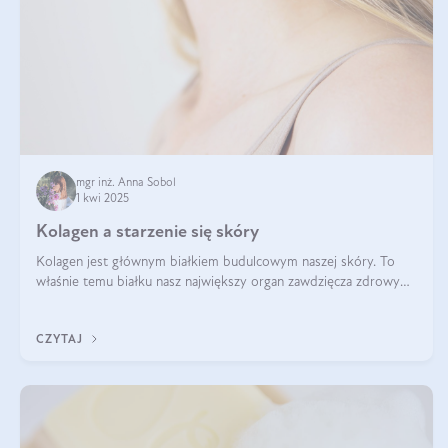
mgr inż. Anna Sobol
1 kwi 2025
Kolagen a starzenie się skóry
Kolagen jest głównym białkiem budulcowym naszej skóry. To
właśnie temu białku nasz największy organ zawdzięcza zdrowy
wygląd, odpowiednie nawilżenie i prawidłowe funkcjonowanie.tt
CZYTAJ