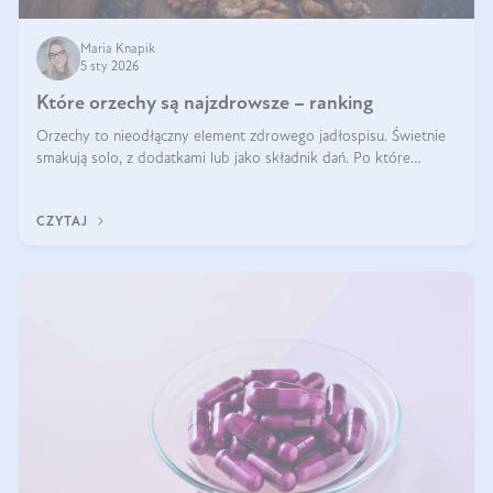
Maria Knapik
5 sty 2026
Które orzechy są najzdrowsze – ranking
Orzechy to nieodłączny element zdrowego jadłospisu. Świetnie
smakują solo, z dodatkami lub jako składnik dań. Po które
orzechy warto sięgać zamiast niezdrowej przekąski? Dowiesz się
z tego tekstu!
CZYTAJ