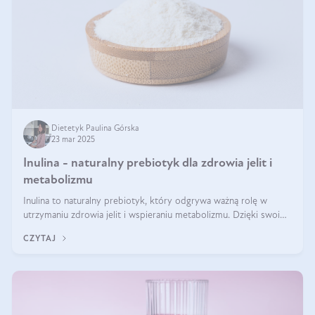
Dietetyk Paulina Górska
23 mar 2025
Inulina - naturalny prebiotyk dla zdrowia jelit i
metabolizmu
Inulina to naturalny prebiotyk, który odgrywa ważną rolę w
utrzymaniu zdrowia jelit i wspieraniu metabolizmu. Dzięki swoim
właściwościom wspomaga rozwój dobroczynnych bakterii
CZYTAJ
jelitowych, co ma pozy