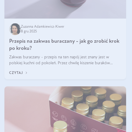
Zuzanna Adamkiewicz-Kiwer
8 gru 2025
Przepis na zakwas buraczany - jak go zrobić krok
po kroku?
Zakwas buraczany - przepis na ten napój jest znany jest w
polskiej kuchni od pokoleń. Przez chwilę kiszenie buraków
czerwonych zostało zapomniane, by w ostatnim czasie powrócić
CZYTAJ
na fali popularności na