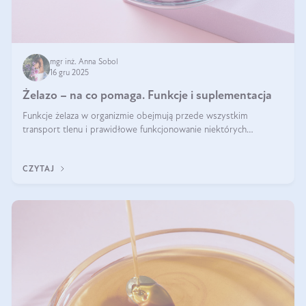
mgr inż. Anna Sobol
16 gru 2025
Żelazo – na co pomaga. Funkcje i suplementacja
Funkcje żelaza w organizmie obejmują przede wszystkim
transport tlenu i prawidłowe funkcjonowanie niektórych
enzymów. Żelazo odpowiada też za działanie układu
immunologicznego i nerwowego, szczególnie na wczesnym
CZYTAJ
etapie życia.