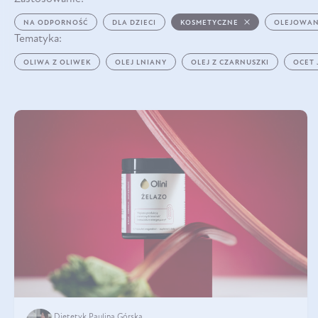
NA ODPORNOŚĆ
DLA DZIECI
KOSMETYCZNE
OLEJOWAN
Tematyka:
OLIWA Z OLIWEK
OLEJ LNIANY
OLEJ Z CZARNUSZKI
OCET
Dietetyk Paulina Górska