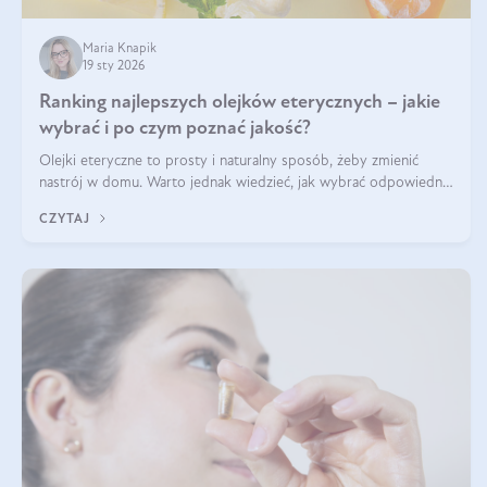
Maria Knapik
19 sty 2026
Ranking najlepszych olejków eterycznych – jakie
wybrać i po czym poznać jakość?
Olejki eteryczne to prosty i naturalny sposób, żeby zmienić
nastrój w domu. Warto jednak wiedzieć, jak wybrać odpowiednie
produkty. Po czym poznać, że są one dobrej jakości? Jakie olejki
CZYTAJ
eteryczne są najlepsze? Poznaj najważniejsze kryteria wyboru!