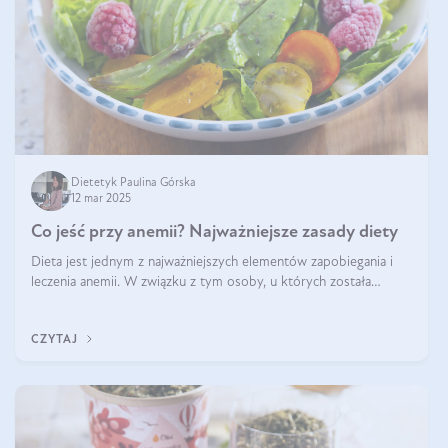
Dietetyk Paulina Górska
12 mar 2025
Co jeść przy anemii? Najważniejsze zasady diety
Dieta jest jednym z najważniejszych elementów zapobiegania i
leczenia anemii. W związku z tym osoby, u których została
zdiagnozowana, powinny wiedzieć, jakie produkty włączyć do
diety, a których lep
CZYTAJ