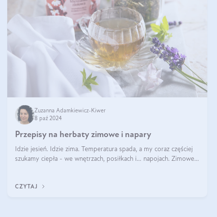
Zuzanna Adamkiewicz-Kiwer
8 paź 2024
Przepisy na herbaty zimowe i napary
Idzie jesień. Idzie zima. Temperatura spada, a my coraz częściej
szukamy ciepła - we wnętrzach, posiłkach i… napojach. Zimowe
herbaty to sposób na odporność, rozgrzewkę i ukojenie. Aby
delektować si
CZYTAJ