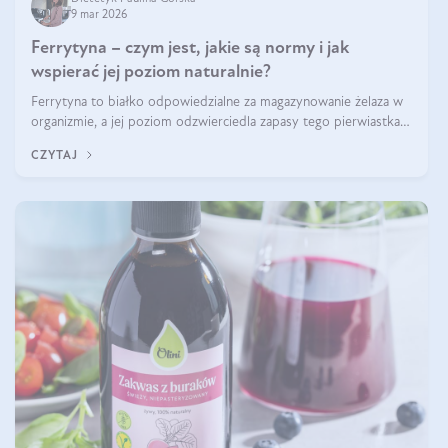
9 mar 2026
Ferrytyna – czym jest, jakie są normy i jak
wspierać jej poziom naturalnie?
Ferrytyna to białko odpowiedzialne za magazynowanie żelaza w
organizmie, a jej poziom odzwierciedla zapasy tego pierwiastka.
Warto dowiedzieć się więcej na jej temat, ponieważ niedobór
CZYTAJ
ferrytyny daje objawy, które mogą utrudniać codzienne
funkcjonowanie (