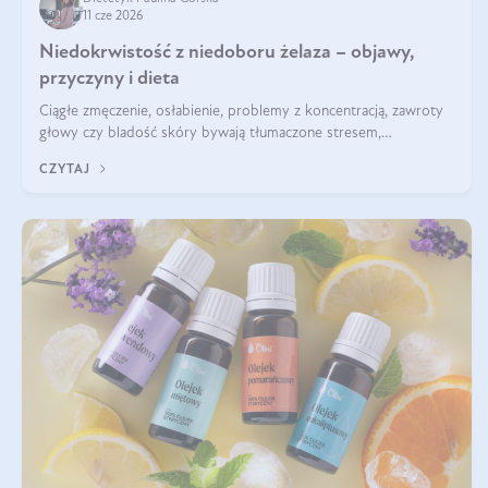
11 cze 2026
Niedokrwistość z niedoboru żelaza – objawy,
przyczyny i dieta
Ciągłe zmęczenie, osłabienie, problemy z koncentracją, zawroty
głowy czy bladość skóry bywają tłumaczone stresem,
przepracowaniem lub niedoborem snu. Tymczasem ich przyczyną
CZYTAJ
może być niedokrwistość z niedoboru żelaza.