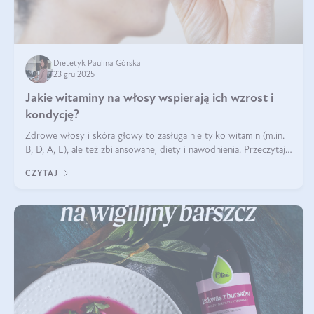
Dietetyk Paulina Górska
23 gru 2025
Jakie witaminy na włosy wspierają ich wzrost i
kondycję?
Zdrowe włosy i skóra głowy to zasługa nie tylko witamin (m.in.
B, D, A, E), ale też zbilansowanej diety i nawodnienia. Przeczytaj
nasz artykuł i dowiedz się, które składniki najskuteczniej hamują
CZYTAJ
wypadanie włosów.