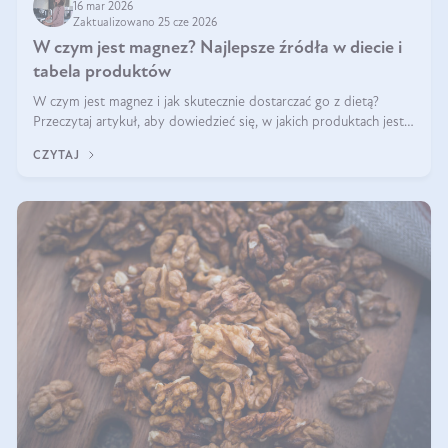
16 mar 2026
Zaktualizowano 25 cze 2026
W czym jest magnez? Najlepsze źródła w diecie i
tabela produktów
W czym jest magnez i jak skutecznie dostarczać go z dietą?
Przeczytaj artykuł, aby dowiedzieć się, w jakich produktach jest
najwięcej tego pierwiastka.
CZYTAJ