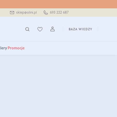
sklep@olini.pl
693 222 687
BAZA WIEDZY
lery
Promocje