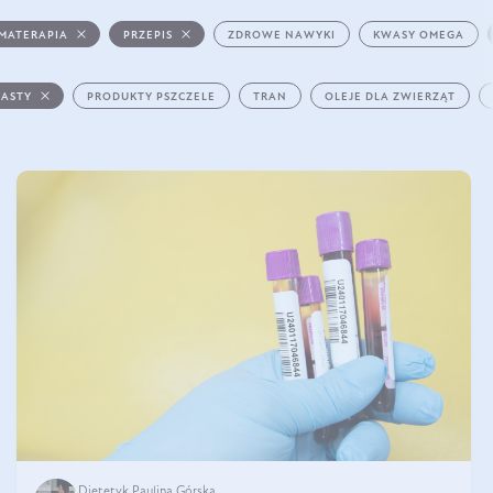
MATERAPIA
PRZEPIS
ZDROWE NAWYKI
KWASY OMEGA
PASTY
PRODUKTY PSZCZELE
TRAN
OLEJE DLA ZWIERZĄT
Dietetyk Paulina Górska