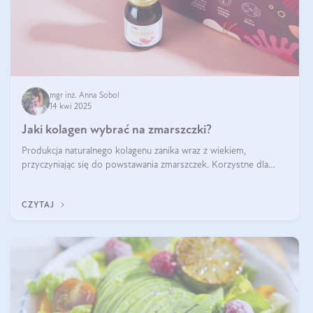
mgr inż. Anna Sobol
14 kwi 2025
Jaki kolagen wybrać na zmarszczki?
Produkcja naturalnego kolagenu zanika wraz z wiekiem,
przyczyniając się do powstawania zmarszczek. Korzystne dla
skóry efekty stosowania kolagenu w formie preparatów
doustnych potwierdzone zostały przez badania naukowe.
CZYTAJ