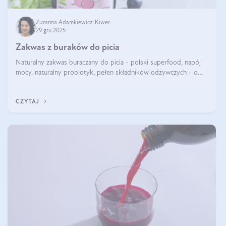
Zuzanna Adamkiewicz-Kiwer
29 gru 2025
Zakwas z buraków do picia
Naturalny zakwas buraczany do picia - polski superfood, napój
mocy, naturalny probiotyk, pełen składników odżywczych - o
zakwasie z buraka mówi się w samych superlatywach. Niektórzy
z Was usłyszeli o
CZYTAJ