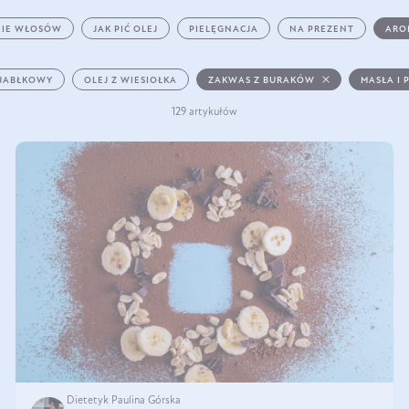
IE WŁOSÓW
JAK PIĆ OLEJ
PIELĘGNACJA
NA PREZENT
ARO
 JABŁKOWY
OLEJ Z WIESIOŁKA
ZAKWAS Z BURAKÓW
MASŁA I 
129 artykułów
Dietetyk Paulina Górska