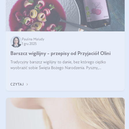
Paulina Maludy
1 gru 2025
Barszcz wigilijny - przepisy od Przyjaciół Olini
Tradycyjny barszcz wigilijny to danie, bez którego ciężko
wyobrazić sobie Święta Bożego Narodzenia. Pyszny,
aromatyczny, esencjonalny, pachnący grzybami, o pięknym
klarownym kolorze. W czym tkwi tajem
CZYTAJ