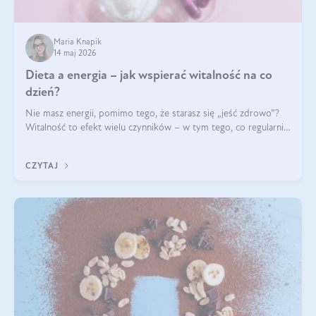
Maria Knapik
14 maj 2026
Dieta a energia – jak wspierać witalność na co
dzień?
Nie masz energii, pomimo tego, że starasz się „jeść zdrowo”?
Witalność to efekt wielu czynników – w tym tego, co regularnie
ląduje na talerzu. Zapotrzebowanie na składniki odżywcze różni
się w zależności od osoby
CZYTAJ