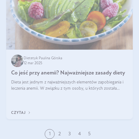
Dietetyk Paulina Górska
12 mar 2025
Co jeść przy anemii? Najważniejsze zasady diety
Dieta jest jednym z najważniejszych elementów zapobiegania i
leczenia anemii. W związku z tym osoby, u których została
zdiagnozowana, powinny wiedzieć, jakie produkty włączyć do
diety, a których lep
CZYTAJ
1
2
3
4
5