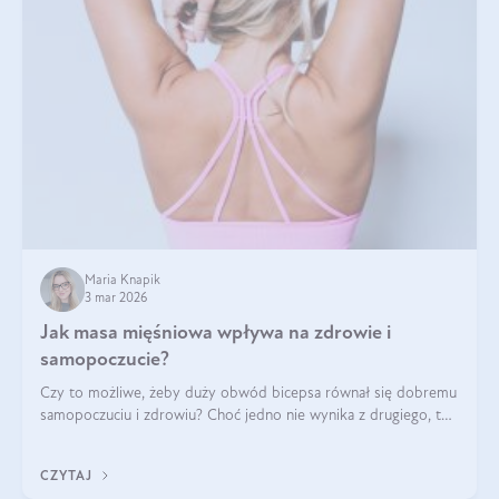
Maria Knapik
3 mar 2026
Jak masa mięśniowa wpływa na zdrowie i
samopoczucie?
Czy to możliwe, żeby duży obwód bicepsa równał się dobremu
samopoczuciu i zdrowiu? Choć jedno nie wynika z drugiego, to
jest między nimi powiązanie – masa mięśniowa może znacznie
poprawić jakość życia. W jaki sposób? W tym wpisie wszystko
CZYTAJ
wyjaśnimy.