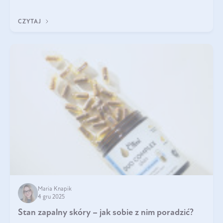
czerwonych zostało zapomniane, by w ostatnim czasie powrócić
na fali popularności na
CZYTAJ
Maria Knapik
4 gru 2025
Stan zapalny skóry – jak sobie z nim poradzić?