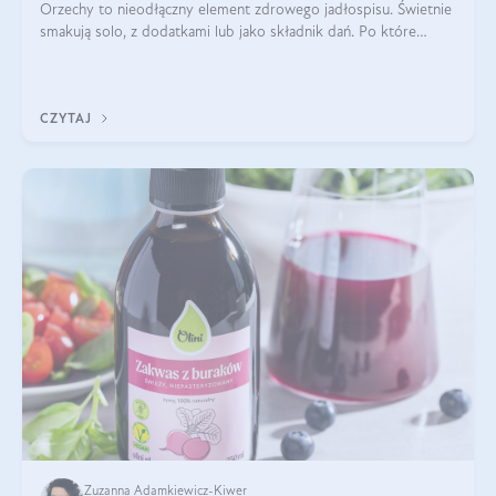
Orzechy to nieodłączny element zdrowego jadłospisu. Świetnie
smakują solo, z dodatkami lub jako składnik dań. Po które
orzechy warto sięgać zamiast niezdrowej przekąski? Dowiesz
się z tego tekstu!
CZYTAJ
Zuzanna Adamkiewicz-Kiwer