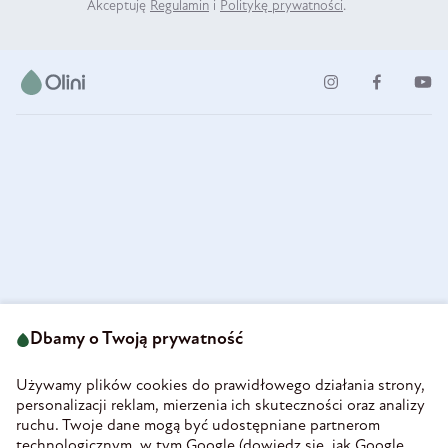
Akceptuję
Regulamin
i
Politykę prywatności
.
ul. Strzegomska 49
693 222 687
58-160 Świebodzice
Dbamy o Twoją prywatność
sklep@olini.pl
Polska
NIP 8860027066
Używamy plików cookies do prawidłowego działania strony,
REGON 890213034
personalizacji reklam, mierzenia ich skuteczności oraz analizy
ruchu. Twoje dane mogą być udostępniane partnerom
INFORMACJE
technologicznym, w tym Google (
dowiedz się, jak Google