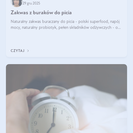
29 gru 2025
Zakwas z buraków do picia
Naturalny zakwas buraczany do picia - polski superfood, napój
mocy, naturalny probiotyk, pełen składników odżywczych - o
zakwasie z buraka mówi się w samych superlatywach. Niektórzy
z Was usłyszeli o
CZYTAJ