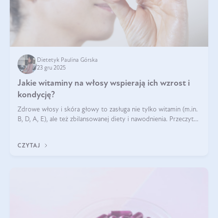
Dietetyk Paulina Górska
23 gru 2025
Jakie witaminy na włosy wspierają ich wzrost i
kondycję?
Zdrowe włosy i skóra głowy to zasługa nie tylko witamin (m.in.
B, D, A, E), ale też zbilansowanej diety i nawodnienia. Przeczytaj
nasz artykuł i dowiedz się, które składniki najskuteczniej hamują
wypadanie włosów.
CZYTAJ