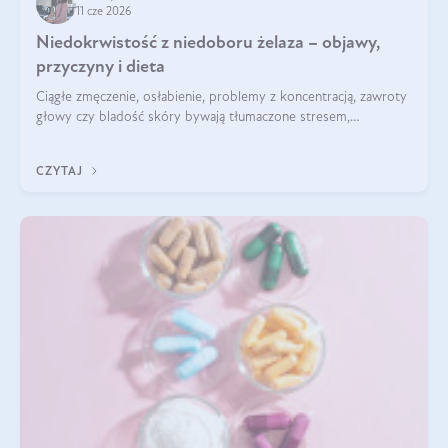
11 cze 2026
Niedokrwistość z niedoboru żelaza – objawy,
przyczyny i dieta
Ciągłe zmęczenie, osłabienie, problemy z koncentracją, zawroty
głowy czy bladość skóry bywają tłumaczone stresem,
przepracowaniem lub niedoborem snu. Tymczasem ich
przyczyną może być niedokrwistość z niedoboru żelaza.
CZYTAJ