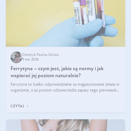
Dietetyk Paulina Górska
9 mar 2026
Ferrytyna – czym jest, jakie są normy i jak
wspierać jej poziom naturalnie?
Ferrytyna to białko odpowiedzialne za magazynowanie żelaza w
organizmie, a jej poziom odzwierciedla zapasy tego pierwiastka.
Warto dowiedzieć się więcej na jej temat, ponieważ niedobór
ferrytyny daje objawy, które mogą utrudniać codzienne
CZYTAJ
funkcjonowanie (