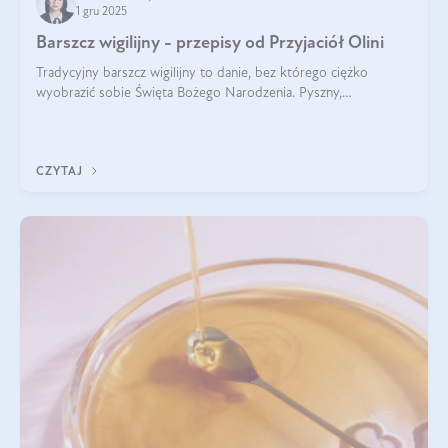
1 gru 2025
Barszcz wigilijny - przepisy od Przyjaciół Olini
Tradycyjny barszcz wigilijny to danie, bez którego ciężko
wyobrazić sobie Święta Bożego Narodzenia. Pyszny,
aromatyczny, esencjonalny, pachnący grzybami, o pięknym
klarownym kolorze. W czym tkwi tajem
CZYTAJ