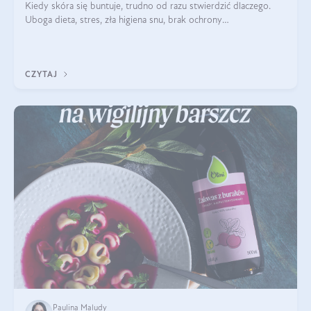
Kiedy skóra się buntuje, trudno od razu stwierdzić dlaczego.
Uboga dieta, stres, zła higiena snu, brak ochrony
przeciwsłonecznej – powodów nasilenia stanów zapalnych może
być wiele. Jak poradzić sobie z ich przyczynami i skutkami?
CZYTAJ
Paulina Maludy