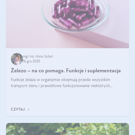
mgr inż. Anna Sobol
16 gru 2025
Żelazo – na co pomaga. Funkcje i suplementacja
Funkcje żelaza w organizmie obejmują przede wszystkim
transport tlenu i prawidłowe funkcjonowanie niektórych
enzymów. Żelazo odpowiada też za działanie układu
immunologicznego i nerwowego, szczególnie na wczesnym
etapie życia.
CZYTAJ