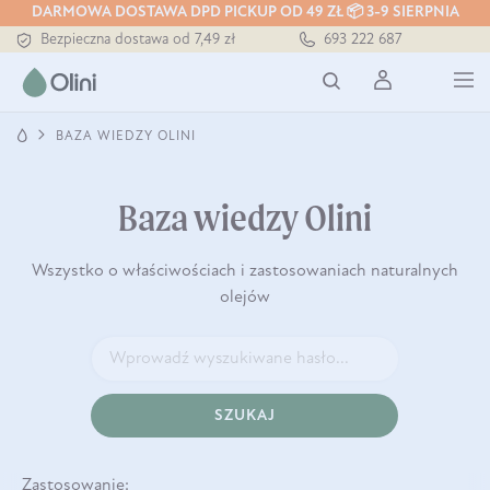
DARMOWA DOSTAWA DPD PICKUP OD 49 ZŁ 📦 3-9 SIERPNIA
Bezpieczna dostawa od 7,49 zł
693 222 687
Darmowa dostawa od 199 zł
Tłoczony zawsze na zimno
BAZA WIEDZY OLINI
Baza wiedzy Olini
Wszystko o właściwościach i zastosowaniach naturalnych
olejów
SZUKAJ
Zastosowanie: