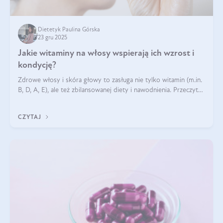
Dietetyk Paulina Górska
23 gru 2025
Jakie witaminy na włosy wspierają ich wzrost i
kondycję?
Zdrowe włosy i skóra głowy to zasługa nie tylko witamin (m.in.
B, D, A, E), ale też zbilansowanej diety i nawodnienia. Przeczytaj
nasz artykuł i dowiedz się, które składniki najskuteczniej hamują
wypadanie włosów.
CZYTAJ