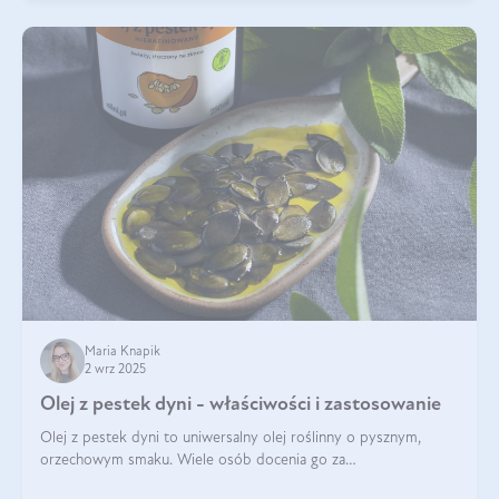
Maria Knapik
2 wrz 2025
Olej z pestek dyni - właściwości i zastosowanie
Olej z pestek dyni to uniwersalny olej roślinny o pysznym,
orzechowym smaku. Wiele osób docenia go za
wszechstronność, bo przydaje się zarówno w kuchni, jak i w