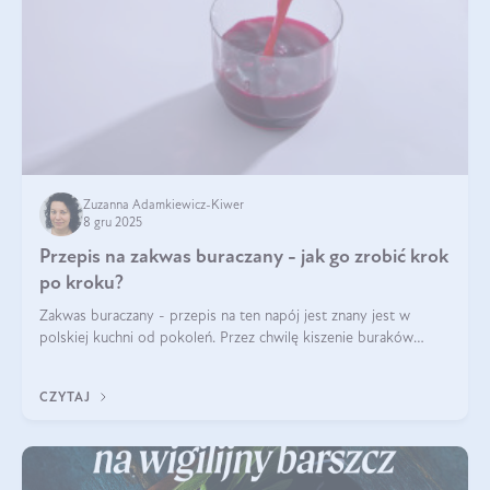
Zuzanna Adamkiewicz-Kiwer
8 gru 2025
Przepis na zakwas buraczany - jak go zrobić krok
po kroku?
Zakwas buraczany - przepis na ten napój jest znany jest w
polskiej kuchni od pokoleń. Przez chwilę kiszenie buraków
czerwonych zostało zapomniane, by w ostatnim czasie powrócić
na fali popularności na
CZYTAJ