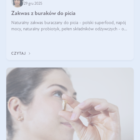
29 gru 2025
Zakwas z buraków do picia
Naturalny zakwas buraczany do picia - polski superfood, napój
mocy, naturalny probiotyk, pełen składników odżywczych - o
zakwasie z buraka mówi się w samych superlatywach. Niektórzy
z Was usłyszeli o
CZYTAJ