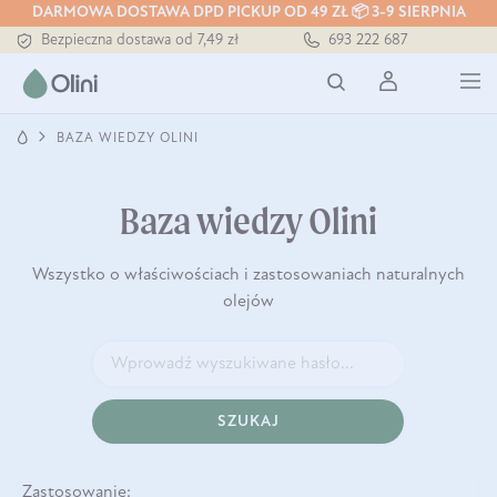
DARMOWA DOSTAWA DPD PICKUP OD 49 ZŁ 📦 3-9 SIERPNIA
Bezpieczna dostawa od 7,49 zł
693 222 687
Darmowa dostawa od 199 zł
Tłoczony zawsze na zimno
BAZA WIEDZY OLINI
Baza wiedzy Olini
Wszystko o właściwościach i zastosowaniach naturalnych
olejów
SZUKAJ
Zastosowanie: