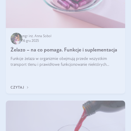
mgr inż. Anna Sobol
16 gru 2025
Żelazo – na co pomaga. Funkcje i suplementacja
Funkcje żelaza w organizmie obejmują przede wszystkim
transport tlenu i prawidłowe funkcjonowanie niektórych
enzymów. Żelazo odpowiada też za działanie układu
immunologicznego i nerwowego, szczególnie na wczesnym
etapie życia.
CZYTAJ