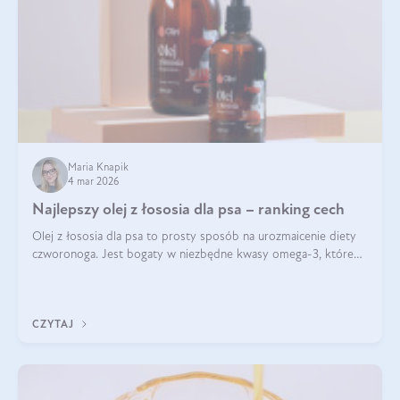
Maria Knapik
4 mar 2026
Najlepszy olej z łososia dla psa – ranking cech
Olej z łososia dla psa to prosty sposób na urozmaicenie diety
czworonoga. Jest bogaty w niezbędne kwasy omega-3, które
mogą pozytywnie wpłynąć na ogólną formę pupila. Na jakie
właściwości tego oleju rybiego warto w szczególności zwrócić
uwagę?
CZYTAJ