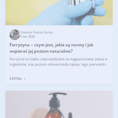
Dietetyk Paulina Górska
9 mar 2026
Ferrytyna – czym jest, jakie są normy i jak
wspierać jej poziom naturalnie?
Ferrytyna to białko odpowiedzialne za magazynowanie żelaza w
organizmie, a jej poziom odzwierciedla zapasy tego pierwiastka.
Warto dowiedzieć się więcej na jej temat, ponieważ niedobór
ferrytyny daje objawy, które mogą utrudniać codzienne
CZYTAJ
funkcjonowanie (