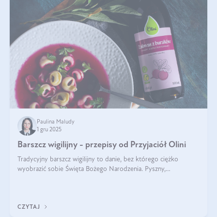
Paulina Maludy
1 gru 2025
Barszcz wigilijny - przepisy od Przyjaciół Olini
Tradycyjny barszcz wigilijny to danie, bez którego ciężko
wyobrazić sobie Święta Bożego Narodzenia. Pyszny,
aromatyczny, esencjonalny, pachnący grzybami, o pięknym
klarownym kolorze. W czym tkwi tajem
CZYTAJ