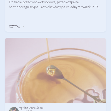
Działanie przeciwnowotworowe, przeciwzapalne,
hormonoregulacyjne i antyoksydacyjne w jednym związku? Tak
— to właśnie natura sezamolu, który obecny jest w oleju
sezamowym. Dowiedz się, dlaczego warto wprowadzić go do
swojej diety — być może to pierwsza ok
CZYTAJ
mgr inż. Anna Sobol