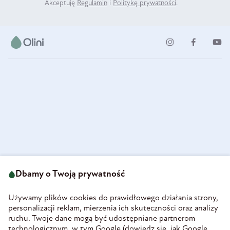
Akceptuję
Regulamin
i
Politykę prywatności
.
ul. Strzegomska 49
693 222 687
58-160 Świebodzice
Dbamy o Twoją prywatność
sklep@olini.pl
Polska
NIP 8860027066
Używamy plików cookies do prawidłowego działania strony,
REGON 890213034
personalizacji reklam, mierzenia ich skuteczności oraz analizy
ruchu. Twoje dane mogą być udostępniane partnerom
INFORMACJE
technologicznym, w tym Google (
dowiedz się, jak Google