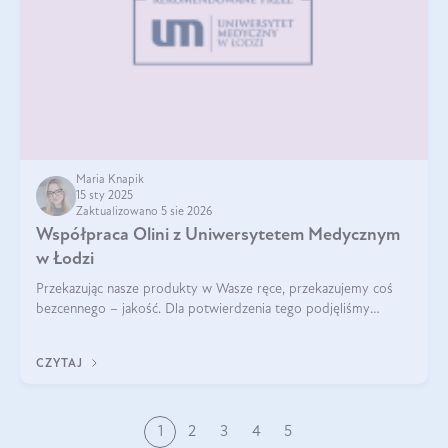
Maria Knapik
15 sty 2025
Zaktualizowano 5 sie 2026
Współpraca Olini z Uniwersytetem Medycznym
w Łodzi
Przekazując nasze produkty w Wasze ręce, przekazujemy coś
bezcennego – jakość. Dla potwierdzenia tego podjęliśmy
współpracę z Uniwersytetem Medycznym w Łodzi. Naukowcy
regularnie badają nasze oleje,
CZYTAJ
1
2
3
4
5