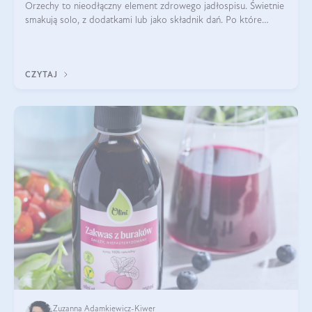
Orzechy to nieodłączny element zdrowego jadłospisu. Świetnie
smakują solo, z dodatkami lub jako składnik dań. Po które
orzechy warto sięgać zamiast niezdrowej przekąski? Dowiesz
się z tego tekstu!
CZYTAJ
Zuzanna Adamkiewicz-Kiwer