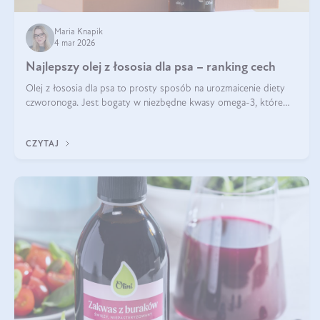
Maria Knapik
4 mar 2026
Najlepszy olej z łososia dla psa – ranking cech
Olej z łososia dla psa to prosty sposób na urozmaicenie diety
czworonoga. Jest bogaty w niezbędne kwasy omega-3, które
mogą pozytywnie wpłynąć na ogólną formę pupila. Na jakie
właściwości tego oleju rybiego warto w szczególności zwrócić
CZYTAJ
uwagę?