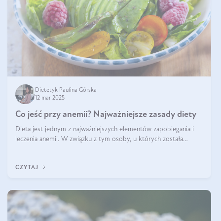
Dietetyk Paulina Górska
12 mar 2025
Co jeść przy anemii? Najważniejsze zasady diety
Dieta jest jednym z najważniejszych elementów zapobiegania i
leczenia anemii. W związku z tym osoby, u których została
zdiagnozowana, powinny wiedzieć, jakie produkty włączyć do
diety, a których lep
CZYTAJ