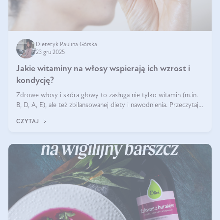
Dietetyk Paulina Górska
23 gru 2025
Jakie witaminy na włosy wspierają ich wzrost i
kondycję?
Zdrowe włosy i skóra głowy to zasługa nie tylko witamin (m.in.
B, D, A, E), ale też zbilansowanej diety i nawodnienia. Przeczytaj
nasz artykuł i dowiedz się, które składniki najskuteczniej hamują
CZYTAJ
wypadanie włosów.