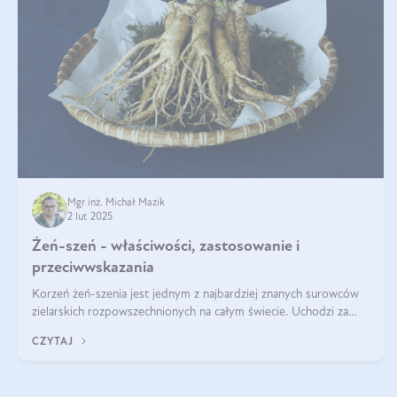
Mgr inż. Michał Mazik
2 lut 2025
Żeń-szeń - właściwości, zastosowanie i
przeciwwskazania
Korzeń żeń-szenia jest jednym z najbardziej znanych surowców
zielarskich rozpowszechnionych na całym świecie. Uchodzi za
„wszechlek”, jednakże najczęściej korzysta się z niego dla
CZYTAJ
poprawy koncentracji