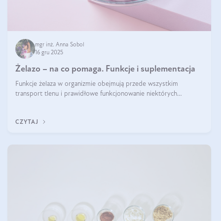
mgr inż. Anna Sobol
16 gru 2025
Żelazo – na co pomaga. Funkcje i suplementacja
Funkcje żelaza w organizmie obejmują przede wszystkim
transport tlenu i prawidłowe funkcjonowanie niektórych
enzymów. Żelazo odpowiada też za działanie układu
immunologicznego i nerwowego, szczególnie na wczesnym
CZYTAJ
etapie życia.