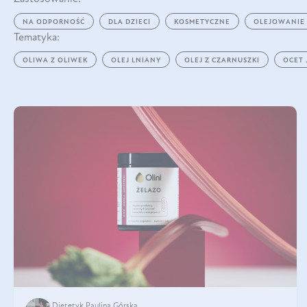
NA ODPORNOŚĆ
DLA DZIECI
KOSMETYCZNE
OLEJOWANIE
Tematyka:
OLIWA Z OLIWEK
OLEJ LNIANY
OLEJ Z CZARNUSZKI
OCET
Dietetyk Paulina Górska