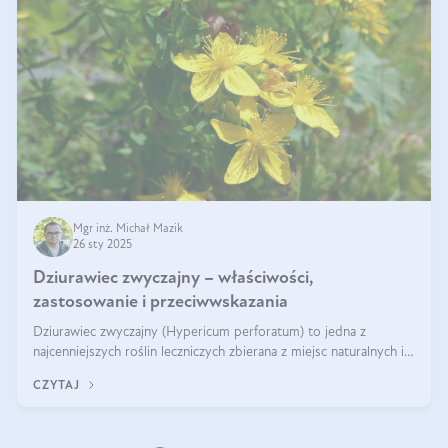
Mgr inż. Michał Mazik
26 sty 2025
Dziurawiec zwyczajny – właściwości,
zastosowanie i przeciwwskazania
Dziurawiec zwyczajny (Hypericum perforatum) to jedna z
najcenniejszych roślin leczniczych zbierana z miejsc naturalnych i
rozpowszechniona w uprawie. Człowiek korzysta od niej od
CZYTAJ
tysięcy lat. Była zal