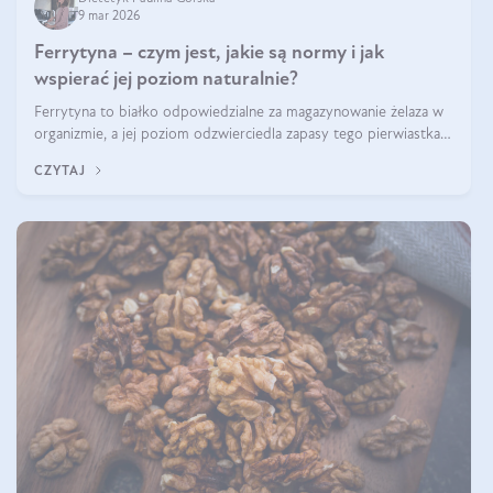
9 mar 2026
Ferrytyna – czym jest, jakie są normy i jak
wspierać jej poziom naturalnie?
Ferrytyna to białko odpowiedzialne za magazynowanie żelaza w
organizmie, a jej poziom odzwierciedla zapasy tego pierwiastka.
Warto dowiedzieć się więcej na jej temat, ponieważ niedobór
CZYTAJ
ferrytyny daje objawy, które mogą utrudniać codzienne
funkcjonowanie (