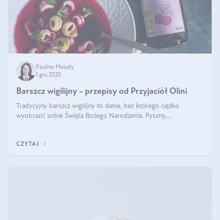
Paulina Maludy
1 gru 2025
Barszcz wigilijny - przepisy od Przyjaciół Olini
Tradycyjny barszcz wigilijny to danie, bez którego ciężko
wyobrazić sobie Święta Bożego Narodzenia. Pyszny,
aromatyczny, esencjonalny, pachnący grzybami, o pięknym
klarownym kolorze. W czym tkwi tajem
CZYTAJ