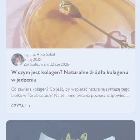
mgr inż. Anna Sobol
6 maj 2025
Zaktualizowano 22 cze 2026
W czym jest kolagen? Naturalne źródła kolagenu
w jedzeniu
Co zawiera kolagen? Co jeść, by wspierać naturalną syntezę tego
białka w fibroblastach? Na te i inne pytania poznasz odpowiedź
w tym artykule.
CZYTAJ