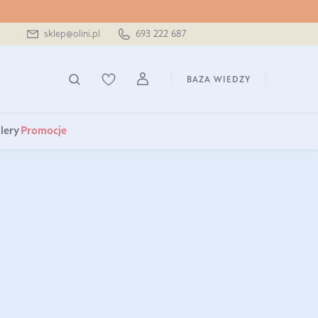
sklep@olini.pl
693 222 687
BAZA WIEDZY
lery
Promocje