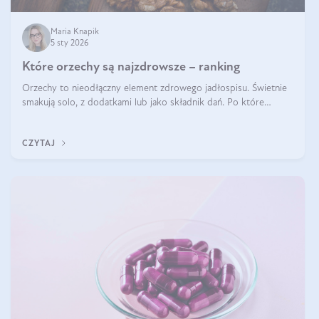
Maria Knapik
5 sty 2026
Które orzechy są najzdrowsze – ranking
Orzechy to nieodłączny element zdrowego jadłospisu. Świetnie
smakują solo, z dodatkami lub jako składnik dań. Po które
orzechy warto sięgać zamiast niezdrowej przekąski? Dowiesz się
z tego tekstu!
CZYTAJ