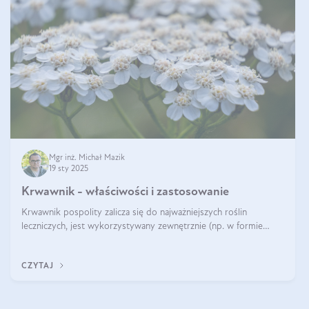
Mgr inż. Michał Mazik
19 sty 2025
Krwawnik - właściwości i zastosowanie
Krwawnik pospolity zalicza się do najważniejszych roślin
leczniczych, jest wykorzystywany zewnętrznie (np. w formie
okładów) i wewnętrznie (w postaci naparów). Ma zastosowanie
również w kosmetyce. J
CZYTAJ