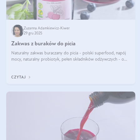
Zuzanna Adamkiewicz-Kiwer
29 gru 2025
Zakwas z buraków do picia
Naturalny zakwas buraczany do picia - polski superfood, napój
mocy, naturalny probiotyk, pełen składników odżywczych - o
zakwasie z buraka mówi się w samych superlatywach. Niektórzy
z Was usłyszeli o
CZYTAJ