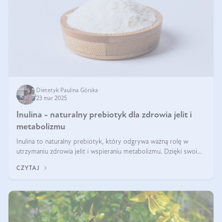
Dietetyk Paulina Górska
23 mar 2025
Inulina - naturalny prebiotyk dla zdrowia jelit i
metabolizmu
Inulina to naturalny prebiotyk, który odgrywa ważną rolę w
utrzymaniu zdrowia jelit i wspieraniu metabolizmu. Dzięki swoim
właściwościom wspomaga rozwój dobroczynnych bakterii
CZYTAJ
jelitowych, co ma pozy