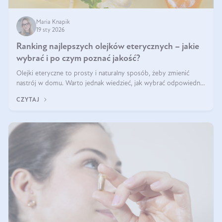
Maria Knapik
19 sty 2026
Ranking najlepszych olejków eterycznych – jakie
wybrać i po czym poznać jakość?
Olejki eteryczne to prosty i naturalny sposób, żeby zmienić
nastrój w domu. Warto jednak wiedzieć, jak wybrać odpowiednie
produkty. Po czym poznać, że są one dobrej jakości? Jakie olejki
CZYTAJ
eteryczne są najlepsze? Poznaj najważniejsze kryteria wyboru!