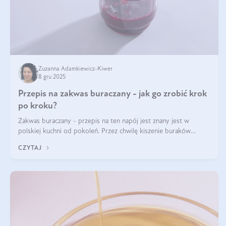
Zuzanna Adamkiewicz-Kiwer
8 gru 2025
Przepis na zakwas buraczany - jak go zrobić krok
po kroku?
Zakwas buraczany - przepis na ten napój jest znany jest w
polskiej kuchni od pokoleń. Przez chwilę kiszenie buraków
czerwonych zostało zapomniane, by w ostatnim czasie powrócić
CZYTAJ
na fali popularności na