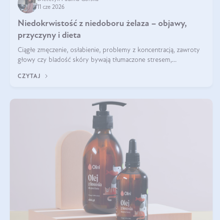
11 cze 2026
Niedokrwistość z niedoboru żelaza – objawy,
przyczyny i dieta
Ciągłe zmęczenie, osłabienie, problemy z koncentracją, zawroty
głowy czy bladość skóry bywają tłumaczone stresem,
przepracowaniem lub niedoborem snu. Tymczasem ich przyczyną
CZYTAJ
może być niedokrwistość z niedoboru żelaza.