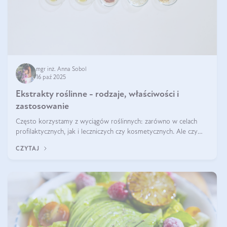
mgr inż. Anna Sobol
16 paź 2025
Ekstrakty roślinne - rodzaje, właściwości i
zastosowanie
Często korzystamy z wyciągów roślinnych: zarówno w celach
profilaktycznych, jak i leczniczych czy kosmetycznych. Ale czy
zastanawialiście się, na czym polega cały proces wydobywania
CZYTAJ
tych substancji z roślin?