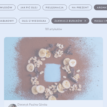
 WŁOSÓW
JAK PIĆ OLEJ
PIELĘGNACJA
NA PREZENT
AROMA
 JABŁKOWY
OLEJ Z WIESIOŁKA
ZAKWAS Z BURAKÓW
MASŁA I 
101 artykułów
Dietetyk Paulina Górska