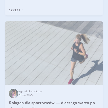
sezamowym. Dowiedz się, dlaczego warto wprowadzić go do
swojej diety — być może to pierwsza ok
CZYTAJ
mgr inż. Anna Sobol
23 cze 2025
Kolagen dla sportowców — dlaczego warto po