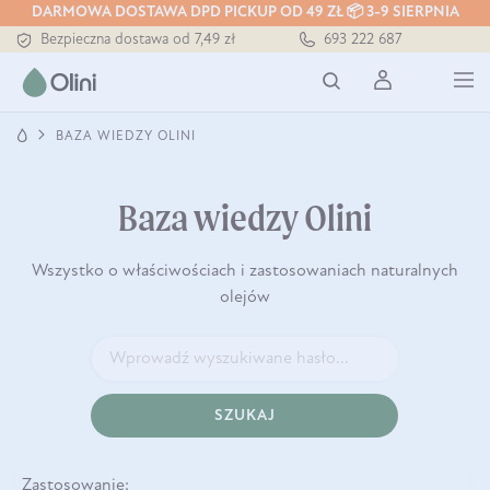
DARMOWA DOSTAWA DPD PICKUP OD 49 ZŁ 📦 3-9 SIERPNIA
Tłoczony zawsze na zimno
Bezpieczna dostawa od 7,49 zł
693 222 687
Darmowa dostawa od 199 zł
Tłoczony zawsze na zimno
BAZA WIEDZY OLINI
Baza wiedzy Olini
Wszystko o właściwościach i zastosowaniach naturalnych
olejów
SZUKAJ
Zastosowanie: