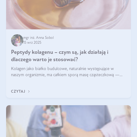
mgr inż. Anna Sobol
15 wrz 2025
Peptydy kolagenu – czym są, jak działają i
dlaczego warto je stosować?
Kolagen jako białko budulcowe, naturalnie występujące w
naszym organizmie, ma całkiem sporą masę cząsteczkową —
nawet do 300 kDa. Jeśli chcielibyśmy suplementować go w tej
formie, byłby trudno strawialny. Aby był lepiej przyswajalny i
CZYTAJ
bardziej biodostępny