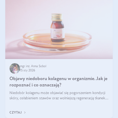
mgr inż. Anna Sobol
15 sty 2026
Objawy niedoboru kolagenu w organizmie. Jak je
rozpoznać i co oznaczają?
Niedobór kolagenu może objawiać się pogorszeniem kondycji
skóry, osłabieniem stawów oraz wolniejszą regeneracją tkanek.
Do najczęstszych sygnałów należą utrata jędrności i
elastyczności skóry, bóle stawów, łamliwość paznokci oraz
CZYTAJ
osłabienie włosów.