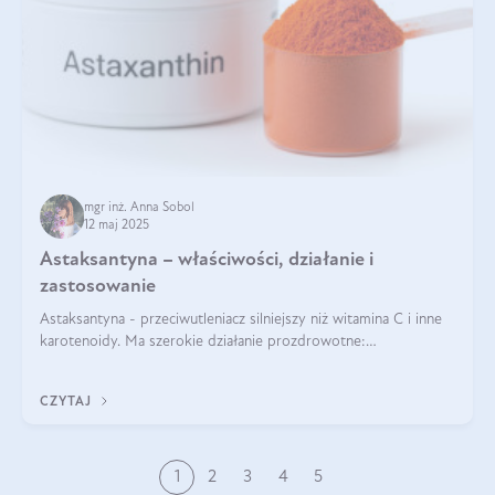
mgr inż. Anna Sobol
12 maj 2025
Astaksantyna – właściwości, działanie i
zastosowanie
Astaksantyna - przeciwutleniacz silniejszy niż witamina C i inne
karotenoidy. Ma szerokie działanie prozdrowotne:
przeciwzapalne, przeciwnowotworowe i immunomodulacyjne.
CZYTAJ
1
2
3
4
5