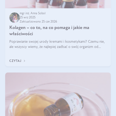
mgr inż. Anna Sobol
25 wrz 2025
Zaktualizowano 25 cze 2026
Kolagen – co to, na co pomaga i jakie ma
właściwości
Poprawianie swojej urody kremami i kosmetykami? Czemu nie,
ale wszyscy wiemy, że najlepiej zadbać o swój organizm od
wewnątrz — to solidna podstawa do tego, by nasz wygląd
zewnętrzny prezentował się zdrowo i atrakcyjnie. Stosowanie
CZYTAJ
wysokiej jakości suplem