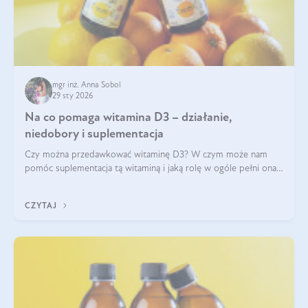
mgr inż. Anna Sobol
29 sty 2026
Na co pomaga witamina D3 – działanie,
niedobory i suplementacja
Czy można przedawkować witaminę D3? W czym może nam
pomóc suplementacja tą witaminą i jaką rolę w ogóle pełni ona
w naszym ciele? Powszechnie wiadomo, że jej przyjmowanie
zalecane jest jesienią i zimą, ale czy wiesz, dlaczego warto to
CZYTAJ
robić?