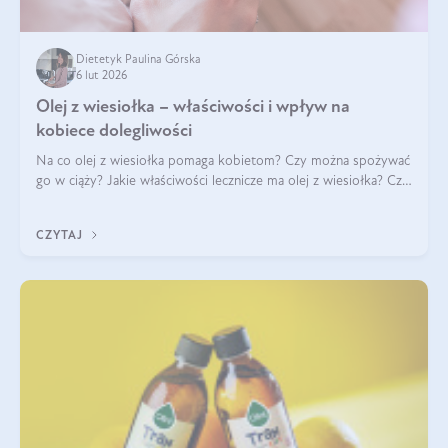
Dietetyk Paulina Górska
6 lut 2026
Olej z wiesiołka – właściwości i wpływ na
kobiece dolegliwości
Na co olej z wiesiołka pomaga kobietom? Czy można spożywać
go w ciąży? Jakie właściwości lecznicze ma olej z wiesiołka? Czy
jego skuteczność potwierdzają badania? Ile trzeba czekać na
efekty? Jaka jes
CZYTAJ