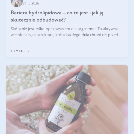
21 lip 2026
Bariera hydrolipidowa – co to jest i jak ją
skutecznie odbudować?
Skóra nie jest tylko opakowaniem dla organizmu. To aktywna,
wielofunkcyjna struktura, która każdego dnia chroni cię przed
utratą wody, wahaniami temperatury i czynnikami
środowiskowymi. Jednym z jej kluczowych elementów jest
CZYTAJ
bariera hydrolipidowa.