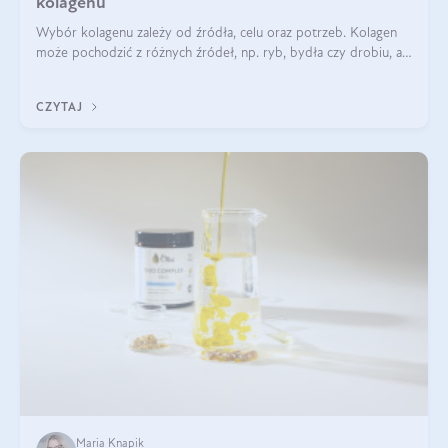
kolagenu
Wybór kolagenu zależy od źródła, celu oraz potrzeb. Kolagen
może pochodzić z różnych źródeł, np. ryb, bydła czy drobiu, a
każdy typ ma swoje unikatowe właściwości. Dla skóry najlepiej
sprawdza się kolagen rybi, a dla wspierania stawów — kolagen
CZYTAJ
bydlęcy.
Maria Knapik