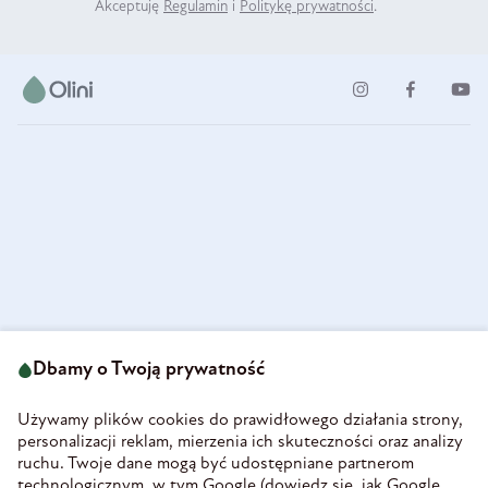
Akceptuję
Regulamin
i
Politykę prywatności
.
ul. Strzegomska 49
693 222 687
58-160 Świebodzice
Dbamy o Twoją prywatność
sklep@olini.pl
Polska
NIP 8860027066
Używamy plików cookies do prawidłowego działania strony,
REGON 890213034
personalizacji reklam, mierzenia ich skuteczności oraz analizy
ruchu. Twoje dane mogą być udostępniane partnerom
INFORMACJE
technologicznym, w tym Google (
dowiedz się, jak Google