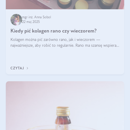
mgr inż. Anna Sobol
22 maj 2025
Kiedy pić kolagen rano czy wieczorem?
Kolagen można pić zarówno rano, jak i wieczorem —
najważniejsze, aby robić to regularnie. Rano ma szansę wspierać
energię i metabolizm, a wieczorem regenerację organizmu
podczas snu.
CZYTAJ