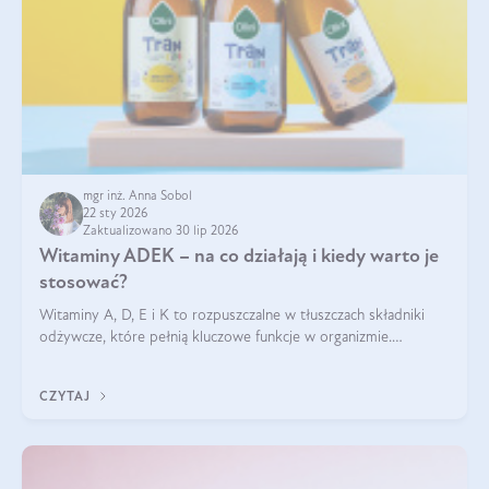
mgr inż. Anna Sobol
22 sty 2026
Zaktualizowano 30 lip 2026
Witaminy ADEK – na co działają i kiedy warto je
stosować?
Witaminy A, D, E i K to rozpuszczalne w tłuszczach składniki
odżywcze, które pełnią kluczowe funkcje w organizmie.
Wspierają zdrowie skóry i wzroku, odporność, prawidłową
krzepliwość krwi oraz mineralizację kości.
CZYTAJ