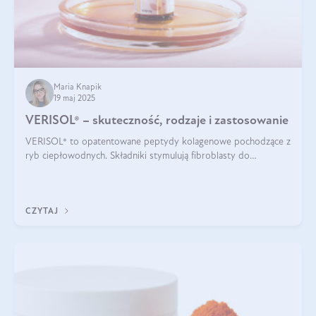
Maria Knapik
19 maj 2025
VERISOL® – skuteczność, rodzaje i zastosowanie
VERISOL® to opatentowane peptydy kolagenowe pochodzące z
ryb ciepłowodnych. Składniki stymulują fibroblasty do
produkcji kolagenu i elastyny w skórze. Kolagen VERISOL®
zapewnia wysoką biodostępność i umożliwia skuteczne dotarcie
do komórek skóry.
CZYTAJ