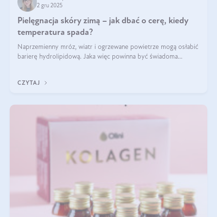
2 gru 2025
Pielęgnacja skóry zimą – jak dbać o cerę, kiedy
temperatura spada?
Naprzemienny mróz, wiatr i ogrzewane powietrze mogą osłabić
barierę hydrolipidową. Jaka więc powinna być świadoma
pielęgnacja w okresie chłodnych miesięcy?
CZYTAJ