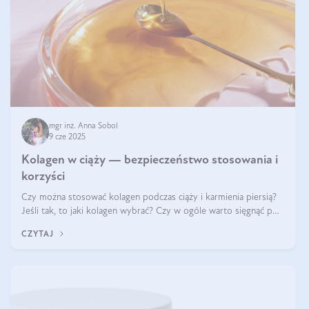
mgr inż. Anna Sobol
9 cze 2025
Kolagen w ciąży — bezpieczeństwo stosowania i
korzyści
Czy można stosować kolagen podczas ciąży i karmienia piersią?
Jeśli tak, to jaki kolagen wybrać? Czy w ogóle warto sięgnąć po
ten rodzaj suplementacji?
CZYTAJ