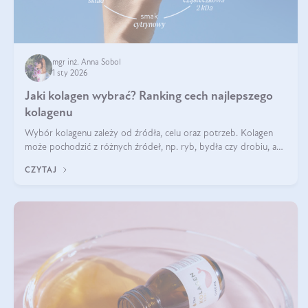
mgr inż. Anna Sobol
1 sty 2026
Jaki kolagen wybrać? Ranking cech najlepszego
kolagenu
Wybór kolagenu zależy od źródła, celu oraz potrzeb. Kolagen
może pochodzić z różnych źródeł, np. ryb, bydła czy drobiu, a
każdy typ ma swoje unikatowe właściwości. Dla skóry najlepiej
CZYTAJ
sprawdza się kolagen rybi, a dla wspierania stawów — kolagen
bydlęcy.