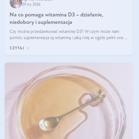
29 sty 2026
Na co pomaga witamina D3 – działanie,
niedobory i suplementacja
Czy można przedawkować witaminę D3? W czym może nam
pomóc suplementacja tą witaminą i jaką rolę w ogóle pełni ona w
naszym ciele? Powszechnie wiadomo, że jej przyjmowanie
CZYTAJ
zalecane jest jesienią i zimą, ale czy wiesz, dlaczego warto to
robić?