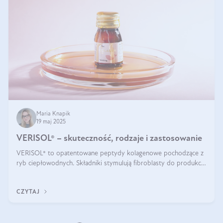
Maria Knapik
19 maj 2025
VERISOL® – skuteczność, rodzaje i zastosowanie
VERISOL® to opatentowane peptydy kolagenowe pochodzące z
ryb ciepłowodnych. Składniki stymulują fibroblasty do produkcji
kolagenu i elastyny w skórze. Kolagen VERISOL® zapewnia
wysoką biodostępność i umożliwia skuteczne dotarcie do
CZYTAJ
komórek skóry.