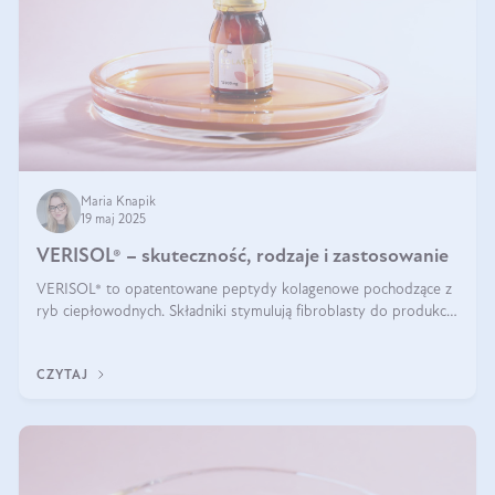
Maria Knapik
19 maj 2025
VERISOL® – skuteczność, rodzaje i zastosowanie
VERISOL® to opatentowane peptydy kolagenowe pochodzące z
ryb ciepłowodnych. Składniki stymulują fibroblasty do produkcji
kolagenu i elastyny w skórze. Kolagen VERISOL® zapewnia
wysoką biodostępność i umożliwia skuteczne dotarcie do
CZYTAJ
komórek skóry.