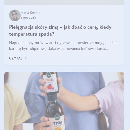
Maria Knapik
2 gru 2025
Pielęgnacja skóry zimą – jak dbać o cerę, kiedy
temperatura spada?
Naprzemienny mróz, wiatr i ogrzewane powietrze mogą osłabić
barierę hydrolipidową. Jaka więc powinna być świadoma
pielęgnacja w okresie chłodnych miesięcy?
CZYTAJ