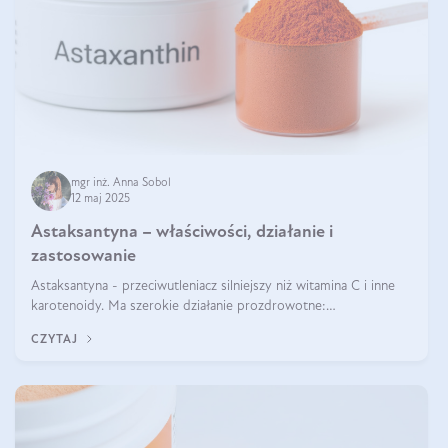
mgr inż. Anna Sobol
12 maj 2025
Astaksantyna – właściwości, działanie i
zastosowanie
Astaksantyna - przeciwutleniacz silniejszy niż witamina C i inne
karotenoidy. Ma szerokie działanie prozdrowotne:
przeciwzapalne, przeciwnowotworowe i immunomodulacyjne.
CZYTAJ