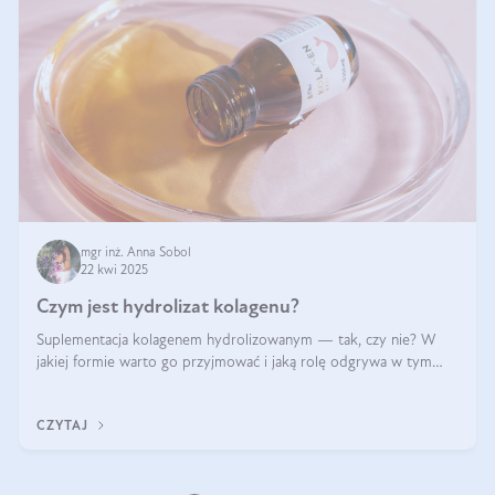
mgr inż. Anna Sobol
22 kwi 2025
Czym jest hydrolizat kolagenu?
Suplementacja kolagenem hydrolizowanym — tak, czy nie? W
jakiej formie warto go przyjmować i jaką rolę odgrywa w tym
wszystkim jego hydroliza czy liofilizacja?
CZYTAJ