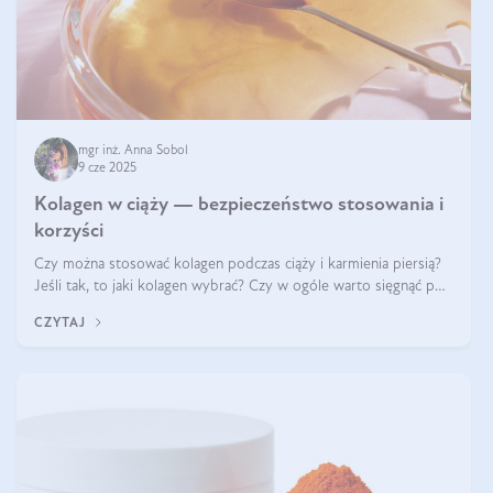
mgr inż. Anna Sobol
9 cze 2025
Kolagen w ciąży — bezpieczeństwo stosowania i
korzyści
Czy można stosować kolagen podczas ciąży i karmienia piersią?
Jeśli tak, to jaki kolagen wybrać? Czy w ogóle warto sięgnąć po
ten rodzaj suplementacji?
CZYTAJ