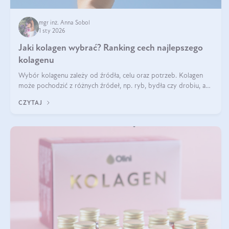
mgr inż. Anna Sobol
1 sty 2026
Jaki kolagen wybrać? Ranking cech najlepszego
kolagenu
Wybór kolagenu zależy od źródła, celu oraz potrzeb. Kolagen
może pochodzić z różnych źródeł, np. ryb, bydła czy drobiu, a
każdy typ ma swoje unikatowe właściwości. Dla skóry najlepiej
CZYTAJ
sprawdza się kolagen rybi, a dla wspierania stawów — kolagen
bydlęcy.