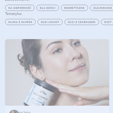
NA ODPORNOŚĆ
DLA DZIECI
KOSMETYCZNE
OLEJOWANIE
Tematyka:
OLIWA Z OLIWEK
OLEJ LNIANY
OLEJ Z CZARNUSZKI
OCET
Iza Sykut