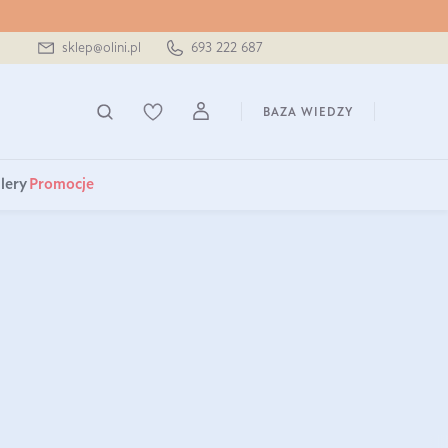
sklep@olini.pl
693 222 687
BAZA WIEDZY
lery
Promocje