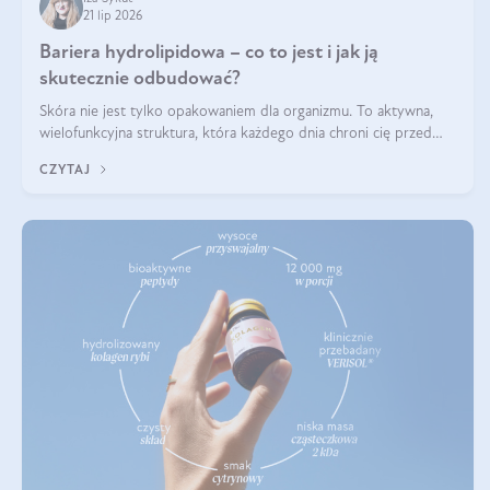
21 lip 2026
Bariera hydrolipidowa – co to jest i jak ją
skutecznie odbudować?
Skóra nie jest tylko opakowaniem dla organizmu. To aktywna,
wielofunkcyjna struktura, która każdego dnia chroni cię przed
utratą wody, wahaniami temperatury i czynnikami
CZYTAJ
środowiskowymi. Jednym z jej kluczowych elementów jest
bariera hydrolipidowa.