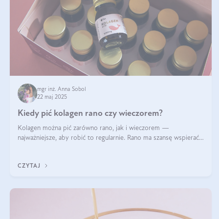
mgr inż. Anna Sobol
22 maj 2025
Kiedy pić kolagen rano czy wieczorem?
Kolagen można pić zarówno rano, jak i wieczorem —
najważniejsze, aby robić to regularnie. Rano ma szansę wspierać
energię i metabolizm, a wieczorem regenerację organizmu
podczas snu.
CZYTAJ