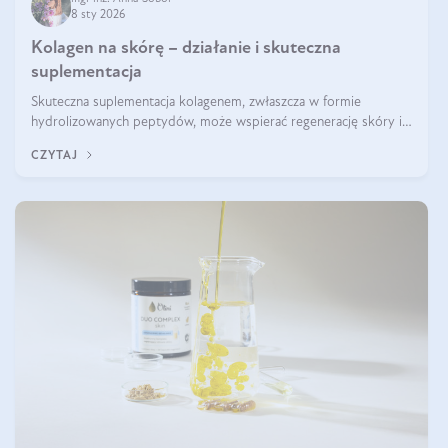
8 sty 2026
Kolagen na skórę – działanie i skuteczna
suplementacja
Skuteczna suplementacja kolagenem, zwłaszcza w formie
hydrolizowanych peptydów, może wspierać regenerację skóry i
poprawiać jej wygląd, jeśli jest połączona z odpowiednią dietą i
CZYTAJ
regularnością stosowania.