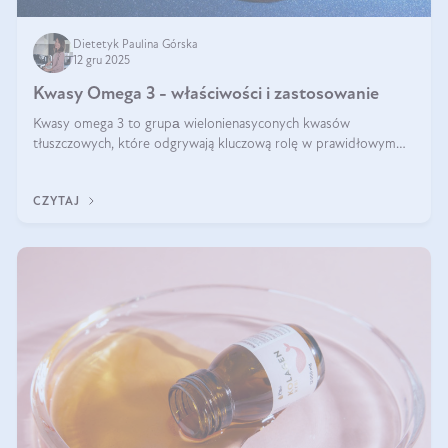
Dietetyk Paulina Górska
12 gru 2025
Kwasy Omega 3 - właściwości i zastosowanie
Kwasy omega 3 to grupа wielonienasyconych kwasów
tłuszczowych, które odgrywają kluczową rolę w prawidłowym
funkcjonowaniu organizmu – wspierają pracę serca, mózgu i
układu odpornościowego.
CZYTAJ