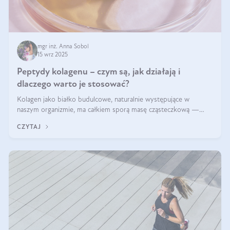
mgr inż. Anna Sobol
15 wrz 2025
Peptydy kolagenu – czym są, jak działają i
dlaczego warto je stosować?
Kolagen jako białko budulcowe, naturalnie występujące w
naszym organizmie, ma całkiem sporą masę cząsteczkową —
nawet do 300 kDa. Jeśli chcielibyśmy suplementować go w tej
CZYTAJ
formie, byłby trudno strawialny. Aby był lepiej przyswajalny i
bardziej biodostępny