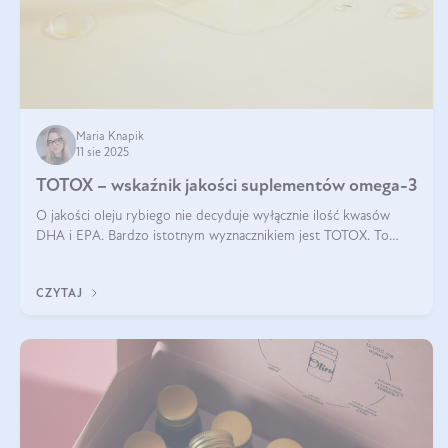
Maria Knapik
11 sie 2025
TOTOX – wskaźnik jakości suplementów omega-3
O jakości oleju rybiego nie decyduje wyłącznie ilość kwasów
DHA i EPA. Bardzo istotnym wyznacznikiem jest TOTOX. To
wskaźnik, który pokazuje skuteczność, świeżość oraz
bezpieczeństwo suplementu?
CZYTAJ