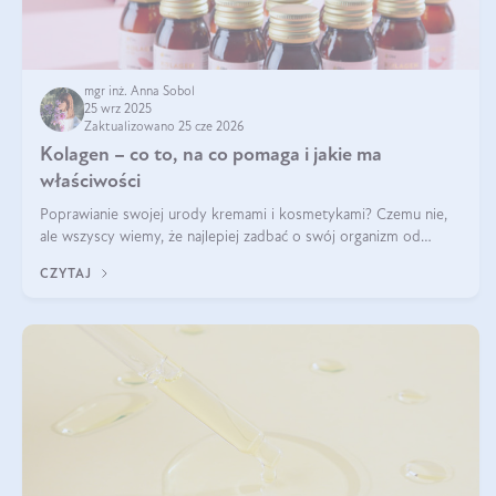
mgr inż. Anna Sobol
25 wrz 2025
Zaktualizowano 25 cze 2026
Kolagen – co to, na co pomaga i jakie ma
właściwości
Poprawianie swojej urody kremami i kosmetykami? Czemu nie,
ale wszyscy wiemy, że najlepiej zadbać o swój organizm od
wewnątrz — to solidna podstawa do tego, by nasz wygląd
CZYTAJ
zewnętrzny prezentował się zdrowo i atrakcyjnie. Stosowanie
wysokiej jakości suplem