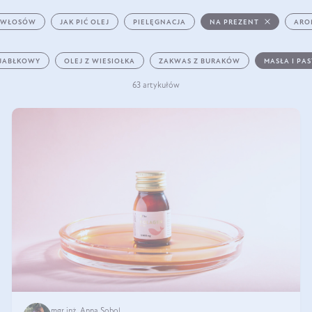
 WŁOSÓW
JAK PIĆ OLEJ
PIELĘGNACJA
NA PREZENT
ARO
 JABŁKOWY
OLEJ Z WIESIOŁKA
ZAKWAS Z BURAKÓW
MASŁA I PA
63 artykułów
mgr inż. Anna Sobol