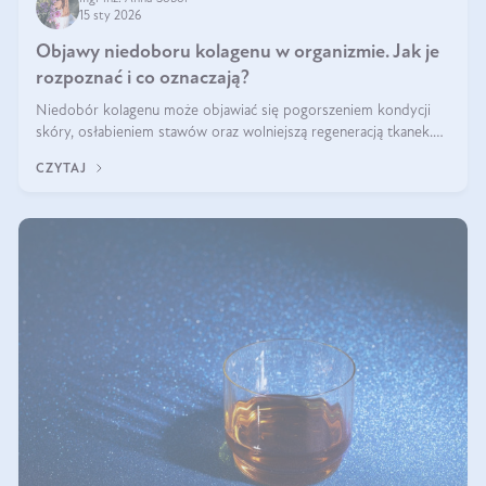
15 sty 2026
Objawy niedoboru kolagenu w organizmie. Jak je
rozpoznać i co oznaczają?
Niedobór kolagenu może objawiać się pogorszeniem kondycji
skóry, osłabieniem stawów oraz wolniejszą regeneracją tkanek.
Do najczęstszych sygnałów należą utrata jędrności i elastyczności
CZYTAJ
skóry, bóle stawów, łamliwość paznokci oraz osłabienie włosów.