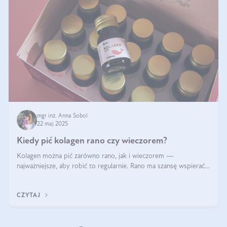
mgr inż. Anna Sobol
22 maj 2025
Kiedy pić kolagen rano czy wieczorem?
Kolagen można pić zarówno rano, jak i wieczorem —
najważniejsze, aby robić to regularnie. Rano ma szansę wspierać
energię i metabolizm, a wieczorem regenerację organizmu
podczas snu.
CZYTAJ