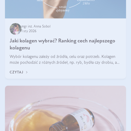
mgr inż. Anna Sobol
1 sty 2026
Jaki kolagen wybrać? Ranking cech najlepszego
kolagenu
Wybór kolagenu zależy od źródła, celu oraz potrzeb. Kolagen
może pochodzić z różnych źródeł, np. ryb, bydła czy drobiu, a
każdy typ ma swoje unikatowe właściwości. Dla skóry najlepiej
CZYTAJ
sprawdza się kolagen rybi, a dla wspierania stawów — kolagen
bydlęcy.