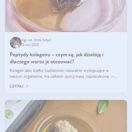
mgr inż. Anna Sobol
15 wrz 2025
Peptydy kolagenu – czym są, jak działają i
dlaczego warto je stosować?
Kolagen jako białko budulcowe, naturalnie występujące w
naszym organizmie, ma całkiem sporą masę cząsteczkową —
nawet do 300 kDa. Jeśli chcielibyśmy suplementować go w tej
CZYTAJ
formie, byłby trudno strawialny. Aby był lepiej przyswajalny i
bardziej biodostępny