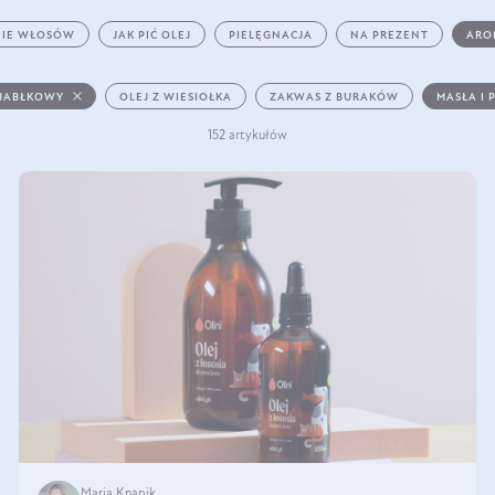
IE WŁOSÓW
JAK PIĆ OLEJ
PIELĘGNACJA
NA PREZENT
ARO
 JABŁKOWY
OLEJ Z WIESIOŁKA
ZAKWAS Z BURAKÓW
MASŁA I 
152 artykułów
Maria Knapik