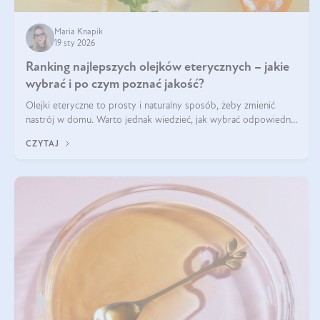
Maria Knapik
19 sty 2026
Ranking najlepszych olejków eterycznych – jakie
wybrać i po czym poznać jakość?
Olejki eteryczne to prosty i naturalny sposób, żeby zmienić
nastrój w domu. Warto jednak wiedzieć, jak wybrać odpowiednie
produkty. Po czym poznać, że są one dobrej jakości? Jakie olejki
CZYTAJ
eteryczne są najlepsze? Poznaj najważniejsze kryteria wyboru!