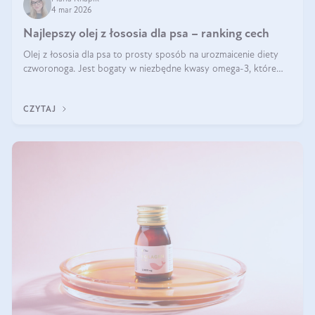
4 mar 2026
Najlepszy olej z łososia dla psa – ranking cech
Olej z łososia dla psa to prosty sposób na urozmaicenie diety
czworonoga. Jest bogaty w niezbędne kwasy omega-3, które
mogą pozytywnie wpłynąć na ogólną formę pupila. Na jakie
właściwości tego oleju rybiego warto w szczególności zwrócić
CZYTAJ
uwagę?