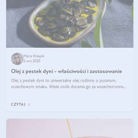
Maria Knapik
2 wrz 2025
Olej z pestek dyni - właściwości i zastosowanie
Olej z pestek dyni to uniwersalny olej roślinny o pysznym,
orzechowym smaku. Wiele osób docenia go za wszechstronność,
bo przydaje się zarówno w kuchni, jak i w pielęgnacji. Często
wykorzystuje się go
CZYTAJ