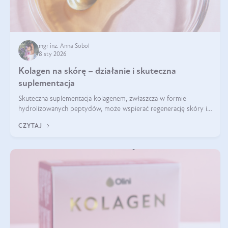
mgr inż. Anna Sobol
8 sty 2026
Kolagen na skórę – działanie i skuteczna
suplementacja
Skuteczna suplementacja kolagenem, zwłaszcza w formie
hydrolizowanych peptydów, może wspierać regenerację skóry i
poprawiać jej wygląd, jeśli jest połączona z odpowiednią dietą i
CZYTAJ
regularnością stosowania.