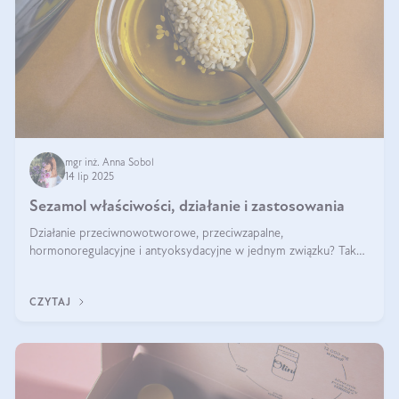
mgr inż. Anna Sobol
14 lip 2025
Sezamol właściwości, działanie i zastosowania
Działanie przeciwnowotworowe, przeciwzapalne,
hormonoregulacyjne i antyoksydacyjne w jednym związku? Tak
— to właśnie natura sezamolu, który obecny jest w oleju
sezamowym. Dowiedz się, dlaczego warto wprowadzić go do
CZYTAJ
swojej diety — być może to pierwsza ok