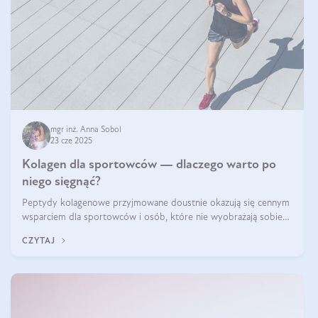
mgr inż. Anna Sobol
23 cze 2025
Kolagen dla sportowców — dlaczego warto po
niego sięgnąć?
Peptydy kolagenowe przyjmowane doustnie okazują się cennym
wsparciem dla sportowców i osób, które nie wyobrażają sobie
życia bez intensywnego ruchu.
CZYTAJ