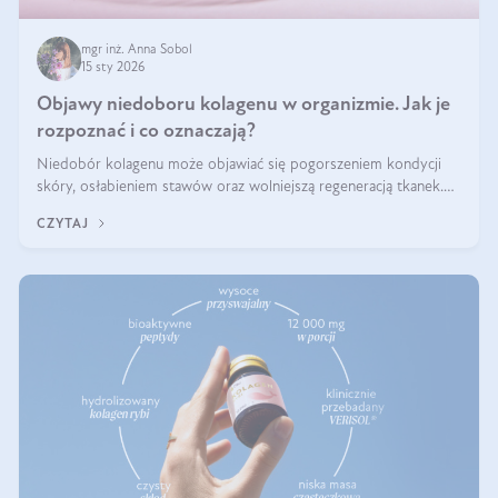
mgr inż. Anna Sobol
15 sty 2026
Objawy niedoboru kolagenu w organizmie. Jak je
rozpoznać i co oznaczają?
Niedobór kolagenu może objawiać się pogorszeniem kondycji
skóry, osłabieniem stawów oraz wolniejszą regeneracją tkanek.
Do najczęstszych sygnałów należą utrata jędrności i elastyczności
CZYTAJ
skóry, bóle stawów, łamliwość paznokci oraz osłabienie włosów.