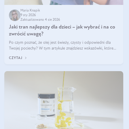
Maria Knapik
9 sty 2026
Zaktualizowano 4 sie 2026
Jaki tran najlepszy dla dzieci – jak wybrać i na co
zwrócić uwagę?
Po czym poznać, że olej jest świeży, czysty i odpowiedni dla
Twojej pociechy? W tym artykule znajdziesz wskazówki, które
pomogą wybrać najlepszy tran dla dzieci.
CZYTAJ