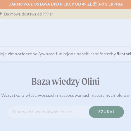
DARMOWA DOSTAWA DPD PICKUP OD 49 ZŁ 📦 3-9 SIERPNIA
Darmowa dostawa od 199 zł
leje zimnotłoczone
Żywność funkcjonalna
Self-care
Potrzeby
Bestsel
Baza wiedzy Olini
Wszystko o właściwościach i zastosowaniach naturalnych olejów
SZUKAJ