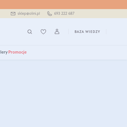
sklep@olini.pl
693 222 687
BAZA WIEDZY
lery
Promocje