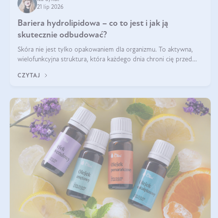
21 lip 2026
Bariera hydrolipidowa – co to jest i jak ją
skutecznie odbudować?
Skóra nie jest tylko opakowaniem dla organizmu. To aktywna,
wielofunkcyjna struktura, która każdego dnia chroni cię przed
utratą wody, wahaniami temperatury i czynnikami
CZYTAJ
środowiskowymi. Jednym z jej kluczowych elementów jest
bariera hydrolipidowa.