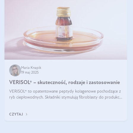
Maria Knapik
19 maj 2025
VERISOL® – skuteczność, rodzaje i zastosowanie
VERISOL® to opatentowane peptydy kolagenowe pochodzące z
ryb ciepłowodnych. Składniki stymulują fibroblasty do produkcji
kolagenu i elastyny w skórze. Kolagen VERISOL® zapewnia
wysoką biodostępność i umożliwia skuteczne dotarcie do
CZYTAJ
komórek skóry.