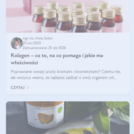
mgr inż. Anna Sobol
25 wrz 2025
Zaktualizowano 25 cze 2026
Kolagen – co to, na co pomaga i jakie ma
właściwości
Poprawianie swojej urody kremami i kosmetykami? Czemu nie,
ale wszyscy wiemy, że najlepiej zadbać o swój organizm od
wewnątrz — to solidna podstawa do tego, by nasz wygląd
CZYTAJ
zewnętrzny prezentował się zdrowo i atrakcyjnie. Stosowanie
wysokiej jakości suplem