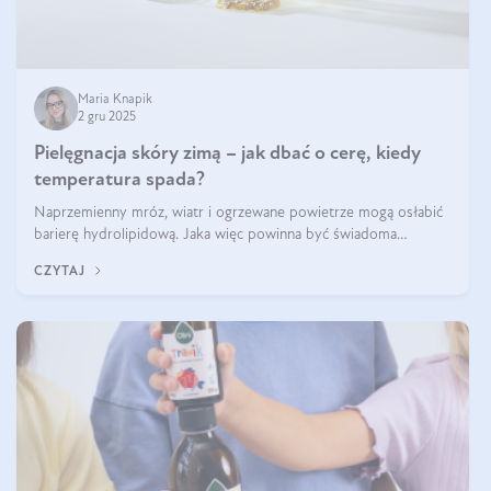
Maria Knapik
2 gru 2025
Pielęgnacja skóry zimą – jak dbać o cerę, kiedy
temperatura spada?
Naprzemienny mróz, wiatr i ogrzewane powietrze mogą osłabić
barierę hydrolipidową. Jaka więc powinna być świadoma
pielęgnacja w okresie chłodnych miesięcy?
CZYTAJ