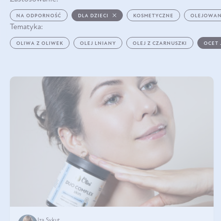
NA ODPORNOŚĆ
DLA DZIECI
KOSMETYCZNE
OLEJOWAN
Tematyka:
OLIWA Z OLIWEK
OLEJ LNIANY
OLEJ Z CZARNUSZKI
OCET
Iza Sykut