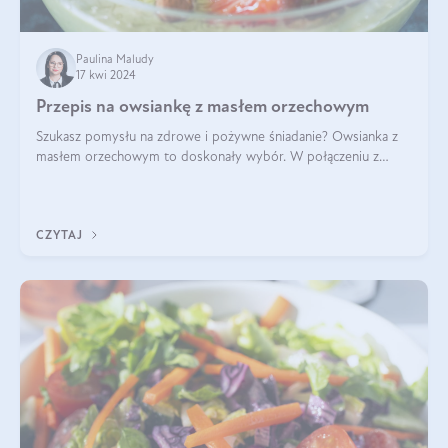
Paulina Maludy
17 kwi 2024
Przepis na owsiankę z masłem orzechowym
Szukasz pomysłu na zdrowe i pożywne śniadanie? Owsianka z
masłem orzechowym to doskonały wybór. W połączeniu z
dodatkami takimi jak banany, orzechy i syrop klonowy, stworzy
idealną kombinację smaków o
CZYTAJ