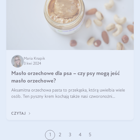
Maria Knapik
3 kwi 2024
Masło orzechowe dla psa – czy psy mogą jeść
masło orzechowe?
Aksamitna orzechowa pasta to przekąska, którą uwielbia wiele
osób. Ten pyszny krem kochają także nasi czworonożni
przyjaciele. W jaki sposób mogę psu podać masło orzechowe?
Czy jest ono bezpieczne d
CZYTAJ
1
2
3
4
5