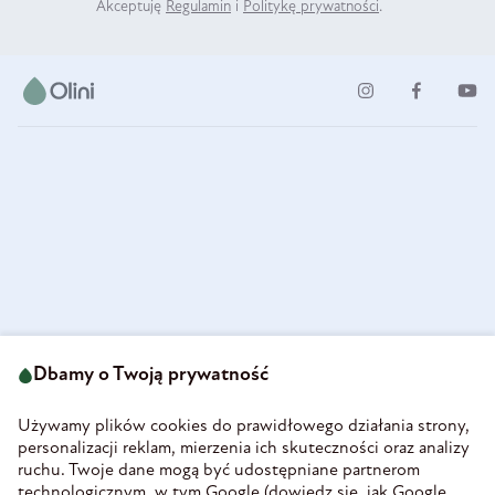
Akceptuję
Regulamin
i
Politykę prywatności
.
ul. Strzegomska 49
693 222 687
58-160 Świebodzice
Dbamy o Twoją prywatność
sklep@olini.pl
Polska
NIP 8860027066
Używamy plików cookies do prawidłowego działania strony,
REGON 890213034
personalizacji reklam, mierzenia ich skuteczności oraz analizy
ruchu. Twoje dane mogą być udostępniane partnerom
INFORMACJE
technologicznym, w tym Google (
dowiedz się, jak Google