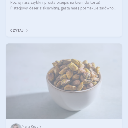
Poznaj nasz szybki i prosty przepis na krem do tortu!
Pistacjowy deser z aksamitną, gęstą masą posmakuje zarówno
domownikom, jak i gościom. Dzięki niemu każdy kawałek ciasta
będzie prawdziwą ucztą dla
CZYTAJ
Maria Knapik