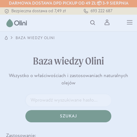
DARMOWA DOSTAWA DPD PICKUP OD 49 ZŁ 📦 3-9 SIERPNIA
Bezpieczna dostawa od 7,49 zł
693 222 687
Darmowa dostawa od 199 zł
Tłoczony zawsze na zimno
BAZA WIEDZY OLINI
Baza wiedzy Olini
Wszystko o właściwościach i zastosowaniach naturalnych
olejów
SZUKAJ
Zastosowanie: