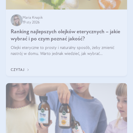
Maria Knapik
19 sty 2026
Ranking najlepszych olejków eterycznych – jakie
wybrać i po czym poznać jakość?
Olejki eteryczne to prosty i naturalny sposób, żeby zmienić
nastrój w domu. Warto jednak wiedzieć, jak wybrać
odpowiednie produkty. Po czym poznać, że są one dobrej
jakości? Jakie olejki eteryczne są najlepsze? Poznaj najważniejsze
CZYTAJ
kryteria wyboru!