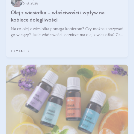
6 lut 2026
Olej z wiesiołka – właściwości i wpływ na
kobiece dolegliwości
Na co olej z wiesiołka pomaga kobietom? Czy można spożywać
go w ciąży? Jakie właściwości lecznicze ma olej z wiesiołka? Czy
jego skuteczność potwierdzają badania? Ile trzeba czekać na
efekty? Jaka jes
CZYTAJ