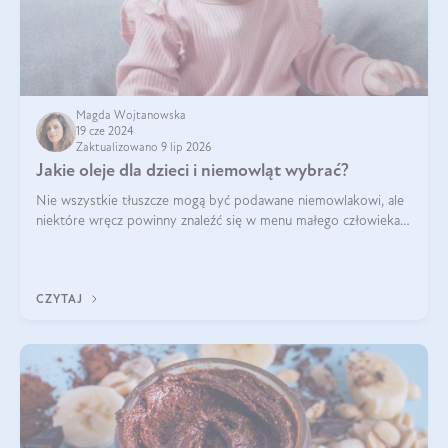
Magda Wojtanowska
19 cze 2024
Zaktualizowano 9 lip 2026
Jakie oleje dla dzieci i niemowląt wybrać?
Nie wszystkie tłuszcze mogą być podawane niemowlakowi, ale
niektóre wręcz powinny znaleźć się w menu małego człowieka.
Warto pamiętać, że dzieci mają zwiększone zapotrzebowanie na
niezbędne nienasycon
CZYTAJ