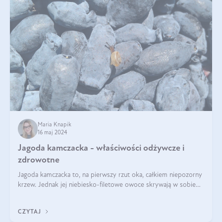
Maria Knapik
16 maj 2024
Jagoda kamczacka - właściwości odżywcze i
zdrowotne
Jagoda kamczacka to, na pierwszy rzut oka, całkiem niepozorny
krzew. Jednak jej niebiesko-filetowe owoce skrywają w sobie
wiele dobra. Jakie właściwości ma jagoda kamczacka? Poznasz je
w tym wpisie!
CZYTAJ