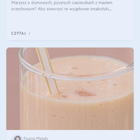
Marzysz o domowych, pysznych ciasteczkach z masłem
orzechowym? Aby stworzyć te wyjątkowe smakołyki,
potrzebujesz kilku prostych składników takich jak masło
orzechowe, jajko, kawałki orzechów, mąka psz
CZYTAJ
Paulina Maludy