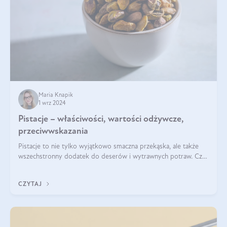
Maria Knapik
1 wrz 2024
Pistacje – właściwości, wartości odżywcze,
przeciwwskazania
Pistacje to nie tylko wyjątkowo smaczna przekąska, ale także
wszechstronny dodatek do deserów i wytrawnych potraw. Czy
pistacje są zdrowe? Jakie są ich właściwości? Gdzie rosną i czy
każdy może się ni
CZYTAJ