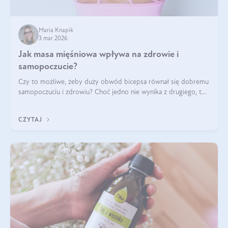
Maria Knapik
3 mar 2026
Jak masa mięśniowa wpływa na zdrowie i
samopoczucie?
Czy to możliwe, żeby duży obwód bicepsa równał się dobremu
samopoczuciu i zdrowiu? Choć jedno nie wynika z drugiego, to
jest między nimi powiązanie – masa mięśniowa może znacznie
poprawić jakość życia. W jaki sposób? W tym wpisie wszystko
CZYTAJ
wyjaśnimy.