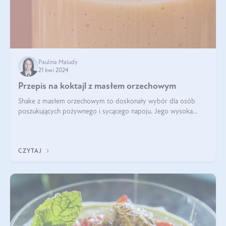
Paulina Maludy
21 kwi 2024
Przepis na koktajl z masłem orzechowym
Shake z masłem orzechowym to doskonały wybór dla osób
poszukujących pożywnego i sycącego napoju. Jego wysoka
zawartość białka sprawia, że jest idealnym uzupełnieniem diety,
szczególnie dla osób aktywn
CZYTAJ