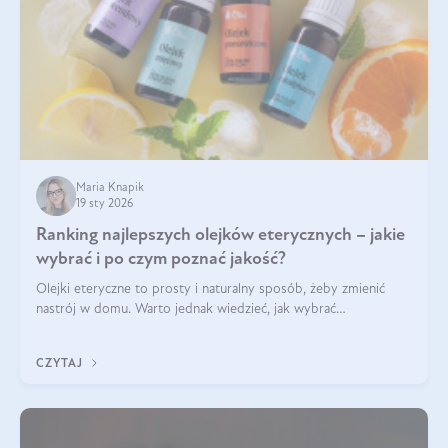
Maria Knapik
19 sty 2026
Ranking najlepszych olejków eterycznych – jakie
wybrać i po czym poznać jakość?
Olejki eteryczne to prosty i naturalny sposób, żeby zmienić
nastrój w domu. Warto jednak wiedzieć, jak wybrać
odpowiednie produkty. Po czym poznać, że są one dobrej
jakości? Jakie olejki eteryczne są najlepsze? Poznaj najważniejsze
CZYTAJ
kryteria wyboru!