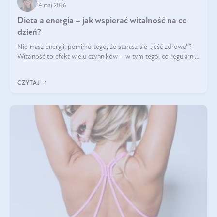
14 maj 2026
Dieta a energia – jak wspierać witalność na co
dzień?
Nie masz energii, pomimo tego, że starasz się „jeść zdrowo”?
Witalność to efekt wielu czynników – w tym tego, co regularnie
ląduje na talerzu. Zapotrzebowanie na składniki odżywcze różni
się w zależności od osoby
CZYTAJ