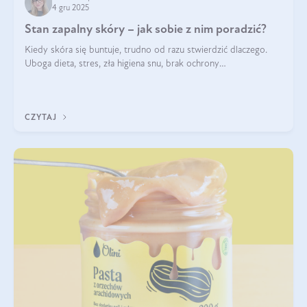
4 gru 2025
Stan zapalny skóry – jak sobie z nim poradzić?
Kiedy skóra się buntuje, trudno od razu stwierdzić dlaczego.
Uboga dieta, stres, zła higiena snu, brak ochrony
przeciwsłonecznej – powodów nasilenia stanów zapalnych może
być wiele. Jak poradzić sobie z ich przyczynami i skutkami?
CZYTAJ