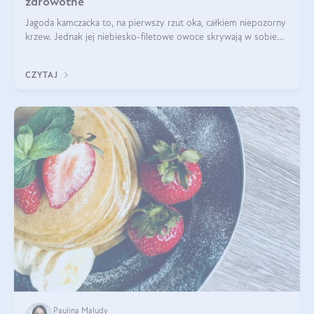
zdrowotne
Jagoda kamczacka to, na pierwszy rzut oka, całkiem niepozorny
krzew. Jednak jej niebiesko-filetowe owoce skrywają w sobie
wiele dobra. Jakie właściwości ma jagoda kamczacka? Poznasz je
w tym wpisie!
CZYTAJ
Paulina Maludy