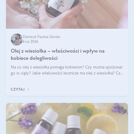
Dietetyk Paulina Górska
6 lut 2026
Olej z wiesiołka – właściwości i wpływ na
kobiece dolegliwości
Na co olej z wiesiołka pomaga kobietom? Czy można spożywać
go w ciąży? Jakie właściwości lecznicze ma olej z wiesiołka? Czy
jego skuteczność potwierdzają badania? Ile trzeba czekać na
efekty? Jaka jes
CZYTAJ