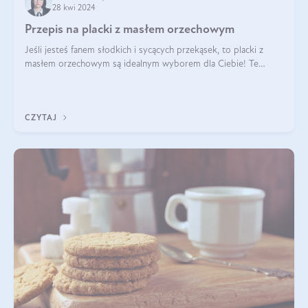
28 kwi 2024
Przepis na placki z masłem orzechowym
Jeśli jesteś fanem słodkich i sycących przekąsek, to placki z
masłem orzechowym są idealnym wyborem dla Ciebie! Te
pyszne placuszki, idealne na śniadanie lub podwieczorek z
pewnością dostarczą Ci ener
CZYTAJ