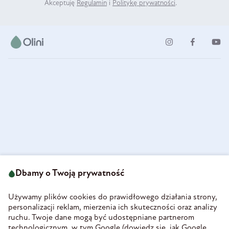
Akceptuję
Regulamin
i
Politykę prywatności
.
ul. Strzegomska 49
693 222 687
58-160 Świebodzice
Dbamy o Twoją prywatność
sklep@olini.pl
Polska
NIP 8860027066
Używamy plików cookies do prawidłowego działania strony,
REGON 890213034
personalizacji reklam, mierzenia ich skuteczności oraz analizy
ruchu. Twoje dane mogą być udostępniane partnerom
INFORMACJE
technologicznym, w tym Google (
dowiedz się, jak Google