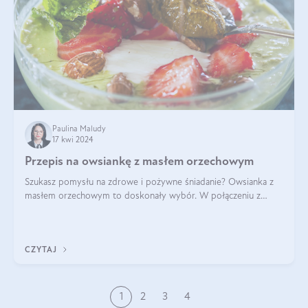
Paulina Maludy
17 kwi 2024
Przepis na owsiankę z masłem orzechowym
Szukasz pomysłu na zdrowe i pożywne śniadanie? Owsianka z
masłem orzechowym to doskonały wybór. W połączeniu z
dodatkami takimi jak banany, orzechy i syrop klonowy, stworzy
idealną kombinację smaków o
CZYTAJ
1
2
3
4