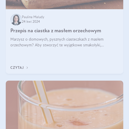
Paulina Maludy
24 kwi 2024
Przepis na ciastka z masłem orzechowym
Marzysz o domowych, pysznych ciasteczkach z masłem
orzechowym? Aby stworzyć te wyjątkowe smakołyki,
potrzebujesz kilku prostych składników takich jak masło
orzechowe, jajko, kawałki orzechów, mąka psz
CZYTAJ