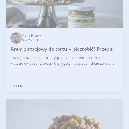
Maria Knapik
8 wrz 2024
Krem pistacjowy do tortu – jak zrobić? Przepis
Poznaj nasz szybki i prosty przepis na krem do tortu!
Pistacjowy deser z aksamitną, gęstą masą posmakuje zarówno
domownikom, jak i gościom. Dzięki niemu każdy kawałek ciasta
będzie prawdziwą ucztą dla
CZYTAJ