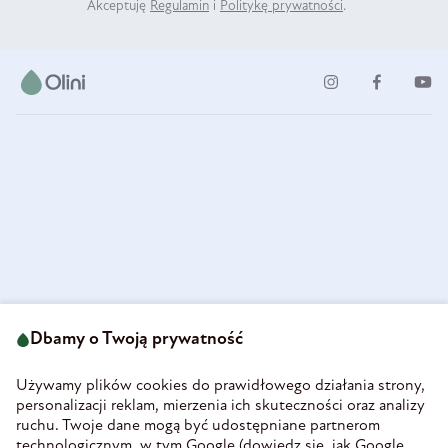
Akceptuję
Regulamin
i
Politykę prywatności
.
ul. Strzegomska 49
693 222 687
58-160 Świebodzice
Dbamy o Twoją prywatność
sklep@olini.pl
Polska
NIP 8860027066
Używamy plików cookies do prawidłowego działania strony,
REGON 890213034
personalizacji reklam, mierzenia ich skuteczności oraz analizy
ruchu. Twoje dane mogą być udostępniane partnerom
INFORMACJE
technologicznym, w tym Google (
dowiedz się, jak Google