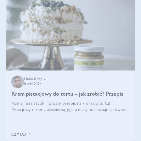
Maria Knapik
8 wrz 2024
Krem pistacjowy do tortu – jak zrobić? Przepis
Poznaj nasz szybki i prosty przepis na krem do tortu!
Pistacjowy deser z aksamitną, gęstą masą posmakuje zarówno
domownikom, jak i gościom. Dzięki niemu każdy kawałek ciasta
będzie prawdziwą ucztą dla
CZYTAJ