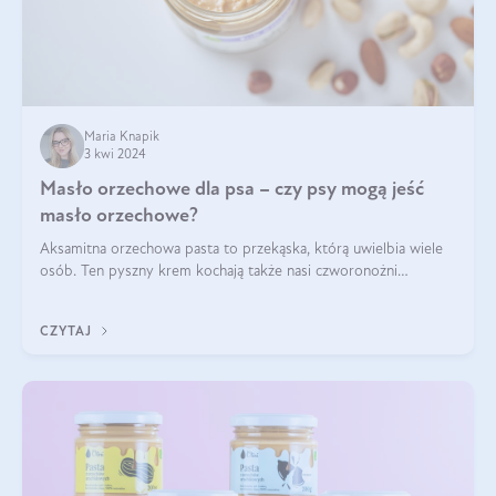
Maria Knapik
3 kwi 2024
Masło orzechowe dla psa – czy psy mogą jeść
masło orzechowe?
Aksamitna orzechowa pasta to przekąska, którą uwielbia wiele
osób. Ten pyszny krem kochają także nasi czworonożni
przyjaciele. W jaki sposób mogę psu podać masło orzechowe?
Czy jest ono bezpieczne d
CZYTAJ