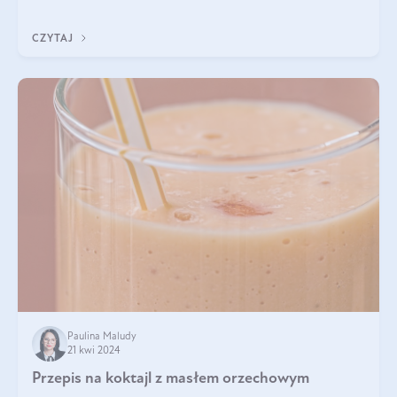
orzechowe, jajko, kawałki orzechów, mąka psz
CZYTAJ
Paulina Maludy
21 kwi 2024
Przepis na koktajl z masłem orzechowym