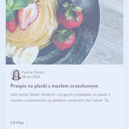
Paulina Maludy
28 kwi 2024
Przepis na placki z masłem orzechowym
Jeśli jesteś fanem słodkich i sycących przekąsek, to placki z
masłem orzechowym są idealnym wyborem dla Ciebie! Te
pyszne placuszki, idealne na śniadanie lub podwieczorek z
pewnością dostarczą Ci ener
CZYTAJ