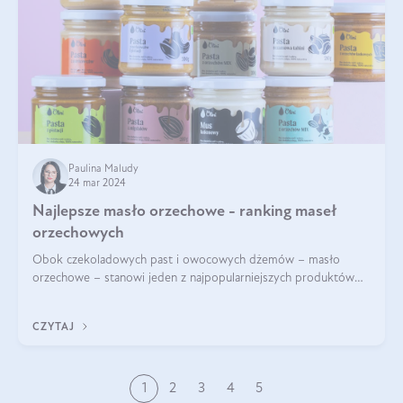
Paulina Maludy
24 mar 2024
Najlepsze masło orzechowe - ranking maseł
orzechowych
Obok czekoladowych past i owocowych dżemów – masło
orzechowe – stanowi jeden z najpopularniejszych produktów
żywieniowych i element wielu diet. Dobre masło orzechowe
naturalne to skarbnica protein ora
CZYTAJ
1
2
3
4
5