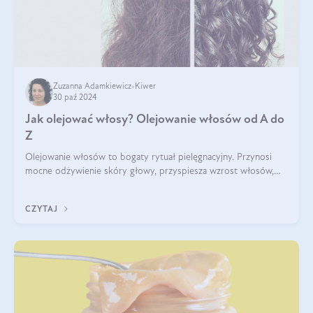
Zuzanna Adamkiewicz-Kiwer
30 paź 2024
Jak olejować włosy? Olejowanie włosów od A do
Z
Olejowanie włosów to bogaty rytuał pielęgnacyjny. Przynosi
mocne odżywienie skóry głowy, przyspiesza wzrost włosów,
wspiera przy walce z łupieżem i ŁZS, zamyka nawilżenie we
wnętrzu włosa. Brzmi ekskl
CZYTAJ