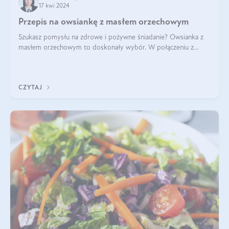
17 kwi 2024
Przepis na owsiankę z masłem orzechowym
Szukasz pomysłu na zdrowe i pożywne śniadanie? Owsianka z
masłem orzechowym to doskonały wybór. W połączeniu z
dodatkami takimi jak banany, orzechy i syrop klonowy, stworzy
idealną kombinację smaków o
CZYTAJ