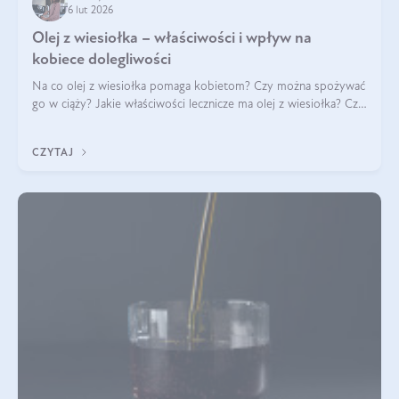
6 lut 2026
Olej z wiesiołka – właściwości i wpływ na
kobiece dolegliwości
Na co olej z wiesiołka pomaga kobietom? Czy można spożywać
go w ciąży? Jakie właściwości lecznicze ma olej z wiesiołka? Czy
jego skuteczność potwierdzają badania? Ile trzeba czekać na
efekty? Jaka jes
CZYTAJ