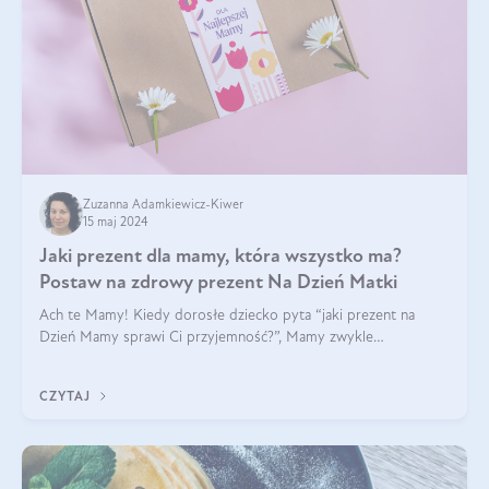
Zuzanna Adamkiewicz-Kiwer
15 maj 2024
Jaki prezent dla mamy, która wszystko ma?
Postaw na zdrowy prezent Na Dzień Matki
Ach te Mamy! Kiedy dorosłe dziecko pyta “jaki prezent na
Dzień Mamy sprawi Ci przyjemność?”, Mamy zwykle
odpowiadają ”Ja już wszystko mam!”. Co roku to samo. Jak
więc wybrać zdrowy prezent na Dzień Ma
CZYTAJ