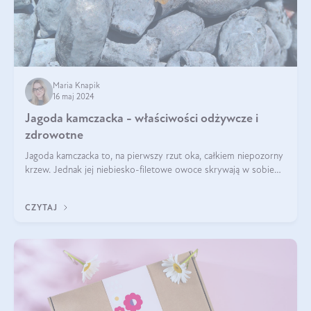
Maria Knapik
16 maj 2024
Jagoda kamczacka - właściwości odżywcze i
zdrowotne
Jagoda kamczacka to, na pierwszy rzut oka, całkiem niepozorny
krzew. Jednak jej niebiesko-filetowe owoce skrywają w sobie
wiele dobra. Jakie właściwości ma jagoda kamczacka? Poznasz je
w tym wpisie!
CZYTAJ