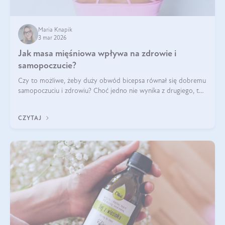
Maria Knapik
3 mar 2026
Jak masa mięśniowa wpływa na zdrowie i
samopoczucie?
Czy to możliwe, żeby duży obwód bicepsa równał się dobremu
samopoczuciu i zdrowiu? Choć jedno nie wynika z drugiego, to
jest między nimi powiązanie – masa mięśniowa może znacznie
poprawić jakość życia. W jaki sposób? W tym wpisie wszystko
CZYTAJ
wyjaśnimy.