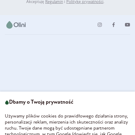
Akceptuję
Regulamin
i
Politykę prywatności
.
ul. Strzegomska 49
693 222 687
58-160 Świebodzice
Dbamy o Twoją prywatność
sklep@olini.pl
Polska
NIP 8860027066
Używamy plików cookies do prawidłowego działania strony,
REGON 890213034
personalizacji reklam, mierzenia ich skuteczności oraz analizy
ruchu. Twoje dane mogą być udostępniane partnerom
INFORMACJE
technologicznym, w tym Google (
dowiedz się, jak Google