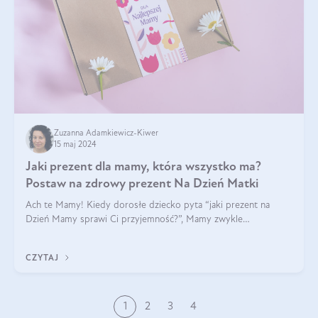
Zuzanna Adamkiewicz-Kiwer
15 maj 2024
Jaki prezent dla mamy, która wszystko ma?
Postaw na zdrowy prezent Na Dzień Matki
Ach te Mamy! Kiedy dorosłe dziecko pyta “jaki prezent na
Dzień Mamy sprawi Ci przyjemność?”, Mamy zwykle
odpowiadają ”Ja już wszystko mam!”. Co roku to samo. Jak
więc wybrać zdrowy prezent na Dzień Ma
CZYTAJ
1
2
3
4