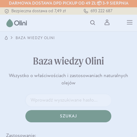
DARMOWA DOSTAWA DPD PICKUP OD 49 ZŁ 📦 3-9 SIERPNIA
Bezpieczna dostawa od 7,49 zł
693 222 687
Darmowa dostawa od 199 zł
Tłoczony zawsze na zimno
BAZA WIEDZY OLINI
Baza wiedzy Olini
Wszystko o właściwościach i zastosowaniach naturalnych
olejów
SZUKAJ
Zastosowanie: