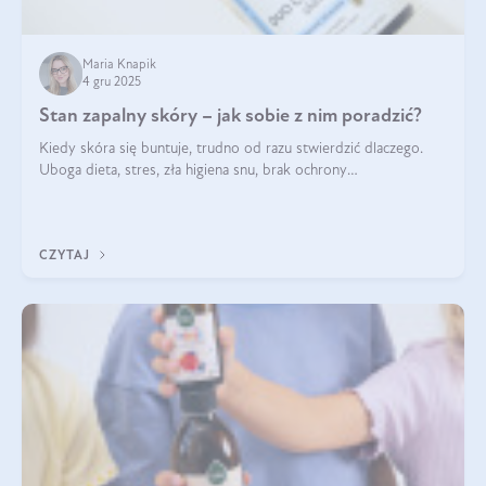
Maria Knapik
4 gru 2025
Stan zapalny skóry – jak sobie z nim poradzić?
Kiedy skóra się buntuje, trudno od razu stwierdzić dlaczego.
Uboga dieta, stres, zła higiena snu, brak ochrony
przeciwsłonecznej – powodów nasilenia stanów zapalnych może
być wiele. Jak poradzić sobie z ich przyczynami i skutkami?
CZYTAJ