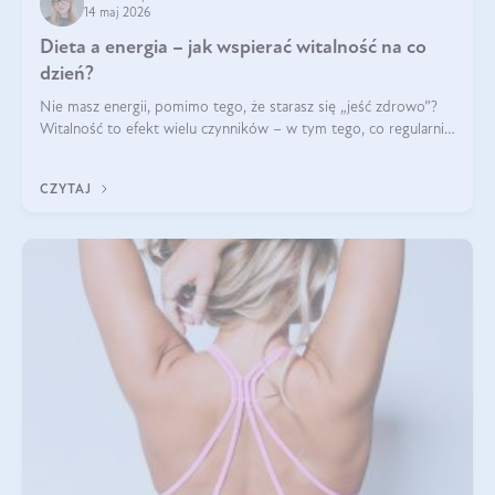
14 maj 2026
Dieta a energia – jak wspierać witalność na co
dzień?
Nie masz energii, pomimo tego, że starasz się „jeść zdrowo”?
Witalność to efekt wielu czynników – w tym tego, co regularnie
ląduje na talerzu. Zapotrzebowanie na składniki odżywcze różni
się w zależności od osoby
CZYTAJ