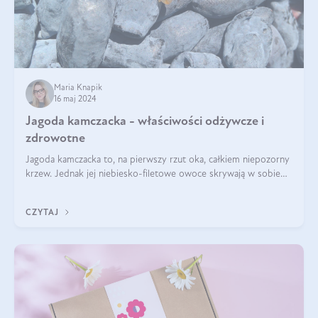
Maria Knapik
16 maj 2024
Jagoda kamczacka - właściwości odżywcze i
zdrowotne
Jagoda kamczacka to, na pierwszy rzut oka, całkiem niepozorny
krzew. Jednak jej niebiesko-filetowe owoce skrywają w sobie
wiele dobra. Jakie właściwości ma jagoda kamczacka? Poznasz je
w tym wpisie!
CZYTAJ