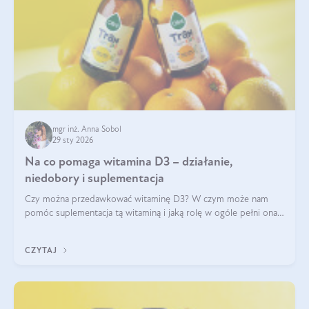
mgr inż. Anna Sobol
29 sty 2026
Na co pomaga witamina D3 – działanie,
niedobory i suplementacja
Czy można przedawkować witaminę D3? W czym może nam
pomóc suplementacja tą witaminą i jaką rolę w ogóle pełni ona
w naszym ciele? Powszechnie wiadomo, że jej przyjmowanie
zalecane jest jesienią i zimą, ale czy wiesz, dlaczego warto to
CZYTAJ
robić?