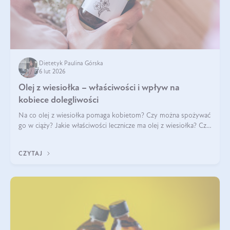
Dietetyk Paulina Górska
6 lut 2026
Olej z wiesiołka – właściwości i wpływ na
kobiece dolegliwości
Na co olej z wiesiołka pomaga kobietom? Czy można spożywać
go w ciąży? Jakie właściwości lecznicze ma olej z wiesiołka? Czy
jego skuteczność potwierdzają badania? Ile trzeba czekać na
efekty? Jaka jes
CZYTAJ