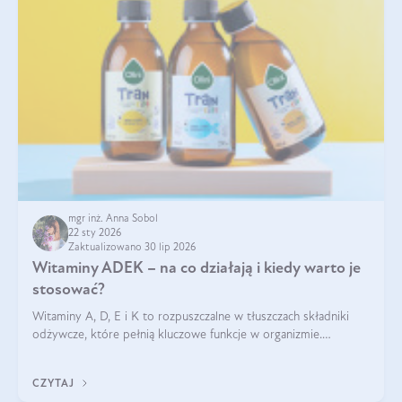
mgr inż. Anna Sobol
22 sty 2026
Zaktualizowano 30 lip 2026
Witaminy ADEK – na co działają i kiedy warto je
stosować?
Witaminy A, D, E i K to rozpuszczalne w tłuszczach składniki
odżywcze, które pełnią kluczowe funkcje w organizmie.
Wspierają zdrowie skóry i wzroku, odporność, prawidłową
krzepliwość krwi oraz mineralizację kości.
CZYTAJ