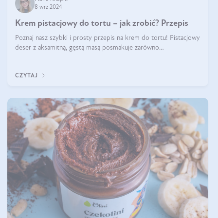
8 wrz 2024
Krem pistacjowy do tortu – jak zrobić? Przepis
Poznaj nasz szybki i prosty przepis na krem do tortu! Pistacjowy
deser z aksamitną, gęstą masą posmakuje zarówno
domownikom, jak i gościom. Dzięki niemu każdy kawałek ciasta
będzie prawdziwą ucztą dla
CZYTAJ