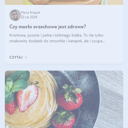
Maria Knapik
22 sie 2024
Czy masło orzechowe jest zdrowe?
Kremowe, pyszne i pełne roślinnego białka. To nie tylko
smakowity dodatek do smoothie i kanapek, ale i sycąca
przekąska dla całej rodziny. Czy warto jeść masło orzechowe?
Jakie są korzyści zdrowotne
CZYTAJ