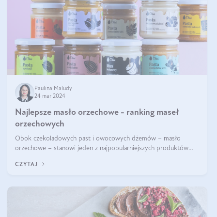
Paulina Maludy
24 mar 2024
Najlepsze masło orzechowe - ranking maseł
orzechowych
Obok czekoladowych past i owocowych dżemów – masło
orzechowe – stanowi jeden z najpopularniejszych produktów
żywieniowych i element wielu diet. Dobre masło orzechowe
CZYTAJ
naturalne to skarbnica protein ora