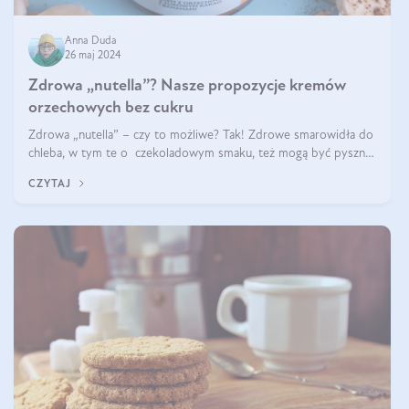
Anna Duda
26 maj 2024
Zdrowa „nutella”? Nasze propozycje kremów
orzechowych bez cukru
Zdrowa „nutella” – czy to możliwe? Tak! Zdrowe smarowidła do
chleba, w tym te o czekoladowym smaku, też mogą być pyszne.
Przeczytaj nasz artykuł i dowiedz się więcej!
CZYTAJ