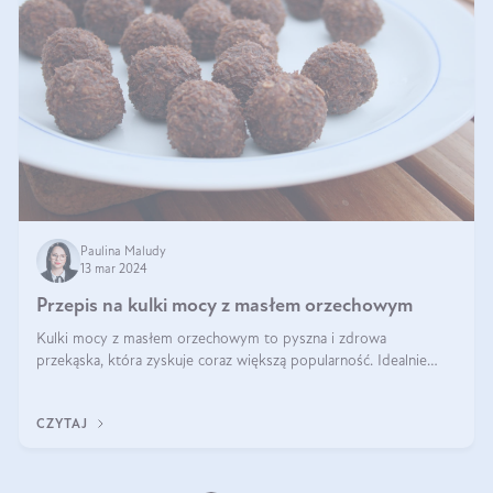
Paulina Maludy
13 mar 2024
Przepis na kulki mocy z masłem orzechowym
Kulki mocy z masłem orzechowym to pyszna i zdrowa
przekąska, która zyskuje coraz większą popularność. Idealnie
sprawdza się jako energetyczny dodatek do diety czy zdrowe
słodycze. Czym są te pyszne ku
CZYTAJ