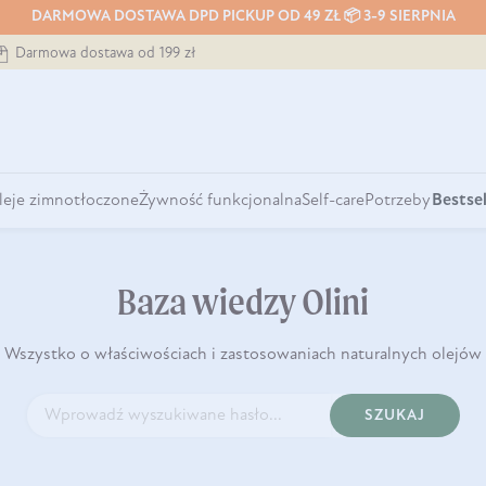
DARMOWA DOSTAWA DPD PICKUP OD 49 ZŁ 📦 3-9 SIERPNIA
Darmowa dostawa od 199 zł
leje zimnotłoczone
Żywność funkcjonalna
Self-care
Potrzeby
Bestsel
Baza wiedzy Olini
Wszystko o właściwościach i zastosowaniach naturalnych olejów
SZUKAJ