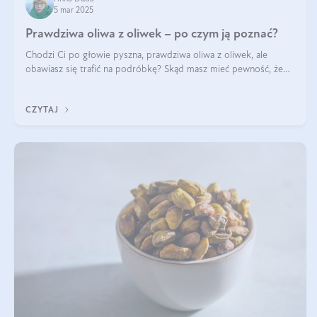
5 mar 2025
Prawdziwa oliwa z oliwek – po czym ją poznać?
Chodzi Ci po głowie pyszna, prawdziwa oliwa z oliwek, ale
obawiasz się trafić na podróbkę? Skąd masz mieć pewność, że
produkt, który kupujesz, powstał z owoców z oliwnych gajów?
A do tego jest śwież
CZYTAJ