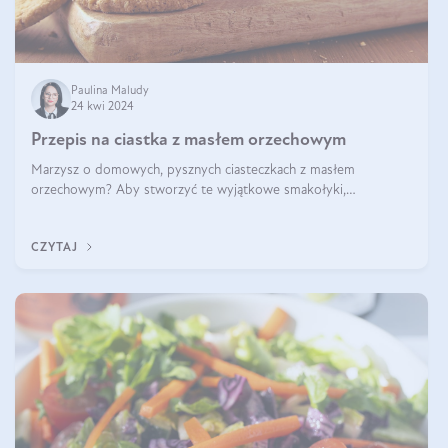
Paulina Maludy
24 kwi 2024
Przepis na ciastka z masłem orzechowym
Marzysz o domowych, pysznych ciasteczkach z masłem
orzechowym? Aby stworzyć te wyjątkowe smakołyki,
potrzebujesz kilku prostych składników takich jak masło
orzechowe, jajko, kawałki orzechów, mąka psz
CZYTAJ