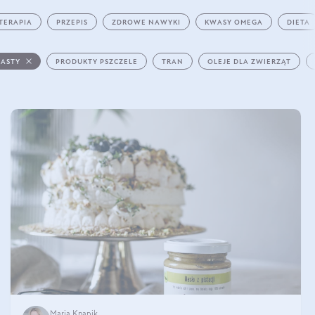
TERAPIA
PRZEPIS
ZDROWE NAWYKI
KWASY OMEGA
DIETA
PASTY
PRODUKTY PSZCZELE
TRAN
OLEJE DLA ZWIERZĄT
Maria Knapik