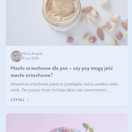
Maria Knapik
3 kwi 2024
Masło orzechowe dla psa – czy psy mogą jeść
masło orzechowe?
Aksamitna orzechowa pasta to przekąska, którą uwielbia wiele
osób. Ten pyszny krem kochają także nasi czworonożni
przyjaciele. W jaki sposób mogę psu podać masło orzechowe?
CZYTAJ
Czy jest ono bezpieczne d