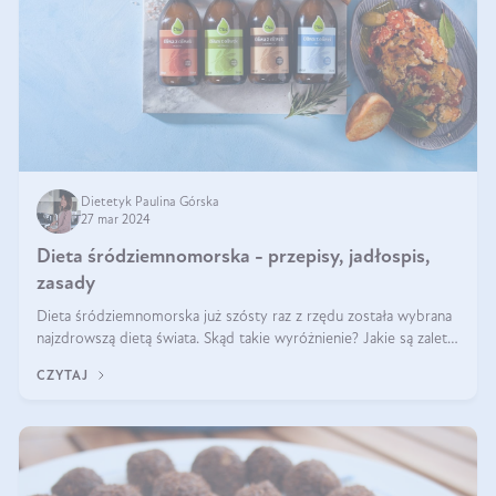
Dietetyk Paulina Górska
27 mar 2024
Dieta śródziemnomorska - przepisy, jadłospis,
zasady
Dieta śródziemnomorska już szósty raz z rzędu została wybrana
najzdrowszą dietą świata. Skąd takie wyróżnienie? Jakie są zalety
diety śródziemnomorskiej i jak wprowadzić jej zasady w życie?
CZYTAJ
Wszystko z