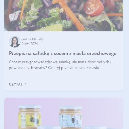
Paulina Maludy
10 kwi 2024
Przepis na sałatkę z sosem z masła orzechowego
Chcesz przygotować zdrową sałatkę, ale masz dość mdłych i
powtarzalnych sosów? Odkryj przepis na sos z masła
orzechowego i sosu sojowego, idealny zdrowy sos orzechowy
do sałatki, którą przygotowała dl
CZYTAJ