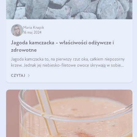
Maria Knapik
16 maj 2024
Jagoda kamczacka - właściwości odżywcze i
zdrowotne
Jagoda kamczacka to, na pierwszy rzut oka, całkiem niepozorny
krzew. Jednak jej niebiesko-filetowe owoce skrywają w sobie
wiele dobra. Jakie właściwości ma jagoda kamczacka? Poznasz je
CZYTAJ
w tym wpisie!