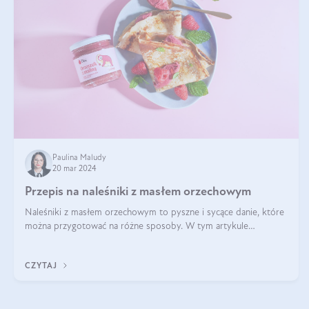
Paulina Maludy
20 mar 2024
Przepis na naleśniki z masłem orzechowym
Naleśniki z masłem orzechowym to pyszne i sycące danie, które
można przygotować na różne sposoby. W tym artykule
przedstawimy przepisy na naleśniki z masłem orzechowym
zaproponujemy różne warianty i d
CZYTAJ