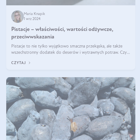
Maria Knapik
1 wrz 2024
Pistacje – właściwości, wartości odżywcze,
przeciwwskazania
Pistacje to nie tylko wyjątkowo smaczna przekąska, ale także
wszechstronny dodatek do deserów i wytrawnych potraw. Czy
pistacje są zdrowe? Jakie są ich właściwości? Gdzie rosną i czy
CZYTAJ
każdy może się ni