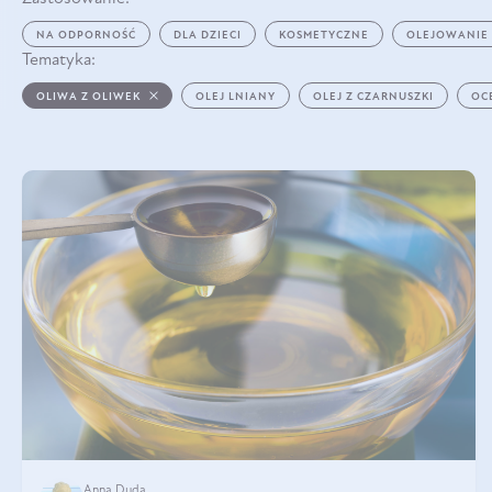
NA ODPORNOŚĆ
DLA DZIECI
KOSMETYCZNE
OLEJOWANIE
Tematyka:
OLIWA Z OLIWEK
OLEJ LNIANY
OLEJ Z CZARNUSZKI
OC
Anna Duda