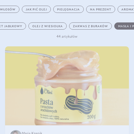
 WŁOSÓW
JAK PIĆ OLEJ
PIELĘGNACJA
NA PREZENT
AROMA
ET JABŁKOWY
OLEJ Z WIESIOŁKA
ZAKWAS Z BURAKÓW
MASŁA I 
44 artykułów
Maria Knapik