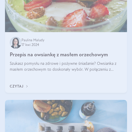
Paulina Maludy
17 kwi 2024
Przepis na owsiankę z masłem orzechowym
Szukasz pomysłu na zdrowe i pożywne śniadanie? Owsianka z
masłem orzechowym to doskonały wybór. W połączeniu z
dodatkami takimi jak banany, orzechy i syrop klonowy, stworzy
idealną kombinację smaków o
CZYTAJ