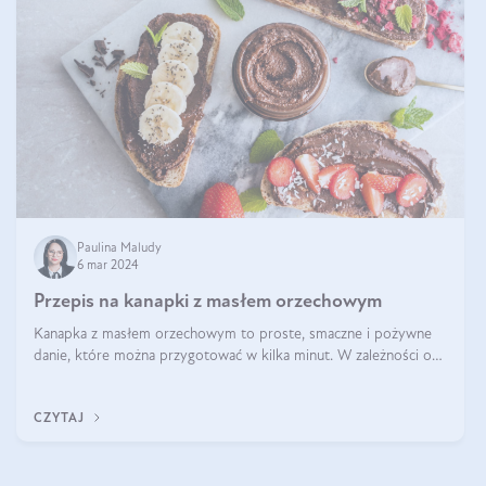
Paulina Maludy
6 mar 2024
Przepis na kanapki z masłem orzechowym
Kanapka z masłem orzechowym to proste, smaczne i pożywne
danie, które można przygotować w kilka minut. W zależności od
dodatków może być słodka lub wytrawna, a także dostosowana
do różnych diet i pref
CZYTAJ