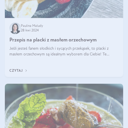
Paulina Maludy
28 kwi 2024
Przepis na placki z masłem orzechowym
Jeśli jesteś fanem słodkich i sycących przekąsek, to placki z
masłem orzechowym są idealnym wyborem dla Ciebie! Te
pyszne placuszki, idealne na śniadanie lub podwieczorek z
pewnością dostarczą Ci ener
CZYTAJ