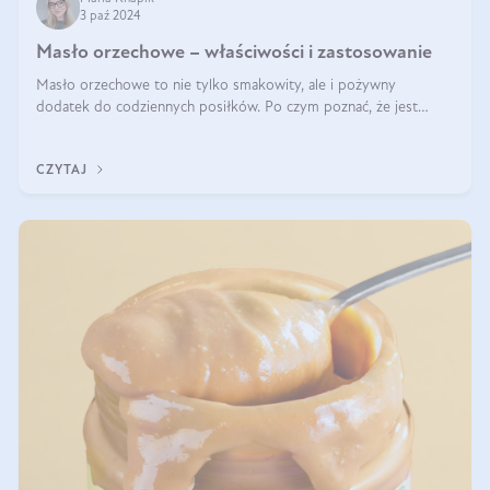
3 paź 2024
Masło orzechowe – właściwości i zastosowanie
Masło orzechowe to nie tylko smakowity, ale i pożywny
dodatek do codziennych posiłków. Po czym poznać, że jest
wysokiej jakości? Do jakich przepisów najlepiej je wykorzystać?
Czym różni się od pasty
CZYTAJ