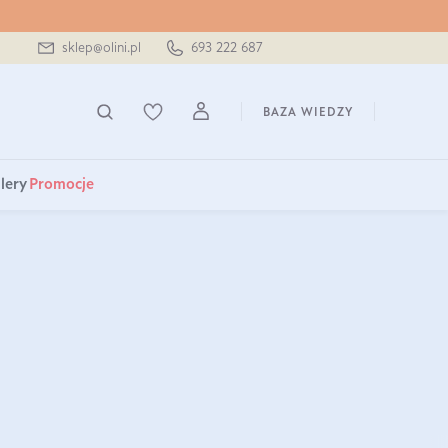
sklep@olini.pl
693 222 687
BAZA WIEDZY
lery
Promocje