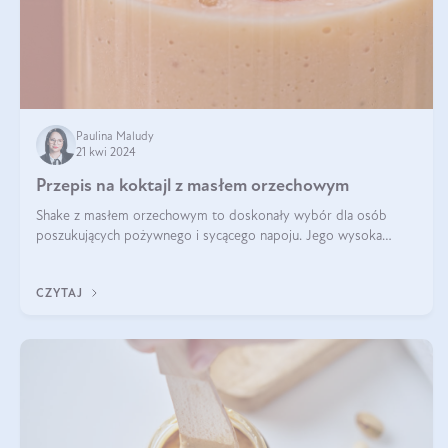
Paulina Maludy
21 kwi 2024
Przepis na koktajl z masłem orzechowym
Shake z masłem orzechowym to doskonały wybór dla osób
poszukujących pożywnego i sycącego napoju. Jego wysoka
zawartość białka sprawia, że jest idealnym uzupełnieniem diety,
szczególnie dla osób aktywn
CZYTAJ