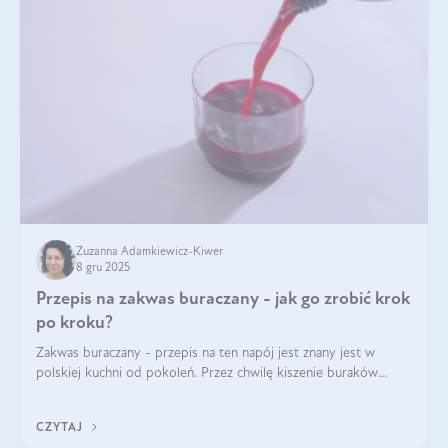
Zuzanna Adamkiewicz-Kiwer
8 gru 2025
Przepis na zakwas buraczany - jak go zrobić krok
po kroku?
Zakwas buraczany - przepis na ten napój jest znany jest w
polskiej kuchni od pokoleń. Przez chwilę kiszenie buraków
czerwonych zostało zapomniane, by w ostatnim czasie powrócić
na fali popularności na
CZYTAJ