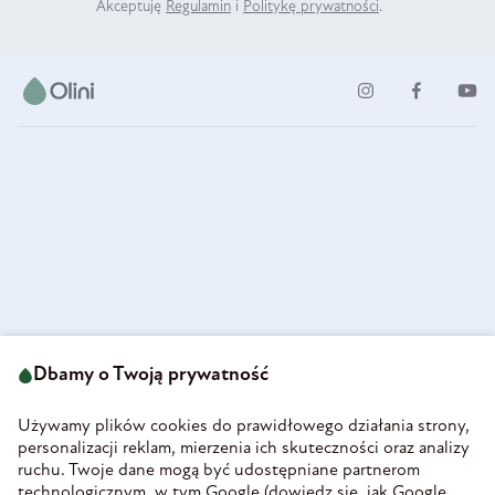
Akceptuję
Regulamin
i
Politykę prywatności
.
ul. Strzegomska 49
693 222 687
58-160 Świebodzice
Dbamy o Twoją prywatność
sklep@olini.pl
Polska
NIP 8860027066
Używamy plików cookies do prawidłowego działania strony,
REGON 890213034
personalizacji reklam, mierzenia ich skuteczności oraz analizy
ruchu. Twoje dane mogą być udostępniane partnerom
INFORMACJE
technologicznym, w tym Google (
dowiedz się, jak Google