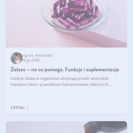
mgr inż. Anna Sobol
16 gru 2025
Żelazo – na co pomaga. Funkcje i suplementacja
Funkcje żelaza w organizmie obejmują przede wszystkim
transport tlenu i prawidłowe funkcjonowanie niektórych
enzymów. Żelazo odpowiada też za działanie układu
immunologicznego i nerwowego, szczególnie na wczesnym
etapie życia.
CZYTAJ