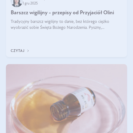
1 gru 2025
Barszcz wigilijny - przepisy od Przyjaciół Olini
Tradycyjny barszcz wigilijny to danie, bez którego ciężko
wyobrazić sobie Święta Bożego Narodzenia. Pyszny,
aromatyczny, esencjonalny, pachnący grzybami, o pięknym
klarownym kolorze. W czym tkwi tajem
CZYTAJ