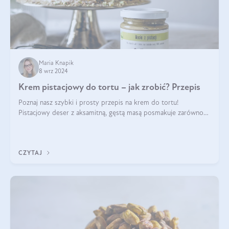
Maria Knapik
8 wrz 2024
Krem pistacjowy do tortu – jak zrobić? Przepis
Poznaj nasz szybki i prosty przepis na krem do tortu!
Pistacjowy deser z aksamitną, gęstą masą posmakuje zarówno
domownikom, jak i gościom. Dzięki niemu każdy kawałek ciasta
będzie prawdziwą ucztą dla
CZYTAJ