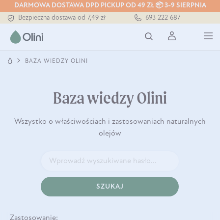
Tłoczony zawsze na zimno
DARMOWA DOSTAWA DPD PICKUP OD 49 ZŁ 📦 3-9 SIERPNIA
Bezpieczna dostawa od 7,49 zł
693 222 687
Darmowa dostawa od 199 zł
Tłoczony zawsze na zimno
BAZA WIEDZY OLINI
Baza wiedzy Olini
Wszystko o właściwościach i zastosowaniach naturalnych
olejów
SZUKAJ
Zastosowanie: