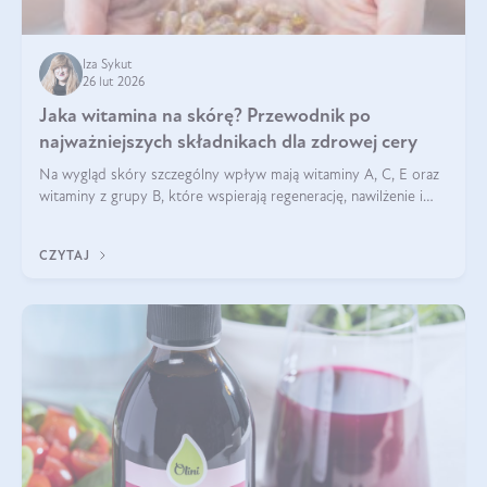
Iza Sykut
26 lut 2026
Jaka witamina na skórę? Przewodnik po
najważniejszych składnikach dla zdrowej cery
Na wygląd skóry szczególny wpływ mają witaminy A, C, E oraz
witaminy z grupy B, które wspierają regenerację, nawilżenie i
ochronę przed stresem oksydacyjnym. Odpowiednia podaż
tych witamin wspiera elastyczność skóry i jej naturalny blask.
CZYTAJ