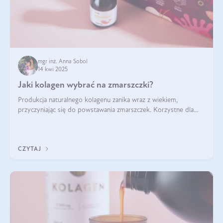
mgr inż. Anna Sobol
14 kwi 2025
Jaki kolagen wybrać na zmarszczki?
Produkcja naturalnego kolagenu zanika wraz z wiekiem,
przyczyniając się do powstawania zmarszczek. Korzystne dla
skóry efekty stosowania kolagenu w formie preparatów
doustnych potwierdzone zostały przez badania naukowe.
CZYTAJ