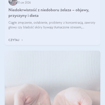
11 cze 2026
Niedokrwistość z niedoboru żelaza – objawy,
przyczyny i dieta
Ciągłe zmęczenie, osłabienie, problemy z koncentracją, zawroty
głowy czy bladość skóry bywają tłumaczone stresem,
przepracowaniem lub niedoborem snu. Tymczasem ich
przyczyną może być niedokrwistość z niedoboru żelaza.
CZYTAJ