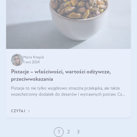
Maria Knapik
1 wrz 2024
Pistacje – właściwości, wartości odżywcze,
przeciwwskazania
Pistacje to nie tylko wyjątkowo smaczna przekąska, ale także
wszechstronny dodatek do deserów i wytrawnych potraw. Czy
pistacje są zdrowe? Jakie są ich właściwości? Gdzie rosną i czy
każdy może się ni
CZYTAJ
1
2
3