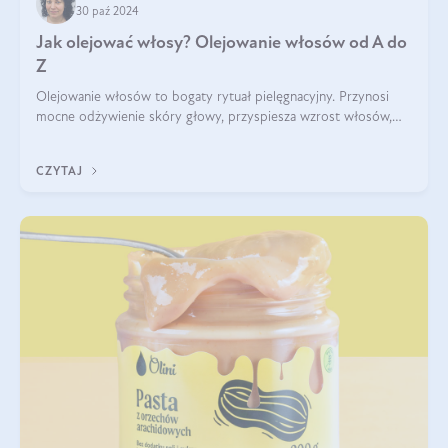
30 paź 2024
Jak olejować włosy? Olejowanie włosów od A do
Z
Olejowanie włosów to bogaty rytuał pielęgnacyjny. Przynosi
mocne odżywienie skóry głowy, przyspiesza wzrost włosów,
wspiera przy walce z łupieżem i ŁZS, zamyka nawilżenie we
wnętrzu włosa. Brzmi ekskl
CZYTAJ