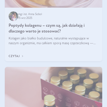
mgr inż. Anna Sobol
15 wrz 2025
Peptydy kolagenu – czym są, jak działają i
dlaczego warto je stosować?
Kolagen jako białko budulcowe, naturalnie występujące w
naszym organizmie, ma całkiem sporą masę cząsteczkową —
nawet do 300 kDa. Jeśli chcielibyśmy suplementować go w tej
formie, byłby trudno strawialny. Aby był lepiej przyswajalny i
CZYTAJ
bardziej biodostępny