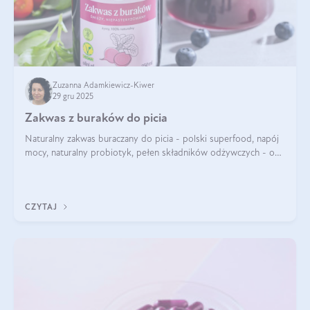
Zuzanna Adamkiewicz-Kiwer
29 gru 2025
Zakwas z buraków do picia
Naturalny zakwas buraczany do picia - polski superfood, napój
mocy, naturalny probiotyk, pełen składników odżywczych - o
zakwasie z buraka mówi się w samych superlatywach. Niektórzy
z Was usłyszeli o
CZYTAJ